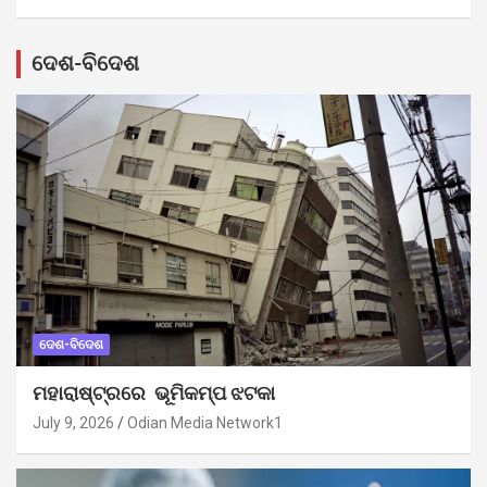
ଦେଶ-ବିଦେଶ
ଦେଶ-ବିଦେଶ
ମହାରାଷ୍ଟ୍ରରେ ଭୂମିକମ୍ପ ଝଟକା
July 9, 2026
Odian Media Network1