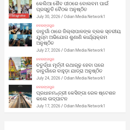
କେଲିଆ ଶୈବ ପୀଠରେ ବୋଲବମ ପାଇଁ
ପ୍ରସ୍ତୁତି ବୈଠକ ଅନୁଷ୍ଠିତ
July 30, 2026
Odian Media Network1
ନବରଙ୍ଗପୁର
ଡାବୁଗାଁ ଠାରେ ଜିଲ୍ଲାପାଳଙ୍କ ବ୍ଲକ ସ୍ତରୀୟ
ଯୁଗ୍ମ ଅଭିଯୋଗ ଶୁଣାଣି କାର୍ଯ୍ୟକ୍ରମ
ଅନୁଷ୍ଠିତ
July 27, 2026
Odian Media Network1
ନବରଙ୍ଗପୁର
ଚତୁର୍ଦ୍ଧା ମୂର୍ତ୍ତୀ ରଥାରୂଢ଼ ହେବା ପରେ
ଡାବୁଗାଁରେ ବାହୁଡ଼ା ଯାତ୍ରା ଅନୁଷ୍ଠିତ
July 24, 2026
Odian Media Network1
ନବରଙ୍ଗପୁର
ପ୍ରଧାନମନ୍ତ୍ରୀ କେସିଙ୍ଗା ରେଳ ଷ୍ଟେଶନ
କଲେ ଉଦ୍‌ଘାଟନ
July 17, 2026
Odian Media Network1