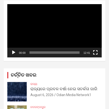
Video
Player
00:00
12:41
ଚର୍ଚ୍ଚିତ ଖବର
ରାଜ୍ୟ
ରାଜ୍ୟରେ ପ୍ରବଳ ବର୍ଷା ନେଇ ସତର୍କତା ଜାରି
August 6, 2026
Odian Media Network1
ନବରଙ୍ଗପୁର