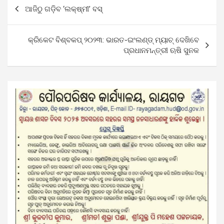
Post
ଆଜିଠୁ ଗଡ଼ିବ ‘ଲକ୍ଷ୍ମୀ’ ବସ୍‌
navigation
କ୍ରିକେଟ ବିଶ୍ବକପ୍‌ ୨୦୨୩: ଭାରତ-ଇଂଲଣ୍ଡ୍‌ ମ୍ୟାଚ୍‌ ଦେଖିବେ
ପ୍ରଧାନମନ୍ତ୍ରୀ ଋଷି ସୁନକ