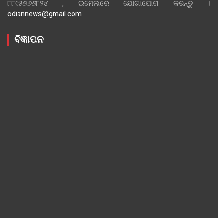
୮୮୯୫୭୬୬୮୨୪ , ଇମେଲରେ ଯୋଗାଯୋଗ କରନ୍ତୁ ।
odiannews@gmail.com
ବିଜ୍ଞାପନ