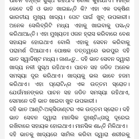
ପାଚନ ତନ୍ତ୍ର ସୁସ୍ଥ ରହିଥାଏ ବୋଲି କୁହାଯାଏ। ମାତ୍ର
କେବେ ଦହି ଓ ଭାତ ଖାଇଛନ୍ତି କି? ଏହା ଏକ ଦକ୍ଷିଣ
ଭାରତୀୟ ମୁଖ୍ୟ ଖାଦ୍ୟ। ପେଟ ପାଇଁ ଖୁବ୍‌‌ ଉପକାରୀ।
ଅନେକ ସେଲିବ୍ରିଟି ମଧ୍ୟ ଏହାକୁ ଖାଇବାକୁ ପସନ୍ଦ
କରିଥାଆନ୍ତି। ଏହା ମୁଖ୍ୟତଃ ଓଜନ ହ୍ରାସ କରିବାରେ ବେଶ
ସହାୟକ ହୋଇଥାଏ ବୋଲି ଏହାକୁ ସେବନ କରିବାକୁ
ପରାମର୍ଶ ଦିଆଯାଏ। ପୋଷକ ତତ୍ତ୍ୱରେ ଭରପୁର ଦହି
ଭାତ ସ୍ୱାଦିଷ୍ଟ ମଧ୍ୟ। ଜାଣନ୍ତୁ.. ଦହି ଭାତ ସେବନ ଦ୍ୱାରା
ଖାଦ୍ୟ ନଳୀ ସୁସ୍ଥ ରହିଥାଏ। ପାଚନ ସହ ଜଡିତ ଅନେକ
ସମସ୍ୟା ଦୂର କରିଥାଏ। ଖାଦ୍ୟକୁ ଭଲ ଭାବେ ହଜମ
କରିଥାଏ। ଏହା ପ୍ରୋଟିନ୍‌‌ର ଏକ ଉତ୍ତମ ସ୍ରୋତ।
ଯେଉଁମାନଙ୍କର ପାଚନ ସହ ଜଡିତ ସମସ୍ୟା ରହିଥାଏ,
ସେମାନେ ଦହି ଭାତ ଖାଇବା ଖୁବ ଉପକାରୀ।
ଦହି ଭାତ ଆଣ୍ଟି-ଅକ୍ସିଡାଣ୍ଟର ଏକ ଉତ୍ତମ ସ୍ରୋତ। ଦହି
ଭାତ ସେବନ ଦ୍ୱାରା ମାନସିକ ଦୁଃଶ୍ଚିନ୍ତାରୁ ଦୂରେଇ
ରଖିବାରେ ସହାୟକ ହୋଇଥାଏ। ମାନସିକ ଶାନ୍ତି ମିଳିଥାଏ।
ଦହି ଭାତକୁ ଖାଦ୍ୟରେ ସାମିଲ କରିବା ଦ୍ୱାରା ଶରୀରକୁ