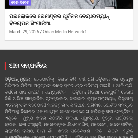
ଦେଶ-ବିଦେଶ
ପରଲୋକରେ ରେମଣ୍ଡର ପୂର୍ବତନ ଚେୟାରମ୍ୟାନ୍
ବିଜୟପତ ସିଂଘାନିଆ
March 29, 2026
Odian Media Network1
ଆମ ସମ୍ପର୍କରେ
ଓଡ଼ିଆନ୍‍ ନ୍ୟୁଜ୍‍
: ଇ-ପୋର୍ଟାଲ୍ ବିଗତ ତିନି ବର୍ଷ ଧରି ଓଡ଼ିଶାର ଏକ ପ୍ରମୁଖ
ଡିଜିଟାଲ ମିଡିଆ ଅନୁଷ୍ଠାନ ଭାବେ ସ୍ଵତନ୍ତ୍ର ପରିଚୟ ପାଇଛି । ଆଜି ଚାରି
ବର୍ଷରେ ପାଦ ଥାପିଛି । ସାମ୍ପ୍ରତିକ ‘ଓଡ଼ିଆନ୍‍ ମିଡିଆ ନେଟୱର୍କ ’ ହେଉଛି
କିଛି ଅଭିଜ୍ଞ ସାମ୍ବାଦିକ, ସ୍ତମ୍ଭକାର, କଳାକାର, କ୍ୟାମେରାମ୍ୟାନ୍, ଭିଜୁଆଲ୍
ଏଡିଟର୍ ଏବଂ ସହଯୋଗୀ ମାନଙ୍କର ଏକ ନିଆରା ପରିବାର, ଯେଉଁଠି ସମସ୍ତେ
ମିଡିଆକୁ ବିକାଶର ଏକ ମାଧ୍ୟମ ଭାବେ ଉପଯୋଗ କରିବାକୁ ସଦା ଚେଷ୍ଟିତ ।
ଏଥିରେ ମୁଖ୍ୟ ଖବର ବ୍ୟତୀତ ଶିକ୍ଷା, ସ୍ୱାସ୍ଥ୍ୟ, ବୃତ୍ତି, ପର୍ଯ୍ୟଟନ,
କ୍ରୀଡା, କଳା ସଂସ୍କୃତି, ମନୋରଞ୍ଜନ ,ଭିନ୍ନ ମଣିଷ, ପ୍ରେରଣା, ଜୀବନ ଜୀବିକା,
ଗ୍ରାମୀଣ ବିକାଶ, ଆମ ଗାଁ ଖବର ପରିବେଷଣ କରି ଗଠନ ମୂଳକ
ସାମ୍ବାଦିକତାକୁ ଗୁରୁତ୍ୱ ଦେଇଆସିଛି । ଓଡ଼ିଶାର ସବୁ ଜିଲା ଖବର ହେଉ କି