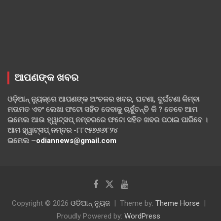
ଆପଣଙ୍କ ଖବର
ଓଡ଼ିଆନ୍ ନ୍ୟୁଜ୍‌ରେ ଆପଣଙ୍କ ଅଂଚଳର ଖବର, ଘଟଣା, ଦୁର୍ଘଟଣା କିମ୍ବା
ମତାମତ ଏବଂ ଲେଖା ଫଟୋ ସହିତ ଦେବାକୁ ଚାହୁଁଚନ୍ତି କି ? ତେବେ ଆମ
ଇମେଲ ଆଉ ହ୍ୱାଟ୍‌ସପ୍ ନମ୍ବରରେ ଫଟୋ ସହିତ ଖବର ପଠାଇ ପାରିବେ ।
ଆମ ହ୍ୱାଟ୍‌ସପ୍ ନମ୍ବର -୮୮୯୫୭୬୬୮୨୪
ଇମେଲ –
odiannews@gmail.com
Copyright © 2026
ଓଡିଆନ୍ ନ୍ୟୁଜ
Theme by:
Theme Horse
Proudly Powered by:
WordPress