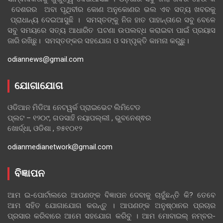
ଦେଶରର ଅବା ପୃଥିବୀର କୋଣ ଅନୁକୋଣର ଭଲ ଏବ ସତ୍ୟ ଖବରକୁ
ପ୍ରାଧାନ୍ୟ ଦେଇଆସୁଛି । ସମସ୍ତଙ୍କୁ ନିଜ ହାତ ପାହାନ୍ତାରେ ସବୁ ବେଳେ
ସବୁ ସମୟରେ ସତ୍ୟ ଆଧାରିତ ଘଟଣା ଉପଲବ୍ଧ କରାଇବା ପାଇଁ ପ୍ରୟାସ
ଜାରି ରଖିଛୁ। ସମସ୍ତଙ୍କର ସହଯୋଗ ଓ ସମ୍ପୃକ୍ତି କାମନା କରୁଛୁ।
odiannews@gmail.com
ଯୋଗାଯୋଗ
ଓଡିଆନ ମିଡିଆ ନେଟୱର୍କ ପ୍ରାଇଭେଟ ଲିମିଟେଡ
ପ୍ଲଟ – ୧୨୦୯, ଗଡସାହି ନୟାପଲ୍ଲୀ , ଭୁବନେଶ୍ଵର
ଖୋର୍ଦ୍ଧା, ଓଡିଶା , ୭୫୧୦୧୨
odianmedianetwork@gmail.com
ବିଜ୍ଞାପନ
ଆମ ଇ-ପୋର୍ଟାଲରେ ଆପଣଙ୍କ ବିଜ୍ଞାପନ ଦେବାକୁ ଚାହୁଁଛନ୍ତି କି? ତେବେ
ଆମ ସହିତ ଯୋଗାଯୋଗ କରନ୍ତୁ । ଆପଣଙ୍କ ଅନୁଷ୍ଠାନର ପ୍ରଚାର
ପ୍ରସାର କରିବାରେ ଆମେ ସହଯୋଗ କରିବୁ । ଆମ ମୋବାଇଲ୍ ନମ୍ବର-