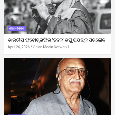
ଦେଶ-ବିଦେଶ
ଭାରତୀୟ ଫଟୋଗ୍ରାଫିର ‘ଜନକ’ ରଘୁ ରାୟଙ୍କ ପରଲୋକ
April 26, 2026
Odian Media Network1