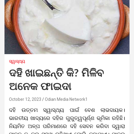
ସ୍ୱାସ୍ଥ୍ୟ
ଦହି ଖାଇଛନ୍ତି କି? ମିଳିବ
ଅନେକ ଫାଇଦା
October 12, 2023
Odian Media Network1
ଦହି ଉତ୍ତମ ସ୍ୱାସ୍ଥ୍ୟ ପାଇଁ ବେଶ ଲାଭଦାୟକ।
ଭାରତୀୟ ଖାଦ୍ୟରେ ଦହିର ଗୁରୁତ୍ୱପୂର୍ଣ୍ଣ ଭୂମିକା ରହିଛି।
ନିୟମିତ ଅଳ୍ପ ପରିମାଣରେ ଦହି ସେବନ କରିବା ଦ୍ୱାରା