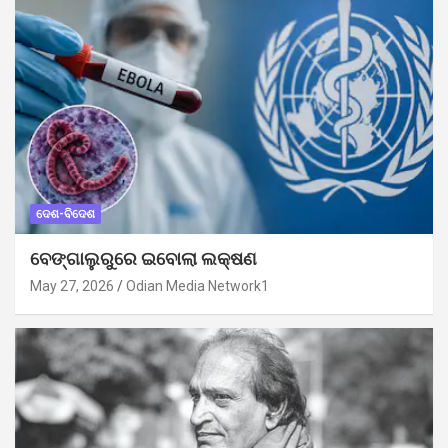
ଦେଶ-ବିଦେଶ
ବେଙ୍ଗାଲୁରୁରେ ଇବୋଲା ଲକ୍ଷଣ
May 27, 2026
Odian Media Network1