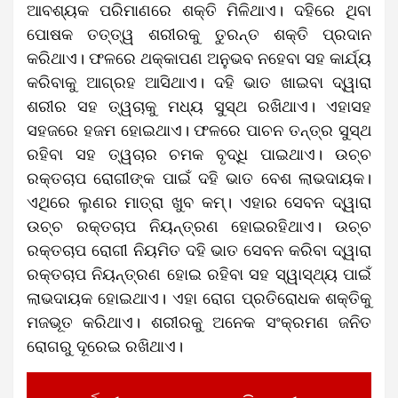
ଆବଶ୍ୟକ ପରିମାଣରେ ଶକ୍ତି ମିଳିଥାଏ। ଦହିରେ ଥିବା
ପୋଷକ ତତ୍ତ୍ୱ ଶରୀରକୁ ତୁରନ୍ତ ଶକ୍ତି ପ୍ରଦାନ
କରିଥାଏ। ଫଳରେ ଥକ୍କାପଣ ଅନୁଭବ ନହେବା ସହ କାର୍ଯ୍ୟ
କରିବାକୁ ଆଗ୍ରହ ଆସିଥାଏ। ଦହି ଭାତ ଖାଇବା ଦ୍ୱାରା
ଶରୀର ସହ ତ୍ୱଚାକୁ ମଧ୍ୟ ସୁସ୍ଥ ରଖିଥାଏ। ଏହାସହ
ସହଜରେ ହଜମ ହୋଇଥାଏ। ଫଳରେ ପାଚନ ତନ୍ତ୍ର ସୁସ୍ଥ
ରହିବା ସହ ତ୍ୱଚାର ଚମକ ବୃଦ୍ଧି ପାଇଥାଏ। ଉଚ୍ଚ
ରକ୍ତଚାପ ରୋଗୀଙ୍କ ପାଇଁ ଦହି ଭାତ ବେଶ ଲାଭଦାୟକ।
ଏଥିରେ ଲୁଣର ମାତ୍ରା ଖୁବ କମ୍‌‌। ଏହାର ସେବନ ଦ୍ୱାରା
ଉଚ୍ଚ ରକ୍ତଚାପ ନିୟନ୍ତ୍ରଣ ହୋଇରହିଥାଏ। ଉଚ୍ଚ
ରକ୍ତଚାପ ରୋଗୀ ନିୟମିତ ଦହି ଭାତ ସେବନ କରିବା ଦ୍ୱାରା
ରକ୍ତଚାପ ନିୟନ୍ତ୍ରଣ ହୋଇ ରହିବା ସହ ସ୍ୱାସ୍ଥ୍ୟ ପାଇଁ
ଲାଭଦାୟକ ହୋଇଥାଏ। ଏହା ରୋଗ ପ୍ରତିରୋଧକ ଶକ୍ତିକୁ
ମଜଭୂତ କରିଥାଏ। ଶରୀରକୁ ଅନେକ ସଂକ୍ରମଣ ଜନିତ
ରୋଗରୁ ଦୂରେଇ ରଖିଥାଏ।