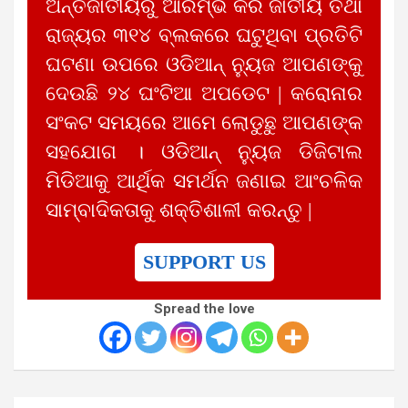
ଅନ୍ତର୍ଜାତୀୟରୁ ଆରମ୍ଭ କରି ଜାତୀୟ ତଥା
ରାଜ୍ୟର ୩୧୪ ବ୍ଲକରେ ଘଟୁଥିବା ପ୍ରତିଟି
ଘଟଣା ଉପରେ ଓଡିଆନ୍ ନ୍ୟୁଜ ଆପଣଙ୍କୁ
ଦେଉଛି ୨୪ ଘଂଟିଆ ଅପଡେଟ | କରୋନାର
ସଂକଟ ସମୟରେ ଆମେ ଲୋଡୁଛୁ ଆପଣଙ୍କ
ସହଯୋଗ । ଓଡିଆନ୍ ନ୍ୟୁଜ ଡିଜିଟାଲ
ମିଡିଆକୁ ଆର୍ଥିକ ସମର୍ଥନ ଜଣାଇ ଆଂଚଳିକ
ସାମ୍ବାଦିକତାକୁ ଶକ୍ତିଶାଳୀ କରନ୍ତୁ |
SUPPORT US
Spread the love