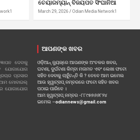
ଚେୟାରମ୍ୟାନ୍ ବିଜୟପତ ସିଂଘାନିଆ
twork1
March 29, 2026
Odian Media Network1
ଆପଣଙ୍କ ଖବର
୍ଞାପନ ଦେବାକୁ
ଓଡ଼ିଆନ୍ ନ୍ୟୁଜ୍‌ରେ ଆପଣଙ୍କ ଅଂଚଳର ଖବର,
ହିତ ଯୋଗାଯୋଗ
ଘଟଣା, ଦୁର୍ଘଟଣା କିମ୍ବା ମତାମତ ଏବଂ ଲେଖା ଫଟୋ
୍ରଚାର ପ୍ରସାର
ସହିତ ଦେବାକୁ ଚାହୁଁଚନ୍ତି କି ? ତେବେ ଆମ ଇମେଲ
 ଆମ ମୋବାଇଲ୍
ଆଉ ହ୍ୱାଟ୍‌ସପ୍ ନମ୍ବରରେ ଫଟୋ ସହିତ ଖବର
ଲରେ ଯୋଗାଯୋଗ
ପଠାଇ ପାରିବେ ।
ଆମ ହ୍ୱାଟ୍‌ସପ୍ ନମ୍ବର -୮୮୯୫୭୬୬୮୨୪
ଇମେଲ –
odiannews@gmail.com