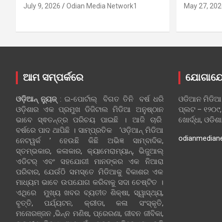
July 9, 2026
Odian Media Network1
May 27, 202
ଆମ ସମ୍ପର୍କରେ
ଯୋଗାଯ
ଓଡ଼ିଆନ୍‍ ନ୍ୟୁଜ୍‍
: ଇ-ପୋର୍ଟାଲ୍ ବିଗତ ତିନି ବର୍ଷ ଧରି
ଓଡିଆନ ମିଡିଆ
ଓଡ଼ିଶାର ଏକ ପ୍ରମୁଖ ଡିଜିଟାଲ ମିଡିଆ ଅନୁଷ୍ଠାନ
ପ୍ଲଟ – ୧୨୦୯,
ଭାବେ ସ୍ଵତନ୍ତ୍ର ପରିଚୟ ପାଇଛି । ଆଜି ଚାରି
ଖୋର୍ଦ୍ଧା, ଓଡିଶ
ବର୍ଷରେ ପାଦ ଥାପିଛି । ସାମ୍ପ୍ରତିକ ‘ଓଡ଼ିଆନ୍‍ ମିଡିଆ
odianmedian
ନେଟୱର୍କ ’ ହେଉଛି କିଛି ଅଭିଜ୍ଞ ସାମ୍ବାଦିକ,
ସ୍ତମ୍ଭକାର, କଳାକାର, କ୍ୟାମେରାମ୍ୟାନ୍, ଭିଜୁଆଲ୍
ଏଡିଟର୍ ଏବଂ ସହଯୋଗୀ ମାନଙ୍କର ଏକ ନିଆରା
ପରିବାର, ଯେଉଁଠି ସମସ୍ତେ ମିଡିଆକୁ ବିକାଶର ଏକ
ମାଧ୍ୟମ ଭାବେ ଉପଯୋଗ କରିବାକୁ ସଦା ଚେଷ୍ଟିତ ।
ଏଥିରେ ମୁଖ୍ୟ ଖବର ବ୍ୟତୀତ ଶିକ୍ଷା, ସ୍ୱାସ୍ଥ୍ୟ,
ବୃତ୍ତି, ପର୍ଯ୍ୟଟନ, କ୍ରୀଡା, କଳା ସଂସ୍କୃତି,
ମନୋରଞ୍ଜନ ,ଭିନ୍ନ ମଣିଷ, ପ୍ରେରଣା, ଜୀବନ ଜୀବିକା,