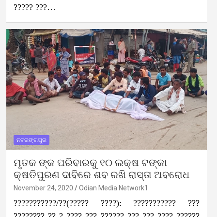
????? ???…
ନବରଙ୍ଗପୁର
ମୃତକ ଙ୍କ ପରିବାରକୁ ୧୦ ଲକ୍ଷ ଟଙ୍କା
କ୍ଷତିପୁରଣ ଦାବିରେ ଶବ ରଖି ରାସ୍ତା ଅବରୋଧ
November 24, 2020
Odian Media Network1
???????????/??(????? ????): ??????????? ???
???????? ?? ? ???? ??? ?????? ??? ??? ???? ??????