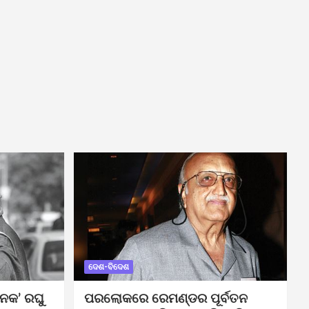
ଦେଶ-ବିଦେଶ
ନକ’ ରଘୁ
ପରଲୋକରେ ରେମଣ୍ଡର ପୂର୍ବତନ