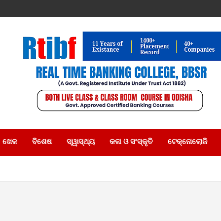
ଖେଳ
ବିଶେଷ
ସ୍ୱାସ୍ଥ୍ୟ
କଳା ଓ ସଂସ୍କୃତି
ଟେକ୍ନୋଲୋଜି