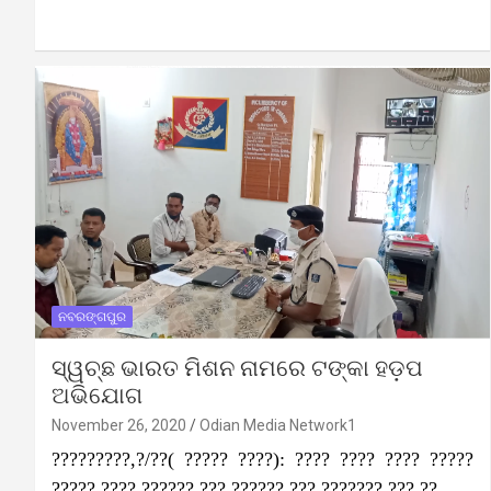
ନବରଙ୍ଗପୁର
ସ୍ୱଚ୍ଛ ଭାରତ ମିଶନ ନାମରେ ଟଙ୍କା ହଡ଼ପ
ଅଭିଯୋଗ
November 26, 2020
Odian Media Network1
?????????,?/??( ????? ????): ???? ???? ???? ?????
????? ???? ?????? ??? ?????? ??? ??????? ??? ??…