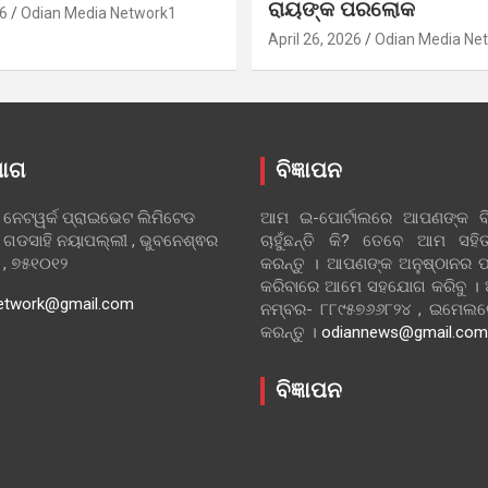
ରାୟଙ୍କ ପରଲୋକ
6
Odian Media Network1
April 26, 2026
Odian Media Ne
ୋଗ
ବିଜ୍ଞାପନ
 ନେଟୱର୍କ ପ୍ରାଇଭେଟ ଲିମିଟେଡ
ଆମ ଇ-ପୋର୍ଟାଲରେ ଆପଣଙ୍କ ବିଜ
 ଗଡସାହି ନୟାପଲ୍ଲୀ , ଭୁବନେଶ୍ଵର
ଚାହୁଁଛନ୍ତି କି? ତେବେ ଆମ ସ
ା , ୭୫୧୦୧୨
କରନ୍ତୁ । ଆପଣଙ୍କ ଅନୁଷ୍ଠାନର ପ
କରିବାରେ ଆମେ ସହଯୋଗ କରିବୁ ।
etwork@gmail.com
ନମ୍ବର- ୮୮୯୫୭୬୬୮୨୪ , ଇମେ
କରନ୍ତୁ ।
odiannews@gmail.com
ବିଜ୍ଞାପନ