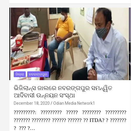
ଜିଲ୍ଲା
ନବରଙ୍ଗପୁର
ଭିଜିଲାନ୍ସ ଜାଲରେ ନବରଙ୍ଗପୁର ସମନ୍ୱିତ
ଆଦିିବାସୀ ଉନ୍ନୟନ ସଂସ୍ଥା
December 18, 2020
Odian Media Network1
?????????: ????????? ????? ???????? ?????????
??????? ???????? ?????? ?????? ?? ITDA? ? ???????
? ??? ?…