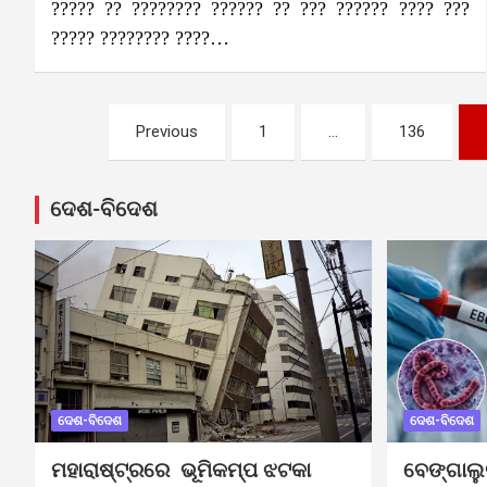
????? ?? ???????? ?????? ?? ??? ?????? ???? ???
????? ???????? ????…
Posts
Previous
1
…
136
pagination
ଦେଶ-ବିଦେଶ
ଦେଶ-ବିଦେଶ
ଦେଶ-ବିଦେଶ
ମହାରାଷ୍ଟ୍ରରେ ଭୂମିକମ୍ପ ଝଟକା
ବେଙ୍ଗାଲ