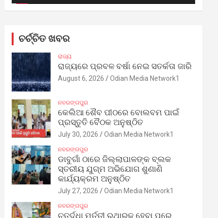
ଚର୍ଚ୍ଚିତ ଖବର
ରାଜ୍ୟ
ରାଜ୍ୟରେ ପ୍ରବଳ ବର୍ଷା ନେଇ ସତର୍କତା ଜାରି
August 6, 2026
Odian Media Network1
ନବରଙ୍ଗପୁର
କେଲିଆ ଶୈବ ପୀଠରେ ବୋଲବମ ପାଇଁ
ପ୍ରସ୍ତୁତି ବୈଠକ ଅନୁଷ୍ଠିତ
July 30, 2026
Odian Media Network1
ନବରଙ୍ଗପୁର
ଡାବୁଗାଁ ଠାରେ ଜିଲ୍ଲାପାଳଙ୍କ ବ୍ଲକ
ସ୍ତରୀୟ ଯୁଗ୍ମ ଅଭିଯୋଗ ଶୁଣାଣି
କାର୍ଯ୍ୟକ୍ରମ ଅନୁଷ୍ଠିତ
July 27, 2026
Odian Media Network1
ନବରଙ୍ଗପୁର
ଚତୁର୍ଦ୍ଧା ମୂର୍ତ୍ତୀ ରଥାରୂଢ଼ ହେବା ପରେ