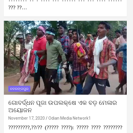
??? ??…
ନବରଙ୍ଗପୁର
ଗୋବର୍ଦ୍ଧନ ପୂଜା ଉପଲକ୍ଷେ ଏକ ବଡ଼ ମେଳାର
ଅୟୋଜନ
November 17, 2020
Odian Media Network1
?????????,??/?? (????? ????): ????? ???? ????????