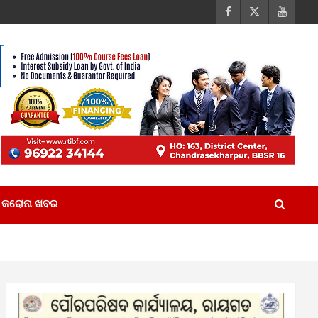
କରୋନା ଖବର