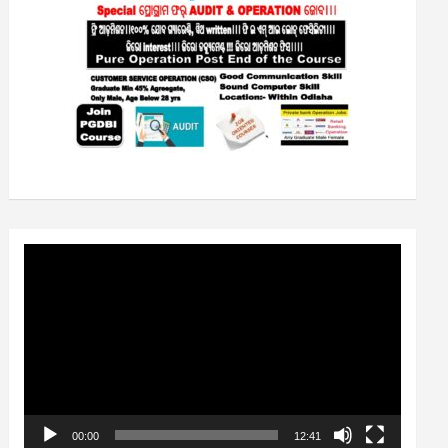
Video
Player
00:00
12:41