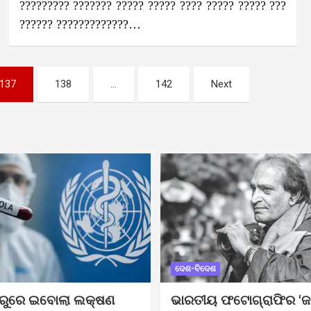
????????? ??????? ????? ????? ???? ????? ????? ???
?????? ?????????????…
137
138
…
142
Next
ଦେଶ-ବିଦେଶ
ୁରୁରେ ଇବୋଲା ଲକ୍ଷଣ
ଭାରତୀୟ ଫଟୋଗ୍ରାଫିର ‘ଜ