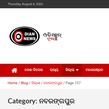
Skip
Thursday, August 6, 2026
to
content
ସାରା ଦୁନିଆର ଖବର ଆପଣଙ୍କ ହାତମୁଠାରେ…
ଓଡିଆନ୍ ନ୍ୟୁଜ
ଦେଶ-ବିଦେଶ
ରାଜ୍ୟ
ଜିଲ୍ଲା
ମନୋରଞ୍ଜନ
Home
Blog
ଜିଲ୍ଲା
ନବରଙ୍ଗପୁର
Page 137
Category:
ନବରଙ୍ଗପୁର