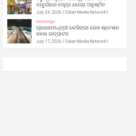
ଡାବୁଗାଁରେ ବାହୁଡ଼ା ଯାତ୍ରା ଅନୁଷ୍ଠିତ
July 24, 2026
Odian Media Network1
ନବରଙ୍ଗପୁର
ପ୍ରଧାନମନ୍ତ୍ରୀ କେସିଙ୍ଗା ରେଳ ଷ୍ଟେଶନ
କଲେ ଉଦ୍‌ଘାଟନ
July 17, 2026
Odian Media Network1