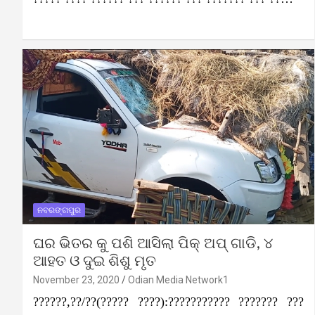
ନବରଙ୍ଗପୁର
ଘର ଭିତର କୁ ପଶି ଆସିଲା ପିକ୍ ଅପ୍ ଗାଡି, ୪
ଆହତ ଓ ଦୁଇ ଶିଶୁ ମୃତ
November 23, 2020
Odian Media Network1
??????,??/??(????? ????):??????????? ??????? ???