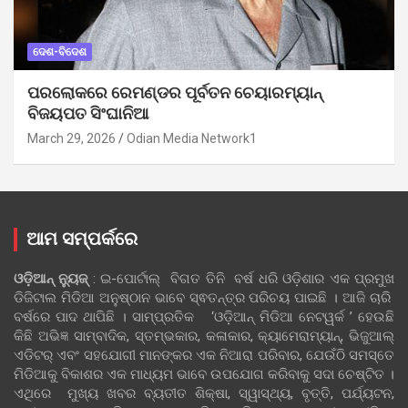
ଦେଶ-ବିଦେଶ
ପରଲୋକରେ ରେମଣ୍ଡର ପୂର୍ବତନ ଚେୟାରମ୍ୟାନ୍
ବିଜୟପତ ସିଂଘାନିଆ
March 29, 2026
Odian Media Network1
ଆମ ସମ୍ପର୍କରେ
ଓଡ଼ିଆନ୍‍ ନ୍ୟୁଜ୍‍
: ଇ-ପୋର୍ଟାଲ୍ ବିଗତ ତିନି ବର୍ଷ ଧରି ଓଡ଼ିଶାର ଏକ ପ୍ରମୁଖ
ଡିଜିଟାଲ ମିଡିଆ ଅନୁଷ୍ଠାନ ଭାବେ ସ୍ଵତନ୍ତ୍ର ପରିଚୟ ପାଇଛି । ଆଜି ଚାରି
ବର୍ଷରେ ପାଦ ଥାପିଛି । ସାମ୍ପ୍ରତିକ ‘ଓଡ଼ିଆନ୍‍ ମିଡିଆ ନେଟୱର୍କ ’ ହେଉଛି
କିଛି ଅଭିଜ୍ଞ ସାମ୍ବାଦିକ, ସ୍ତମ୍ଭକାର, କଳାକାର, କ୍ୟାମେରାମ୍ୟାନ୍, ଭିଜୁଆଲ୍
ଏଡିଟର୍ ଏବଂ ସହଯୋଗୀ ମାନଙ୍କର ଏକ ନିଆରା ପରିବାର, ଯେଉଁଠି ସମସ୍ତେ
ମିଡିଆକୁ ବିକାଶର ଏକ ମାଧ୍ୟମ ଭାବେ ଉପଯୋଗ କରିବାକୁ ସଦା ଚେଷ୍ଟିତ ।
ଏଥିରେ ମୁଖ୍ୟ ଖବର ବ୍ୟତୀତ ଶିକ୍ଷା, ସ୍ୱାସ୍ଥ୍ୟ, ବୃତ୍ତି, ପର୍ଯ୍ୟଟନ,