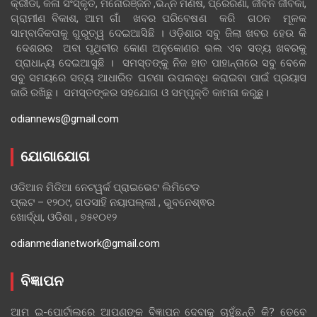
କ୍ରୀଡା, କଳା ସଂସ୍କୃତି, ମନୋରଞ୍ଜନ ,ଭିନ୍ନ ମଣିଷ, ପ୍ରେରଣା, ଜୀବନ ଜୀବିକା,
ଗ୍ରାମୀଣ ବିକାଶ, ଆମ ଗାଁ ଖବର ପରିବେଷଣ କରି ଗଠନ ମୂଳକ
ସାମ୍ବାଦିକତାକୁ ଗୁରୁତ୍ୱ ଦେଇଆସିଛି । ଓଡ଼ିଶାର ସବୁ ଜିଲା ଖବର ହେଉ କି
ଦେଶରର ଅବା ପୃଥିବୀର କୋଣ ଅନୁକୋଣର ଭଲ ଏବ ସତ୍ୟ ଖବରକୁ
ପ୍ରାଧାନ୍ୟ ଦେଇଆସୁଛି । ସମସ୍ତଙ୍କୁ ନିଜ ହାତ ପାହାନ୍ତାରେ ସବୁ ବେଳେ
ସବୁ ସମୟରେ ସତ୍ୟ ଆଧାରିତ ଘଟଣା ଉପଲବ୍ଧ କରାଇବା ପାଇଁ ପ୍ରୟାସ
ଜାରି ରଖିଛୁ। ସମସ୍ତଙ୍କର ସହଯୋଗ ଓ ସମ୍ପୃକ୍ତି କାମନା କରୁଛୁ।
odiannews@gmail.com
ଯୋଗାଯୋଗ
ଓଡିଆନ ମିଡିଆ ନେଟୱର୍କ ପ୍ରାଇଭେଟ ଲିମିଟେଡ
ପ୍ଲଟ – ୧୨୦୯, ଗଡସାହି ନୟାପଲ୍ଲୀ , ଭୁବନେଶ୍ଵର
ଖୋର୍ଦ୍ଧା, ଓଡିଶା , ୭୫୧୦୧୨
odianmedianetwork@gmail.com
ବିଜ୍ଞାପନ
ଆମ ଇ-ପୋର୍ଟାଲରେ ଆପଣଙ୍କ ବିଜ୍ଞାପନ ଦେବାକୁ ଚାହୁଁଛନ୍ତି କି? ତେବେ