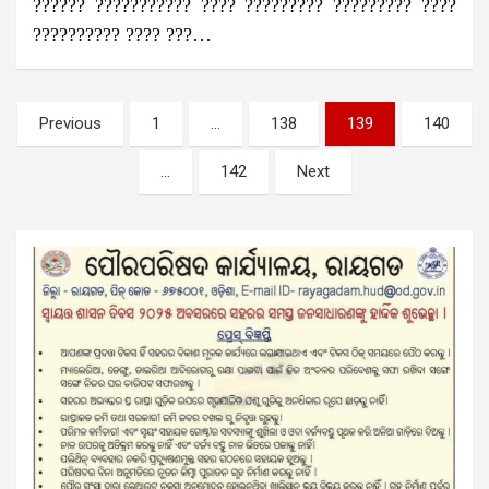
?????? ??????????? ???? ????????? ????????? ????
?????????? ???? ???…
Posts
Previous
1
…
138
139
140
pagination
…
142
Next