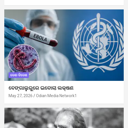
ଦେଶ-ବିଦେଶ
ବେଙ୍ଗାଲୁରୁରେ ଇବୋଲା ଲକ୍ଷଣ
May 27, 2026
Odian Media Network1