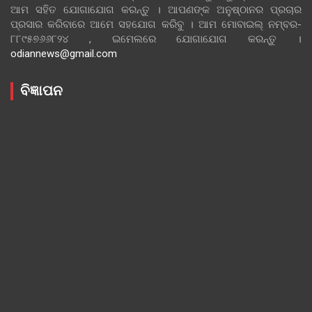
ଆମ ସହିତ ଯୋଗାଯୋଗ କରନ୍ତୁ । ଆପଣଙ୍କ ଅନୁଷ୍ଠାନର ପ୍ରଚାର
ପ୍ରସାର କରିବାରେ ଆମେ ସହଯୋଗ କରିବୁ । ଆମ ମୋବାଇଲ୍ ନମ୍ବର-
୮୮୯୫୭୬୬୮୨୪ , ଇମେଲରେ ଯୋଗାଯୋଗ କରନ୍ତୁ ।
odiannews@gmail.com
ବିଜ୍ଞାପନ