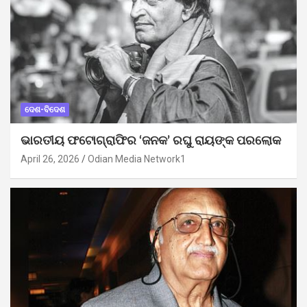
ଦେଶ-ବିଦେଶ
ଭାରତୀୟ ଫଟୋଗ୍ରାଫିର ‘ଜନକ’ ରଘୁ ରାୟଙ୍କ ପରଲୋକ
April 26, 2026
Odian Media Network1