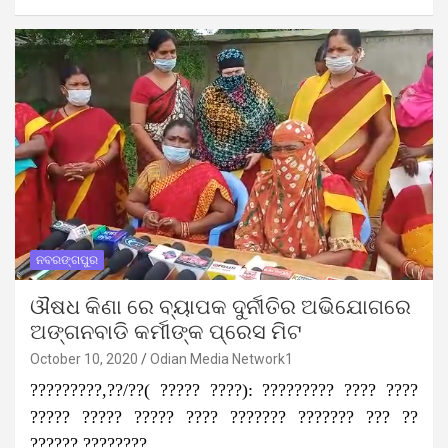
ନବରଙ୍ଗପୁର
ଔଷଧ କିଣା ରେ ବ୍ୟାପକ ଦୁର୍ନୀତିର ଅଭିଯୋଗରେ
ଅଙ୍ଗନବାଡି କର୍ମୀଙ୍କ ପ୍ରେସ ମିଟ
October 10, 2020
Odian Media Network1
?????????,??/??( ????? ????): ????????? ???? ????
????? ????? ????? ???? ??????? ??????? ??? ??
?????? ????????…