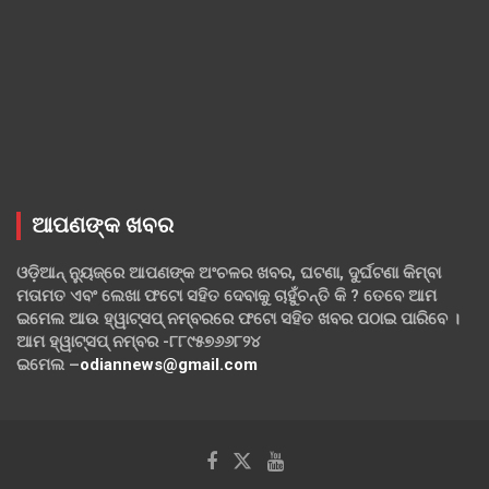
ଆପଣଙ୍କ ଖବର
ଓଡ଼ିଆନ୍ ନ୍ୟୁଜ୍‌ରେ ଆପଣଙ୍କ ଅଂଚଳର ଖବର, ଘଟଣା, ଦୁର୍ଘଟଣା କିମ୍ବା
ମତାମତ ଏବଂ ଲେଖା ଫଟୋ ସହିତ ଦେବାକୁ ଚାହୁଁଚନ୍ତି କି ? ତେବେ ଆମ
ଇମେଲ ଆଉ ହ୍ୱାଟ୍‌ସପ୍ ନମ୍ବରରେ ଫଟୋ ସହିତ ଖବର ପଠାଇ ପାରିବେ ।
ଆମ ହ୍ୱାଟ୍‌ସପ୍ ନମ୍ବର -୮୮୯୫୭୬୬୮୨୪
ଇମେଲ –
odiannews@gmail.com