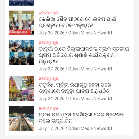
ନବରଙ୍ଗପୁର
କେଲିଆ ଶୈବ ପୀଠରେ ବୋଲବମ ପାଇଁ
ପ୍ରସ୍ତୁତି ବୈଠକ ଅନୁଷ୍ଠିତ
July 30, 2026
Odian Media Network1
ନବରଙ୍ଗପୁର
ଡାବୁଗାଁ ଠାରେ ଜିଲ୍ଲାପାଳଙ୍କ ବ୍ଲକ ସ୍ତରୀୟ
ଯୁଗ୍ମ ଅଭିଯୋଗ ଶୁଣାଣି କାର୍ଯ୍ୟକ୍ରମ
ଅନୁଷ୍ଠିତ
July 27, 2026
Odian Media Network1
ନବରଙ୍ଗପୁର
ଚତୁର୍ଦ୍ଧା ମୂର୍ତ୍ତୀ ରଥାରୂଢ଼ ହେବା ପରେ
ଡାବୁଗାଁରେ ବାହୁଡ଼ା ଯାତ୍ରା ଅନୁଷ୍ଠିତ
July 24, 2026
Odian Media Network1
ନବରଙ୍ଗପୁର
ପ୍ରଧାନମନ୍ତ୍ରୀ କେସିଙ୍ଗା ରେଳ ଷ୍ଟେଶନ
କଲେ ଉଦ୍‌ଘାଟନ
July 17, 2026
Odian Media Network1