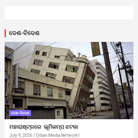
ଦେଶ-ବିଦେଶ
ଦେଶ-ବିଦେଶ
ମହାରାଷ୍ଟ୍ରରେ ଭୂମିକମ୍ପ ଝଟକା
July 9, 2026
Odian Media Network1