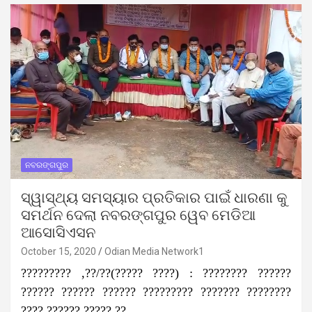
ନବରଙ୍ଗପୁର
ସ୍ୱାସ୍ଥ୍ୟ ସମସ୍ୟାର ପ୍ରତିକାର ପାଇଁ ଧାରଣା କୁ
ସମର୍ଥନ ଦେଲା ନବରଙ୍ଗପୁର ୱେବ ମେଡିଆ
ଆସୋସିଏସନ
October 15, 2020
Odian Media Network1
????????? ,??/??(????? ????) : ???????? ??????
?????? ?????? ?????? ????????? ??????? ????????
???? ?????? ????? ??…