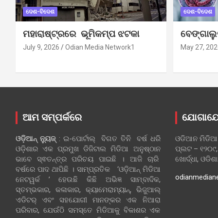
ଦେଶ-ବିଦେଶ
ଦେଶ-ବିଦେଶ
ମହାରାଷ୍ଟ୍ରରେ ଭୂମିକମ୍ପ ଝଟକା
ବେଙ୍ଗାଲ
July 9, 2026
Odian Media Network1
May 27, 202
ଆମ ସମ୍ପର୍କରେ
ଯୋଗାଯ
ଓଡ଼ିଆନ୍‍ ନ୍ୟୁଜ୍‍
: ଇ-ପୋର୍ଟାଲ୍ ବିଗତ ତିନି ବର୍ଷ ଧରି
ଓଡିଆନ ମିଡିଆ
ଓଡ଼ିଶାର ଏକ ପ୍ରମୁଖ ଡିଜିଟାଲ ମିଡିଆ ଅନୁଷ୍ଠାନ
ପ୍ଲଟ – ୧୨୦୯,
ଭାବେ ସ୍ଵତନ୍ତ୍ର ପରିଚୟ ପାଇଛି । ଆଜି ଚାରି
ଖୋର୍ଦ୍ଧା, ଓଡିଶ
ବର୍ଷରେ ପାଦ ଥାପିଛି । ସାମ୍ପ୍ରତିକ ‘ଓଡ଼ିଆନ୍‍ ମିଡିଆ
odianmedian
ନେଟୱର୍କ ’ ହେଉଛି କିଛି ଅଭିଜ୍ଞ ସାମ୍ବାଦିକ,
ସ୍ତମ୍ଭକାର, କଳାକାର, କ୍ୟାମେରାମ୍ୟାନ୍, ଭିଜୁଆଲ୍
ଏଡିଟର୍ ଏବଂ ସହଯୋଗୀ ମାନଙ୍କର ଏକ ନିଆରା
ପରିବାର, ଯେଉଁଠି ସମସ୍ତେ ମିଡିଆକୁ ବିକାଶର ଏକ