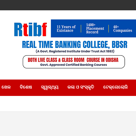
ଖେଳ
ବିଶେଷ
ସ୍ୱାସ୍ଥ୍ୟ
କଳା ଓ ସଂସ୍କୃତି
ଟେକ୍ନୋଲୋଜି