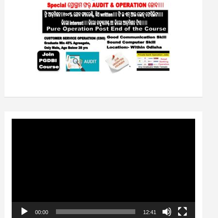
Video
Player
00:00
12:41