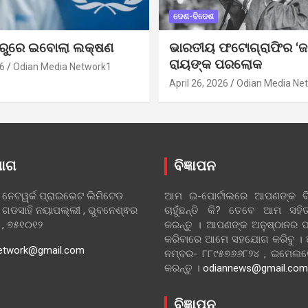
ଦେଶ-ବିଦେଶ
ୁରୁରେ ଇବୋଲା ଲକ୍ଷଣ
ଭାରତୀୟ ଫଟୋଗ୍ରାଫିର ‘ଜ
ରାୟଙ୍କ ପରଲୋକ
6
Odian Media Network1
April 26, 2026
Odian Media Ne
ୋଗ
ବିଜ୍ଞାପନ
 ନେଟୱର୍କ ପ୍ରାଇଭେଟ ଲିମିଟେଡ
ଆମ ଇ-ପୋର୍ଟାଲରେ ଆପଣଙ୍କ ବିଜ
 ଗଡସାହି ନୟାପଲ୍ଲୀ , ଭୁବନେଶ୍ଵର
ଚାହୁଁଛନ୍ତି କି? ତେବେ ଆମ ସ
ା , ୭୫୧୦୧୨
କରନ୍ତୁ । ଆପଣଙ୍କ ଅନୁଷ୍ଠାନର ପ
କରିବାରେ ଆମେ ସହଯୋଗ କରିବୁ ।
etwork@gmail.com
ନମ୍ବର- ୮୮୯୫୭୬୬୮୨୪ , ଇମେ
କରନ୍ତୁ ।
odiannews@gmail.com
ବିଜ୍ଞାପନ