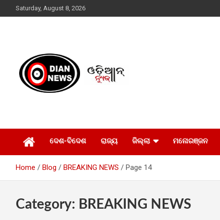
Skip
Saturday, August 8, 2026
to
content
ସାରା ଦୁନିଆର ଖବର ଆପଣଙ୍କ ହାତମୁଠାରେ…
ଓଡିଆନ୍ ନ୍ୟୁଜ
ଦେଶ-ବିଦେଶ
ରାଜ୍ୟ
ଜିଲ୍ଲା
ମନୋରଞ୍ଜନ
Home
Blog
BREAKING NEWS
Page 14
Category:
BREAKING NEWS