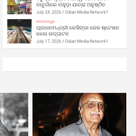
ଡାବୁଗାଁରେ ବାହୁଡ଼ା ଯାତ୍ରା ଅନୁଷ୍ଠିତ
July 24, 2026
Odian Media Network1
ନବରଙ୍ଗପୁର
ପ୍ରଧାନମନ୍ତ୍ରୀ କେସିଙ୍ଗା ରେଳ ଷ୍ଟେଶନ
କଲେ ଉଦ୍‌ଘାଟନ
July 17, 2026
Odian Media Network1