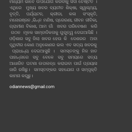
ମାଧ୍ୟମ ଭାବେ ଉପଯୋଗ କରିବାକୁ ସଦା ଚେଷ୍ଟିତ ।
ଏଥିରେ ମୁଖ୍ୟ ଖବର ବ୍ୟତୀତ ଶିକ୍ଷା, ସ୍ୱାସ୍ଥ୍ୟ,
ବୃତ୍ତି, ପର୍ଯ୍ୟଟନ, କ୍ରୀଡା, କଳା ସଂସ୍କୃତି,
ମନୋରଞ୍ଜନ ,ଭିନ୍ନ ମଣିଷ, ପ୍ରେରଣା, ଜୀବନ ଜୀବିକା,
ଗ୍ରାମୀଣ ବିକାଶ, ଆମ ଗାଁ ଖବର ପରିବେଷଣ କରି
ଗଠନ ମୂଳକ ସାମ୍ବାଦିକତାକୁ ଗୁରୁତ୍ୱ ଦେଇଆସିଛି ।
ଓଡ଼ିଶାର ସବୁ ଜିଲା ଖବର ହେଉ କି ଦେଶରର ଅବା
ପୃଥିବୀର କୋଣ ଅନୁକୋଣର ଭଲ ଏବ ସତ୍ୟ ଖବରକୁ
ପ୍ରାଧାନ୍ୟ ଦେଇଆସୁଛି । ସମସ୍ତଙ୍କୁ ନିଜ ହାତ
ପାହାନ୍ତାରେ ସବୁ ବେଳେ ସବୁ ସମୟରେ ସତ୍ୟ
ଆଧାରିତ ଘଟଣା ଉପଲବ୍ଧ କରାଇବା ପାଇଁ ପ୍ରୟାସ
ଜାରି ରଖିଛୁ। ସମସ୍ତଙ୍କର ସହଯୋଗ ଓ ସମ୍ପୃକ୍ତି
କାମନା କରୁଛୁ।
odiannews@gmail.com