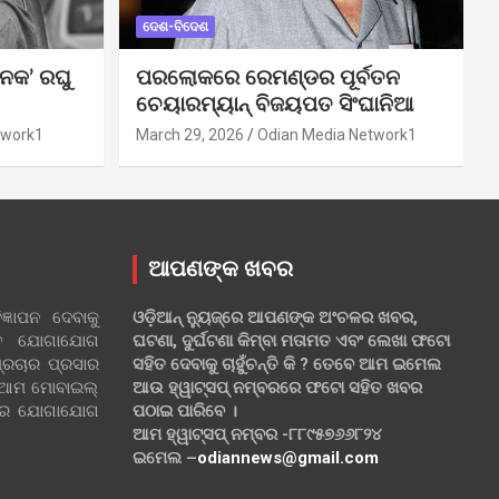
ଦେଶ-ବିଦେଶ
ନକ’ ରଘୁ
ପରଲୋକରେ ରେମଣ୍ଡର ପୂର୍ବତନ
ଚେୟାରମ୍ୟାନ୍ ବିଜୟପତ ସିଂଘାନିଆ
twork1
March 29, 2026
Odian Media Network1
ଆପଣଙ୍କ ଖବର
୍ଞାପନ ଦେବାକୁ
ଓଡ଼ିଆନ୍ ନ୍ୟୁଜ୍‌ରେ ଆପଣଙ୍କ ଅଂଚଳର ଖବର,
ହିତ ଯୋଗାଯୋଗ
ଘଟଣା, ଦୁର୍ଘଟଣା କିମ୍ବା ମତାମତ ଏବଂ ଲେଖା ଫଟୋ
୍ରଚାର ପ୍ରସାର
ସହିତ ଦେବାକୁ ଚାହୁଁଚନ୍ତି କି ? ତେବେ ଆମ ଇମେଲ
 ଆମ ମୋବାଇଲ୍
ଆଉ ହ୍ୱାଟ୍‌ସପ୍ ନମ୍ବରରେ ଫଟୋ ସହିତ ଖବର
ଲରେ ଯୋଗାଯୋଗ
ପଠାଇ ପାରିବେ ।
ଆମ ହ୍ୱାଟ୍‌ସପ୍ ନମ୍ବର -୮୮୯୫୭୬୬୮୨୪
ଇମେଲ –
odiannews@gmail.com