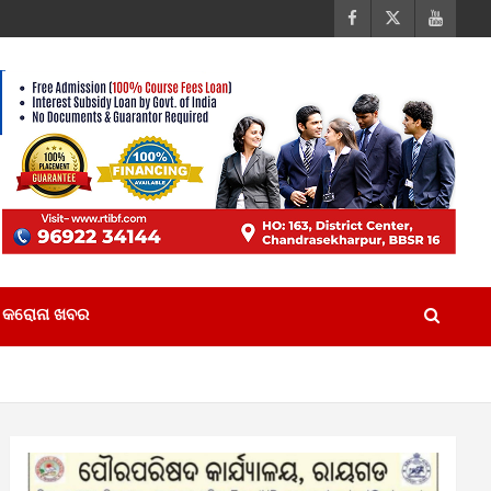
କରୋନା ଖବର