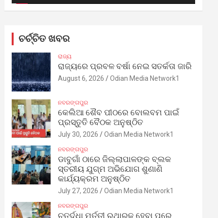
ଚର୍ଚ୍ଚିତ ଖବର
ରାଜ୍ୟ
ରାଜ୍ୟରେ ପ୍ରବଳ ବର୍ଷା ନେଇ ସତର୍କତା ଜାରି
August 6, 2026
Odian Media Network1
ନବରଙ୍ଗପୁର
କେଲିଆ ଶୈବ ପୀଠରେ ବୋଲବମ ପାଇଁ
ପ୍ରସ୍ତୁତି ବୈଠକ ଅନୁଷ୍ଠିତ
July 30, 2026
Odian Media Network1
ନବରଙ୍ଗପୁର
ଡାବୁଗାଁ ଠାରେ ଜିଲ୍ଲାପାଳଙ୍କ ବ୍ଲକ
ସ୍ତରୀୟ ଯୁଗ୍ମ ଅଭିଯୋଗ ଶୁଣାଣି
କାର୍ଯ୍ୟକ୍ରମ ଅନୁଷ୍ଠିତ
July 27, 2026
Odian Media Network1
ନବରଙ୍ଗପୁର
ଚତୁର୍ଦ୍ଧା ମୂର୍ତ୍ତୀ ରଥାରୂଢ଼ ହେବା ପରେ