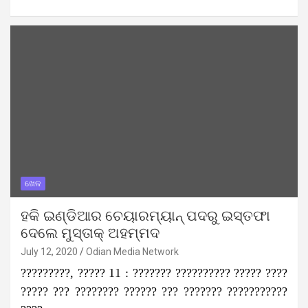
ଖେଳ
ହକି ଇଣ୍ଡିଆର ଚେୟାରମ୍ୟାନ୍ ପଦରୁ ଇସ୍ତଫା
ଦେଲେ ମୁସ୍ତାକ୍ ଅହମ୍ମଦ
July 12, 2020
Odian Media Network
?????????, ????? 11 : ??????? ?????????? ????? ????
????? ??? ???????? ?????? ??? ??????? ???????????