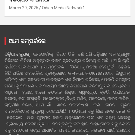
ବିଜୟପତ ସିଂଘାନିଆ
March 29, 2026
Odian Media Network1
ଆମ ସମ୍ପର୍କରେ
ଓଡ଼ିଆନ୍‍ ନ୍ୟୁଜ୍‍
: ଇ-ପୋର୍ଟାଲ୍ ବିଗତ ତିନି ବର୍ଷ ଧରି ଓଡ଼ିଶାର ଏକ ପ୍ରମୁଖ
ଡିଜିଟାଲ ମିଡିଆ ଅନୁଷ୍ଠାନ ଭାବେ ସ୍ଵତନ୍ତ୍ର ପରିଚୟ ପାଇଛି । ଆଜି ଚାରି
ବର୍ଷରେ ପାଦ ଥାପିଛି । ସାମ୍ପ୍ରତିକ ‘ଓଡ଼ିଆନ୍‍ ମିଡିଆ ନେଟୱର୍କ ’ ହେଉଛି
କିଛି ଅଭିଜ୍ଞ ସାମ୍ବାଦିକ, ସ୍ତମ୍ଭକାର, କଳାକାର, କ୍ୟାମେରାମ୍ୟାନ୍, ଭିଜୁଆଲ୍
ଏଡିଟର୍ ଏବଂ ସହଯୋଗୀ ମାନଙ୍କର ଏକ ନିଆରା ପରିବାର, ଯେଉଁଠି ସମସ୍ତେ
ମିଡିଆକୁ ବିକାଶର ଏକ ମାଧ୍ୟମ ଭାବେ ଉପଯୋଗ କରିବାକୁ ସଦା ଚେଷ୍ଟିତ ।
ଏଥିରେ ମୁଖ୍ୟ ଖବର ବ୍ୟତୀତ ଶିକ୍ଷା, ସ୍ୱାସ୍ଥ୍ୟ, ବୃତ୍ତି, ପର୍ଯ୍ୟଟନ,
କ୍ରୀଡା, କଳା ସଂସ୍କୃତି, ମନୋରଞ୍ଜନ ,ଭିନ୍ନ ମଣିଷ, ପ୍ରେରଣା, ଜୀବନ ଜୀବିକା,
ଗ୍ରାମୀଣ ବିକାଶ, ଆମ ଗାଁ ଖବର ପରିବେଷଣ କରି ଗଠନ ମୂଳକ
ସାମ୍ବାଦିକତାକୁ ଗୁରୁତ୍ୱ ଦେଇଆସିଛି । ଓଡ଼ିଶାର ସବୁ ଜିଲା ଖବର ହେଉ କି
ଦେଶରର ଅବା ପୃଥିବୀର କୋଣ ଅନୁକୋଣର ଭଲ ଏବ ସତ୍ୟ ଖବରକୁ
ପ୍ରାଧାନ୍ୟ ଦେଇଆସୁଛି । ସମସ୍ତଙ୍କୁ ନିଜ ହାତ ପାହାନ୍ତାରେ ସବୁ ବେଳେ
ସବୁ ସମୟରେ ସତ୍ୟ ଆଧାରିତ ଘଟଣା ଉପଲବ୍ଧ କରାଇବା ପାଇଁ ପ୍ରୟାସ