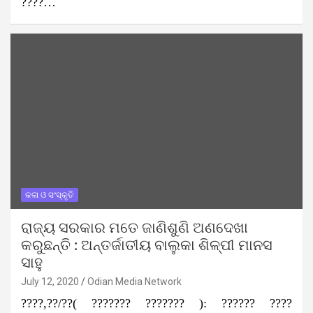
????…
କଳା ଓ ସଂସ୍କୃତି
ରାଜ୍ୟ ସରକାର ମତେ ଜାଣିଶୁଣି ଅଣଦେଖା
କରୁଛନ୍ତି : ଅନ୍ତର୍ଜାତୀୟ ବାଲୁକା ଶିଳ୍ପୀ ମାନସ
ସାହୁ
July 12, 2020
Odian Media Network
????,??/??( ??????? ??????? ): ?????? ????