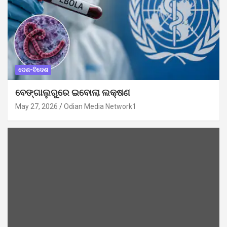
ଦେଶ-ବିଦେଶ
ବେଙ୍ଗାଲୁରୁରେ ଇବୋଲା ଲକ୍ଷଣ
May 27, 2026
Odian Media Network1