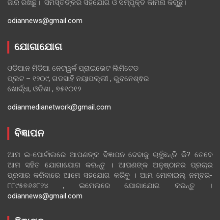
ଜାରି ରଖିଛୁ। ସମସ୍ତଙ୍କର ସହଯୋଗ ଓ ସମ୍ପୃକ୍ତି କାମନା କରୁଛୁ।
odiannews@gmail.com
ଯୋଗାଯୋଗ
ଓଡିଆନ ମିଡିଆ ନେଟୱର୍କ ପ୍ରାଇଭେଟ ଲିମିଟେଡ
ପ୍ଲଟ – ୧୨୦୯, ଗଡସାହି ନୟାପଲ୍ଲୀ , ଭୁବନେଶ୍ଵର
ଖୋର୍ଦ୍ଧା, ଓଡିଶା , ୭୫୧୦୧୨
odianmedianetwork@gmail.com
ବିଜ୍ଞାପନ
ଆମ ଇ-ପୋର୍ଟାଲରେ ଆପଣଙ୍କ ବିଜ୍ଞାପନ ଦେବାକୁ ଚାହୁଁଛନ୍ତି କି? ତେବେ
ଆମ ସହିତ ଯୋଗାଯୋଗ କରନ୍ତୁ । ଆପଣଙ୍କ ଅନୁଷ୍ଠାନର ପ୍ରଚାର
ପ୍ରସାର କରିବାରେ ଆମେ ସହଯୋଗ କରିବୁ । ଆମ ମୋବାଇଲ୍ ନମ୍ବର-
୮୮୯୫୭୬୬୮୨୪ , ଇମେଲରେ ଯୋଗାଯୋଗ କରନ୍ତୁ ।
odiannews@gmail.com