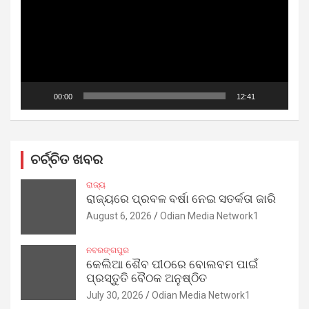
00:00
12:41
ଚର୍ଚ୍ଚିତ ଖବର
ରାଜ୍ୟ
ରାଜ୍ୟରେ ପ୍ରବଳ ବର୍ଷା ନେଇ ସତର୍କତା ଜାରି
August 6, 2026
Odian Media Network1
ନବରଙ୍ଗପୁର
କେଲିଆ ଶୈବ ପୀଠରେ ବୋଲବମ ପାଇଁ
ପ୍ରସ୍ତୁତି ବୈଠକ ଅନୁଷ୍ଠିତ
July 30, 2026
Odian Media Network1