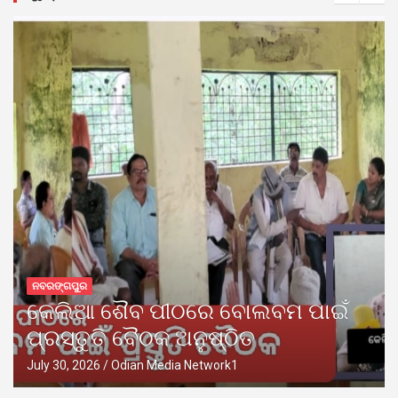
ନବରଙ୍ଗପୁର
କେଲିଆ ଶୈବ ପୀଠରେ ବୋଲବମ ପାଇଁ
ପ୍ରସ୍ତୁତି ବୈଠକ ଅନୁଷ୍ଠିତ
July 30, 2026
Odian Media Network1