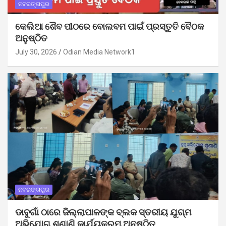
ନବରଙ୍ଗପୁର
କେଲିଆ ଶୈବ ପୀଠରେ ବୋଲବମ ପାଇଁ ପ୍ରସ୍ତୁତି ବୈଠକ
ଅନୁଷ୍ଠିତ
July 30, 2026
Odian Media Network1
ନବରଙ୍ଗପୁର
ଡାବୁଗାଁ ଠାରେ ଜିଲ୍ଲାପାଳଙ୍କ ବ୍ଲକ ସ୍ତରୀୟ ଯୁଗ୍ମ
ଅଭିଯୋଗ ଶୁଣାଣି କାର୍ଯ୍ୟକ୍ରମ ଅନୁଷ୍ଠିତ