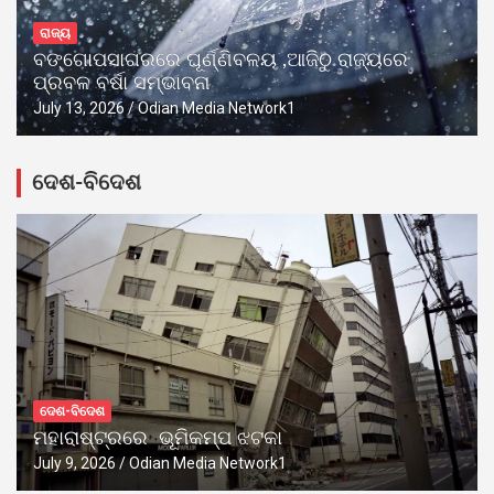
ରାଜ୍ୟ
ବଙ୍ଗୋପସାଗରରେ ଘୂର୍ଣ୍ଣିବଳୟ ,ଆଜିଠୁ ରାଜ୍ୟରେ
ପ୍ରବଳ ବର୍ଷା ସମ୍ଭାବନା
July 13, 2026
Odian Media Network1
ଦେଶ-ବିଦେଶ
ଦେଶ-ବିଦେଶ
ମହାରାଷ୍ଟ୍ରରେ ଭୂମିକମ୍ପ ଝଟକା
July 9, 2026
Odian Media Network1