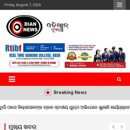
Skip
Friday, August 7, 2026
to
content
ସାରା ଦୁନିଆର ଖବର ଆପଣଙ୍କ ହାତମୁଠାରେ…
ଓଡିଆନ୍ ନ୍ୟୁଜ
Breaking News
କ ବ୍ଲକ ସ୍ତରୀୟ ଯୁଗ୍ମ ଅଭିଯୋଗ ଶୁଣାଣି କାର୍ଯ୍ୟକ୍ରମ ଅନୁଷ୍ଠିତ
ଚତୁର୍ଦ୍ଧା
ମୁଖ୍ୟ ଖବର