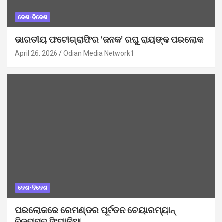
ଦେଶ-ବିଦେଶ
ଭାରତୀୟ ଫଟୋଗ୍ରାଫିର ‘ଜନକ’ ରଘୁ ରାୟଙ୍କ ପରଲୋକ
April 26, 2026
Odian Media Network1
ଦେଶ-ବିଦେଶ
ପରଲୋକରେ ରେମଣ୍ଡର ପୂର୍ବତନ ଚେୟାରମ୍ୟାନ୍