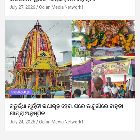
July 27, 2026
Odian Media Network1
ନବରଙ୍ଗପୁର
ଚତୁର୍ଦ୍ଧା ମୂର୍ତ୍ତୀ ରଥାରୂଢ଼ ହେବା ପରେ ଡାବୁଗାଁରେ ବାହୁଡ଼ା
ଯାତ୍ରା ଅନୁଷ୍ଠିତ
July 24, 2026
Odian Media Network1