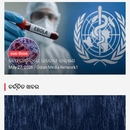
ଦେଶ-ବିଦେଶ
ବେଙ୍ଗାଲୁରୁରେ ଇବୋଲା ଲକ୍ଷଣ
May 27, 2026
Odian Media Network1
ଚର୍ଚ୍ଚିତ ଖବର