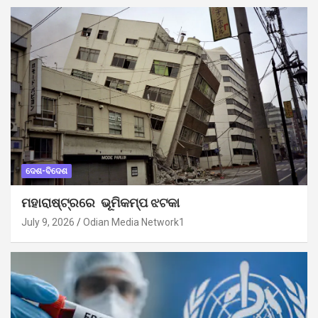
ଦେଶ-ବିଦେଶ
ମହାରାଷ୍ଟ୍ରରେ ଭୂମିକମ୍ପ ଝଟକା
July 9, 2026
Odian Media Network1