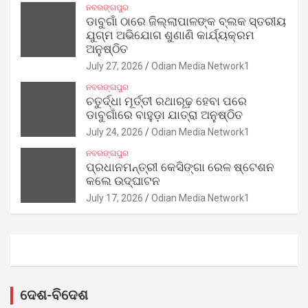
ନବରଙ୍ଗପୁର
ଡାବୁଗାଁ ଠାରେ ଜିଲ୍ଲାପାଳଙ୍କ ବ୍ଲକ ସ୍ତରୀୟ
ଯୁଗ୍ମ ଅଭିଯୋଗ ଶୁଣାଣି କାର୍ଯ୍ୟକ୍ରମ
ଅନୁଷ୍ଠିତ
July 27, 2026
Odian Media Network1
ନବରଙ୍ଗପୁର
ଚତୁର୍ଦ୍ଧା ମୂର୍ତ୍ତୀ ରଥାରୂଢ଼ ହେବା ପରେ
ଡାବୁଗାଁରେ ବାହୁଡ଼ା ଯାତ୍ରା ଅନୁଷ୍ଠିତ
July 24, 2026
Odian Media Network1
ନବରଙ୍ଗପୁର
ପ୍ରଧାନମନ୍ତ୍ରୀ କେସିଙ୍ଗା ରେଳ ଷ୍ଟେଶନ
କଲେ ଉଦ୍‌ଘାଟନ
July 17, 2026
Odian Media Network1
ଦେଶ-ବିଦେଶ