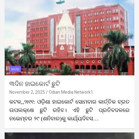
କଟକ
୩ଦିନ ହାଇକୋର୍ଟ ଛୁଟି
November 2, 2025
Odian Media Network1
କଟକ,,୨ା୧୧: ଓଡ଼ିଶା ହାଇକୋର୍ଟ ସୋମବାର କାର୍ତ୍ତିକ ବ୍ରତ
ଉପଲକ୍ଷେ ଛୁଟି ରହିବ। ଏହି ଛୁଟି ପ୍ରତିବଦଳରେ
ନଭେମ୍ବର ୨୯ (ଶନିବାର)କୁ କାର୍ଯ୍ୟଦିବସ…