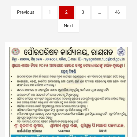
Posts
Previous
1
2
3
…
46
pagination
Next