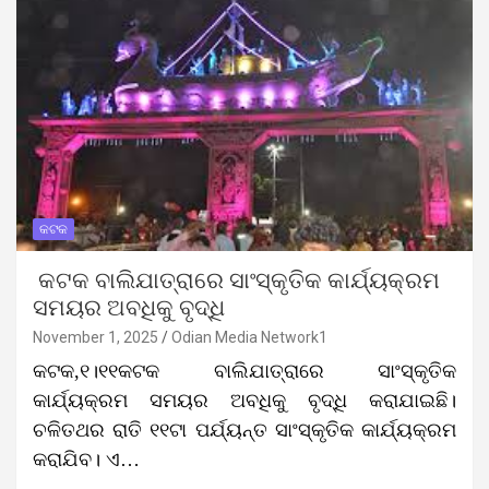
କଟକ
କଟକ ବାଲିଯାତ୍ରାରେ ସାଂସ୍କୃତିକ କାର୍ଯ୍ୟକ୍ରମ
ସମୟର ଅବଧିକୁ ବୃଦ୍ଧି
November 1, 2025
Odian Media Network1
କଟକ,୧।୧୧କଟକ ବାଲିଯାତ୍ରାରେ ସାଂସ୍କୃତିକ
କାର୍ଯ୍ୟକ୍ରମ ସମୟର ଅବଧିକୁ ବୃଦ୍ଧି କରାଯାଇଛି।
ଚଳିତଥର ରାତି ୧୧ଟା ପର୍ଯ୍ୟନ୍ତ ସାଂସ୍କୃତିକ କାର୍ଯ୍ୟକ୍ରମ
କରାଯିବ। ଏ…