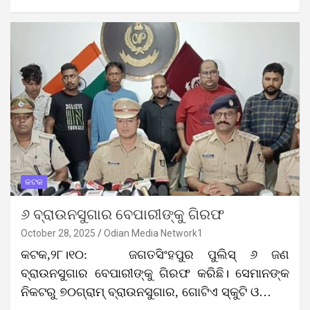
କଟକ
୬ ବ୍ରାଉନସୁଗାର ବେପାରୀଙ୍କୁ ଗିରଫ
October 28, 2025
Odian Media Network1
କଟକ,୨୮।୧୦: ଜଗତସିଂହପୁର ପୁଲିସ୍ ୬ ଜଣ
ବ୍ରାଉନସୁଗାର ବେପାରୀଙ୍କୁ ଗିରଫ କରିଛି। ସେମାନଙ୍କ
ନିକଟରୁ ୭୦ଗ୍ରାମ୍‌ ବ୍ରାଉନସୁଗାର, ଗୋଟିଏ ସ୍କୁଟି ଓ…