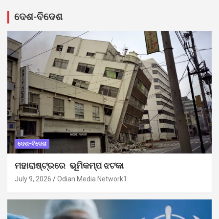
ଦେଶ-ବିଦେଶ
ଦେଶ-ବିଦେଶ
ମହାରାଷ୍ଟ୍ରରେ ଭୂମିକମ୍ପ ଝଟକା
July 9, 2026
Odian Media Network1