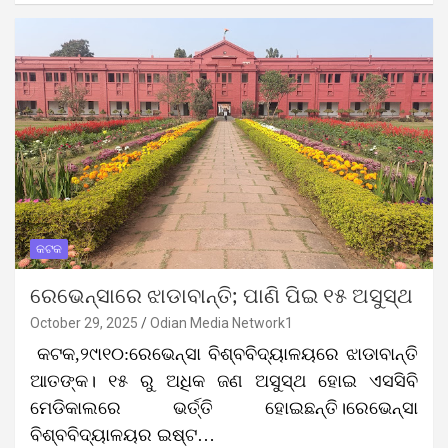
କଟକ
ରେଭେନ୍ସାରେ ଝାଡାବାନ୍ତି; ପାଣି ପିଇ ୧୫ ଅସୁସ୍ଥ
October 29, 2025
Odian Media Network1
କଟକ,୨୯ା୧୦:ରେଭେନ୍ସା ବିଶ୍ବବିଦ୍ୟାଳୟରେ ଝାଡାବାନ୍ତି
ଆତଙ୍କ। ୧୫ ରୁ ଅଧିକ ଜଣ ଅସୁସ୍ଥ ହୋଇ ଏସସିବି
ମେଡିକାଲରେ ଭର୍ତ୍ତି ହୋଇଛନ୍ତି।ରେଭେନ୍ସା
ବିଶ୍ବବିଦ୍ୟାଳୟର ଇଷ୍ଟ…