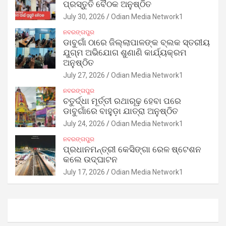
ପ୍ରସ୍ତୁତି ବୈଠକ ଅନୁଷ୍ଠିତ
July 30, 2026
Odian Media Network1
ନବରଙ୍ଗପୁର
ଡାବୁଗାଁ ଠାରେ ଜିଲ୍ଲାପାଳଙ୍କ ବ୍ଲକ ସ୍ତରୀୟ
ଯୁଗ୍ମ ଅଭିଯୋଗ ଶୁଣାଣି କାର୍ଯ୍ୟକ୍ରମ
ଅନୁଷ୍ଠିତ
July 27, 2026
Odian Media Network1
ନବରଙ୍ଗପୁର
ଚତୁର୍ଦ୍ଧା ମୂର୍ତ୍ତୀ ରଥାରୂଢ଼ ହେବା ପରେ
ଡାବୁଗାଁରେ ବାହୁଡ଼ା ଯାତ୍ରା ଅନୁଷ୍ଠିତ
July 24, 2026
Odian Media Network1
ନବରଙ୍ଗପୁର
ପ୍ରଧାନମନ୍ତ୍ରୀ କେସିଙ୍ଗା ରେଳ ଷ୍ଟେଶନ
କଲେ ଉଦ୍‌ଘାଟନ
July 17, 2026
Odian Media Network1