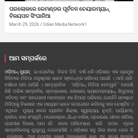
ପରଲୋକରେ ରେମଣ୍ଡର ପୂର୍ବତନ ଚେୟାରମ୍ୟାନ୍
ବିଜୟପତ ସିଂଘାନିଆ
March 29, 2026
Odian Media Network1
ଆମ ସମ୍ପର୍କରେ
ଓଡ଼ିଆନ୍‍ ନ୍ୟୁଜ୍‍
: ଇ-ପୋର୍ଟାଲ୍ ବିଗତ ତିନି ବର୍ଷ ଧରି ଓଡ଼ିଶାର ଏକ ପ୍ରମୁଖ
ଡିଜିଟାଲ ମିଡିଆ ଅନୁଷ୍ଠାନ ଭାବେ ସ୍ଵତନ୍ତ୍ର ପରିଚୟ ପାଇଛି । ଆଜି ଚାରି
ବର୍ଷରେ ପାଦ ଥାପିଛି । ସାମ୍ପ୍ରତିକ ‘ଓଡ଼ିଆନ୍‍ ମିଡିଆ ନେଟୱର୍କ ’ ହେଉଛି
କିଛି ଅଭିଜ୍ଞ ସାମ୍ବାଦିକ, ସ୍ତମ୍ଭକାର, କଳାକାର, କ୍ୟାମେରାମ୍ୟାନ୍, ଭିଜୁଆଲ୍
ଏଡିଟର୍ ଏବଂ ସହଯୋଗୀ ମାନଙ୍କର ଏକ ନିଆରା ପରିବାର, ଯେଉଁଠି ସମସ୍ତେ
ମିଡିଆକୁ ବିକାଶର ଏକ ମାଧ୍ୟମ ଭାବେ ଉପଯୋଗ କରିବାକୁ ସଦା ଚେଷ୍ଟିତ ।
ଏଥିରେ ମୁଖ୍ୟ ଖବର ବ୍ୟତୀତ ଶିକ୍ଷା, ସ୍ୱାସ୍ଥ୍ୟ, ବୃତ୍ତି, ପର୍ଯ୍ୟଟନ,
କ୍ରୀଡା, କଳା ସଂସ୍କୃତି, ମନୋରଞ୍ଜନ ,ଭିନ୍ନ ମଣିଷ, ପ୍ରେରଣା, ଜୀବନ ଜୀବିକା,
ଗ୍ରାମୀଣ ବିକାଶ, ଆମ ଗାଁ ଖବର ପରିବେଷଣ କରି ଗଠନ ମୂଳକ
ସାମ୍ବାଦିକତାକୁ ଗୁରୁତ୍ୱ ଦେଇଆସିଛି । ଓଡ଼ିଶାର ସବୁ ଜିଲା ଖବର ହେଉ କି
ଦେଶରର ଅବା ପୃଥିବୀର କୋଣ ଅନୁକୋଣର ଭଲ ଏବ ସତ୍ୟ ଖବରକୁ