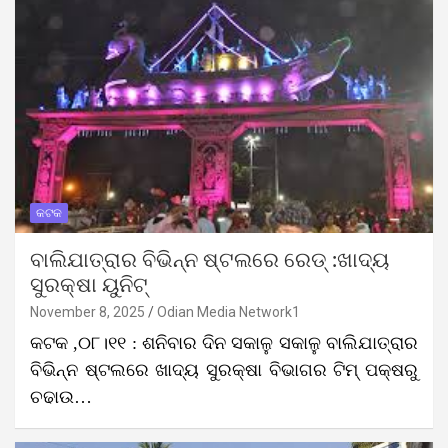
କଟକ
ବାଲିଯାତ୍ରାର ବିଭିନ୍ନ ଷ୍ଟଲରେ ରେଡ୍ :ଖାଦ୍ୟ
ସୁରକ୍ଷା ୟୁନିଟ୍
November 8, 2025
Odian Media Network1
କଟକ ,୦୮।୧୧ : ଶନିବାର ଦିନ ସକାଳୁ ସକାଳୁ ବାଲିଯାତ୍ରାର
ବିଭିନ୍ନ ଷ୍ଟଲରେ ଖାଦ୍ୟ ସୁରକ୍ଷା ବିଭାଗର ଟିମ୍‌ ପକ୍ଷରୁ
ଚଢାଉ…