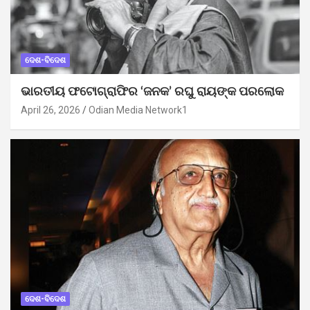
ଦେଶ-ବିଦେଶ
ଭାରତୀୟ ଫଟୋଗ୍ରାଫିର ‘ଜନକ’ ରଘୁ ରାୟଙ୍କ ପରଲୋକ
April 26, 2026
Odian Media Network1
ଦେଶ-ବିଦେଶ