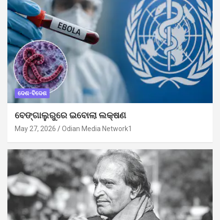
ଦେଶ-ବିଦେଶ
ବେଙ୍ଗାଲୁରୁରେ ଇବୋଲା ଲକ୍ଷଣ
May 27, 2026
Odian Media Network1