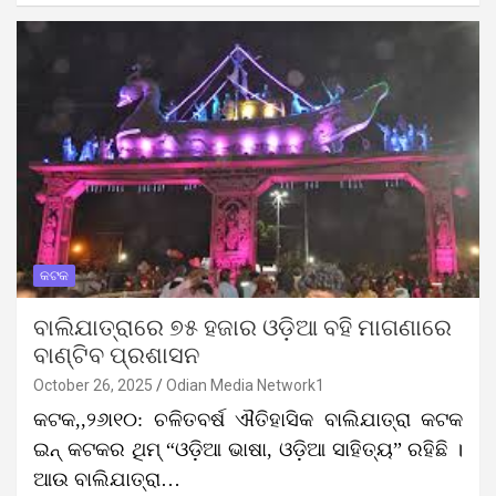
କଟକ
ବାଲିଯାତ୍ରାରେ ୭୫ ହଜାର ଓଡ଼ିଆ ବହି ମାଗଣାରେ
ବାଣ୍ଟିବ ପ୍ରଶାସନ
October 26, 2025
Odian Media Network1
କଟକ,,୨୬ା୧୦: ଚଳିତବର୍ଷ ଐତିହାସିକ ବାଲିଯାତ୍ରା କଟକ
ଇନ୍ କଟକର ଥିମ୍ “ଓଡ଼ିଆ ଭାଷା, ଓଡ଼ିଆ ସାହିତ୍ୟ” ରହିଛି ।
ଆଉ ବାଲିଯାତ୍ରା…