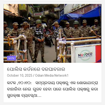
କଟକ
ପୋଲିସ କର୍ଡନରେ ଦରଘାବଜାର
October 10, 2025
Odian Media Network1
କଟକ ,୧୦।୧୦: ସମ୍ପ୍ରଦାୟ ପକ୍ଷରୁ ଏକ ଶୋଭାଯାତ୍ରା
ବାହାରିବା ନେଇ ଗୁଜବ ହେବା ପରେ ପୋଲିସ ପକ୍ଷରୁ କଡା
ସୁରକ୍ଷା ବ୍ୟବସ୍ଥା…