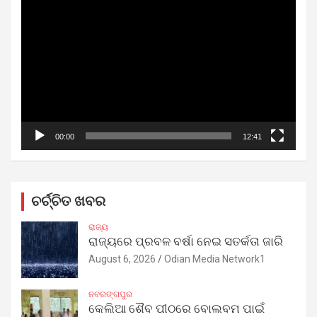
Video
Player
00:00
12:41
ଚର୍ଚ୍ଚିତ ଖବର
ରାଜ୍ୟ
ରାଜ୍ୟରେ ପ୍ରବଳ ବର୍ଷା ନେଇ ସତର୍କତା ଜାରି
August 6, 2026
Odian Media Network1
ନବରଙ୍ଗପୁର
କେଲିଆ ଶୈବ ପୀଠରେ ବୋଲବମ ପାଇଁ