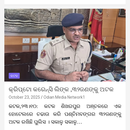
କଟକ
କ୍ରିପ୍ଟୋ କରେନ୍ସି ଲିଙ୍କ ,୩୨ଜଣଙ୍କୁ ଅଟକ
October 23, 2025
Odian Media Network1
କଟକ,୨୩।୧୦: କଟକ ଶିଖରପୁର ଅଞ୍ଚଳରେ ଏକ
ହୋଟେଲରେ ଚଢାଉ କରି ପଶ୍ଚିମବଙ୍ଗର ୩୨ଜଣଙ୍କୁ
ଅଟକ ରଖିଛି ପୁଲିସ । ସକାଳୁ ସକାଳୁ…