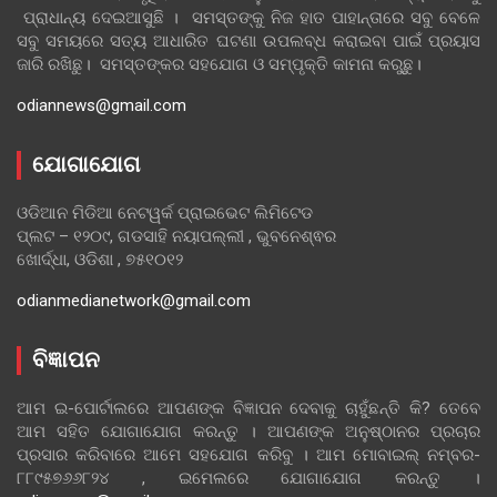
ପ୍ରାଧାନ୍ୟ ଦେଇଆସୁଛି । ସମସ୍ତଙ୍କୁ ନିଜ ହାତ ପାହାନ୍ତାରେ ସବୁ ବେଳେ
ସବୁ ସମୟରେ ସତ୍ୟ ଆଧାରିତ ଘଟଣା ଉପଲବ୍ଧ କରାଇବା ପାଇଁ ପ୍ରୟାସ
ଜାରି ରଖିଛୁ। ସମସ୍ତଙ୍କର ସହଯୋଗ ଓ ସମ୍ପୃକ୍ତି କାମନା କରୁଛୁ।
odiannews@gmail.com
ଯୋଗାଯୋଗ
ଓଡିଆନ ମିଡିଆ ନେଟୱର୍କ ପ୍ରାଇଭେଟ ଲିମିଟେଡ
ପ୍ଲଟ – ୧୨୦୯, ଗଡସାହି ନୟାପଲ୍ଲୀ , ଭୁବନେଶ୍ଵର
ଖୋର୍ଦ୍ଧା, ଓଡିଶା , ୭୫୧୦୧୨
odianmedianetwork@gmail.com
ବିଜ୍ଞାପନ
ଆମ ଇ-ପୋର୍ଟାଲରେ ଆପଣଙ୍କ ବିଜ୍ଞାପନ ଦେବାକୁ ଚାହୁଁଛନ୍ତି କି? ତେବେ
ଆମ ସହିତ ଯୋଗାଯୋଗ କରନ୍ତୁ । ଆପଣଙ୍କ ଅନୁଷ୍ଠାନର ପ୍ରଚାର
ପ୍ରସାର କରିବାରେ ଆମେ ସହଯୋଗ କରିବୁ । ଆମ ମୋବାଇଲ୍ ନମ୍ବର-
୮୮୯୫୭୬୬୮୨୪ , ଇମେଲରେ ଯୋଗାଯୋଗ କରନ୍ତୁ ।