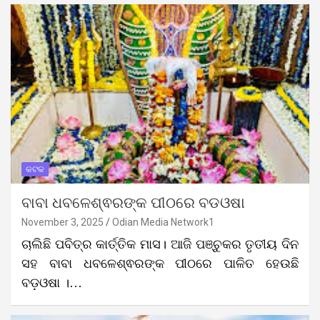
କଟକ
ବାବା ଧବଳେଶ୍ଵରଙ୍କ ପୀଠରେ ବଡଓଷା
November 3, 2025
Odian Media Network1
ଚାଲିଛି ପବିତ୍ର କାର୍ତ୍ତିକ ମାସ। ଆଜି ପଞ୍ଚୁକର ତୃତୀୟ ଦିନ
ସହ ବାବା ଧବଳେଶ୍ଵରଙ୍କ ପୀଠରେ ପାଳିତ ହେଉଛି
ବଡ଼ଓଷା ।…