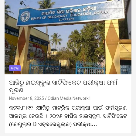
କଟକ
ଆଜିଠୁ ହାଇସ୍କୁଲ ସାର୍ଟିଫିକେଟ ପରୀକ୍ଷା ଫର୍ମ
ପୂରଣ
November 8, 2025
Odian Media Network1
କଟକ,୮।୧୧ :ଆଜିଠୁ ମାଟ୍ରିକ ପରୀକ୍ଷା ପାଇଁ ଫର୍ମପୂରଣ
ଆରମ୍ଭ ହେଉଛି । ୨୦୨୬ ବାର୍ଷିକ ହାଇସ୍କୁଲ ସାର୍ଟିଫିକେଟ
(ରେଗୁଲାର ଓ ଏକ୍ସରେଗୁଲାର) ପରୀକ୍ଷା…