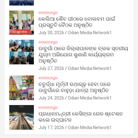
ନବରଙ୍ଗପୁର
କେଲିଆ ଶୈବ ପୀଠରେ ବୋଲବମ ପାଇଁ
ପ୍ରସ୍ତୁତି ବୈଠକ ଅନୁଷ୍ଠିତ
July 30, 2026
Odian Media Network1
ନବରଙ୍ଗପୁର
ଡାବୁଗାଁ ଠାରେ ଜିଲ୍ଲାପାଳଙ୍କ ବ୍ଲକ ସ୍ତରୀୟ
ଯୁଗ୍ମ ଅଭିଯୋଗ ଶୁଣାଣି କାର୍ଯ୍ୟକ୍ରମ
ଅନୁଷ୍ଠିତ
July 27, 2026
Odian Media Network1
ନବରଙ୍ଗପୁର
ଚତୁର୍ଦ୍ଧା ମୂର୍ତ୍ତୀ ରଥାରୂଢ଼ ହେବା ପରେ
ଡାବୁଗାଁରେ ବାହୁଡ଼ା ଯାତ୍ରା ଅନୁଷ୍ଠିତ
July 24, 2026
Odian Media Network1
ନବରଙ୍ଗପୁର
ପ୍ରଧାନମନ୍ତ୍ରୀ କେସିଙ୍ଗା ରେଳ ଷ୍ଟେଶନ
କଲେ ଉଦ୍‌ଘାଟନ
July 17, 2026
Odian Media Network1