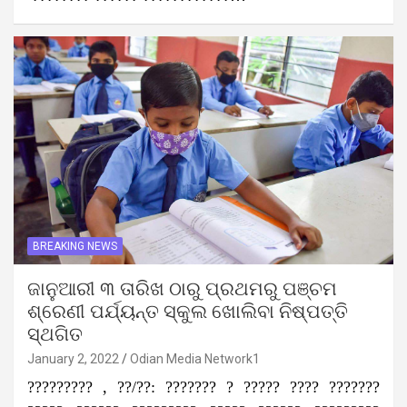
BREAKING NEWS
ଜାନୁଆରୀ ୩ ତାରିଖ ଠାରୁ ପ୍ରଥମରୁ ପଞ୍ଚମ
ଶ୍ରେଣୀ ପର୍ଯ୍ୟନ୍ତ ସ୍କୁଲ ଖୋଲିବା ନିଷ୍ପତ୍ତି
ସ୍ଥଗିତ
January 2, 2022
Odian Media Network1
????????? , ??/??: ??????? ? ????? ???? ???????