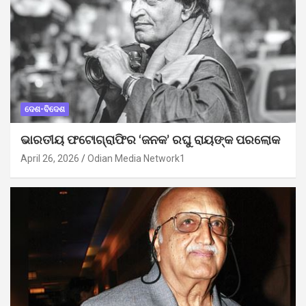
ଦେଶ-ବିଦେଶ
ଭାରତୀୟ ଫଟୋଗ୍ରାଫିର ‘ଜନକ’ ରଘୁ ରାୟଙ୍କ ପରଲୋକ
April 26, 2026
Odian Media Network1