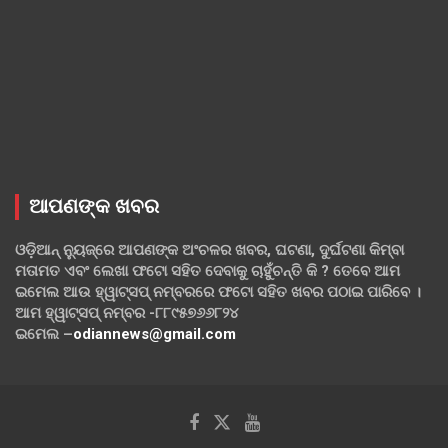
ଆପଣଙ୍କ ଖବର
ଓଡ଼ିଆନ୍ ନ୍ୟୁଜ୍‌ରେ ଆପଣଙ୍କ ଅଂଚଳର ଖବର, ଘଟଣା, ଦୁର୍ଘଟଣା କିମ୍ବା
ମତାମତ ଏବଂ ଲେଖା ଫଟୋ ସହିତ ଦେବାକୁ ଚାହୁଁଚନ୍ତି କି ? ତେବେ ଆମ
ଇମେଲ ଆଉ ହ୍ୱାଟ୍‌ସପ୍ ନମ୍ବରରେ ଫଟୋ ସହିତ ଖବର ପଠାଇ ପାରିବେ ।
ଆମ ହ୍ୱାଟ୍‌ସପ୍ ନମ୍ବର -୮୮୯୫୭୬୬୮୨୪
ଇମେଲ –
odiannews@gmail.com