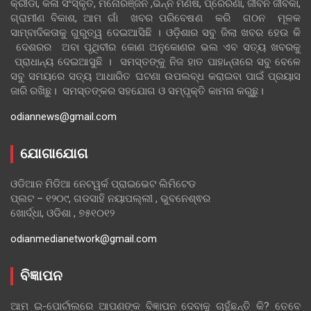
କ୍ରୀଡା, କଳା ସଂସ୍କୃତି, ମନୋରଞ୍ଜନ ,ଭିନ୍ନ ମଣିଷ, ପ୍ରେରଣା, ଜୀବନ ଜୀବିକା,
ଗ୍ରାମୀଣ ବିକାଶ, ଆମ ଗାଁ ଖବର ପରିବେଷଣ କରି ଗଠନ ମୂଳକ
ସାମ୍ବାଦିକତାକୁ ଗୁରୁତ୍ୱ ଦେଇଆସିଛି । ଓଡ଼ିଶାର ସବୁ ଜିଲା ଖବର ହେଉ କି
ଦେଶରର ଅବା ପୃଥିବୀର କୋଣ ଅନୁକୋଣର ଭଲ ଏବ ସତ୍ୟ ଖବରକୁ
ପ୍ରାଧାନ୍ୟ ଦେଇଆସୁଛି । ସମସ୍ତଙ୍କୁ ନିଜ ହାତ ପାହାନ୍ତାରେ ସବୁ ବେଳେ
ସବୁ ସମୟରେ ସତ୍ୟ ଆଧାରିତ ଘଟଣା ଉପଲବ୍ଧ କରାଇବା ପାଇଁ ପ୍ରୟାସ
ଜାରି ରଖିଛୁ। ସମସ୍ତଙ୍କର ସହଯୋଗ ଓ ସମ୍ପୃକ୍ତି କାମନା କରୁଛୁ।
odiannews@gmail.com
ଯୋଗାଯୋଗ
ଓଡିଆନ ମିଡିଆ ନେଟୱର୍କ ପ୍ରାଇଭେଟ ଲିମିଟେଡ
ପ୍ଲଟ – ୧୨୦୯, ଗଡସାହି ନୟାପଲ୍ଲୀ , ଭୁବନେଶ୍ଵର
ଖୋର୍ଦ୍ଧା, ଓଡିଶା , ୭୫୧୦୧୨
odianmedianetwork@gmail.com
ବିଜ୍ଞାପନ
ଆମ ଇ-ପୋର୍ଟାଲରେ ଆପଣଙ୍କ ବିଜ୍ଞାପନ ଦେବାକୁ ଚାହୁଁଛନ୍ତି କି? ତେବେ