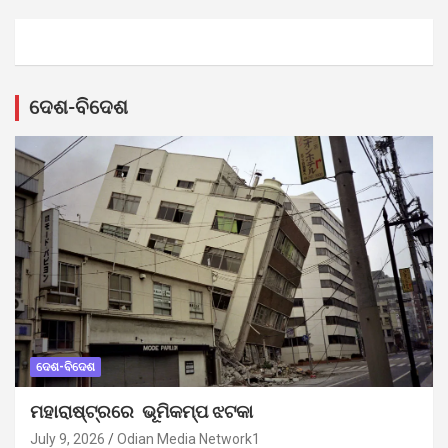
ଦେଶ-ବିଦେଶ
ଦେଶ-ବିଦେଶ
ମହାରାଷ୍ଟ୍ରରେ ଭୂମିକମ୍ପ ଝଟକା
July 9, 2026
Odian Media Network1