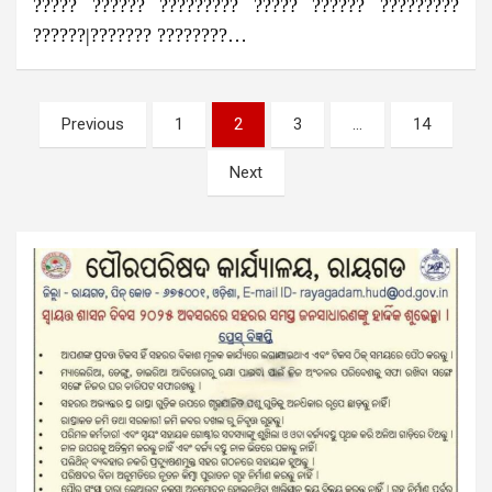
????? ?????? ????????? ????? ?????? ?????????
??????|??????? ????????…
Posts
Previous
1
2
3
…
14
pagination
Next