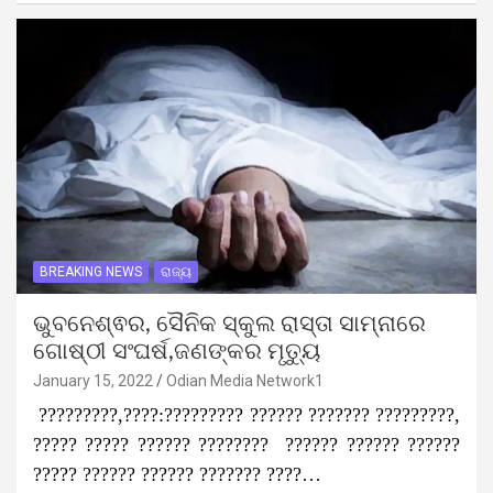
BREAKING NEWS
ରାଜ୍ୟ
ଭୁବନେଶ୍ଵର, ସୈନିକ ସ୍କୁଲ ରାସ୍ତା ସାମ୍ନାରେ
ଗୋଷ୍ଠୀ ସଂଘର୍ଷ,ଜଣଙ୍କର ମୃତ୍ୟୁ
January 15, 2022
Odian Media Network1
?????????,????:????????? ?????? ??????? ?????????,
????? ????? ?????? ???????? ?????? ?????? ??????
????? ?????? ?????? ??????? ????…