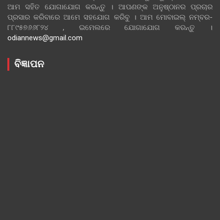
ଆମ ସହିତ ଯୋଗାଯୋଗ କରନ୍ତୁ । ଆପଣଙ୍କ ଅନୁଷ୍ଠାନର ପ୍ରଚାର
ପ୍ରସାର କରିବାରେ ଆମେ ସହଯୋଗ କରିବୁ । ଆମ ମୋବାଇଲ୍ ନମ୍ବର-
୮୮୯୫୭୬୬୮୨୪ , ଇମେଲରେ ଯୋଗାଯୋଗ କରନ୍ତୁ ।
odiannews@gmail.com
ବିଜ୍ଞାପନ