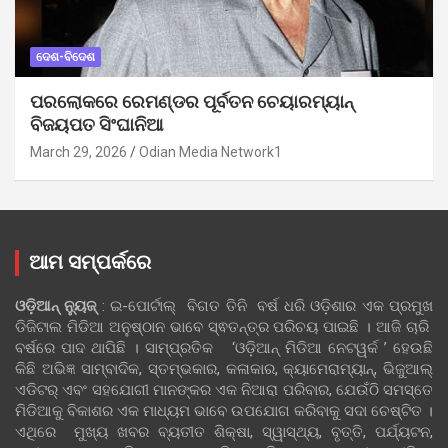
ଦେଶ-ବିଦେଶ
ପରଲୋକରେ ରେମଣ୍ଡର ପୂର୍ବତନ ଚେୟାରମ୍ୟାନ୍
ବିଜୟପତ ସିଂଘାନିଆ
March 29, 2026
Odian Media Network1
ଆମ ସମ୍ପର୍କରେ
ଓଡ଼ିଆନ୍‍ ନ୍ୟୁଜ୍‍
: ଇ-ପୋର୍ଟାଲ୍ ବିଗତ ତିନି ବର୍ଷ ଧରି ଓଡ଼ିଶାର ଏକ ପ୍ରମୁଖ
ଡିଜିଟାଲ ମିଡିଆ ଅନୁଷ୍ଠାନ ଭାବେ ସ୍ଵତନ୍ତ୍ର ପରିଚୟ ପାଇଛି । ଆଜି ଚାରି
ବର୍ଷରେ ପାଦ ଥାପିଛି । ସାମ୍ପ୍ରତିକ ‘ଓଡ଼ିଆନ୍‍ ମିଡିଆ ନେଟୱର୍କ ’ ହେଉଛି
କିଛି ଅଭିଜ୍ଞ ସାମ୍ବାଦିକ, ସ୍ତମ୍ଭକାର, କଳାକାର, କ୍ୟାମେରାମ୍ୟାନ୍, ଭିଜୁଆଲ୍
ଏଡିଟର୍ ଏବଂ ସହଯୋଗୀ ମାନଙ୍କର ଏକ ନିଆରା ପରିବାର, ଯେଉଁଠି ସମସ୍ତେ
ମିଡିଆକୁ ବିକାଶର ଏକ ମାଧ୍ୟମ ଭାବେ ଉପଯୋଗ କରିବାକୁ ସଦା ଚେଷ୍ଟିତ ।
ଏଥିରେ ମୁଖ୍ୟ ଖବର ବ୍ୟତୀତ ଶିକ୍ଷା, ସ୍ୱାସ୍ଥ୍ୟ, ବୃତ୍ତି, ପର୍ଯ୍ୟଟନ,