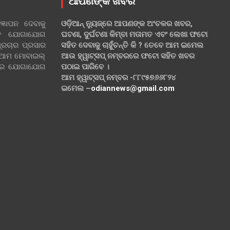
ଆପଣଙ୍କ ଖବର
୍ଞାପନ ଦେବାକୁ
ଓଡ଼ିଆନ୍ ନ୍ୟୁଜ୍‌ରେ ଆପଣଙ୍କ ଅଂଚଳର ଖବର,
ହିତ ଯୋଗାଯୋଗ
ଘଟଣା, ଦୁର୍ଘଟଣା କିମ୍ବା ମତାମତ ଏବଂ ଲେଖା ଫଟୋ
୍ରଚାର ପ୍ରସାର
ସହିତ ଦେବାକୁ ଚାହୁଁଚନ୍ତି କି ? ତେବେ ଆମ ଇମେଲ
 ଆମ ମୋବାଇଲ୍
ଆଉ ହ୍ୱାଟ୍‌ସପ୍ ନମ୍ବରରେ ଫଟୋ ସହିତ ଖବର
ଲରେ ଯୋଗାଯୋଗ
ପଠାଇ ପାରିବେ ।
ଆମ ହ୍ୱାଟ୍‌ସପ୍ ନମ୍ବର -୮୮୯୫୭୬୬୮୨୪
ଇମେଲ –
odiannews@gmail.com