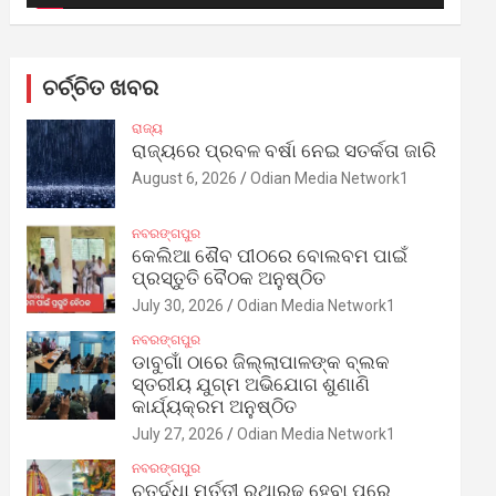
ଚର୍ଚ୍ଚିତ ଖବର
ରାଜ୍ୟ
ରାଜ୍ୟରେ ପ୍ରବଳ ବର୍ଷା ନେଇ ସତର୍କତା ଜାରି
August 6, 2026
Odian Media Network1
ନବରଙ୍ଗପୁର
କେଲିଆ ଶୈବ ପୀଠରେ ବୋଲବମ ପାଇଁ
ପ୍ରସ୍ତୁତି ବୈଠକ ଅନୁଷ୍ଠିତ
July 30, 2026
Odian Media Network1
ନବରଙ୍ଗପୁର
ଡାବୁଗାଁ ଠାରେ ଜିଲ୍ଲାପାଳଙ୍କ ବ୍ଲକ
ସ୍ତରୀୟ ଯୁଗ୍ମ ଅଭିଯୋଗ ଶୁଣାଣି
କାର୍ଯ୍ୟକ୍ରମ ଅନୁଷ୍ଠିତ
July 27, 2026
Odian Media Network1
ନବରଙ୍ଗପୁର
ଚତୁର୍ଦ୍ଧା ମୂର୍ତ୍ତୀ ରଥାରୂଢ଼ ହେବା ପରେ