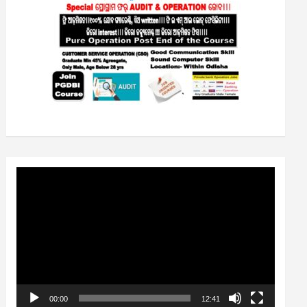
Video
Player
00:00
12:41