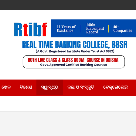
ଖେଳ
ବିଶେଷ
ସ୍ୱାସ୍ଥ୍ୟ
କଳା ଓ ସଂସ୍କୃତି
ଟେକ୍ନୋଲୋଜି