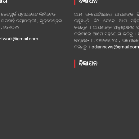
ୋଗ
ବିଜ୍ଞାପନ
 ନେଟୱର୍କ ପ୍ରାଇଭେଟ ଲିମିଟେଡ
ଆମ ଇ-ପୋର୍ଟାଲରେ ଆପଣଙ୍କ ବିଜ
 ଗଡସାହି ନୟାପଲ୍ଲୀ , ଭୁବନେଶ୍ଵର
ଚାହୁଁଛନ୍ତି କି? ତେବେ ଆମ ସ
ା , ୭୫୧୦୧୨
କରନ୍ତୁ । ଆପଣଙ୍କ ଅନୁଷ୍ଠାନର ପ
କରିବାରେ ଆମେ ସହଯୋଗ କରିବୁ ।
etwork@gmail.com
ନମ୍ବର- ୮୮୯୫୭୬୬୮୨୪ , ଇମେ
କରନ୍ତୁ ।
odiannews@gmail.com
ବିଜ୍ଞାପନ