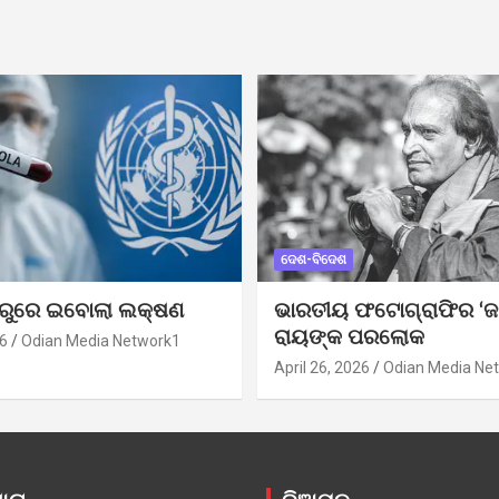
ଦେଶ-ବିଦେଶ
ୁରୁରେ ଇବୋଲା ଲକ୍ଷଣ
ଭାରତୀୟ ଫଟୋଗ୍ରାଫିର ‘ଜ
ରାୟଙ୍କ ପରଲୋକ
6
Odian Media Network1
April 26, 2026
Odian Media Ne