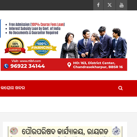
କରୋନା ଖବର