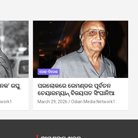
ଦେଶ-ବିଦେଶ
ନକ’ ରଘୁ
ପରଲୋକରେ ରେମଣ୍ଡର ପୂର୍ବତନ
ଚେୟାରମ୍ୟାନ୍ ବିଜୟପତ ସିଂଘାନିଆ
twork1
March 29, 2026
Odian Media Network1