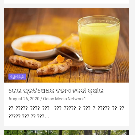
ସ୍ୱାସ୍ଥ୍ୟ
ରୋଗ ପ୍ରତିଷେଧକ ବଢାଏ ହଳଦୀ କ୍ଷୀର
August 26, 2020
Odian Media Network1
?? ????? ???? ??? ??? ????? ? ??? ? ????? ?? ??
????? ??? ?? ???…