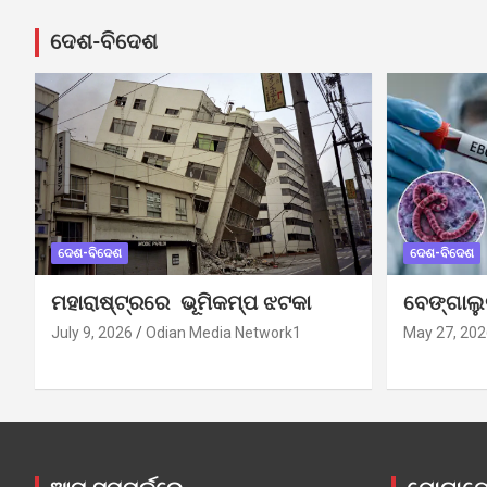
pagination
ଦେଶ-ବିଦେଶ
ଦେଶ-ବିଦେଶ
ଦେଶ-ବିଦେଶ
ମହାରାଷ୍ଟ୍ରରେ ଭୂମିକମ୍ପ ଝଟକା
ବେଙ୍ଗାଲ
July 9, 2026
Odian Media Network1
May 27, 202