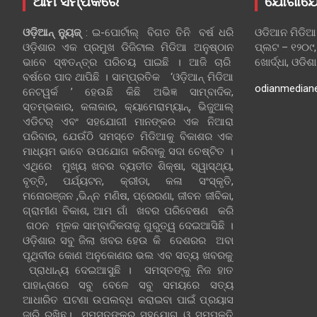
ଆମ ସମ୍ପର୍କରେ
ଯୋଗାଯ
ଓଡ଼ିଆନ୍‍ ନ୍ୟୁଜ୍‍
: ଇ-ପୋର୍ଟାଲ୍ ବିଗତ ତିନି ବର୍ଷ ଧରି
ଓଡିଆନ ମିଡିଆ
ଓଡ଼ିଶାର ଏକ ପ୍ରମୁଖ ଡିଜିଟାଲ ମିଡିଆ ଅନୁଷ୍ଠାନ
ପ୍ଲଟ – ୧୨୦୯,
ଭାବେ ସ୍ଵତନ୍ତ୍ର ପରିଚୟ ପାଇଛି । ଆଜି ଚାରି
ଖୋର୍ଦ୍ଧା, ଓଡିଶ
ବର୍ଷରେ ପାଦ ଥାପିଛି । ସାମ୍ପ୍ରତିକ ‘ଓଡ଼ିଆନ୍‍ ମିଡିଆ
odianmedian
ନେଟୱର୍କ ’ ହେଉଛି କିଛି ଅଭିଜ୍ଞ ସାମ୍ବାଦିକ,
ସ୍ତମ୍ଭକାର, କଳାକାର, କ୍ୟାମେରାମ୍ୟାନ୍, ଭିଜୁଆଲ୍
ଏଡିଟର୍ ଏବଂ ସହଯୋଗୀ ମାନଙ୍କର ଏକ ନିଆରା
ପରିବାର, ଯେଉଁଠି ସମସ୍ତେ ମିଡିଆକୁ ବିକାଶର ଏକ
ମାଧ୍ୟମ ଭାବେ ଉପଯୋଗ କରିବାକୁ ସଦା ଚେଷ୍ଟିତ ।
ଏଥିରେ ମୁଖ୍ୟ ଖବର ବ୍ୟତୀତ ଶିକ୍ଷା, ସ୍ୱାସ୍ଥ୍ୟ,
ବୃତ୍ତି, ପର୍ଯ୍ୟଟନ, କ୍ରୀଡା, କଳା ସଂସ୍କୃତି,
ମନୋରଞ୍ଜନ ,ଭିନ୍ନ ମଣିଷ, ପ୍ରେରଣା, ଜୀବନ ଜୀବିକା,
ଗ୍ରାମୀଣ ବିକାଶ, ଆମ ଗାଁ ଖବର ପରିବେଷଣ କରି
ଗଠନ ମୂଳକ ସାମ୍ବାଦିକତାକୁ ଗୁରୁତ୍ୱ ଦେଇଆସିଛି ।
ଓଡ଼ିଶାର ସବୁ ଜିଲା ଖବର ହେଉ କି ଦେଶରର ଅବା
ପୃଥିବୀର କୋଣ ଅନୁକୋଣର ଭଲ ଏବ ସତ୍ୟ ଖବରକୁ
ପ୍ରାଧାନ୍ୟ ଦେଇଆସୁଛି । ସମସ୍ତଙ୍କୁ ନିଜ ହାତ
ପାହାନ୍ତାରେ ସବୁ ବେଳେ ସବୁ ସମୟରେ ସତ୍ୟ
ଆଧାରିତ ଘଟଣା ଉପଲବ୍ଧ କରାଇବା ପାଇଁ ପ୍ରୟାସ
ଜାରି ରଖିଛୁ। ସମସ୍ତଙ୍କର ସହଯୋଗ ଓ ସମ୍ପୃକ୍ତି