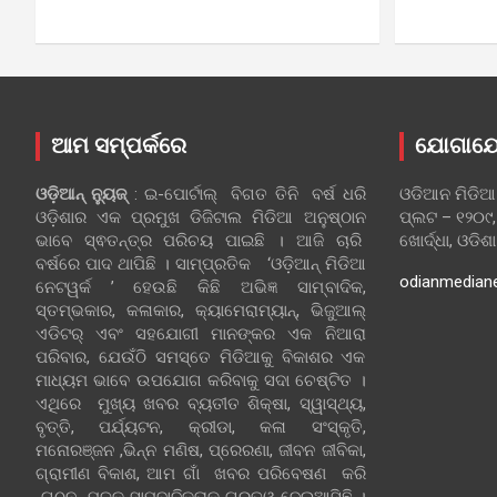
ଆମ ସମ୍ପର୍କରେ
ଯୋଗାଯ
ଓଡ଼ିଆନ୍‍ ନ୍ୟୁଜ୍‍
: ଇ-ପୋର୍ଟାଲ୍ ବିଗତ ତିନି ବର୍ଷ ଧରି
ଓଡିଆନ ମିଡିଆ
ଓଡ଼ିଶାର ଏକ ପ୍ରମୁଖ ଡିଜିଟାଲ ମିଡିଆ ଅନୁଷ୍ଠାନ
ପ୍ଲଟ – ୧୨୦୯,
ଭାବେ ସ୍ଵତନ୍ତ୍ର ପରିଚୟ ପାଇଛି । ଆଜି ଚାରି
ଖୋର୍ଦ୍ଧା, ଓଡିଶ
ବର୍ଷରେ ପାଦ ଥାପିଛି । ସାମ୍ପ୍ରତିକ ‘ଓଡ଼ିଆନ୍‍ ମିଡିଆ
odianmedian
ନେଟୱର୍କ ’ ହେଉଛି କିଛି ଅଭିଜ୍ଞ ସାମ୍ବାଦିକ,
ସ୍ତମ୍ଭକାର, କଳାକାର, କ୍ୟାମେରାମ୍ୟାନ୍, ଭିଜୁଆଲ୍
ଏଡିଟର୍ ଏବଂ ସହଯୋଗୀ ମାନଙ୍କର ଏକ ନିଆରା
ପରିବାର, ଯେଉଁଠି ସମସ୍ତେ ମିଡିଆକୁ ବିକାଶର ଏକ
ମାଧ୍ୟମ ଭାବେ ଉପଯୋଗ କରିବାକୁ ସଦା ଚେଷ୍ଟିତ ।
ଏଥିରେ ମୁଖ୍ୟ ଖବର ବ୍ୟତୀତ ଶିକ୍ଷା, ସ୍ୱାସ୍ଥ୍ୟ,
ବୃତ୍ତି, ପର୍ଯ୍ୟଟନ, କ୍ରୀଡା, କଳା ସଂସ୍କୃତି,
ମନୋରଞ୍ଜନ ,ଭିନ୍ନ ମଣିଷ, ପ୍ରେରଣା, ଜୀବନ ଜୀବିକା,
ଗ୍ରାମୀଣ ବିକାଶ, ଆମ ଗାଁ ଖବର ପରିବେଷଣ କରି
ଗଠନ ମୂଳକ ସାମ୍ବାଦିକତାକୁ ଗୁରୁତ୍ୱ ଦେଇଆସିଛି ।