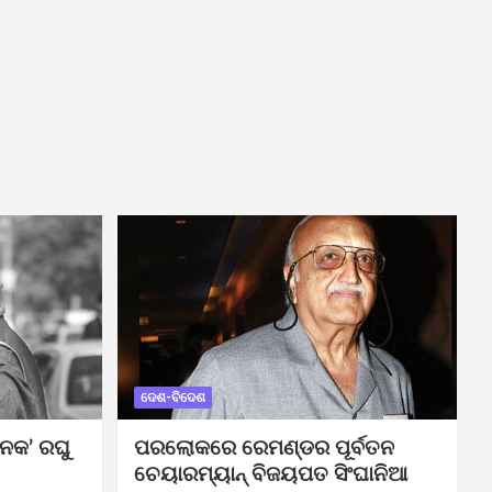
ଦେଶ-ବିଦେଶ
ନକ’ ରଘୁ
ପରଲୋକରେ ରେମଣ୍ଡର ପୂର୍ବତନ
ଚେୟାରମ୍ୟାନ୍ ବିଜୟପତ ସିଂଘାନିଆ