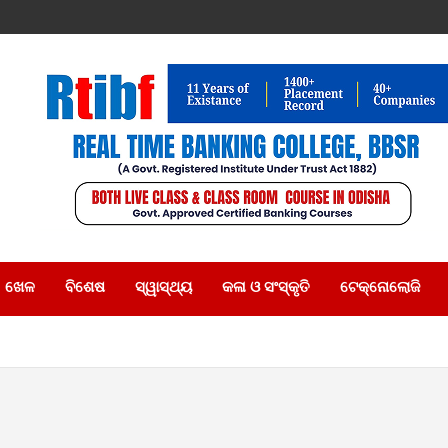
ଖେଳ
ବିଶେଷ
ସ୍ୱାସ୍ଥ୍ୟ
କଳା ଓ ସଂସ୍କୃତି
ଟେକ୍ନୋଲୋଜି