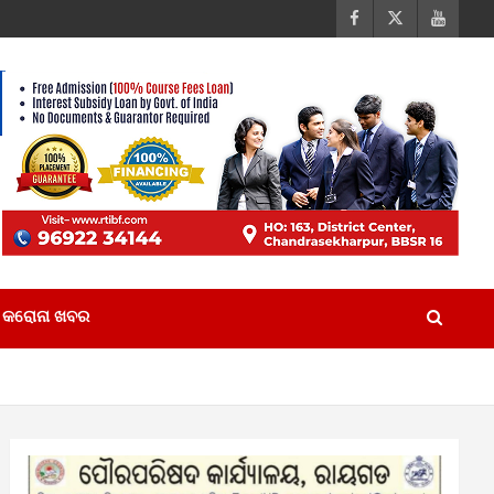
କରୋନା ଖବର