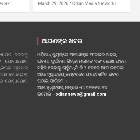
twork1
March 29, 2026
Odian Media Network1
ଆପଣଙ୍କ ଖବର
୍ଞାପନ ଦେବାକୁ
ଓଡ଼ିଆନ୍ ନ୍ୟୁଜ୍‌ରେ ଆପଣଙ୍କ ଅଂଚଳର ଖବର,
ହିତ ଯୋଗାଯୋଗ
ଘଟଣା, ଦୁର୍ଘଟଣା କିମ୍ବା ମତାମତ ଏବଂ ଲେଖା ଫଟୋ
୍ରଚାର ପ୍ରସାର
ସହିତ ଦେବାକୁ ଚାହୁଁଚନ୍ତି କି ? ତେବେ ଆମ ଇମେଲ
 ଆମ ମୋବାଇଲ୍
ଆଉ ହ୍ୱାଟ୍‌ସପ୍ ନମ୍ବରରେ ଫଟୋ ସହିତ ଖବର
ଲରେ ଯୋଗାଯୋଗ
ପଠାଇ ପାରିବେ ।
ଆମ ହ୍ୱାଟ୍‌ସପ୍ ନମ୍ବର -୮୮୯୫୭୬୬୮୨୪
ଇମେଲ –
odiannews@gmail.com