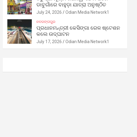
ଡାବୁଗାଁରେ ବାହୁଡ଼ା ଯାତ୍ରା ଅନୁଷ୍ଠିତ
July 24, 2026
Odian Media Network1
ନବରଙ୍ଗପୁର
ପ୍ରଧାନମନ୍ତ୍ରୀ କେସିଙ୍ଗା ରେଳ ଷ୍ଟେଶନ
କଲେ ଉଦ୍‌ଘାଟନ
July 17, 2026
Odian Media Network1