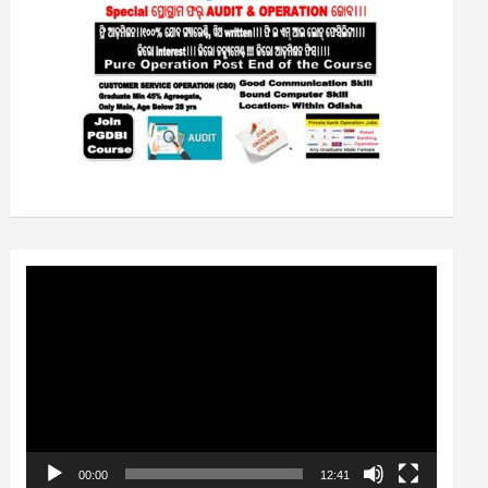
Video
Player
00:00
12:41