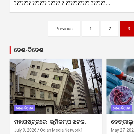
??????? ?????? ????? ? ?????????? ??????…
Posts
Previous
1
2
3
pagination
ଦେଶ-ବିଦେଶ
ଦେଶ-ବିଦେଶ
ଦେଶ-ବିଦେଶ
ମହାରାଷ୍ଟ୍ରରେ ଭୂମିକମ୍ପ ଝଟକା
ବେଙ୍ଗାଲ
July 9, 2026
Odian Media Network1
May 27, 202