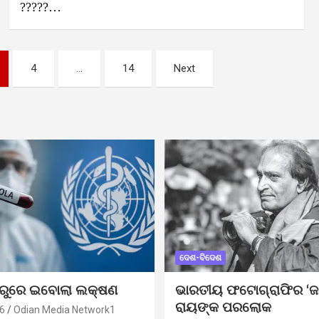
?????…
4
…
14
Next
ଦେଶ-ବିଦେଶ
ୁରୁରେ ଇବୋଲା ଲକ୍ଷଣ
ଭାରତୀୟ ଫଟୋଗ୍ରାଫିର ‘ଜ
ରାୟଙ୍କ ପରଲୋକ
6
Odian Media Network1