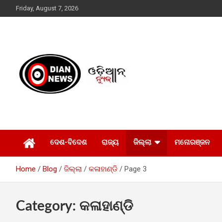
Skip
Friday, August 7, 2026
to
content
ସାରା ଦୁନିଆର ଖବର ଆପଣଙ୍କ ହାତମୁଠାରେ…
ଓଡିଆନ୍ ନ୍ୟୁଜ
ଦେଶ-ବିଦେଶ
ରାଜ୍ୟ
ଜିଲ୍ଲା
ମନୋରଞ୍ଜନ
Home
Blog
ଜିଲ୍ଲା
କଳାହାଣ୍ଡି
Page 3
Category:
କଳାହାଣ୍ଡି