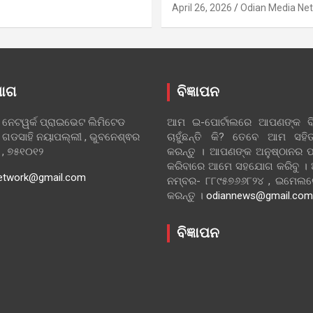
April 26, 2026
Odian Media Ne
ୋଗ
ବିଜ୍ଞାପନ
 ନେଟୱର୍କ ପ୍ରାଇଭେଟ ଲିମିଟେଡ
ଆମ ଇ-ପୋର୍ଟାଲରେ ଆପଣଙ୍କ ବିଜ
 ଗଡସାହି ନୟାପଲ୍ଲୀ , ଭୁବନେଶ୍ଵର
ଚାହୁଁଛନ୍ତି କି? ତେବେ ଆମ ସ
ା , ୭୫୧୦୧୨
କରନ୍ତୁ । ଆପଣଙ୍କ ଅନୁଷ୍ଠାନର ପ
କରିବାରେ ଆମେ ସହଯୋଗ କରିବୁ ।
etwork@gmail.com
ନମ୍ବର- ୮୮୯୫୭୬୬୮୨୪ , ଇମେ
କରନ୍ତୁ ।
odiannews@gmail.com
ବିଜ୍ଞାପନ