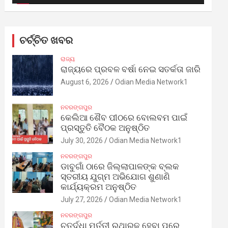
ଚର୍ଚ୍ଚିତ ଖବର
ରାଜ୍ୟ
ରାଜ୍ୟରେ ପ୍ରବଳ ବର୍ଷା ନେଇ ସତର୍କତା ଜାରି
August 6, 2026
Odian Media Network1
ନବରଙ୍ଗପୁର
କେଲିଆ ଶୈବ ପୀଠରେ ବୋଲବମ ପାଇଁ
ପ୍ରସ୍ତୁତି ବୈଠକ ଅନୁଷ୍ଠିତ
July 30, 2026
Odian Media Network1
ନବରଙ୍ଗପୁର
ଡାବୁଗାଁ ଠାରେ ଜିଲ୍ଲାପାଳଙ୍କ ବ୍ଲକ
ସ୍ତରୀୟ ଯୁଗ୍ମ ଅଭିଯୋଗ ଶୁଣାଣି
କାର୍ଯ୍ୟକ୍ରମ ଅନୁଷ୍ଠିତ
July 27, 2026
Odian Media Network1
ନବରଙ୍ଗପୁର
ଚତୁର୍ଦ୍ଧା ମୂର୍ତ୍ତୀ ରଥାରୂଢ଼ ହେବା ପରେ