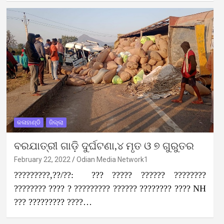
କଳାହାଣ୍ଡି
ଜିଲ୍ଲା
ବରଯାତ୍ରୀ ଗାଡ଼ି ଦୁର୍ଘଟଣା,୪ ମୃତ ଓ ୭ ଗୁରୁତର
February 22, 2022
Odian Media Network1
?????????,??/??: ??? ????? ?????? ????????
???????? ???? ? ????????? ?????? ???????? ???? NH
??? ????????? ????…