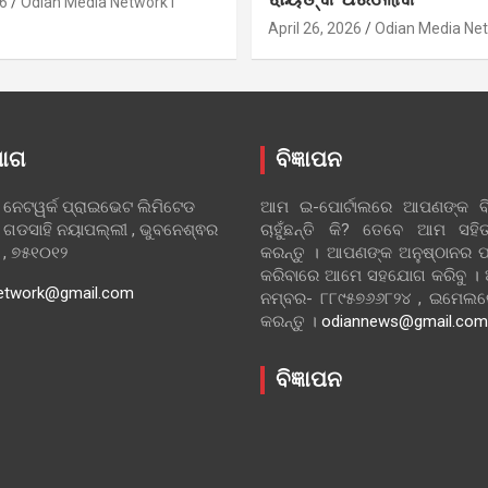
6
Odian Media Network1
April 26, 2026
Odian Media Ne
ୋଗ
ବିଜ୍ଞାପନ
 ନେଟୱର୍କ ପ୍ରାଇଭେଟ ଲିମିଟେଡ
ଆମ ଇ-ପୋର୍ଟାଲରେ ଆପଣଙ୍କ ବିଜ
 ଗଡସାହି ନୟାପଲ୍ଲୀ , ଭୁବନେଶ୍ଵର
ଚାହୁଁଛନ୍ତି କି? ତେବେ ଆମ ସ
ା , ୭୫୧୦୧୨
କରନ୍ତୁ । ଆପଣଙ୍କ ଅନୁଷ୍ଠାନର ପ
କରିବାରେ ଆମେ ସହଯୋଗ କରିବୁ ।
etwork@gmail.com
ନମ୍ବର- ୮୮୯୫୭୬୬୮୨୪ , ଇମେ
କରନ୍ତୁ ।
odiannews@gmail.com
ବିଜ୍ଞାପନ