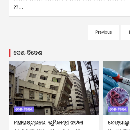
??…
Posts
Previous
pagination
ଦେଶ-ବିଦେଶ
ଦେଶ-ବିଦେଶ
ଦେଶ-ବିଦେଶ
ମହାରାଷ୍ଟ୍ରରେ ଭୂମିକମ୍ପ ଝଟକା
ବେଙ୍ଗାଲ