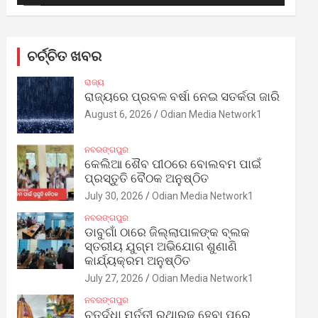
ଚର୍ଚ୍ଚିତ ଖବର
ରାଜ୍ୟ
ରାଜ୍ୟରେ ପ୍ରବଳ ବର୍ଷା ନେଇ ସତର୍କତା ଜାରି
August 6, 2026
Odian Media Network1
ନବରଙ୍ଗପୁର
କେଲିଆ ଶୈବ ପୀଠରେ ବୋଲବମ ପାଇଁ
ପ୍ରସ୍ତୁତି ବୈଠକ ଅନୁଷ୍ଠିତ
July 30, 2026
Odian Media Network1
ନବରଙ୍ଗପୁର
ଡାବୁଗାଁ ଠାରେ ଜିଲ୍ଲାପାଳଙ୍କ ବ୍ଲକ
ସ୍ତରୀୟ ଯୁଗ୍ମ ଅଭିଯୋଗ ଶୁଣାଣି
କାର୍ଯ୍ୟକ୍ରମ ଅନୁଷ୍ଠିତ
July 27, 2026
Odian Media Network1
ନବରଙ୍ଗପୁର
ଚତୁର୍ଦ୍ଧା ମୂର୍ତ୍ତୀ ରଥାରୂଢ଼ ହେବା ପରେ