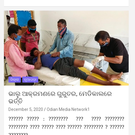
ଜିଲ୍ଲା
ନୂଆପଡ଼ା
ଭାଲୁ ଆକ୍ରମଣରେ ଗୁରୁତର, ମେଡିକାଲରେ
ଭର୍ତ୍ତି
December 5, 2020
Odian Media Network1
?????? ????? : ???????? ??? ???? ????????
???????? ???? ????? ???? ?????? ???????? ? ??????