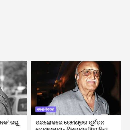
ଦେଶ-ବିଦେଶ
ନକ’ ରଘୁ
ପରଲୋକରେ ରେମଣ୍ଡର ପୂର୍ବତନ
ଚେୟାରମ୍ୟାନ୍ ବିଜୟପତ ସିଂଘାନିଆ