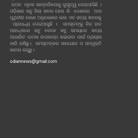
ଗଠନ ମୂଳକ ସାମ୍ବାଦିକତାକୁ ଗୁରୁତ୍ୱ ଦେଇଆସିଛି ।
ଓଡ଼ିଶାର ସବୁ ଜିଲା ଖବର ହେଉ କି ଦେଶରର ଅବା
ପୃଥିବୀର କୋଣ ଅନୁକୋଣର ଭଲ ଏବ ସତ୍ୟ ଖବରକୁ
ପ୍ରାଧାନ୍ୟ ଦେଇଆସୁଛି । ସମସ୍ତଙ୍କୁ ନିଜ ହାତ
ପାହାନ୍ତାରେ ସବୁ ବେଳେ ସବୁ ସମୟରେ ସତ୍ୟ
ଆଧାରିତ ଘଟଣା ଉପଲବ୍ଧ କରାଇବା ପାଇଁ ପ୍ରୟାସ
ଜାରି ରଖିଛୁ। ସମସ୍ତଙ୍କର ସହଯୋଗ ଓ ସମ୍ପୃକ୍ତି
କାମନା କରୁଛୁ।
odiannews@gmail.com