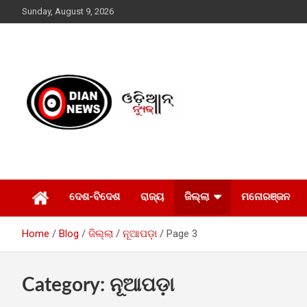
Skip
Sunday, August 9, 2026
to
content
ସାରା ଦୁନିଆର ଖବର ଆପଣଙ୍କ ହାତମୁଠାରେ…
ଓଡିଆନ୍ ନ୍ୟୁଜ
ଦେଶ-ବିଦେଶ
ରାଜ୍ୟ
ଜିଲ୍ଲା
ମନୋରଞ୍ଜନ
Home
Blog
ଜିଲ୍ଲା
ନୂଆପଡ଼ା
Page 3
Category:
ନୂଆପଡ଼ା