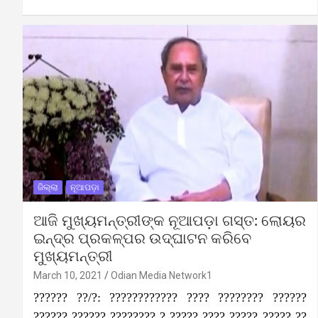
ଜିଲ୍ଲା
ନୂଆପଡ଼ା
ଆଜି ମୁଖ୍ୟମନ୍ତ୍ରୀଙ୍କ ନୂଆପଡ଼ା ଗସ୍ତ: ଲୋୟର
ଇନ୍ଦ୍ର ପ୍ରକଳ୍ପର ଉଦ୍‌ଘାଟନ କରିବେ
ମୁଖ୍ୟମନ୍ତ୍ରୀ
March 10, 2021
Odian Media Network1
?????? ??/?: ???????????? ???? ???????? ??????
?????? ?????? ???????? ? ????? ???? ????? ????? ??