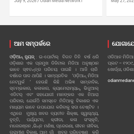
July 9, 2026
Odian Media Network1
May 27, 202
ଆମ ସମ୍ପର୍କରେ
ଯୋଗାଯ
ଓଡ଼ିଆନ୍‍ ନ୍ୟୁଜ୍‍
: ଇ-ପୋର୍ଟାଲ୍ ବିଗତ ତିନି ବର୍ଷ ଧରି
ଓଡିଆନ ମିଡିଆ
ଓଡ଼ିଶାର ଏକ ପ୍ରମୁଖ ଡିଜିଟାଲ ମିଡିଆ ଅନୁଷ୍ଠାନ
ପ୍ଲଟ – ୧୨୦୯,
ଭାବେ ସ୍ଵତନ୍ତ୍ର ପରିଚୟ ପାଇଛି । ଆଜି ଚାରି
ଖୋର୍ଦ୍ଧା, ଓଡିଶ
ବର୍ଷରେ ପାଦ ଥାପିଛି । ସାମ୍ପ୍ରତିକ ‘ଓଡ଼ିଆନ୍‍ ମିଡିଆ
odianmedian
ନେଟୱର୍କ ’ ହେଉଛି କିଛି ଅଭିଜ୍ଞ ସାମ୍ବାଦିକ,
ସ୍ତମ୍ଭକାର, କଳାକାର, କ୍ୟାମେରାମ୍ୟାନ୍, ଭିଜୁଆଲ୍
ଏଡିଟର୍ ଏବଂ ସହଯୋଗୀ ମାନଙ୍କର ଏକ ନିଆରା
ପରିବାର, ଯେଉଁଠି ସମସ୍ତେ ମିଡିଆକୁ ବିକାଶର ଏକ
ମାଧ୍ୟମ ଭାବେ ଉପଯୋଗ କରିବାକୁ ସଦା ଚେଷ୍ଟିତ ।
ଏଥିରେ ମୁଖ୍ୟ ଖବର ବ୍ୟତୀତ ଶିକ୍ଷା, ସ୍ୱାସ୍ଥ୍ୟ,
ବୃତ୍ତି, ପର୍ଯ୍ୟଟନ, କ୍ରୀଡା, କଳା ସଂସ୍କୃତି,
ମନୋରଞ୍ଜନ ,ଭିନ୍ନ ମଣିଷ, ପ୍ରେରଣା, ଜୀବନ ଜୀବିକା,
ଗ୍ରାମୀଣ ବିକାଶ, ଆମ ଗାଁ ଖବର ପରିବେଷଣ କରି