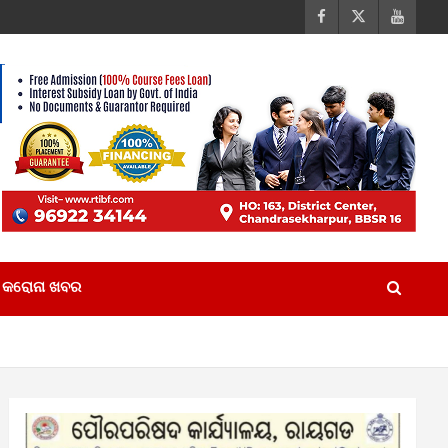
କରୋନା ଖବର