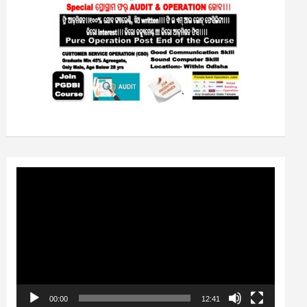
Video
Player
00:00
12:41