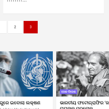
????????…
1
2
3
ଦେଶ-ବିଦେଶ
ୁରୁରେ ଇବୋଲା ଲକ୍ଷଣ
ଭାରତୀୟ ଫଟୋଗ୍ରାଫିର ‘ଜ
ରାୟଙ୍କ ପରଲୋକ