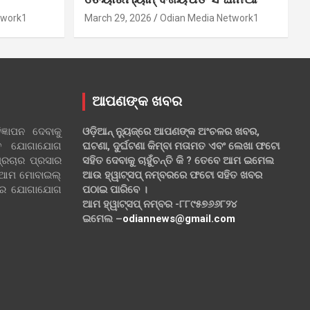
twork1
March 29, 2026
Odian Media Network1
ଆପଣଙ୍କ ଖବର
୍ଞାପନ ଦେବାକୁ
ଓଡ଼ିଆନ୍ ନ୍ୟୁଜ୍‌ରେ ଆପଣଙ୍କ ଅଂଚଳର ଖବର,
ହିତ ଯୋଗାଯୋଗ
ଘଟଣା, ଦୁର୍ଘଟଣା କିମ୍ବା ମତାମତ ଏବଂ ଲେଖା ଫଟୋ
୍ରଚାର ପ୍ରସାର
ସହିତ ଦେବାକୁ ଚାହୁଁଚନ୍ତି କି ? ତେବେ ଆମ ଇମେଲ
 ଆମ ମୋବାଇଲ୍
ଆଉ ହ୍ୱାଟ୍‌ସପ୍ ନମ୍ବରରେ ଫଟୋ ସହିତ ଖବର
ଲରେ ଯୋଗାଯୋଗ
ପଠାଇ ପାରିବେ ।
ଆମ ହ୍ୱାଟ୍‌ସପ୍ ନମ୍ବର -୮୮୯୫୭୬୬୮୨୪
ଇମେଲ –
odiannews@gmail.com