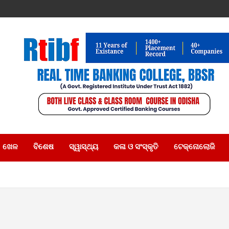
ଖେଳ
ବିଶେଷ
ସ୍ୱାସ୍ଥ୍ୟ
କଳା ଓ ସଂସ୍କୃତି
ଟେକ୍ନୋଲୋଜି