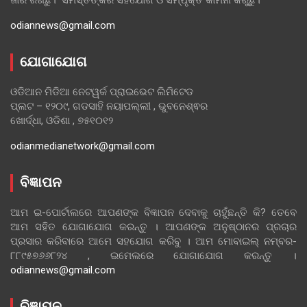
ଜାରି ରଖିଛୁ। ସମସ୍ତଙ୍କର ସହଯୋଗ ଓ ସମ୍ପୃକ୍ତି କାମନା କରୁଛୁ।
odiannews@gmail.com
ଯୋଗାଯୋଗ
ଓଡିଆନ ମିଡିଆ ନେଟୱର୍କ ପ୍ରାଇଭେଟ ଲିମିଟେଡ
ପ୍ଲଟ – ୧୨୦୯, ଗଡସାହି ନୟାପଲ୍ଲୀ , ଭୁବନେଶ୍ଵର
ଖୋର୍ଦ୍ଧା, ଓଡିଶା , ୭୫୧୦୧୨
odianmedianetwork@gmail.com
ବିଜ୍ଞାପନ
ଆମ ଇ-ପୋର୍ଟାଲରେ ଆପଣଙ୍କ ବିଜ୍ଞାପନ ଦେବାକୁ ଚାହୁଁଛନ୍ତି କି? ତେବେ
ଆମ ସହିତ ଯୋଗାଯୋଗ କରନ୍ତୁ । ଆପଣଙ୍କ ଅନୁଷ୍ଠାନର ପ୍ରଚାର
ପ୍ରସାର କରିବାରେ ଆମେ ସହଯୋଗ କରିବୁ । ଆମ ମୋବାଇଲ୍ ନମ୍ବର-
୮୮୯୫୭୬୬୮୨୪ , ଇମେଲରେ ଯୋଗାଯୋଗ କରନ୍ତୁ ।
odiannews@gmail.com