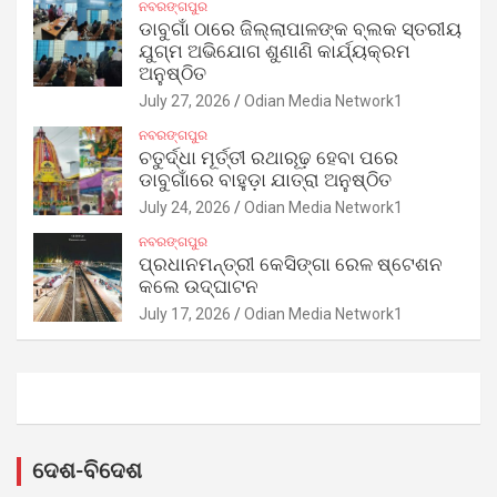
ନବରଙ୍ଗପୁର
ଡାବୁଗାଁ ଠାରେ ଜିଲ୍ଲାପାଳଙ୍କ ବ୍ଲକ ସ୍ତରୀୟ
ଯୁଗ୍ମ ଅଭିଯୋଗ ଶୁଣାଣି କାର୍ଯ୍ୟକ୍ରମ
ଅନୁଷ୍ଠିତ
July 27, 2026
Odian Media Network1
ନବରଙ୍ଗପୁର
ଚତୁର୍ଦ୍ଧା ମୂର୍ତ୍ତୀ ରଥାରୂଢ଼ ହେବା ପରେ
ଡାବୁଗାଁରେ ବାହୁଡ଼ା ଯାତ୍ରା ଅନୁଷ୍ଠିତ
July 24, 2026
Odian Media Network1
ନବରଙ୍ଗପୁର
ପ୍ରଧାନମନ୍ତ୍ରୀ କେସିଙ୍ଗା ରେଳ ଷ୍ଟେଶନ
କଲେ ଉଦ୍‌ଘାଟନ
July 17, 2026
Odian Media Network1
ଦେଶ-ବିଦେଶ