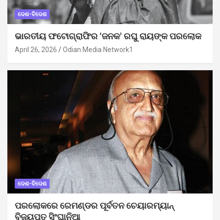
ଦେଶ-ବିଦେଶ
ଭାରତୀୟ ଫଟୋଗ୍ରାଫିର ‘ଜନକ’ ରଘୁ ରାୟଙ୍କ ପରଲୋକ
April 26, 2026
Odian Media Network1
ଦେଶ-ବିଦେଶ
ପରଲୋକରେ ରେମଣ୍ଡର ପୂର୍ବତନ ଚେୟାରମ୍ୟାନ୍
ବିଜୟପତ ସିଂଘାନିଆ