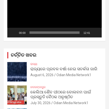
00:00
12:41
ଚର୍ଚ୍ଚିତ ଖବର
ରାଜ୍ୟ
ରାଜ୍ୟରେ ପ୍ରବଳ ବର୍ଷା ନେଇ ସତର୍କତା ଜାରି
August 6, 2026
Odian Media Network1
ନବରଙ୍ଗପୁର
କେଲିଆ ଶୈବ ପୀଠରେ ବୋଲବମ ପାଇଁ
ପ୍ରସ୍ତୁତି ବୈଠକ ଅନୁଷ୍ଠିତ
July 30, 2026
Odian Media Network1