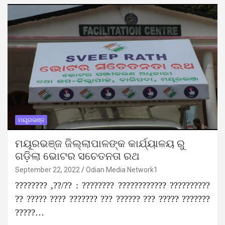
ମୟୂରଭଞ୍ଜ
ମୟୂରଭଞ୍ଜ ଜିଲ୍ଲାପାଳଙ୍କ କାର୍ଯ୍ୟାଳୟ ରୁ
ଗଡ଼ିଲା ଭୋଟର ସଚେତନତା ରଥ
September 22, 2022
Odian Media Network1
???????? ,??/?? : ???????? ???????????? ??????????
?? ????? ???? ??????? ??? ?????? ??? ????? ???????
?????…