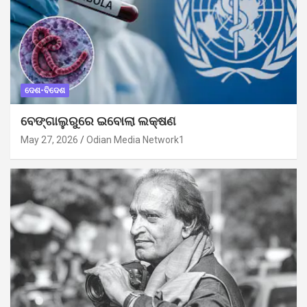
ଦେଶ-ବିଦେଶ
ବେଙ୍ଗାଲୁରୁରେ ଇବୋଲା ଲକ୍ଷଣ
May 27, 2026
Odian Media Network1