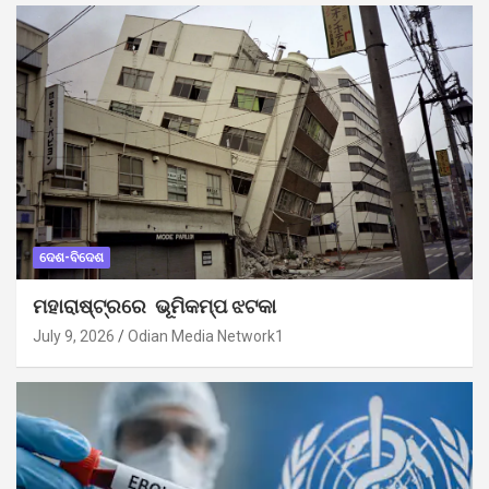
ଦେଶ-ବିଦେଶ
ମହାରାଷ୍ଟ୍ରରେ ଭୂମିକମ୍ପ ଝଟକା
July 9, 2026
Odian Media Network1