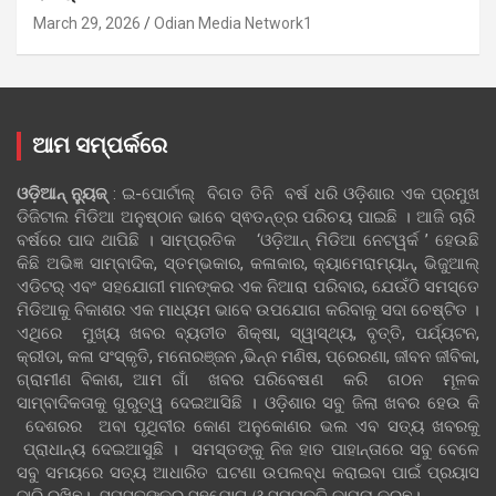
March 29, 2026
Odian Media Network1
ଆମ ସମ୍ପର୍କରେ
ଓଡ଼ିଆନ୍‍ ନ୍ୟୁଜ୍‍
: ଇ-ପୋର୍ଟାଲ୍ ବିଗତ ତିନି ବର୍ଷ ଧରି ଓଡ଼ିଶାର ଏକ ପ୍ରମୁଖ
ଡିଜିଟାଲ ମିଡିଆ ଅନୁଷ୍ଠାନ ଭାବେ ସ୍ଵତନ୍ତ୍ର ପରିଚୟ ପାଇଛି । ଆଜି ଚାରି
ବର୍ଷରେ ପାଦ ଥାପିଛି । ସାମ୍ପ୍ରତିକ ‘ଓଡ଼ିଆନ୍‍ ମିଡିଆ ନେଟୱର୍କ ’ ହେଉଛି
କିଛି ଅଭିଜ୍ଞ ସାମ୍ବାଦିକ, ସ୍ତମ୍ଭକାର, କଳାକାର, କ୍ୟାମେରାମ୍ୟାନ୍, ଭିଜୁଆଲ୍
ଏଡିଟର୍ ଏବଂ ସହଯୋଗୀ ମାନଙ୍କର ଏକ ନିଆରା ପରିବାର, ଯେଉଁଠି ସମସ୍ତେ
ମିଡିଆକୁ ବିକାଶର ଏକ ମାଧ୍ୟମ ଭାବେ ଉପଯୋଗ କରିବାକୁ ସଦା ଚେଷ୍ଟିତ ।
ଏଥିରେ ମୁଖ୍ୟ ଖବର ବ୍ୟତୀତ ଶିକ୍ଷା, ସ୍ୱାସ୍ଥ୍ୟ, ବୃତ୍ତି, ପର୍ଯ୍ୟଟନ,
କ୍ରୀଡା, କଳା ସଂସ୍କୃତି, ମନୋରଞ୍ଜନ ,ଭିନ୍ନ ମଣିଷ, ପ୍ରେରଣା, ଜୀବନ ଜୀବିକା,
ଗ୍ରାମୀଣ ବିକାଶ, ଆମ ଗାଁ ଖବର ପରିବେଷଣ କରି ଗଠନ ମୂଳକ
ସାମ୍ବାଦିକତାକୁ ଗୁରୁତ୍ୱ ଦେଇଆସିଛି । ଓଡ଼ିଶାର ସବୁ ଜିଲା ଖବର ହେଉ କି
ଦେଶରର ଅବା ପୃଥିବୀର କୋଣ ଅନୁକୋଣର ଭଲ ଏବ ସତ୍ୟ ଖବରକୁ
ପ୍ରାଧାନ୍ୟ ଦେଇଆସୁଛି । ସମସ୍ତଙ୍କୁ ନିଜ ହାତ ପାହାନ୍ତାରେ ସବୁ ବେଳେ
ସବୁ ସମୟରେ ସତ୍ୟ ଆଧାରିତ ଘଟଣା ଉପଲବ୍ଧ କରାଇବା ପାଇଁ ପ୍ରୟାସ