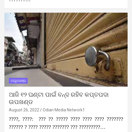
ମୟୂରଭଞ୍ଜ
ଆଜି ୧୨ ଘଣ୍ଟା ପାଇଁ ବନ୍ଦ ରହିବ କପ୍ତପଦା
ଉପଖଣ୍ଡ
August 26, 2022
Odian Media Network1
????, ????: ??? ?? ????? ???? ???? ???? ???????
?????? ? ???? ????? ??????? ??? ?????????…