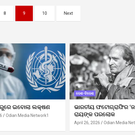
8
9
10
Next
ଦେଶ-ବିଦେଶ
ୁରୁରେ ଇବୋଲା ଲକ୍ଷଣ
ଭାରତୀୟ ଫଟୋଗ୍ରାଫିର ‘ଜ
ରାୟଙ୍କ ପରଲୋକ
6
Odian Media Network1
April 26, 2026
Odian Media Ne