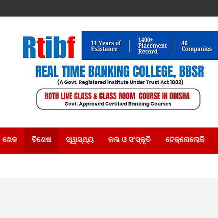
ଖେଳ
ବିଶେଷ
ସ୍ୱାସ୍ଥ୍ୟ
କଳା ଓ ସଂସ୍କୃତି
ଟେକ୍ନୋଲୋଜି