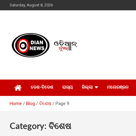
Skip
Saturday, August 8, 2026
to
content
ସାରା ଦୁନିଆର ଖବର ଆପଣଙ୍କ ହାତମୁଠାରେ…
ଓଡିଆନ୍ ନ୍ୟୁଜ
ଦେଶ-ବିଦେଶ
ରାଜ୍ୟ
ଜିଲ୍ଲା
ମନୋରଞ୍ଜନ
Home
Blog
ବିଶେଷ
Page 9
Category:
ବିଶେଷ