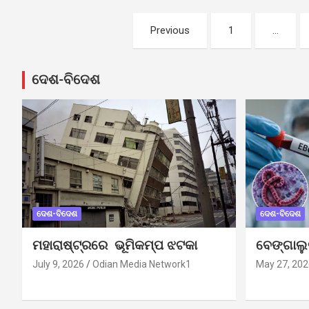
Posts
Previous
1
…
pagination
ଦେଶ-ବିଦେଶ
ଦେଶ-ବିଦେଶ
ଦେଶ-ବିଦେଶ
ମହାରାଷ୍ଟ୍ରରେ ଭୂମିକମ୍ପ ଝଟକା
ବେଙ୍ଗାଲ
July 9, 2026
Odian Media Network1
May 27, 202