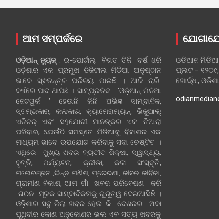
ଆମ ସମ୍ପର୍କରେ
ଯୋଗାଯ
ଓଡ଼ିଆନ୍‍ ନ୍ୟୁଜ୍‍
: ଇ-ପୋର୍ଟାଲ୍ ବିଗତ ତିନି ବର୍ଷ ଧରି
ଓଡିଆନ ମିଡିଆ
ଓଡ଼ିଶାର ଏକ ପ୍ରମୁଖ ଡିଜିଟାଲ ମିଡିଆ ଅନୁଷ୍ଠାନ
ପ୍ଲଟ – ୧୨୦୯,
ଭାବେ ସ୍ଵତନ୍ତ୍ର ପରିଚୟ ପାଇଛି । ଆଜି ଚାରି
ଖୋର୍ଦ୍ଧା, ଓଡିଶ
ବର୍ଷରେ ପାଦ ଥାପିଛି । ସାମ୍ପ୍ରତିକ ‘ଓଡ଼ିଆନ୍‍ ମିଡିଆ
odianmedian
ନେଟୱର୍କ ’ ହେଉଛି କିଛି ଅଭିଜ୍ଞ ସାମ୍ବାଦିକ,
ସ୍ତମ୍ଭକାର, କଳାକାର, କ୍ୟାମେରାମ୍ୟାନ୍, ଭିଜୁଆଲ୍
ଏଡିଟର୍ ଏବଂ ସହଯୋଗୀ ମାନଙ୍କର ଏକ ନିଆରା
ପରିବାର, ଯେଉଁଠି ସମସ୍ତେ ମିଡିଆକୁ ବିକାଶର ଏକ
ମାଧ୍ୟମ ଭାବେ ଉପଯୋଗ କରିବାକୁ ସଦା ଚେଷ୍ଟିତ ।
ଏଥିରେ ମୁଖ୍ୟ ଖବର ବ୍ୟତୀତ ଶିକ୍ଷା, ସ୍ୱାସ୍ଥ୍ୟ,
ବୃତ୍ତି, ପର୍ଯ୍ୟଟନ, କ୍ରୀଡା, କଳା ସଂସ୍କୃତି,
ମନୋରଞ୍ଜନ ,ଭିନ୍ନ ମଣିଷ, ପ୍ରେରଣା, ଜୀବନ ଜୀବିକା,
ଗ୍ରାମୀଣ ବିକାଶ, ଆମ ଗାଁ ଖବର ପରିବେଷଣ କରି
ଗଠନ ମୂଳକ ସାମ୍ବାଦିକତାକୁ ଗୁରୁତ୍ୱ ଦେଇଆସିଛି ।
ଓଡ଼ିଶାର ସବୁ ଜିଲା ଖବର ହେଉ କି ଦେଶରର ଅବା
ପୃଥିବୀର କୋଣ ଅନୁକୋଣର ଭଲ ଏବ ସତ୍ୟ ଖବରକୁ