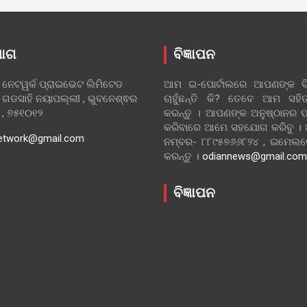
ୋଗ
ବିଜ୍ଞାପନ
 ନେଟୱର୍କ ପ୍ରାଇଭେଟ ଲିମିଟେଡ
ଆମ ଇ-ପୋର୍ଟାଲରେ ଆପଣଙ୍କ ବିଜ
 ଗଡସାହି ନୟାପଲ୍ଲୀ , ଭୁବନେଶ୍ଵର
ଚାହୁଁଛନ୍ତି କି? ତେବେ ଆମ ସ
ା , ୭୫୧୦୧୨
କରନ୍ତୁ । ଆପଣଙ୍କ ଅନୁଷ୍ଠାନର ପ
କରିବାରେ ଆମେ ସହଯୋଗ କରିବୁ ।
etwork@gmail.com
ନମ୍ବର- ୮୮୯୫୭୬୬୮୨୪ , ଇମେ
କରନ୍ତୁ ।
odiannews@gmail.com
ବିଜ୍ଞାପନ