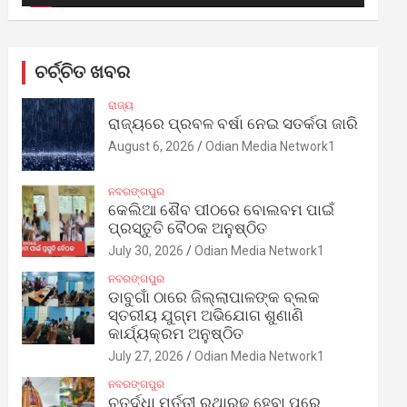
ଚର୍ଚ୍ଚିତ ଖବର
ରାଜ୍ୟ
ରାଜ୍ୟରେ ପ୍ରବଳ ବର୍ଷା ନେଇ ସତର୍କତା ଜାରି
August 6, 2026
Odian Media Network1
ନବରଙ୍ଗପୁର
କେଲିଆ ଶୈବ ପୀଠରେ ବୋଲବମ ପାଇଁ
ପ୍ରସ୍ତୁତି ବୈଠକ ଅନୁଷ୍ଠିତ
July 30, 2026
Odian Media Network1
ନବରଙ୍ଗପୁର
ଡାବୁଗାଁ ଠାରେ ଜିଲ୍ଲାପାଳଙ୍କ ବ୍ଲକ
ସ୍ତରୀୟ ଯୁଗ୍ମ ଅଭିଯୋଗ ଶୁଣାଣି
କାର୍ଯ୍ୟକ୍ରମ ଅନୁଷ୍ଠିତ
July 27, 2026
Odian Media Network1
ନବରଙ୍ଗପୁର
ଚତୁର୍ଦ୍ଧା ମୂର୍ତ୍ତୀ ରଥାରୂଢ଼ ହେବା ପରେ