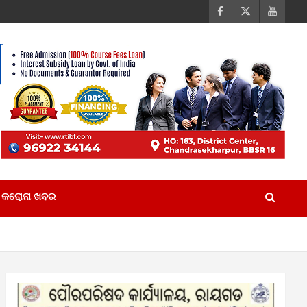
କରୋନା ଖବର