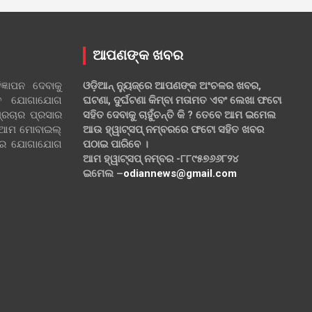
ଆପଣଙ୍କ ଖବର
୍ଞାପନ ଦେବାକୁ
ଓଡ଼ିଆନ୍ ନ୍ୟୁଜ୍‌ରେ ଆପଣଙ୍କ ଅଂଚଳର ଖବର,
ହିତ ଯୋଗାଯୋଗ
ଘଟଣା, ଦୁର୍ଘଟଣା କିମ୍ବା ମତାମତ ଏବଂ ଲେଖା ଫଟୋ
୍ରଚାର ପ୍ରସାର
ସହିତ ଦେବାକୁ ଚାହୁଁଚନ୍ତି କି ? ତେବେ ଆମ ଇମେଲ
 ଆମ ମୋବାଇଲ୍
ଆଉ ହ୍ୱାଟ୍‌ସପ୍ ନମ୍ବରରେ ଫଟୋ ସହିତ ଖବର
ଲରେ ଯୋଗାଯୋଗ
ପଠାଇ ପାରିବେ ।
ଆମ ହ୍ୱାଟ୍‌ସପ୍ ନମ୍ବର -୮୮୯୫୭୬୬୮୨୪
ଇମେଲ –
odiannews@gmail.com