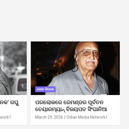
ଦେଶ-ବିଦେଶ
ନକ’ ରଘୁ
ପରଲୋକରେ ରେମଣ୍ଡର ପୂର୍ବତନ
ଚେୟାରମ୍ୟାନ୍ ବିଜୟପତ ସିଂଘାନିଆ
twork1
March 29, 2026
Odian Media Network1