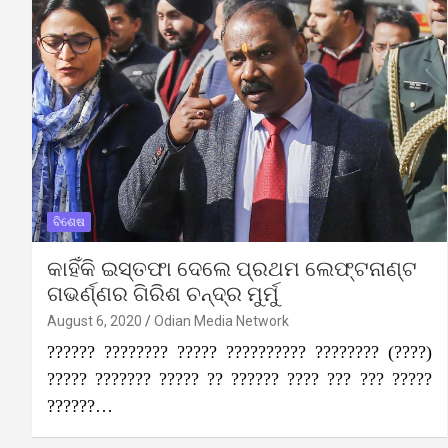
ବିଶେଷ
କାହିଁକି ଇସ୍ତଫା ଦେଲେ ପ୍ରଥମ ଲେଫ୍ଟନାଣ୍ଟ
ଗଭର୍ଣ୍ଣର ଗିରିଶ ଚନ୍ଦ୍ର ମୁର୍ମୁ
August 6, 2020
Odian Media Network
?????? ???????? ????? ?????????? ???????? (????)
????? ??????? ????? ?? ?????? ???? ??? ??? ?????
??????…