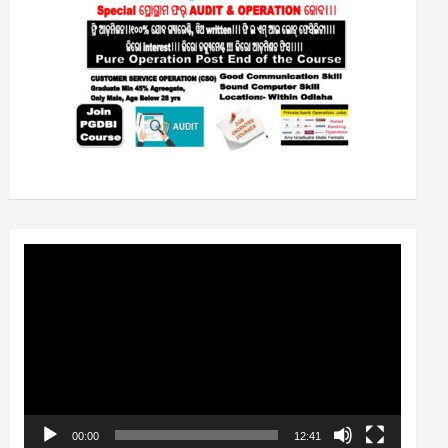
Video
Player
00:00
12:41