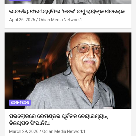
ଭାରତୀୟ ଫଟୋଗ୍ରାଫିର ‘ଜନକ’ ରଘୁ ରାୟଙ୍କ ପରଲୋକ
April 26, 2026
Odian Media Network1
ଦେଶ-ବିଦେଶ
ପରଲୋକରେ ରେମଣ୍ଡର ପୂର୍ବତନ ଚେୟାରମ୍ୟାନ୍
ବିଜୟପତ ସିଂଘାନିଆ
March 29, 2026
Odian Media Network1