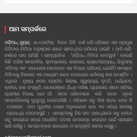
ଆମ ସମ୍ପର୍କରେ
ଓଡ଼ିଆନ୍‍ ନ୍ୟୁଜ୍‍
: ଇ-ପୋର୍ଟାଲ୍ ବିଗତ ତିନି ବର୍ଷ ଧରି ଓଡ଼ିଶାର ଏକ ପ୍ରମୁଖ
ଡିଜିଟାଲ ମିଡିଆ ଅନୁଷ୍ଠାନ ଭାବେ ସ୍ଵତନ୍ତ୍ର ପରିଚୟ ପାଇଛି । ଆଜି ଚାରି
ବର୍ଷରେ ପାଦ ଥାପିଛି । ସାମ୍ପ୍ରତିକ ‘ଓଡ଼ିଆନ୍‍ ମିଡିଆ ନେଟୱର୍କ ’ ହେଉଛି
କିଛି ଅଭିଜ୍ଞ ସାମ୍ବାଦିକ, ସ୍ତମ୍ଭକାର, କଳାକାର, କ୍ୟାମେରାମ୍ୟାନ୍, ଭିଜୁଆଲ୍
ଏଡିଟର୍ ଏବଂ ସହଯୋଗୀ ମାନଙ୍କର ଏକ ନିଆରା ପରିବାର, ଯେଉଁଠି ସମସ୍ତେ
ମିଡିଆକୁ ବିକାଶର ଏକ ମାଧ୍ୟମ ଭାବେ ଉପଯୋଗ କରିବାକୁ ସଦା ଚେଷ୍ଟିତ ।
ଏଥିରେ ମୁଖ୍ୟ ଖବର ବ୍ୟତୀତ ଶିକ୍ଷା, ସ୍ୱାସ୍ଥ୍ୟ, ବୃତ୍ତି, ପର୍ଯ୍ୟଟନ,
କ୍ରୀଡା, କଳା ସଂସ୍କୃତି, ମନୋରଞ୍ଜନ ,ଭିନ୍ନ ମଣିଷ, ପ୍ରେରଣା, ଜୀବନ ଜୀବିକା,
ଗ୍ରାମୀଣ ବିକାଶ, ଆମ ଗାଁ ଖବର ପରିବେଷଣ କରି ଗଠନ ମୂଳକ
ସାମ୍ବାଦିକତାକୁ ଗୁରୁତ୍ୱ ଦେଇଆସିଛି । ଓଡ଼ିଶାର ସବୁ ଜିଲା ଖବର ହେଉ କି
ଦେଶରର ଅବା ପୃଥିବୀର କୋଣ ଅନୁକୋଣର ଭଲ ଏବ ସତ୍ୟ ଖବରକୁ
ପ୍ରାଧାନ୍ୟ ଦେଇଆସୁଛି । ସମସ୍ତଙ୍କୁ ନିଜ ହାତ ପାହାନ୍ତାରେ ସବୁ ବେଳେ
ସବୁ ସମୟରେ ସତ୍ୟ ଆଧାରିତ ଘଟଣା ଉପଲବ୍ଧ କରାଇବା ପାଇଁ ପ୍ରୟାସ
ଜାରି ରଖିଛୁ। ସମସ୍ତଙ୍କର ସହଯୋଗ ଓ ସମ୍ପୃକ୍ତି କାମନା କରୁଛୁ।