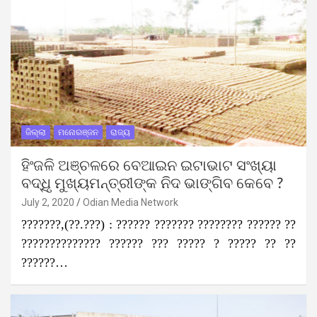
ଜିଲ୍ଲା
ମନୋରଞ୍ଜନ
ରାଜ୍ୟ
ହିଂଜଳି ଅଞ୍ଚଳରେ ବେଆଇନ ଇଟାଭାଟ ସଂଖ୍ୟା
ବଦ୍ଧୃି ମୁଖ୍ୟମନ୍ତ୍ରୀଙ୍କ ନିଦ ଭାଙ୍ଗିବ କେବେ ?
July 2, 2020
Odian Media Network
???????,(??.???) : ?????? ??????? ???????? ?????? ??
?????????????? ?????? ??? ????? ? ????? ?? ??
??????…