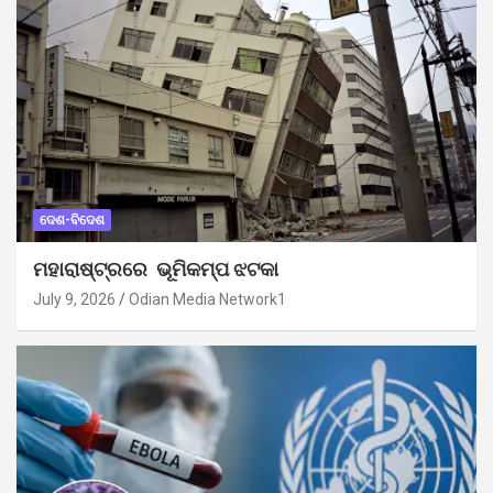
ଦେଶ-ବିଦେଶ
ମହାରାଷ୍ଟ୍ରରେ ଭୂମିକମ୍ପ ଝଟକା
July 9, 2026
Odian Media Network1