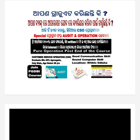
Video
Player