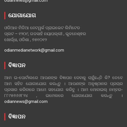
odiannews@gmail.com
ଯୋଗାଯୋଗ
ଓଡିଆନ ମିଡିଆ ନେଟୱର୍କ ପ୍ରାଇଭେଟ ଲିମିଟେଡ
ପ୍ଲଟ – ୧୨୦୯, ଗଡସାହି ନୟାପଲ୍ଲୀ , ଭୁବନେଶ୍ଵର
ଖୋର୍ଦ୍ଧା, ଓଡିଶା , ୭୫୧୦୧୨
odianmedianetwork@gmail.com
ବିଜ୍ଞାପନ
ଆମ ଇ-ପୋର୍ଟାଲରେ ଆପଣଙ୍କ ବିଜ୍ଞାପନ ଦେବାକୁ ଚାହୁଁଛନ୍ତି କି? ତେବେ
ଆମ ସହିତ ଯୋଗାଯୋଗ କରନ୍ତୁ । ଆପଣଙ୍କ ଅନୁଷ୍ଠାନର ପ୍ରଚାର
ପ୍ରସାର କରିବାରେ ଆମେ ସହଯୋଗ କରିବୁ । ଆମ ମୋବାଇଲ୍ ନମ୍ବର-
୮୮୯୫୭୬୬୮୨୪ , ଇମେଲରେ ଯୋଗାଯୋଗ କରନ୍ତୁ ।
odiannews@gmail.com
ବିଜ୍ଞାପନ