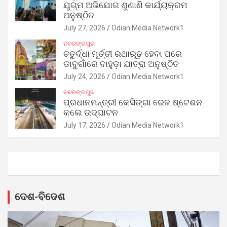
ଯୁଗ୍ମ ଅଭିଯୋଗ ଶୁଣାଣି କାର୍ଯ୍ୟକ୍ରମ
ଅନୁଷ୍ଠିତ
July 27, 2026
Odian Media Network1
ନବରଙ୍ଗପୁର
ଚତୁର୍ଦ୍ଧା ମୂର୍ତ୍ତୀ ରଥାରୂଢ଼ ହେବା ପରେ
ଡାବୁଗାଁରେ ବାହୁଡ଼ା ଯାତ୍ରା ଅନୁଷ୍ଠିତ
July 24, 2026
Odian Media Network1
ନବରଙ୍ଗପୁର
ପ୍ରଧାନମନ୍ତ୍ରୀ କେସିଙ୍ଗା ରେଳ ଷ୍ଟେଶନ
କଲେ ଉଦ୍‌ଘାଟନ
July 17, 2026
Odian Media Network1
ଦେଶ-ବିଦେଶ