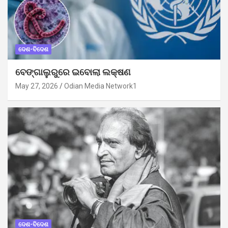
ଦେଶ-ବିଦେଶ
ବେଙ୍ଗାଲୁରୁରେ ଇବୋଲା ଲକ୍ଷଣ
May 27, 2026
Odian Media Network1
ଦେଶ-ବିଦେଶ