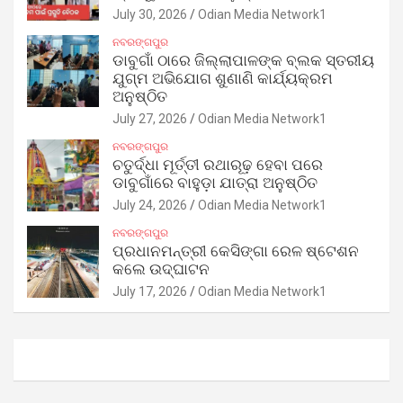
July 30, 2026
Odian Media Network1
ନବରଙ୍ଗପୁର
ଡାବୁଗାଁ ଠାରେ ଜିଲ୍ଲାପାଳଙ୍କ ବ୍ଲକ ସ୍ତରୀୟ
ଯୁଗ୍ମ ଅଭିଯୋଗ ଶୁଣାଣି କାର୍ଯ୍ୟକ୍ରମ
ଅନୁଷ୍ଠିତ
July 27, 2026
Odian Media Network1
ନବରଙ୍ଗପୁର
ଚତୁର୍ଦ୍ଧା ମୂର୍ତ୍ତୀ ରଥାରୂଢ଼ ହେବା ପରେ
ଡାବୁଗାଁରେ ବାହୁଡ଼ା ଯାତ୍ରା ଅନୁଷ୍ଠିତ
July 24, 2026
Odian Media Network1
ନବରଙ୍ଗପୁର
ପ୍ରଧାନମନ୍ତ୍ରୀ କେସିଙ୍ଗା ରେଳ ଷ୍ଟେଶନ
କଲେ ଉଦ୍‌ଘାଟନ
July 17, 2026
Odian Media Network1