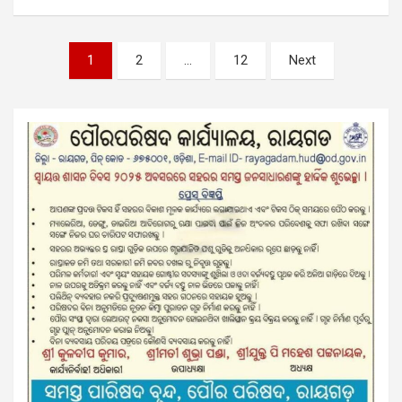
Posts
1
2
…
12
Next
pagination