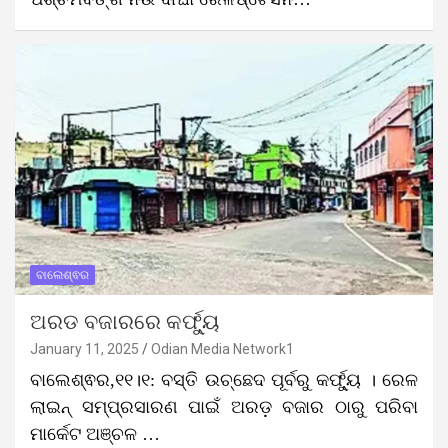
ବାଲେଶ୍ଵର
ଅରଡ ବଜାରରେ କର୍ଫ୍ୟୁ
January 11, 2025
Odian Media Network1
ବାଲେଶ୍ଵର,୧୧।୧: ବସ୍ତି ଉଚ୍ଛେଦ ପୂର୍ବରୁ କର୍ଫ୍ୟୁ । ରେଳ
ଲାଇନ୍ ସମ୍ପ୍ରସାରଣ ପାଇଁ ଅରଡ଼ ବଜାର ଠାରୁ ପରିବା
ମାର୍କେଟ ଅଞ୍ଚଳ …