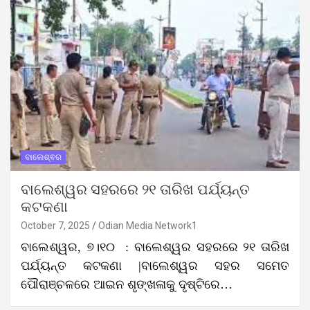
ବାଲେଶ୍ଵର
ବାଲେଶ୍ୱର ସହରରେ ୨୧ ତାରିଖ ପର୍ଯ୍ୟନ୍ତ
କଟକଣା
October 7, 2025
Odian Media Network1
ବାଲେଶ୍ୱର, ୭।୧୦ : ବାଲେଶ୍ୱର ସହରରେ ୨୧ ତାରିଖ
ପର୍ଯ୍ୟନ୍ତ କଟକଣା |ବାଲେଶ୍ୱର ସହର ସମେତ
ପୌରାଞ୍ଚଳରେ ଆଇନ ଶୃଙ୍ଖଳାକୁ ଦୃଷ୍ଟିରେ…