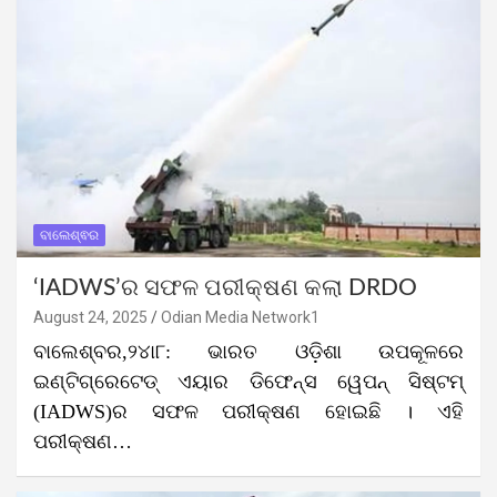
ବାଲେଶ୍ଵର
‘IADWS’ର ସଫଳ ପରୀକ୍ଷଣ କଲା DRDO
August 24, 2025
Odian Media Network1
ବାଲେଶ୍ବର,୨୪ା୮: ଭାରତ ଓଡ଼ିଶା ଉପକୂଳରେ
ଇଣ୍ଟିଗ୍ରେଟେଡ୍ ଏୟାର ଡିଫେନ୍ସ ୱେପନ୍ ସିଷ୍ଟମ୍
(IADWS)ର ସଫଳ ପରୀକ୍ଷଣ ହୋଇଛି । ଏହି
ପରୀକ୍ଷଣ…