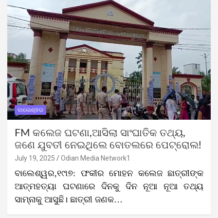
ବାଲେଶ୍ଵର
FM କଲେଜ ଘଟଣା,ଆସିଲା ସାଂଘାତିକ ତଥ୍ୟ,
ଜଣେ ଯୁବତୀ ନେଇଥିଲେ ବୋତଲରେ ପେଟ୍ରୋଲ!
July 19, 2025
Odian Media Network1
ବାଲେଶ୍ୱର,୧୯ା୭: ଫକୀର ମୋହନ କଲେଜ ଛାତ୍ରୀଙ୍କ
ଆତ୍ମହତ୍ୟା ଘଟଣାରେ ଦିନକୁ ଦିନ ନୂଆ ନୂଆ ତଥ୍ୟ
ସାମ୍ନାକୁ ଆସୁଛି। ଛାତ୍ରୀ ଜଣକ…