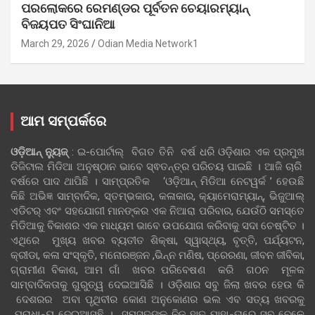
ପରଲୋକରେ ରେମଣ୍ଡର ପୂର୍ବତନ ଚେୟାରମ୍ୟାନ୍
ବିଜୟପତ ସିଂଘାନିଆ
March 29, 2026
Odian Media Network1
ଆମ ସମ୍ପର୍କରେ
ଓଡ଼ିଆନ୍‍ ନ୍ୟୁଜ୍‍
: ଇ-ପୋର୍ଟାଲ୍ ବିଗତ ତିନି ବର୍ଷ ଧରି ଓଡ଼ିଶାର ଏକ ପ୍ରମୁଖ
ଡିଜିଟାଲ ମିଡିଆ ଅନୁଷ୍ଠାନ ଭାବେ ସ୍ଵତନ୍ତ୍ର ପରିଚୟ ପାଇଛି । ଆଜି ଚାରି
ବର୍ଷରେ ପାଦ ଥାପିଛି । ସାମ୍ପ୍ରତିକ ‘ଓଡ଼ିଆନ୍‍ ମିଡିଆ ନେଟୱର୍କ ’ ହେଉଛି
କିଛି ଅଭିଜ୍ଞ ସାମ୍ବାଦିକ, ସ୍ତମ୍ଭକାର, କଳାକାର, କ୍ୟାମେରାମ୍ୟାନ୍, ଭିଜୁଆଲ୍
ଏଡିଟର୍ ଏବଂ ସହଯୋଗୀ ମାନଙ୍କର ଏକ ନିଆରା ପରିବାର, ଯେଉଁଠି ସମସ୍ତେ
ମିଡିଆକୁ ବିକାଶର ଏକ ମାଧ୍ୟମ ଭାବେ ଉପଯୋଗ କରିବାକୁ ସଦା ଚେଷ୍ଟିତ ।
ଏଥିରେ ମୁଖ୍ୟ ଖବର ବ୍ୟତୀତ ଶିକ୍ଷା, ସ୍ୱାସ୍ଥ୍ୟ, ବୃତ୍ତି, ପର୍ଯ୍ୟଟନ,
କ୍ରୀଡା, କଳା ସଂସ୍କୃତି, ମନୋରଞ୍ଜନ ,ଭିନ୍ନ ମଣିଷ, ପ୍ରେରଣା, ଜୀବନ ଜୀବିକା,
ଗ୍ରାମୀଣ ବିକାଶ, ଆମ ଗାଁ ଖବର ପରିବେଷଣ କରି ଗଠନ ମୂଳକ
ସାମ୍ବାଦିକତାକୁ ଗୁରୁତ୍ୱ ଦେଇଆସିଛି । ଓଡ଼ିଶାର ସବୁ ଜିଲା ଖବର ହେଉ କି
ଦେଶରର ଅବା ପୃଥିବୀର କୋଣ ଅନୁକୋଣର ଭଲ ଏବ ସତ୍ୟ ଖବରକୁ
ପ୍ରାଧାନ୍ୟ ଦେଇଆସୁଛି । ସମସ୍ତଙ୍କୁ ନିଜ ହାତ ପାହାନ୍ତାରେ ସବୁ ବେଳେ