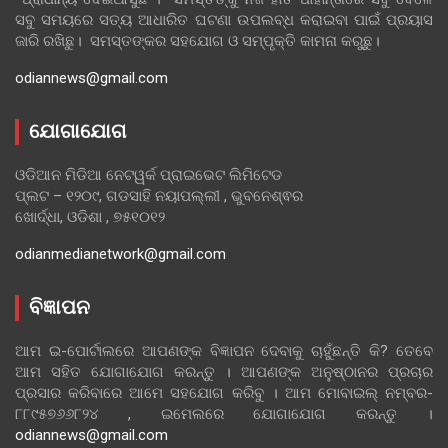
ସବୁ ସମୟରେ ସତ୍ୟ ଆଧାରିତ ଘଟଣା ଉପଲବ୍ଧ କରାଇବା ପାଇଁ ପ୍ରୟାସ
ଜାରି ରଖିଛୁ। ସମସ୍ତଙ୍କର ସହଯୋଗ ଓ ସମ୍ପୃକ୍ତି କାମନା କରୁଛୁ।
odiannews@gmail.com
ଯୋଗାଯୋଗ
ଓଡିଆନ ମିଡିଆ ନେଟୱର୍କ ପ୍ରାଇଭେଟ ଲିମିଟେଡ
ପ୍ଲଟ – ୧୨୦୯, ଗଡସାହି ନୟାପଲ୍ଲୀ , ଭୁବନେଶ୍ଵର
ଖୋର୍ଦ୍ଧା, ଓଡିଶା , ୭୫୧୦୧୨
odianmedianetwork@gmail.com
ବିଜ୍ଞାପନ
ଆମ ଇ-ପୋର୍ଟାଲରେ ଆପଣଙ୍କ ବିଜ୍ଞାପନ ଦେବାକୁ ଚାହୁଁଛନ୍ତି କି? ତେବେ
ଆମ ସହିତ ଯୋଗାଯୋଗ କରନ୍ତୁ । ଆପଣଙ୍କ ଅନୁଷ୍ଠାନର ପ୍ରଚାର
ପ୍ରସାର କରିବାରେ ଆମେ ସହଯୋଗ କରିବୁ । ଆମ ମୋବାଇଲ୍ ନମ୍ବର-
୮୮୯୫୭୬୬୮୨୪ , ଇମେଲରେ ଯୋଗାଯୋଗ କରନ୍ତୁ ।
odiannews@gmail.com