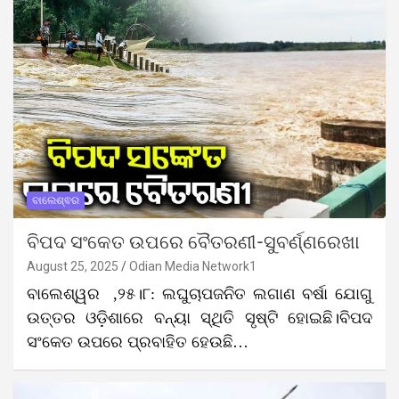
ବାଲେଶ୍ଵର
ବିପଦ ସଂକେତ ଉପରେ ବୈତରଣୀ-ସୁବର୍ଣ୍ଣରେଖା
August 25, 2025
Odian Media Network1
ବାଲେଶ୍ୱର ,୨୫।୮: ଲଘୁଚାପଜନିତ ଲଗାଣ ବର୍ଷା ଯୋଗୁ
ଉତ୍ତର ଓଡ଼ିଶାରେ ବନ୍ୟା ସ୍ଥିତି ସୃଷ୍ଟି ହୋଇଛି।ବିପଦ
ସଂକେତ ଉପରେ ପ୍ରବାହିତ ହେଉଛି…