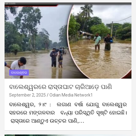
ବାଲେଶ୍ଵର
ବାଲେଶ୍ୱରରେ ରାସ୍ତାଘାଟ ଚାରିଆଡ଼େ ପାଣି
September 2, 2025
Odian Media Network1
ବାଲେଶ୍ୱର, ୨।୯ : ଲଗାଣ ବର୍ଷା ଯୋଗୁ ବାଲେଶ୍ୱର
ସହରରେ ମଙ୍ଗଳବାର ବନ୍ୟା ପରିସ୍ଥିତି ସୃଷ୍ଟି ହୋଇଛି।
ରାସ୍ତାରେ ଆଣ୍ଠୁଏ ଉଚ୍ଚର ପାଣି,…