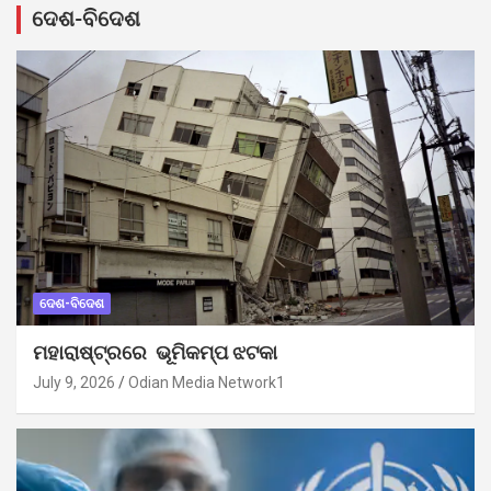
ଦେଶ-ବିଦେଶ
ଦେଶ-ବିଦେଶ
ମହାରାଷ୍ଟ୍ରରେ ଭୂମିକମ୍ପ ଝଟକା
July 9, 2026
Odian Media Network1