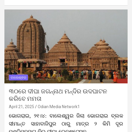
ବାଲେଶ୍ଵର
୩୦ରେ ଦୀଘା ଜଗନ୍ନାଥ ମନ୍ଦିର ଉଦଘାଟନ
କରିବେ ମମତା
April 21, 2025
Odian Media Network1
ଭୋଗରାଇ, ୨୧।୪: ବାଲେଶ୍ୱର ଜିଲା ଭୋଗରାଇ ବ୍ଲକ
ସୀମାନ୍ତ ସାହାବାଜିପୁର ଠାରୁ ମାତ୍ର ୨ କିମି ଦୂର
ପଶ୍ଚିମବଙ୍ଗ ନିଉ ଦୀଘା ରେଳଷ୍ଟେସନ…