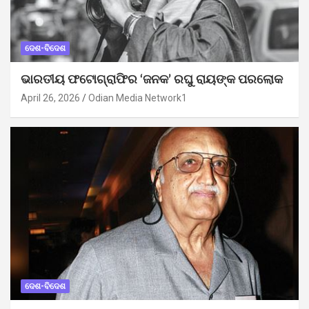
ଦେଶ-ବିଦେଶ
ଭାରତୀୟ ଫଟୋଗ୍ରାଫିର ‘ଜନକ’ ରଘୁ ରାୟଙ୍କ ପରଲୋକ
April 26, 2026
Odian Media Network1
ଦେଶ-ବିଦେଶ