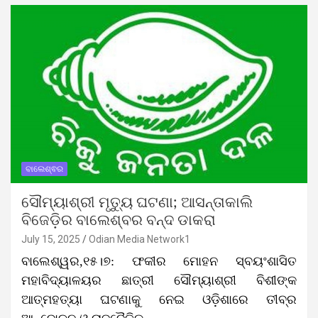
ବାଲେଶ୍ଵର
ସୌମ୍ୟାଶ୍ରୀ ମୃତ୍ୟୁ ଘଟଣା; ଆସନ୍ତାକାଲି
ବିଜେଡ଼ିର ବାଲେଶ୍ବର ବନ୍ଦ ଡାକରା
July 15, 2025
Odian Media Network1
ବାଲେଶ୍ୱର,୧୫।୭: ଫକୀର ମୋହନ ସ୍ବୟଂଶାସିତ
ମହାବିଦ୍ୟାଳୟର ଛାତ୍ରୀ ସୌମ୍ୟାଶ୍ରୀ ବିଶୀଙ୍କ
ଆତ୍ମହତ୍ୟା ଘଟଣାକୁ ନେଇ ଓଡ଼ିଶାରେ ତୀବ୍ର