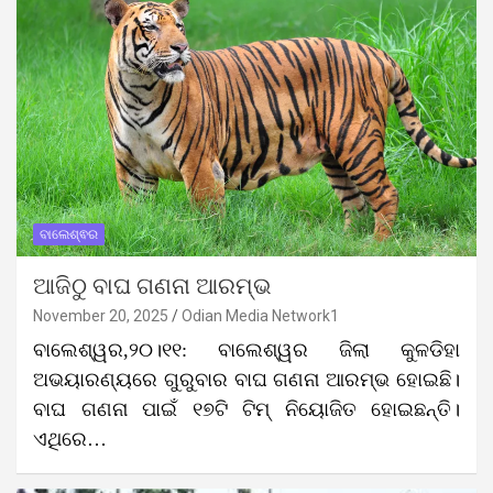
ବାଲେଶ୍ଵର
ଆଜିଠୁ ବାଘ ଗଣନା ଆରମ୍ଭ
November 20, 2025
Odian Media Network1
ବାଲେଶ୍ୱର,୨୦।୧୧: ବାଲେଶ୍ୱର ଜିଲା କୁଳଡିହା
ଅଭୟାରଣ୍ୟରେ ଗୁରୁବାର ବାଘ ଗଣନା ଆରମ୍ଭ ହୋଇଛି।
ବାଘ ଗଣନା ପାଇଁ ୧୭ଟି ଟିମ୍‌ ନିୟୋଜିତ ହୋଇଛନ୍ତି।
ଏଥିରେ…