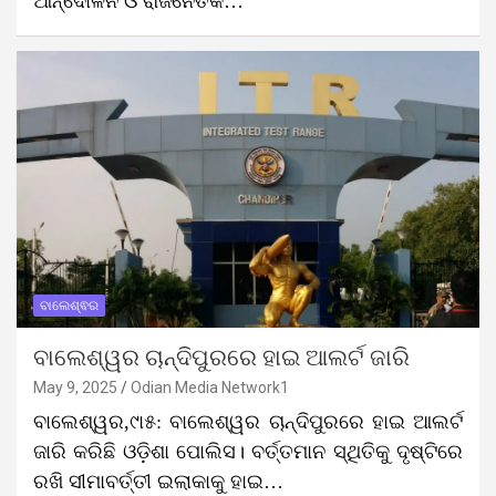
ଆନ୍ଦୋଳନ ଓ ରାଜନୈତିକ…
ବାଲେଶ୍ଵର
ବାଲେଶ୍ୱର ଚାନ୍ଦିପୁରରେ ହାଇ ଆଲର୍ଟ ଜାରି
May 9, 2025
Odian Media Network1
ବାଲେଶ୍ୱର,୯ା୫: ବାଲେଶ୍ୱର ଚାନ୍ଦିପୁରରେ ହାଇ ଆଲର୍ଟ
ଜାରି କରିଛି ଓଡ଼ିଶା ପୋଲିସ। ବର୍ତ୍ତମାନ ସ୍ଥିତିକୁ ଦୃଷ୍ଟିରେ
ରଖି ସୀମାବର୍ତ୍ତୀ ଇଲାକାକୁ ହାଇ…