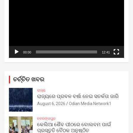
Player
00:00
12:41
ଚର୍ଚ୍ଚିତ ଖବର
ରାଜ୍ୟ
ରାଜ୍ୟରେ ପ୍ରବଳ ବର୍ଷା ନେଇ ସତର୍କତା ଜାରି
August 6, 2026
Odian Media Network1
ନବରଙ୍ଗପୁର
କେଲିଆ ଶୈବ ପୀଠରେ ବୋଲବମ ପାଇଁ
ପ୍ରସ୍ତୁତି ବୈଠକ ଅନୁଷ୍ଠିତ