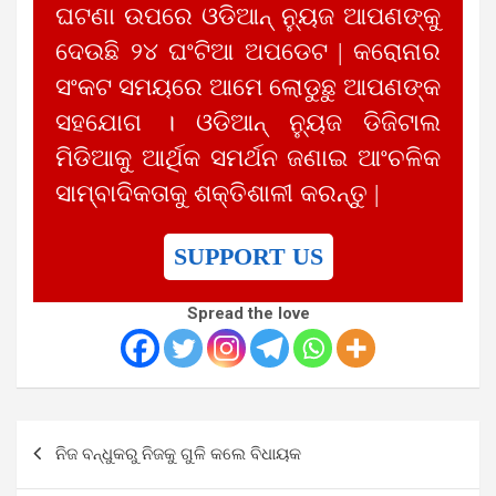
ଘଟଣା ଉପରେ ଓଡିଆନ୍ ନ୍ୟୁଜ ଆପଣଙ୍କୁ
ଦେଉଛି ୨୪ ଘଂଟିଆ ଅପଡେଟ | କରୋନାର
ସଂକଟ ସମୟରେ ଆମେ ଲୋଡୁଛୁ ଆପଣଙ୍କ
ସହଯୋଗ । ଓଡିଆନ୍ ନ୍ୟୁଜ ଡିଜିଟାଲ
ମିଡିଆକୁ ଆର୍ଥିକ ସମର୍ଥନ ଜଣାଇ ଆଂଚଳିକ
ସାମ୍ବାଦିକତାକୁ ଶକ୍ତିଶାଳୀ କରନ୍ତୁ |
SUPPORT US
Spread the love
Post
ନିଜ ବନ୍ଧୁକରୁ ନିଜକୁ ଗୁଳି କଲେ ବିଧାୟକ
navigation