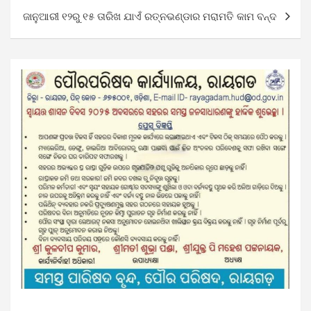
ଜାନୁଆରୀ ୧୨ରୁ ୧୫ ତାରିଖ ଯାଏଁ ରତ୍ନଭଣ୍ଡାର ମରାମତି କାମ ବନ୍ଦ