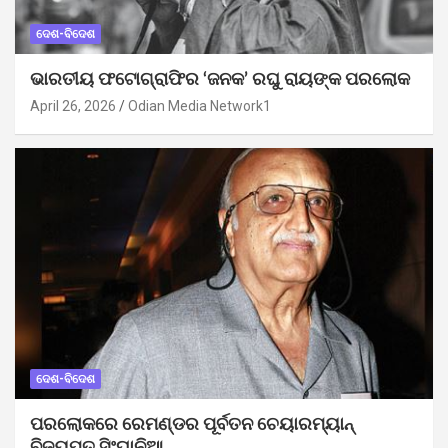
ଦେଶ-ବିଦେଶ
ଭାରତୀୟ ଫଟୋଗ୍ରାଫିର ‘ଜନକ’ ରଘୁ ରାୟଙ୍କ ପରଲୋକ
April 26, 2026
Odian Media Network1
ଦେଶ-ବିଦେଶ
ପରଲୋକରେ ରେମଣ୍ଡର ପୂର୍ବତନ ଚେୟାରମ୍ୟାନ୍
ବିଜୟପତ ସିଂଘାନିଆ