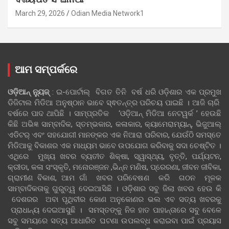
March 29, 2026
Odian Media Network1
ଆମ ସମ୍ପର୍କରେ
ଓଡ଼ିଆନ୍‍ ନ୍ୟୁଜ୍‍
: ଇ-ପୋର୍ଟାଲ୍ ବିଗତ ତିନି ବର୍ଷ ଧରି ଓଡ଼ିଶାର ଏକ ପ୍ରମୁଖ
ଡିଜିଟାଲ ମିଡିଆ ଅନୁଷ୍ଠାନ ଭାବେ ସ୍ଵତନ୍ତ୍ର ପରିଚୟ ପାଇଛି । ଆଜି ଚାରି
ବର୍ଷରେ ପାଦ ଥାପିଛି । ସାମ୍ପ୍ରତିକ ‘ଓଡ଼ିଆନ୍‍ ମିଡିଆ ନେଟୱର୍କ ’ ହେଉଛି
କିଛି ଅଭିଜ୍ଞ ସାମ୍ବାଦିକ, ସ୍ତମ୍ଭକାର, କଳାକାର, କ୍ୟାମେରାମ୍ୟାନ୍, ଭିଜୁଆଲ୍
ଏଡିଟର୍ ଏବଂ ସହଯୋଗୀ ମାନଙ୍କର ଏକ ନିଆରା ପରିବାର, ଯେଉଁଠି ସମସ୍ତେ
ମିଡିଆକୁ ବିକାଶର ଏକ ମାଧ୍ୟମ ଭାବେ ଉପଯୋଗ କରିବାକୁ ସଦା ଚେଷ୍ଟିତ ।
ଏଥିରେ ମୁଖ୍ୟ ଖବର ବ୍ୟତୀତ ଶିକ୍ଷା, ସ୍ୱାସ୍ଥ୍ୟ, ବୃତ୍ତି, ପର୍ଯ୍ୟଟନ,
କ୍ରୀଡା, କଳା ସଂସ୍କୃତି, ମନୋରଞ୍ଜନ ,ଭିନ୍ନ ମଣିଷ, ପ୍ରେରଣା, ଜୀବନ ଜୀବିକା,
ଗ୍ରାମୀଣ ବିକାଶ, ଆମ ଗାଁ ଖବର ପରିବେଷଣ କରି ଗଠନ ମୂଳକ
ସାମ୍ବାଦିକତାକୁ ଗୁରୁତ୍ୱ ଦେଇଆସିଛି । ଓଡ଼ିଶାର ସବୁ ଜିଲା ଖବର ହେଉ କି
ଦେଶରର ଅବା ପୃଥିବୀର କୋଣ ଅନୁକୋଣର ଭଲ ଏବ ସତ୍ୟ ଖବରକୁ
ପ୍ରାଧାନ୍ୟ ଦେଇଆସୁଛି । ସମସ୍ତଙ୍କୁ ନିଜ ହାତ ପାହାନ୍ତାରେ ସବୁ ବେଳେ
ସବୁ ସମୟରେ ସତ୍ୟ ଆଧାରିତ ଘଟଣା ଉପଲବ୍ଧ କରାଇବା ପାଇଁ ପ୍ରୟାସ