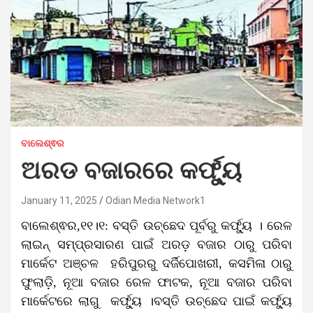
ବାଲେଶ୍ଵର
ଅରଡ ବଜାରରେ କର୍ଫ୍ୟୁ
January 11, 2025
Odian Media Network1
ବାଲେଶ୍ଵର,୧୧।୧: ବସ୍ତି ଉଚ୍ଛେଦ ପୂର୍ବରୁ କର୍ଫ୍ୟୁ । ରେଳ
ଲାଇନ୍ ସମ୍ପ୍ରସାରଣ ପାଇଁ ଅରଡ଼ ବଜାର ଠାରୁ ପରିବା
ମାର୍କେଟ ଅଞ୍ଚଳ ହରିପୁରରୁ ଦର୍ଜିପୋଖରୀ, କସମିଳା ଠାରୁ
ଫୁଲାଡ଼ି, ନୂଆ ବଜାର ରେଳ ଫାଟକ, ନୂଆ ବଜାର ପରିବା
ମାର୍କେଟରେ ଲାଗୁ କର୍ଫ୍ୟୁ ।ବସ୍ତି ଉଚ୍ଛେଦ ପାଇଁ କର୍ଫ୍ୟୁ