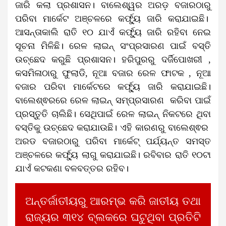
ଜାରି କଲା ପ୍ରଶାସନ। ବାଲେଶ୍ୱର ଅରଡ଼ ବଜାରଠାରୁ
ପରିବା ମାର୍କେଟ ଅଞ୍ଚଳରେ କର୍ଫ୍ୟୁ ଜାରି କରାଯାଇଛି।
ଆସନ୍ତାକାଲି ରାତି ୧୦ ଯାଏଁ କର୍ଫ୍ୟୁ ଜାରି ରହିବା ନେଇ
ସୂଚନା ମିଳିଛି। ରେଳ ଲାଇନ୍ ସଂପ୍ରସାରଣ ପାଇଁ ବସ୍ତି
ଉଚ୍ଛେଦ କରୁଛି ପ୍ରଶାସନ। ହରିପୁରରୁ ଦର୍ଜିପୋଖରୀ ,
କସମିଳାଠାରୁ ଫୁଲାଡି, ନୂଆ ବଜାର ରେଳ ଫାଟକ , ନୂଆ
ବଜାର ପରିବା ମାର୍କେଟରେ କର୍ଫ୍ୟୁ ଜାରି କରାଯାଇଛି।
ବାଲେଶ୍ଵରରେ ରେଳ ଲାଇନ୍ ସମ୍ପ୍ରସାରଣ କରିବା ପାଇଁ
ପ୍ରସ୍ତୁତି ଚାଲିଛି। ସେଥିପାଇଁ ରେଳ ଲାଇନ୍ ନିକଟରେ ଥିବା
ବସ୍ତିକୁ ଉଚ୍ଛେଦ କରାଯାଉଛି। ଏହି କାରଣରୁ ବାଲେଶ୍ଵର
ଅରଡ ବଜାରଠାରୁ ପରିବା ମାର୍କେଟ୍ ପର୍ଯ୍ୟନ୍ତ ସମସ୍ତ
ଅଞ୍ଚଳରେ କର୍ଫ୍ୟୁ ଲାଗୁ କରାଯାଇଛି। ରବିବାର ରାତି ୧୦ଟା
ଯାଏଁ କଟକଣା ବଳବତ୍ତର ରହିବ।
ଅନ୍ତର୍ଜାତୀୟରୁ ଆରମ୍ଭ କରି ଜାତୀୟ ତଥା
ରାଜ୍ୟର ୩୧୪ ବ୍ଲକରେ ଘଟୁଥିବା ପ୍ରତିଟି