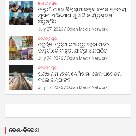
ନବରଙ୍ଗପୁର
ଡାବୁଗାଁ ଠାରେ ଜିଲ୍ଲାପାଳଙ୍କ ବ୍ଲକ ସ୍ତରୀୟ
ଯୁଗ୍ମ ଅଭିଯୋଗ ଶୁଣାଣି କାର୍ଯ୍ୟକ୍ରମ
ଅନୁଷ୍ଠିତ
July 27, 2026
Odian Media Network1
ନବରଙ୍ଗପୁର
ଚତୁର୍ଦ୍ଧା ମୂର୍ତ୍ତୀ ରଥାରୂଢ଼ ହେବା ପରେ
ଡାବୁଗାଁରେ ବାହୁଡ଼ା ଯାତ୍ରା ଅନୁଷ୍ଠିତ
July 24, 2026
Odian Media Network1
ନବରଙ୍ଗପୁର
ପ୍ରଧାନମନ୍ତ୍ରୀ କେସିଙ୍ଗା ରେଳ ଷ୍ଟେଶନ
କଲେ ଉଦ୍‌ଘାଟନ
July 17, 2026
Odian Media Network1
ଦେଶ-ବିଦେଶ