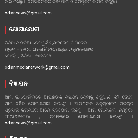
ଜାରି ରଖିଛୁ। ସମସ୍ତଙ୍କର ସହଯୋଗ ଓ ସମ୍ପୃକ୍ତି କାମନା କରୁଛୁ।
odiannews@gmail.com
ଯୋଗାଯୋଗ
ଓଡିଆନ ମିଡିଆ ନେଟୱର୍କ ପ୍ରାଇଭେଟ ଲିମିଟେଡ
ପ୍ଲଟ – ୧୨୦୯, ଗଡସାହି ନୟାପଲ୍ଲୀ , ଭୁବନେଶ୍ଵର
ଖୋର୍ଦ୍ଧା, ଓଡିଶା , ୭୫୧୦୧୨
odianmedianetwork@gmail.com
ବିଜ୍ଞାପନ
ଆମ ଇ-ପୋର୍ଟାଲରେ ଆପଣଙ୍କ ବିଜ୍ଞାପନ ଦେବାକୁ ଚାହୁଁଛନ୍ତି କି? ତେବେ
ଆମ ସହିତ ଯୋଗାଯୋଗ କରନ୍ତୁ । ଆପଣଙ୍କ ଅନୁଷ୍ଠାନର ପ୍ରଚାର
ପ୍ରସାର କରିବାରେ ଆମେ ସହଯୋଗ କରିବୁ । ଆମ ମୋବାଇଲ୍ ନମ୍ବର-
୮୮୯୫୭୬୬୮୨୪ , ଇମେଲରେ ଯୋଗାଯୋଗ କରନ୍ତୁ ।
odiannews@gmail.com