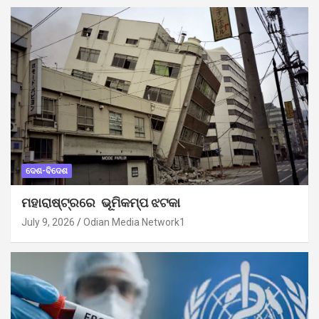
ଦେଶ-ବିଦେଶ
ମହାରାଷ୍ଟ୍ରରେ ଭୂମିକମ୍ପ ଝଟକା
July 9, 2026
Odian Media Network1