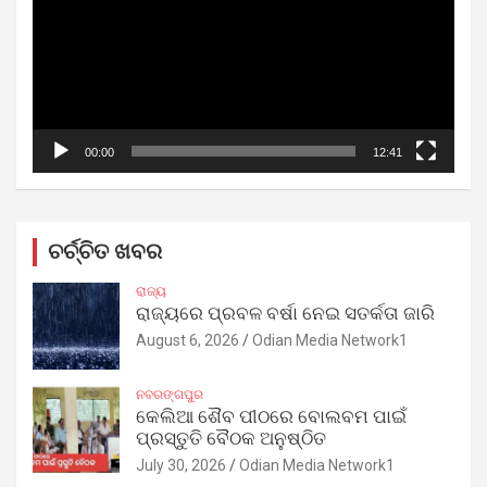
00:00
12:41
ଚର୍ଚ୍ଚିତ ଖବର
ରାଜ୍ୟ
ରାଜ୍ୟରେ ପ୍ରବଳ ବର୍ଷା ନେଇ ସତର୍କତା ଜାରି
August 6, 2026
Odian Media Network1
ନବରଙ୍ଗପୁର
କେଲିଆ ଶୈବ ପୀଠରେ ବୋଲବମ ପାଇଁ
ପ୍ରସ୍ତୁତି ବୈଠକ ଅନୁଷ୍ଠିତ
July 30, 2026
Odian Media Network1