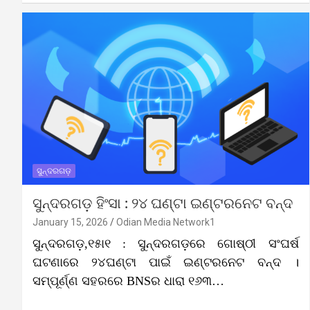
ସୁନ୍ଦରଗଡ଼
ସୁନ୍ଦରଗଡ଼ ହିଂସା : ୨୪ ଘଣ୍ଟା ଇଣ୍ଟରନେଟ ବନ୍ଦ
January 15, 2026
Odian Media Network1
ସୁନ୍ଦରଗଡ଼,୧୫ା୧ : ସୁନ୍ଦରଗଡ଼ରେ ଗୋଷ୍ଠୀ ସଂଘର୍ଷ
ଘଟଣାରେ ୨୪ଘଣ୍ଟା ପାଇଁ ଇଣ୍ଟରନେଟ ବନ୍ଦ ।
ସମ୍ପୂର୍ଣ୍ଣ ସହରରେ BNSର ଧାରା ୧୬୩…