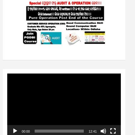
Video
Player
00:00
12:41