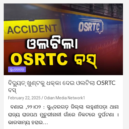
ସୁନ୍ଦରଗଡ଼
ବିଦ୍ୟୁତ୍ ଖୁଣ୍ଟକୁ ଧକ୍କା ଦେଇ ଓଲଟିଲା OSRTC
ବସ୍
February 22, 2025
Odian Media Network1
ବଣାଇ ,୨୨।୦୨ : ସୁନ୍ଦରଗଡ଼ ଜିଲ୍ଲା ଲହୁଣୀପଡ଼ା ଥାନା
ରାଜ୍ୟ ରାଜପଥ ମୁଚୁରୀନାଳୀ ଗାଁରେ ନିକଟରେ ଦୁର୍ଘଟଣା ।
ଭାରସାମ୍ୟ ହରାଇ…