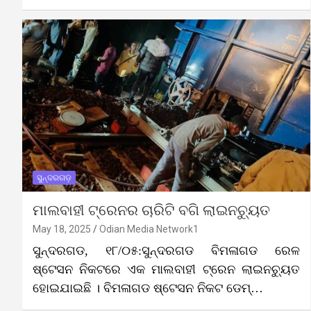
ସୁନ୍ଦରଗଡ଼
ମାଲବାହୀ ଟ୍ରେନର ଚାରିଟି ବଗି ଲାଇନଚ୍ୟୁତ
May 18, 2025
Odian Media Network1
ସୁନ୍ଦରଗଡ, ୧୮/୦୫:ସୁନ୍ଦରଗଡ ବିମଳାଗଡ ରେଳ
ଷ୍ଟେସନ ନିକଟରେ ଏକ ମାଲବାହୀ ଟ୍ରେନ ଲାଇନଚ୍ୟୁତ
ହୋଇଯାଇଛି । ବିମଳାଗଡ ଷ୍ଟେସନ ନିକଟ ଡେମ୍…