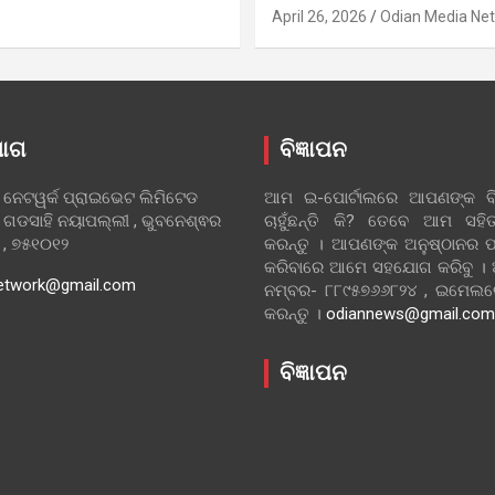
April 26, 2026
Odian Media Ne
ୋଗ
ବିଜ୍ଞାପନ
 ନେଟୱର୍କ ପ୍ରାଇଭେଟ ଲିମିଟେଡ
ଆମ ଇ-ପୋର୍ଟାଲରେ ଆପଣଙ୍କ ବିଜ
 ଗଡସାହି ନୟାପଲ୍ଲୀ , ଭୁବନେଶ୍ଵର
ଚାହୁଁଛନ୍ତି କି? ତେବେ ଆମ ସ
ା , ୭୫୧୦୧୨
କରନ୍ତୁ । ଆପଣଙ୍କ ଅନୁଷ୍ଠାନର ପ
କରିବାରେ ଆମେ ସହଯୋଗ କରିବୁ ।
etwork@gmail.com
ନମ୍ବର- ୮୮୯୫୭୬୬୮୨୪ , ଇମେ
କରନ୍ତୁ ।
odiannews@gmail.com
ବିଜ୍ଞାପନ