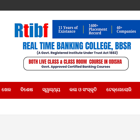
ଖେଳ
ବିଶେଷ
ସ୍ୱାସ୍ଥ୍ୟ
କଳା ଓ ସଂସ୍କୃତି
ଟେକ୍ନୋଲୋଜି