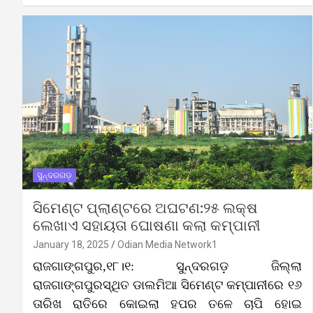
ସୁନ୍ଦରଗଡ଼
ସିମେଣ୍ଟ ପ୍ଲାଣ୍ଟରେ ଅଘଟଣ:୨୫ ଲକ୍ଷ
ଲେଖାଏ ସହାୟତା ଘୋଷଣା କଲା କମ୍ପାନୀ
January 18, 2025
Odian Media Network1
ରାଜଗାଙ୍ଗପୁର,୧୮।୧: ସୁନ୍ଦରଗଡ଼ ଜିଲ୍ଲା
ରାଜଗାଙ୍ଗପୁରସ୍ଥିତ ଡାଲମିଆ ସିମେଣ୍ଟ କମ୍ପାନୀରେ ୧୬
ତାରିଖ ରାତିରେ କୋଇଲା ହପର ତଳେ ଚାପି ହୋଇ