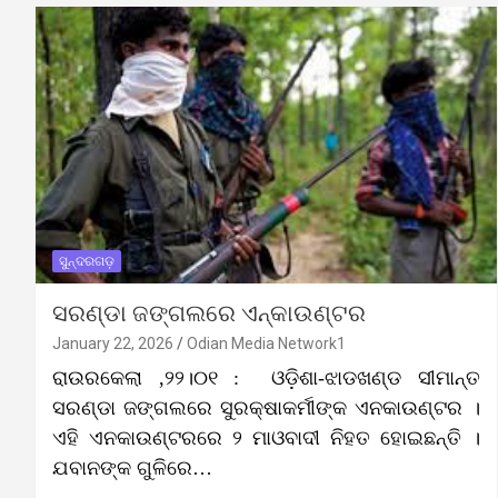
ସୁନ୍ଦରଗଡ଼
ସରଣ୍ଡା ଜଙ୍ଗଲରେ ଏନ୍‌କାଉଣ୍ଟର
January 22, 2026
Odian Media Network1
ରାଉରକେଲା ,୨୨।୦୧ : ଓଡ଼ିଶା-ଝାଡଖଣ୍ଡ ସୀମାନ୍ତ
ସରଣ୍ଡା ଜଙ୍ଗଲରେ ସୁରକ୍ଷାକର୍ମୀଙ୍କ ଏନକାଉଣ୍ଟର ।
ଏହି ଏନକାଉଣ୍ଟରରେ ୨ ମାଓବାଦୀ ନିହତ ହୋଇଛନ୍ତି ।
ଯବାନଙ୍କ ଗୁଳିରେ…