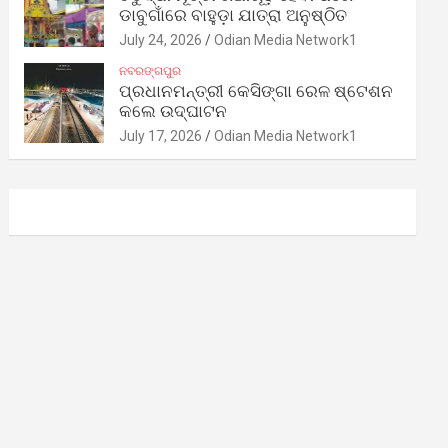
ଡାବୁଗାଁରେ ବାହୁଡ଼ା ଯାତ୍ରା ଅନୁଷ୍ଠିତ
July 24, 2026
Odian Media Network1
ନବରଙ୍ଗପୁର
ପ୍ରଧାନମନ୍ତ୍ରୀ କେସିଙ୍ଗା ରେଳ ଷ୍ଟେଶନ
କଲେ ଉଦ୍‌ଘାଟନ
July 17, 2026
Odian Media Network1