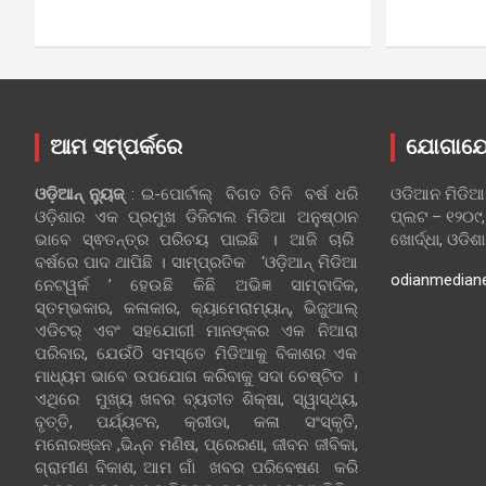
ଆମ ସମ୍ପର୍କରେ
ଯୋଗାଯ
ଓଡ଼ିଆନ୍‍ ନ୍ୟୁଜ୍‍
: ଇ-ପୋର୍ଟାଲ୍ ବିଗତ ତିନି ବର୍ଷ ଧରି
ଓଡିଆନ ମିଡିଆ
ଓଡ଼ିଶାର ଏକ ପ୍ରମୁଖ ଡିଜିଟାଲ ମିଡିଆ ଅନୁଷ୍ଠାନ
ପ୍ଲଟ – ୧୨୦୯,
ଭାବେ ସ୍ଵତନ୍ତ୍ର ପରିଚୟ ପାଇଛି । ଆଜି ଚାରି
ଖୋର୍ଦ୍ଧା, ଓଡିଶ
ବର୍ଷରେ ପାଦ ଥାପିଛି । ସାମ୍ପ୍ରତିକ ‘ଓଡ଼ିଆନ୍‍ ମିଡିଆ
odianmedian
ନେଟୱର୍କ ’ ହେଉଛି କିଛି ଅଭିଜ୍ଞ ସାମ୍ବାଦିକ,
ସ୍ତମ୍ଭକାର, କଳାକାର, କ୍ୟାମେରାମ୍ୟାନ୍, ଭିଜୁଆଲ୍
ଏଡିଟର୍ ଏବଂ ସହଯୋଗୀ ମାନଙ୍କର ଏକ ନିଆରା
ପରିବାର, ଯେଉଁଠି ସମସ୍ତେ ମିଡିଆକୁ ବିକାଶର ଏକ
ମାଧ୍ୟମ ଭାବେ ଉପଯୋଗ କରିବାକୁ ସଦା ଚେଷ୍ଟିତ ।
ଏଥିରେ ମୁଖ୍ୟ ଖବର ବ୍ୟତୀତ ଶିକ୍ଷା, ସ୍ୱାସ୍ଥ୍ୟ,
ବୃତ୍ତି, ପର୍ଯ୍ୟଟନ, କ୍ରୀଡା, କଳା ସଂସ୍କୃତି,
ମନୋରଞ୍ଜନ ,ଭିନ୍ନ ମଣିଷ, ପ୍ରେରଣା, ଜୀବନ ଜୀବିକା,
ଗ୍ରାମୀଣ ବିକାଶ, ଆମ ଗାଁ ଖବର ପରିବେଷଣ କରି