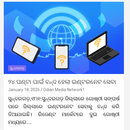
ସୁନ୍ଦରଗଡ଼
୨୪ ଘଣ୍ଟା ପାଇଁ ବନ୍ଦ ହେଲା ଇଣ୍ଟରନେଟ ସେବା
January 18, 2026
Odian Media Network1
ସୁନ୍ଦରଗଡ଼,୧୮ା୧:ସୁନ୍ଦରଗଡ଼ ଜିଲ୍ଲାରେ ଗୋଷ୍ଠୀ ସଙ୍ଘର୍ଷ
ପରେ ଜିଲ୍ଲାରେ ଇଣ୍ଟରନେଟ ସେବାକୁ ବନ୍ଦ କରି
ଦିଆଯାଇଛି। ରିଜେଣ୍ଟ ମାର୍କେଟରେ ଦୁଇ ଗୋଷ୍ଠୀ
ମଧ୍ୟରେ…