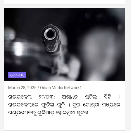
ସୁନ୍ଦରଗଡ଼
March 28, 2025
Odian Media Network1
ରାଉରକେଲା ୨୮/୦୩: ଅଶାନ୍ତ ଷ୍ଟିଲ ସିଟି ।
ରାଉରକେଲାରେ ଫୁଟିଲା ଗୁଳି । ଦୁଇ ଗୋଷ୍ଠୀ ମଧ୍ୟରେ
ଗଣ୍ଡଗୋଳରୁ ଗୁଳିମାଡ଼ ହୋଇଥିବା ସୂଚନା…