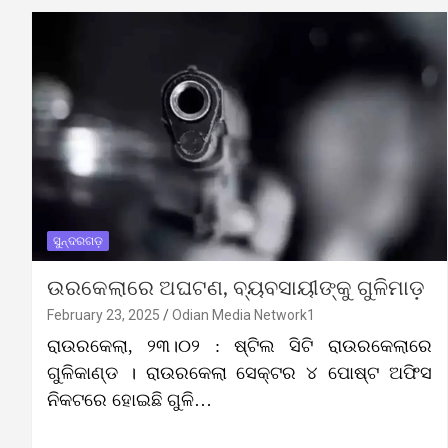
ସୁନ୍ଦରଗଡ଼
ଉରକେଲାରେ ଅଘଟଣ, ବ୍ୟବସାୟୀଙ୍କୁ ଗୁଳିମାଡ଼
February 23, 2025
Odian Media Network1
ରାଉରକେଲା, ୨୩।୦୨ : ଷ୍ଟିଲ ସିଟି ରାଉରକେଲାରେ
ଗୁଳିକାଣ୍ଡ । ରାଉରକେଲା ସେକ୍ଟର ୪ ପୋଷ୍ଟ ଅଫିସ
ନିକଟରେ ହୋଇଛି ଗୁଳି…