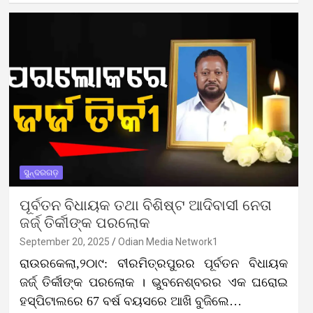
ସୁନ୍ଦରଗଡ଼
ପୂର୍ବତନ ବିଧାୟକ ତଥା ବିଶିଷ୍ଟ ଆଦିବାସୀ ନେତା
ଜର୍ଜ୍ ତିର୍କୀଙ୍କ ପରଲୋକ
September 20, 2025
Odian Media Network1
ରାଉରକେଲା,୨୦ା୯: ବୀରମିତ୍ରପୁରର ପୂର୍ବତନ ବିଧାୟକ
ଜର୍ଜ୍ ତିର୍କୀଙ୍କ ପରଲୋକ । ଭୁବନେଶ୍ବରର ଏକ ଘରୋଇ
ହସ୍ପିଟାଲରେ 67 ବର୍ଷ ବୟସରେ ଆଖି ବୁଜିଲେ…