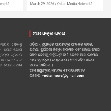
twork1
March 29, 2026
Odian Media Network1
ଆପଣଙ୍କ ଖବର
୍ଞାପନ ଦେବାକୁ
ଓଡ଼ିଆନ୍ ନ୍ୟୁଜ୍‌ରେ ଆପଣଙ୍କ ଅଂଚଳର ଖବର,
ହିତ ଯୋଗାଯୋଗ
ଘଟଣା, ଦୁର୍ଘଟଣା କିମ୍ବା ମତାମତ ଏବଂ ଲେଖା ଫଟୋ
୍ରଚାର ପ୍ରସାର
ସହିତ ଦେବାକୁ ଚାହୁଁଚନ୍ତି କି ? ତେବେ ଆମ ଇମେଲ
 ଆମ ମୋବାଇଲ୍
ଆଉ ହ୍ୱାଟ୍‌ସପ୍ ନମ୍ବରରେ ଫଟୋ ସହିତ ଖବର
ଲରେ ଯୋଗାଯୋଗ
ପଠାଇ ପାରିବେ ।
ଆମ ହ୍ୱାଟ୍‌ସପ୍ ନମ୍ବର -୮୮୯୫୭୬୬୮୨୪
ଇମେଲ –
odiannews@gmail.com