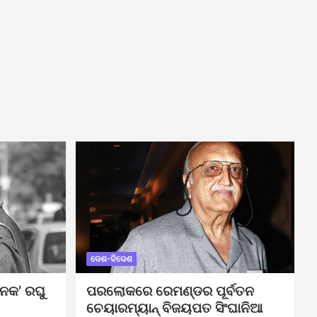
ଦେଶ-ବିଦେଶ
ନକ’ ରଘୁ
ପରଲୋକରେ ରେମଣ୍ଡର ପୂର୍ବତନ
ଚେୟାରମ୍ୟାନ୍ ବିଜୟପତ ସିଂଘାନିଆ