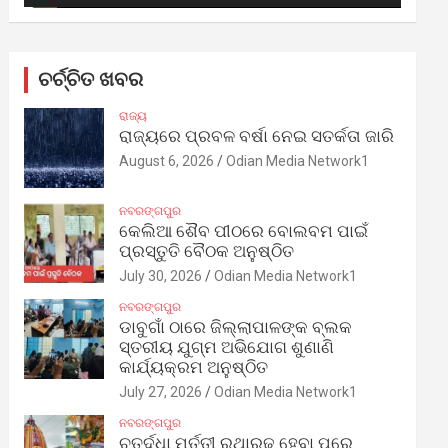
ଚର୍ଚ୍ଚିତ ଖବର
ରାଜ୍ୟ
ରାଜ୍ୟରେ ପ୍ରବଳ ବର୍ଷା ନେଇ ସତର୍କତା ଜାରି
August 6, 2026
Odian Media Network1
ନବରଙ୍ଗପୁର
କେଲିଆ ଶୈବ ପୀଠରେ ବୋଲବମ ପାଇଁ
ପ୍ରସ୍ତୁତି ବୈଠକ ଅନୁଷ୍ଠିତ
July 30, 2026
Odian Media Network1
ନବରଙ୍ଗପୁର
ଡାବୁଗାଁ ଠାରେ ଜିଲ୍ଲାପାଳଙ୍କ ବ୍ଲକ
ସ୍ତରୀୟ ଯୁଗ୍ମ ଅଭିଯୋଗ ଶୁଣାଣି
କାର୍ଯ୍ୟକ୍ରମ ଅନୁଷ୍ଠିତ
July 27, 2026
Odian Media Network1
ନବରଙ୍ଗପୁର
ଚତୁର୍ଦ୍ଧା ମୂର୍ତ୍ତୀ ରଥାରୂଢ଼ ହେବା ପରେ