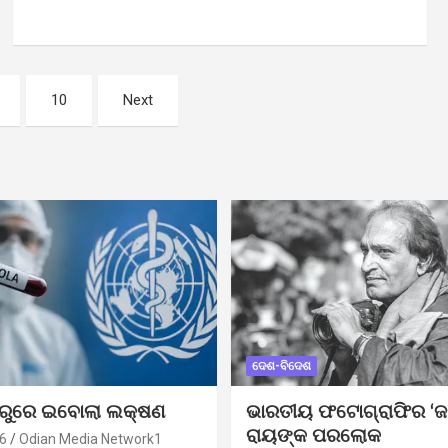
10
Next
ଦେଶ-ବିଦେଶ
ୁରୁରେ ଇବୋଲା ଲକ୍ଷଣ
ଭାରତୀୟ ଫଟୋଗ୍ରାଫିର ‘ଜ
ରାୟଙ୍କ ପରଲୋକ
6
Odian Media Network1