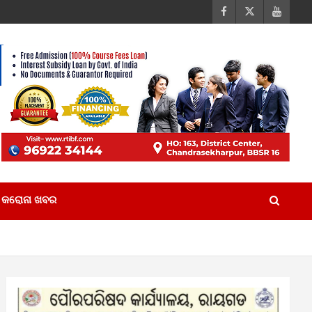
କରୋନା ଖବର