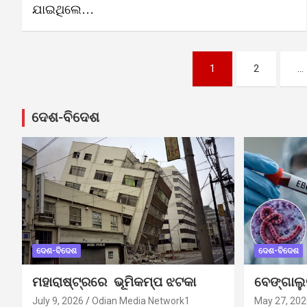
ଯାଇଥିଲେ…
Posts
1
2
…
pagination
ଦେଶ-ବିଦେଶ
ଦେଶ-ବିଦେଶ
ଦେଶ-ବିଦେଶ
ମହାରାଷ୍ଟ୍ରରେ ଭୂମିକମ୍ପ ଝଟକା
ବେଙ୍ଗାଲ
July 9, 2026
Odian Media Network1
May 27, 202