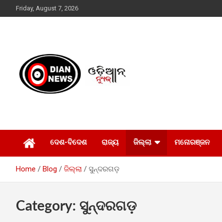
Skip
Friday, August 7, 2026
to
content
ସାରା ଦୁନିଆର ଖବର ଆପଣଙ୍କ ହାତମୁଠାରେ…
ଓଡିଆନ୍ ନ୍ୟୁଜ
ଦେଶ-ବିଦେଶ
ରାଜ୍ୟ
ଜିଲ୍ଲା
ମନୋରଞ୍ଜନ
Home
Blog
ଜିଲ୍ଲା
ସୁନ୍ଦରଗଡ଼
Category:
ସୁନ୍ଦରଗଡ଼