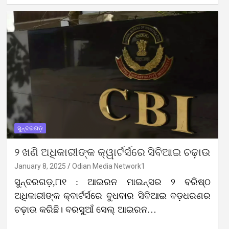
ସୁନ୍ଦରଗଡ଼
୨ ଖଣି ଅଧିକାରୀଙ୍କ କ୍ୱାର୍ଟର୍ସରେ ସିବିଆଇ ଚଢ଼ାଉ
January 8, 2025
Odian Media Network1
ସୁନ୍ଦରଗଡ଼,୮ା୧ : ଆଇରନ ମାଇନ୍ସର ୨ ବରିଷ୍ଠ
ଅଧିକାରୀଙ୍କ କ୍ବାର୍ଟର୍ସରେ ବୁଧବାର ସିବିଆଇ ବଡ଼ଧରଣର
ଚଢ଼ାଉ କରିଛି। ବରସୁଆଁ ସେଲ୍‌ ଆଇରନ…