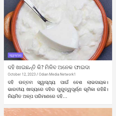
ସ୍ୱାସ୍ଥ୍ୟ
ଦହି ଖାଇଛନ୍ତି କି? ମିଳିବ ଅନେକ ଫାଇଦା
October 12, 2023
Odian Media Network1
ଦହି ଉତ୍ତମ ସ୍ୱାସ୍ଥ୍ୟ ପାଇଁ ବେଶ ଲାଭଦାୟକ।
ଭାରତୀୟ ଖାଦ୍ୟରେ ଦହିର ଗୁରୁତ୍ୱପୂର୍ଣ୍ଣ ଭୂମିକା ରହିଛି।
ନିୟମିତ ଅଳ୍ପ ପରିମାଣରେ ଦହି…