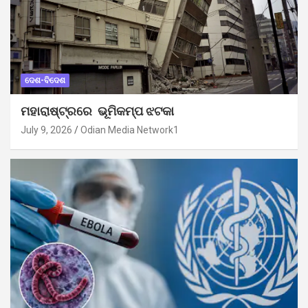
ଦେଶ-ବିଦେଶ
ମହାରାଷ୍ଟ୍ରରେ ଭୂମିକମ୍ପ ଝଟକା
July 9, 2026
Odian Media Network1