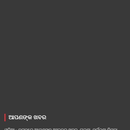
ଆପଣଙ୍କ ଖବର