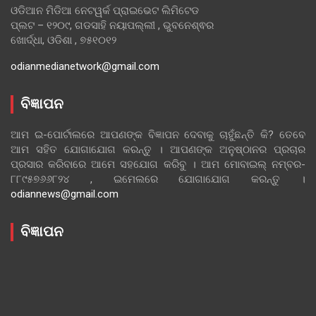
ଓଡିଆନ ମିଡିଆ ନେଟୱର୍କ ପ୍ରାଇଭେଟ ଲିମିଟେଡ
ପ୍ଲଟ – ୧୨୦୯, ଗଡସାହି ନୟାପଲ୍ଲୀ , ଭୁବନେଶ୍ଵର
ଖୋର୍ଦ୍ଧା, ଓଡିଶା , ୭୫୧୦୧୨
odianmedianetwork@gmail.com
ବିଜ୍ଞାପନ
ଆମ ଇ-ପୋର୍ଟାଲରେ ଆପଣଙ୍କ ବିଜ୍ଞାପନ ଦେବାକୁ ଚାହୁଁଛନ୍ତି କି? ତେବେ
ଆମ ସହିତ ଯୋଗାଯୋଗ କରନ୍ତୁ । ଆପଣଙ୍କ ଅନୁଷ୍ଠାନର ପ୍ରଚାର
ପ୍ରସାର କରିବାରେ ଆମେ ସହଯୋଗ କରିବୁ । ଆମ ମୋବାଇଲ୍ ନମ୍ବର-
୮୮୯୫୭୬୬୮୨୪ , ଇମେଲରେ ଯୋଗାଯୋଗ କରନ୍ତୁ ।
odiannews@gmail.com
ବିଜ୍ଞାପନ