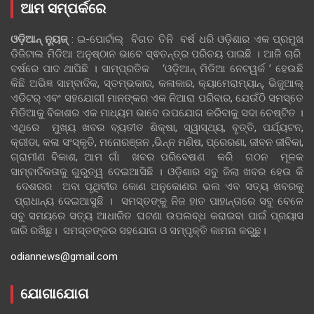
ଆମ ସମ୍ପର୍କରେ
ଓଡ଼ିଆନ୍‍ ନ୍ୟୁଜ୍‍
: ଇ-ପୋର୍ଟାଲ୍ ବିଗତ ତିନି ବର୍ଷ ଧରି ଓଡ଼ିଶାର ଏକ ପ୍ରମୁଖ
ଡିଜିଟାଲ ମିଡିଆ ଅନୁଷ୍ଠାନ ଭାବେ ସ୍ଵତନ୍ତ୍ର ପରିଚୟ ପାଇଛି । ଆଜି ଚାରି
ବର୍ଷରେ ପାଦ ଥାପିଛି । ସାମ୍ପ୍ରତିକ ‘ଓଡ଼ିଆନ୍‍ ମିଡିଆ ନେଟୱର୍କ ’ ହେଉଛି
କିଛି ଅଭିଜ୍ଞ ସାମ୍ବାଦିକ, ସ୍ତମ୍ଭକାର, କଳାକାର, କ୍ୟାମେରାମ୍ୟାନ୍, ଭିଜୁଆଲ୍
ଏଡିଟର୍ ଏବଂ ସହଯୋଗୀ ମାନଙ୍କର ଏକ ନିଆରା ପରିବାର, ଯେଉଁଠି ସମସ୍ତେ
ମିଡିଆକୁ ବିକାଶର ଏକ ମାଧ୍ୟମ ଭାବେ ଉପଯୋଗ କରିବାକୁ ସଦା ଚେଷ୍ଟିତ ।
ଏଥିରେ ମୁଖ୍ୟ ଖବର ବ୍ୟତୀତ ଶିକ୍ଷା, ସ୍ୱାସ୍ଥ୍ୟ, ବୃତ୍ତି, ପର୍ଯ୍ୟଟନ,
କ୍ରୀଡା, କଳା ସଂସ୍କୃତି, ମନୋରଞ୍ଜନ ,ଭିନ୍ନ ମଣିଷ, ପ୍ରେରଣା, ଜୀବନ ଜୀବିକା,
ଗ୍ରାମୀଣ ବିକାଶ, ଆମ ଗାଁ ଖବର ପରିବେଷଣ କରି ଗଠନ ମୂଳକ
ସାମ୍ବାଦିକତାକୁ ଗୁରୁତ୍ୱ ଦେଇଆସିଛି । ଓଡ଼ିଶାର ସବୁ ଜିଲା ଖବର ହେଉ କି
ଦେଶରର ଅବା ପୃଥିବୀର କୋଣ ଅନୁକୋଣର ଭଲ ଏବ ସତ୍ୟ ଖବରକୁ
ପ୍ରାଧାନ୍ୟ ଦେଇଆସୁଛି । ସମସ୍ତଙ୍କୁ ନିଜ ହାତ ପାହାନ୍ତାରେ ସବୁ ବେଳେ
ସବୁ ସମୟରେ ସତ୍ୟ ଆଧାରିତ ଘଟଣା ଉପଲବ୍ଧ କରାଇବା ପାଇଁ ପ୍ରୟାସ
ଜାରି ରଖିଛୁ। ସମସ୍ତଙ୍କର ସହଯୋଗ ଓ ସମ୍ପୃକ୍ତି କାମନା କରୁଛୁ।
odiannews@gmail.com
ଯୋଗାଯୋଗ