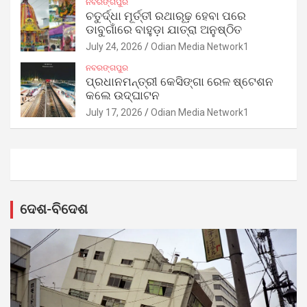
ନବରଙ୍ଗପୁର
ଚତୁର୍ଦ୍ଧା ମୂର୍ତ୍ତୀ ରଥାରୂଢ଼ ହେବା ପରେ
ଡାବୁଗାଁରେ ବାହୁଡ଼ା ଯାତ୍ରା ଅନୁଷ୍ଠିତ
July 24, 2026
Odian Media Network1
ନବରଙ୍ଗପୁର
ପ୍ରଧାନମନ୍ତ୍ରୀ କେସିଙ୍ଗା ରେଳ ଷ୍ଟେଶନ
କଲେ ଉଦ୍‌ଘାଟନ
July 17, 2026
Odian Media Network1
ଦେଶ-ବିଦେଶ