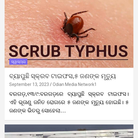
ସ୍ୱାସ୍ଥ୍ୟ
ବ୍ୟାପୁଛି ସ୍କ୍ରବ ଟାଇଫସ,୫ ଜଣଙ୍କ ମୃତ୍ୟୁ
September 13, 2023
Odian Media Network1
ବରଗଡ଼,୧୩/୯:ବରଗଡ଼ରେ ବ୍ୟାପୁଛି ସ୍କ୍ରବ ଟାଇଫସ।
ଏହି ଭୂତାଣୁ ଜନିତ ରୋଗରେ ୫ ଜଣଙ୍କ ମୃତ୍ୟୁ ହୋଇଛି। ୫
ଜଣଙ୍କ ଭିତରୁ ସୋହେଲା…