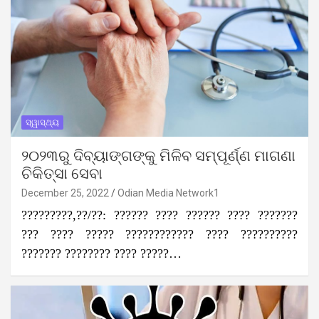
ସ୍ୱାସ୍ଥ୍ୟ
୨୦୨୩ରୁ ଦିବ୍ୟାଙ୍ଗଙ୍କୁ ମିଳିବ ସମ୍ପୂର୍ଣ୍ଣ ମାଗଣା
ଚିକିତ୍ସା ସେବା
December 25, 2022
Odian Media Network1
?????????,??/??: ?????? ???? ?????? ???? ???????
??? ???? ????? ???????????? ???? ??????????
??????? ???????? ???? ?????…