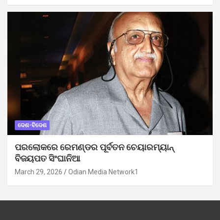
ଦେଶ-ବିଦେଶ
ପରଲୋକରେ ରେମଣ୍ଡର ପୂର୍ବତନ ଚେୟାରମ୍ୟାନ୍
ବିଜୟପତ ସିଂଘାନିଆ
March 29, 2026
Odian Media Network1