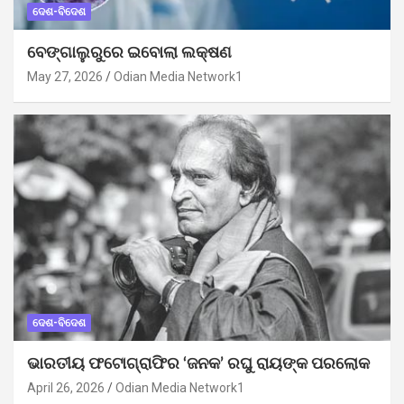
ଦେଶ-ବିଦେଶ
ବେଙ୍ଗାଲୁରୁରେ ଇବୋଲା ଲକ୍ଷଣ
May 27, 2026
Odian Media Network1
ଦେଶ-ବିଦେଶ
ଭାରତୀୟ ଫଟୋଗ୍ରାଫିର ‘ଜନକ’ ରଘୁ ରାୟଙ୍କ ପରଲୋକ
April 26, 2026
Odian Media Network1