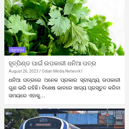
ସ୍ୱାସ୍ଥ୍ୟ
ହୃତ୍‌ପିଣ୍ଡ ପାଇଁ ଉପକାରୀ ଧନିଆ ପତ୍ର
August 26, 2023
Odian Media Network1
ଧନିଆ ପତ୍ରରେ ଅନେକ ପ୍ରକାର ସ୍ବାସ୍ଥ୍ୟ ଉପକାରୀ
ଗୁଣ ଭରି ରହିଛି। ବିଶେଷ ଭାବରେ ଖାଦ୍ୟ ପ୍ରସ୍ତୁତ କରିବା
ସମୟରେ ଏହାକୁ…