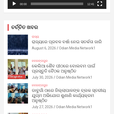
00:00
12:41
ଚର୍ଚ୍ଚିତ ଖବର
ରାଜ୍ୟ
ରାଜ୍ୟରେ ପ୍ରବଳ ବର୍ଷା ନେଇ ସତର୍କତା ଜାରି
August 6, 2026
Odian Media Network1
ନବରଙ୍ଗପୁର
କେଲିଆ ଶୈବ ପୀଠରେ ବୋଲବମ ପାଇଁ
ପ୍ରସ୍ତୁତି ବୈଠକ ଅନୁଷ୍ଠିତ
July 30, 2026
Odian Media Network1
ନବରଙ୍ଗପୁର
ଡାବୁଗାଁ ଠାରେ ଜିଲ୍ଲାପାଳଙ୍କ ବ୍ଲକ ସ୍ତରୀୟ
ଯୁଗ୍ମ ଅଭିଯୋଗ ଶୁଣାଣି କାର୍ଯ୍ୟକ୍ରମ
ଅନୁଷ୍ଠିତ
July 27, 2026
Odian Media Network1