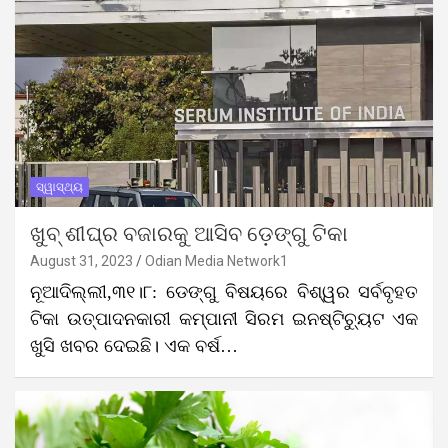
ସ୍ୱାସ୍ଥ୍ୟ
ଖୁବ୍ ଶୀଘ୍ର ବଜାରକୁ ଆସିବ ଡ଼େଙ୍ଗୁ ଟିକା
August 31, 2023
Odian Media Network1
ନୂଆଦିଲ୍ଲୀ,୩୧।୮: ଡେଙ୍ଗୁ ବିଷୟରେ ବିଶ୍ୱର ସର୍ବବୃହତ
ଟିକା ଉତ୍ପାଦନକାରୀ କମ୍ପାନୀ ସିରମ ଇନଷ୍ଟିଚ୍ୟୁଟ ଏକ
ଖୁସି ଖବର ଦେଇଛି। ଏକ ବର୍ଷ…