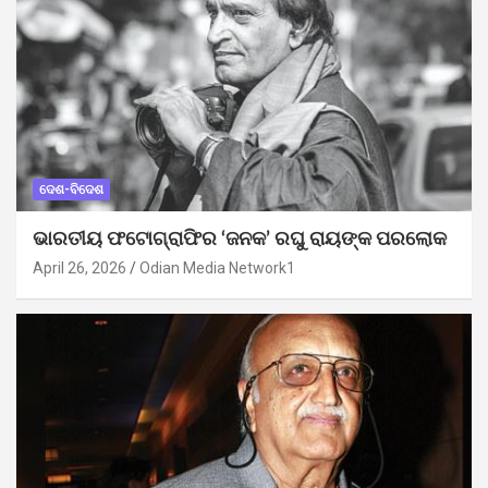
ଦେଶ-ବିଦେଶ
ଭାରତୀୟ ଫଟୋଗ୍ରାଫିର ‘ଜନକ’ ରଘୁ ରାୟଙ୍କ ପରଲୋକ
April 26, 2026
Odian Media Network1