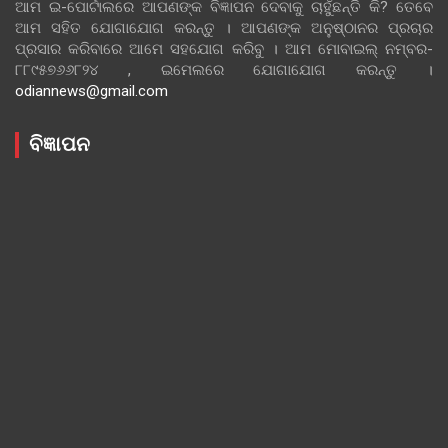
ଆମ ଇ-ପୋର୍ଟାଲରେ ଆପଣଙ୍କ ବିଜ୍ଞାପନ ଦେବାକୁ ଚାହୁଁଛନ୍ତି କି? ତେବେ
ଆମ ସହିତ ଯୋଗାଯୋଗ କରନ୍ତୁ । ଆପଣଙ୍କ ଅନୁଷ୍ଠାନର ପ୍ରଚାର
ପ୍ରସାର କରିବାରେ ଆମେ ସହଯୋଗ କରିବୁ । ଆମ ମୋବାଇଲ୍ ନମ୍ବର-
୮୮୯୫୭୬୬୮୨୪ , ଇମେଲରେ ଯୋଗାଯୋଗ କରନ୍ତୁ ।
odiannews@gmail.com
ବିଜ୍ଞାପନ