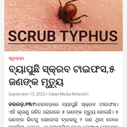
ସ୍ୱାସ୍ଥ୍ୟ
ବ୍ୟାପୁଛି ସ୍କ୍ରବ ଟାଇଫସ,୫
ଜଣଙ୍କ ମୃତ୍ୟୁ
September 13, 2023
Odian Media Network1
ବରଗଡ଼,୧୩/୯:
ବରଗଡ଼ରେ ବ୍ୟାପୁଛି ସ୍କ୍ରବ ଟାଇଫସ।
ଏହି ଭୂତାଣୁ ଜନିତ ରୋଗରେ ୫ ଜଣଙ୍କ ମୃତ୍ୟୁ ହୋଇଛି। ୫
ଜଣଙ୍କ ଭିତରୁ ସୋହେଲା ବ୍ଲକରୁ ୨ ଜଣ ଥିବା ବେଳେ