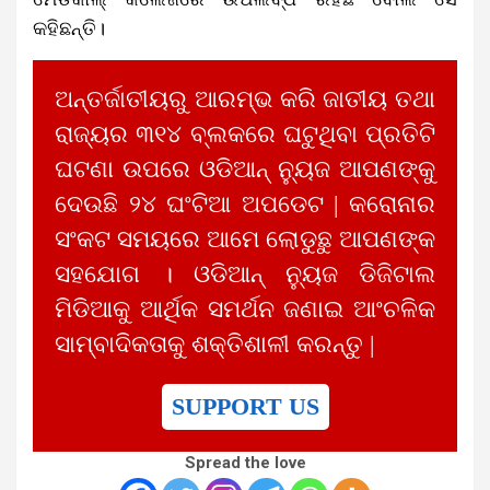
କହିଛନ୍ତି।
ଅନ୍ତର୍ଜାତୀୟରୁ ଆରମ୍ଭ କରି ଜାତୀୟ ତଥା
ରାଜ୍ୟର ୩୧୪ ବ୍ଲକରେ ଘଟୁଥିବା ପ୍ରତିଟି
ଘଟଣା ଉପରେ ଓଡିଆନ୍ ନ୍ୟୁଜ ଆପଣଙ୍କୁ
ଦେଉଛି ୨୪ ଘଂଟିଆ ଅପଡେଟ | କରୋନାର
ସଂକଟ ସମୟରେ ଆମେ ଲୋଡୁଛୁ ଆପଣଙ୍କ
ସହଯୋଗ । ଓଡିଆନ୍ ନ୍ୟୁଜ ଡିଜିଟାଲ
ମିଡିଆକୁ ଆର୍ଥିକ ସମର୍ଥନ ଜଣାଇ ଆଂଚଳିକ
ସାମ୍ବାଦିକତାକୁ ଶକ୍ତିଶାଳୀ କରନ୍ତୁ |
SUPPORT US
Spread the love