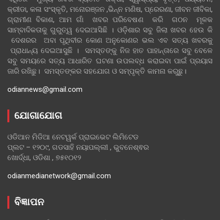
କ୍ରୀଡା, କଳା ସଂସ୍କୃତି, ମନୋରଞ୍ଜନ ,ଭିନ୍ନ ମଣିଷ, ପ୍ରେରଣା, ଜୀବନ ଜୀବିକା,
ଗ୍ରାମୀଣ ବିକାଶ, ଆମ ଗାଁ ଖବର ପରିବେଷଣ କରି ଗଠନ ମୂଳକ
ସାମ୍ବାଦିକତାକୁ ଗୁରୁତ୍ୱ ଦେଇଆସିଛି । ଓଡ଼ିଶାର ସବୁ ଜିଲା ଖବର ହେଉ କି
ଦେଶରର ଅବା ପୃଥିବୀର କୋଣ ଅନୁକୋଣର ଭଲ ଏବ ସତ୍ୟ ଖବରକୁ
ପ୍ରାଧାନ୍ୟ ଦେଇଆସୁଛି । ସମସ୍ତଙ୍କୁ ନିଜ ହାତ ପାହାନ୍ତାରେ ସବୁ ବେଳେ
ସବୁ ସମୟରେ ସତ୍ୟ ଆଧାରିତ ଘଟଣା ଉପଲବ୍ଧ କରାଇବା ପାଇଁ ପ୍ରୟାସ
ଜାରି ରଖିଛୁ। ସମସ୍ତଙ୍କର ସହଯୋଗ ଓ ସମ୍ପୃକ୍ତି କାମନା କରୁଛୁ।
odiannews@gmail.com
ଯୋଗାଯୋଗ
ଓଡିଆନ ମିଡିଆ ନେଟୱର୍କ ପ୍ରାଇଭେଟ ଲିମିଟେଡ
ପ୍ଲଟ – ୧୨୦୯, ଗଡସାହି ନୟାପଲ୍ଲୀ , ଭୁବନେଶ୍ଵର
ଖୋର୍ଦ୍ଧା, ଓଡିଶା , ୭୫୧୦୧୨
odianmedianetwork@gmail.com
ବିଜ୍ଞାପନ