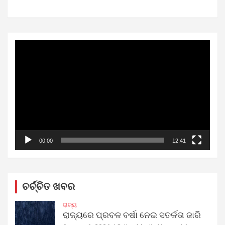
Video
Player
00:00
12:41
ଚର୍ଚ୍ଚିତ ଖବର
ରାଜ୍ୟ
ରାଜ୍ୟରେ ପ୍ରବଳ ବର୍ଷା ନେଇ ସତର୍କତା ଜାରି