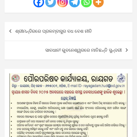
Post
ଶ୍ରୀମନ୍ଦିରରେ ପ୍ରଳମ୍ବାସୁର ବଧ ବେଶ ନୀତି
navigation
ସାବଧାନ! ଭୁବନେଶ୍ୱରରେ ମାତିଛନ୍ତି ସୁନ୍ଦରୀ