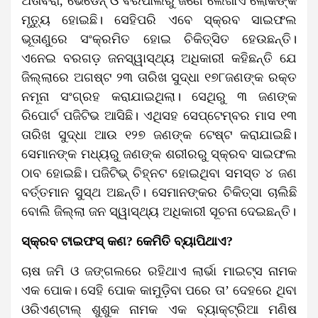
ଅତାବିରା, ଭେଡେନ୍‌ ଓ ବରପାଲିରୁ ଜଣେ ଲେଖାଏ ଲୋକଙ୍କ
ମୃତ୍ୟୁ ହୋଇଛି। ସେହିପରି ଏବେ ସ୍କ୍ରବ ସାଇଫଲ
ଭୂତାଣୁରେ ସଂକ୍ରମିତ ହୋଇ ଚିକିତ୍ସିତ ହେଉଛନ୍ତି।
ଏନେଇ ବରଗଡ଼ ଜନସ୍ୱାସ୍ଥ୍ୟ ଅଧିକାରୀ କହିଛନ୍ତି ଯେ
ଜିଲ୍ଲାରେ ଅଗଷ୍ଟ ୨୩ ତାରିଖ ସୁଦ୍ଧା ୧୭୮ଜଣଙ୍କ ରକ୍ତ
ନମୂନା ସଂଗ୍ରହ କରାଯାଇଥିଲା। ସେଥିରୁ ୩ ଜଣଙ୍କ
ରିପୋର୍ଟ ପଜିଟିଭ ଆସିଛି। ଏଥିସହ ସେପ୍ଟେମ୍ବର ମାସ ୧୩
ତାରିଖ ସୁଦ୍ଧା ଆଉ ୧୨୭ ଜଣଙ୍କ ଟେଷ୍ଟ କରାଯାଇଛି।
ସେମାନଙ୍କ ମଧ୍ୟରୁ ଜଣଙ୍କ ଶରୀରରୁ ସ୍କ୍ରବ ସାଇଫଲ
ଠାବ ହୋଇଛି। ପଜିଟିଭ୍‌ ଚିହ୍ନଟ ହୋଇଥିବା ସମସ୍ତ ୪ ଜଣ
ବର୍ତ୍ତମାନ ସୁସ୍ଥ ଅଛନ୍ତି। ସେମାନଙ୍କର ଚିକିତ୍ସା ଚାଲିଛି
ବୋଲି ଜିଲ୍ଲା ଜନ ସ୍ୱାସ୍ଥ୍ୟ ଅଧିକାରୀ ସୂଚନା ଦେଇଛନ୍ତି।
ସ୍କ୍ରବ ଟାଇଫସ୍‌ କଣ? କେମିତି ବ୍ୟାପିଥାଏ?
ଚାଷ ଜମି ଓ ଜଙ୍ଗଲରେ ରହିଥାଏ ଲାର୍ଭା ମାଇଟ୍ସ ନାମକ
ଏକ ପୋକ। ସେହି ପୋକ କାମୁଡ଼ିବା ପରେ ତା’ ଦେହରେ ଥିବା
ଓରିଏଣ୍ଟାଲ୍‌ ଶୁଶୁକ ନାମକ ଏକ ବ୍ୟାକ୍ଟ୍ରିଆ ମଣିଷ