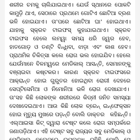
ଶରୀର ଚମକୁ ଚାଲିଯାଇଥାଏ। ଯେଉଁ ସ୍ଥାନରେ ପୋକଟି
କାମୁଡ଼ି ଥାଏ, ସେଠାରେ ପ୍ରଥମେ ଗୋଟିଏ ଛୋଟିଆ ବ୍ରଣ
ଭଳି ହୋଇଯାଏ। ତା’ପରେ ଛୋଟିଆ ଘା’ ହୋଇଥାଏ।
ଯାହାକୁ ସ୍କ୍ରବ ଟାଇଫସ୍‌ କୁହାଯାଇଥାଏ। ସ୍କ୍ରବ
ଟାଇଫସ ହେଲେ ଲମ୍ୱା ସମୟ ଧରି ଜ୍ୱର ହେବ,
ହାତଗୋଡ଼ ଓ ତଣ୍ଟି ବିନ୍ଧିବା, ଝାଡ଼ା ଏବଂ କାଶ ହେବ।
ପ୍ରାଥମିକ ଚିକିତ୍ସା କଲେ ରୋଗ ଭଲ ହୋଇଯିବ। ହେଲେ
ଯେଉଁମାନେ ବିଳମ୍ୱରେ ମେଡିକାଲ୍‌ ଆସନ୍ତି, ସେମାନଙ୍କୁ
ବଞ୍ଚାଇବା କଷ୍ଟକର। କାରଣ ସ୍କ୍ରବ ଟାଇଫସରେ
ଆକ୍ରାନ୍ତ ହୋଇ ଗୁରୁତର ହୋଇଥିବା ରୋଗୀ ଦେହରେ
ସେପ୍‌ଟିସେମିଆ ଓ ନିମୋନିଆ ଭଳି ରୋଗ ଦେଖାଯାଏ।
ତା’ସହ କିଛି ଲୋକଙ୍କ ଶରୀରରେ କିଡ୍‌ନୀ ଜନିତ ସମସ୍ୟା
ଦେଖାଦେଇଥାଏ। ଆଉ କିଛି ଲୋକ ବ୍ରେନ୍‌ ଇନ୍‌ଫେକ୍‌ସନ
ହୋଇ ମୃତ୍ୟୁ ମୁଖରେ ପଡ଼ନ୍ତି ବୋଲି ଡାକ୍ତର କହିଛନ୍ତି।
ଏଲ୍‌ଆଇସା କିଟ୍‌ ଦ୍ୱାରା ଟେଷ୍ଟ କଲେ ରୋଗ ସମ୍ପର୍କରେ
ଜଣାପଡ଼ିଥାଏ। ଏହି ଟେଷ୍ଟ ସବୁ ରାଜ୍ୟର ସବୁ ମେଡିକାଲ୍‌ ଓ
ମେଡିକାଲ୍‌ କଲେଜରେ ଉପଲବ୍ଧ ରହିଛି ବୋଲି ସେ