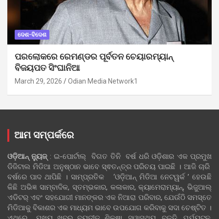
ଦେଶ-ବିଦେଶ
ପରଲୋକରେ ରେମଣ୍ଡର ପୂର୍ବତନ ଚେୟାରମ୍ୟାନ୍
ବିଜୟପତ ସିଂଘାନିଆ
March 29, 2026
Odian Media Network1
ଆମ ସମ୍ପର୍କରେ
ଓଡ଼ିଆନ୍‍ ନ୍ୟୁଜ୍‍
: ଇ-ପୋର୍ଟାଲ୍ ବିଗତ ତିନି ବର୍ଷ ଧରି ଓଡ଼ିଶାର ଏକ ପ୍ରମୁଖ
ଡିଜିଟାଲ ମିଡିଆ ଅନୁଷ୍ଠାନ ଭାବେ ସ୍ଵତନ୍ତ୍ର ପରିଚୟ ପାଇଛି । ଆଜି ଚାରି
ବର୍ଷରେ ପାଦ ଥାପିଛି । ସାମ୍ପ୍ରତିକ ‘ଓଡ଼ିଆନ୍‍ ମିଡିଆ ନେଟୱର୍କ ’ ହେଉଛି
କିଛି ଅଭିଜ୍ଞ ସାମ୍ବାଦିକ, ସ୍ତମ୍ଭକାର, କଳାକାର, କ୍ୟାମେରାମ୍ୟାନ୍, ଭିଜୁଆଲ୍
ଏଡିଟର୍ ଏବଂ ସହଯୋଗୀ ମାନଙ୍କର ଏକ ନିଆରା ପରିବାର, ଯେଉଁଠି ସମସ୍ତେ
ମିଡିଆକୁ ବିକାଶର ଏକ ମାଧ୍ୟମ ଭାବେ ଉପଯୋଗ କରିବାକୁ ସଦା ଚେଷ୍ଟିତ ।
ଏଥିରେ ମୁଖ୍ୟ ଖବର ବ୍ୟତୀତ ଶିକ୍ଷା, ସ୍ୱାସ୍ଥ୍ୟ, ବୃତ୍ତି, ପର୍ଯ୍ୟଟନ,