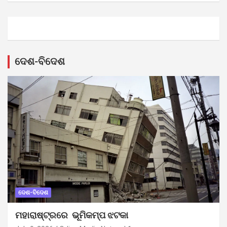
ଦେଶ-ବିଦେଶ
ଦେଶ-ବିଦେଶ
ମହାରାଷ୍ଟ୍ରରେ ଭୂମିକମ୍ପ ଝଟକା