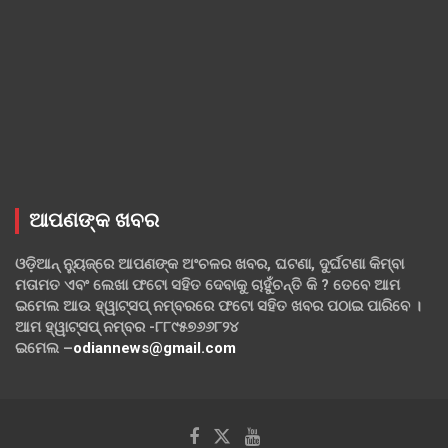
ଆପଣଙ୍କ ଖବର
ଓଡ଼ିଆନ୍ ନ୍ୟୁଜ୍‌ରେ ଆପଣଙ୍କ ଅଂଚଳର ଖବର, ଘଟଣା, ଦୁର୍ଘଟଣା କିମ୍ବା
ମତାମତ ଏବଂ ଲେଖା ଫଟୋ ସହିତ ଦେବାକୁ ଚାହୁଁଚନ୍ତି କି ? ତେବେ ଆମ
ଇମେଲ ଆଉ ହ୍ୱାଟ୍‌ସପ୍ ନମ୍ବରରେ ଫଟୋ ସହିତ ଖବର ପଠାଇ ପାରିବେ ।
ଆମ ହ୍ୱାଟ୍‌ସପ୍ ନମ୍ବର -୮୮୯୫୭୬୬୮୨୪
ଇମେଲ –
odiannews@gmail.com