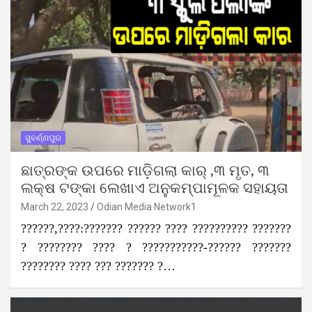
ସୁବର୍ଣ୍ଣପୁର
ଛାତ୍ରଙ୍କ ଉପରେ ମାଡ଼ିଗଲା କାର୍ ,୩ ମୃତ, ୩
ଲକ୍ଷ ଟଙ୍କା ଲେଖାଏ ଅନୁକମ୍ପାମୂଳକ ସହାୟତା
March 22, 2023
Odian Media Network1
??????,????:??????? ?????? ???? ?????????? ???????
? ???????? ???? ? ???????????-?????? ???????
???????? ???? ??? ??????? ?…