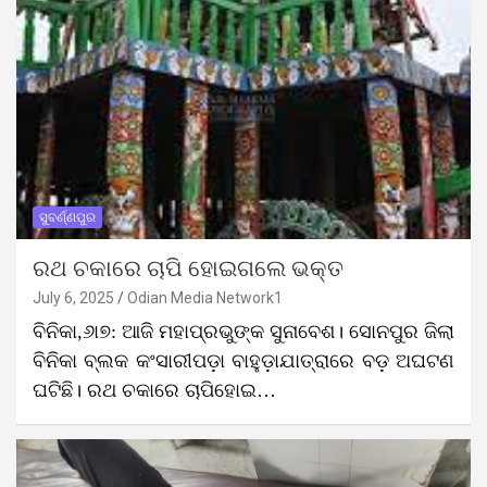
ସୁବର୍ଣ୍ଣପୁର
ରଥ ଚକାରେ ଚାପି ହୋଇଗଲେ ଭକ୍ତ
July 6, 2025
Odian Media Network1
ବିନିକା,୬ା୭: ଆଜି ମହାପ୍ରଭୁଙ୍କ ସୁନାବେଶ। ସୋନପୁର ଜିଲା
ବିନିକା ବ୍ଲକ କଂସାରୀପଡ଼ା ବାହୁଡ଼ାଯାତ୍ରାରେ ବଡ଼ ଅଘଟଣ
ଘଟିଛି। ରଥ ଚକାରେ ଚାପିହୋଇ…