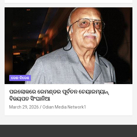
ଦେଶ-ବିଦେଶ
ପରଲୋକରେ ରେମଣ୍ଡର ପୂର୍ବତନ ଚେୟାରମ୍ୟାନ୍
ବିଜୟପତ ସିଂଘାନିଆ
March 29, 2026
Odian Media Network1