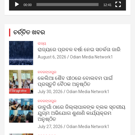
00:00
12:41
ଚର୍ଚ୍ଚିତ ଖବର
ରାଜ୍ୟ
ରାଜ୍ୟରେ ପ୍ରବଳ ବର୍ଷା ନେଇ ସତର୍କତା ଜାରି
August 6, 2026
Odian Media Network1
ନବରଙ୍ଗପୁର
କେଲିଆ ଶୈବ ପୀଠରେ ବୋଲବମ ପାଇଁ
ପ୍ରସ୍ତୁତି ବୈଠକ ଅନୁଷ୍ଠିତ
July 30, 2026
Odian Media Network1
ନବରଙ୍ଗପୁର
ଡାବୁଗାଁ ଠାରେ ଜିଲ୍ଲାପାଳଙ୍କ ବ୍ଲକ ସ୍ତରୀୟ
ଯୁଗ୍ମ ଅଭିଯୋଗ ଶୁଣାଣି କାର୍ଯ୍ୟକ୍ରମ
ଅନୁଷ୍ଠିତ
July 27, 2026
Odian Media Network1