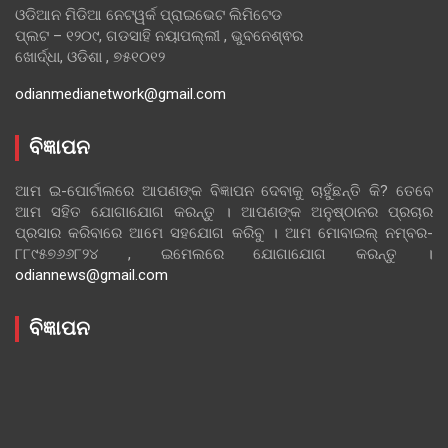
ଓଡିଆନ ମିଡିଆ ନେଟୱର୍କ ପ୍ରାଇଭେଟ ଲିମିଟେଡ
ପ୍ଲଟ – ୧୨୦୯, ଗଡସାହି ନୟାପଲ୍ଲୀ , ଭୁବନେଶ୍ଵର
ଖୋର୍ଦ୍ଧା, ଓଡିଶା , ୭୫୧୦୧୨
odianmedianetwork@gmail.com
ବିଜ୍ଞାପନ
ଆମ ଇ-ପୋର୍ଟାଲରେ ଆପଣଙ୍କ ବିଜ୍ଞାପନ ଦେବାକୁ ଚାହୁଁଛନ୍ତି କି? ତେବେ
ଆମ ସହିତ ଯୋଗାଯୋଗ କରନ୍ତୁ । ଆପଣଙ୍କ ଅନୁଷ୍ଠାନର ପ୍ରଚାର
ପ୍ରସାର କରିବାରେ ଆମେ ସହଯୋଗ କରିବୁ । ଆମ ମୋବାଇଲ୍ ନମ୍ବର-
୮୮୯୫୭୬୬୮୨୪ , ଇମେଲରେ ଯୋଗାଯୋଗ କରନ୍ତୁ ।
odiannews@gmail.com
ବିଜ୍ଞାପନ