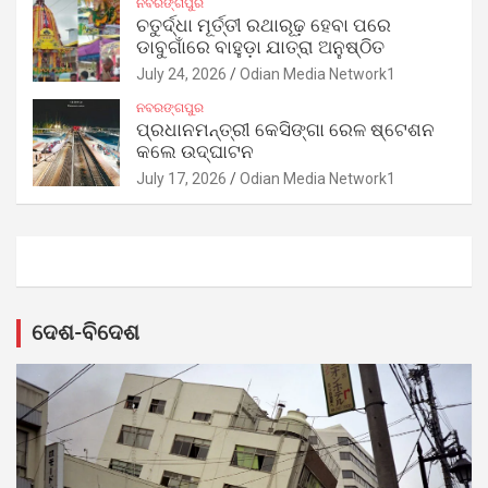
ନବରଙ୍ଗପୁର
ଚତୁର୍ଦ୍ଧା ମୂର୍ତ୍ତୀ ରଥାରୂଢ଼ ହେବା ପରେ
ଡାବୁଗାଁରେ ବାହୁଡ଼ା ଯାତ୍ରା ଅନୁଷ୍ଠିତ
July 24, 2026
Odian Media Network1
ନବରଙ୍ଗପୁର
ପ୍ରଧାନମନ୍ତ୍ରୀ କେସିଙ୍ଗା ରେଳ ଷ୍ଟେଶନ
କଲେ ଉଦ୍‌ଘାଟନ
July 17, 2026
Odian Media Network1
ଦେଶ-ବିଦେଶ