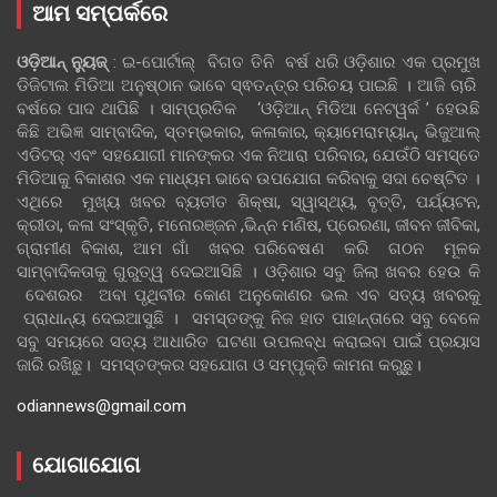
ଆମ ସମ୍ପର୍କରେ
ଓଡ଼ିଆନ୍‍ ନ୍ୟୁଜ୍‍
: ଇ-ପୋର୍ଟାଲ୍ ବିଗତ ତିନି ବର୍ଷ ଧରି ଓଡ଼ିଶାର ଏକ ପ୍ରମୁଖ
ଡିଜିଟାଲ ମିଡିଆ ଅନୁଷ୍ଠାନ ଭାବେ ସ୍ଵତନ୍ତ୍ର ପରିଚୟ ପାଇଛି । ଆଜି ଚାରି
ବର୍ଷରେ ପାଦ ଥାପିଛି । ସାମ୍ପ୍ରତିକ ‘ଓଡ଼ିଆନ୍‍ ମିଡିଆ ନେଟୱର୍କ ’ ହେଉଛି
କିଛି ଅଭିଜ୍ଞ ସାମ୍ବାଦିକ, ସ୍ତମ୍ଭକାର, କଳାକାର, କ୍ୟାମେରାମ୍ୟାନ୍, ଭିଜୁଆଲ୍
ଏଡିଟର୍ ଏବଂ ସହଯୋଗୀ ମାନଙ୍କର ଏକ ନିଆରା ପରିବାର, ଯେଉଁଠି ସମସ୍ତେ
ମିଡିଆକୁ ବିକାଶର ଏକ ମାଧ୍ୟମ ଭାବେ ଉପଯୋଗ କରିବାକୁ ସଦା ଚେଷ୍ଟିତ ।
ଏଥିରେ ମୁଖ୍ୟ ଖବର ବ୍ୟତୀତ ଶିକ୍ଷା, ସ୍ୱାସ୍ଥ୍ୟ, ବୃତ୍ତି, ପର୍ଯ୍ୟଟନ,
କ୍ରୀଡା, କଳା ସଂସ୍କୃତି, ମନୋରଞ୍ଜନ ,ଭିନ୍ନ ମଣିଷ, ପ୍ରେରଣା, ଜୀବନ ଜୀବିକା,
ଗ୍ରାମୀଣ ବିକାଶ, ଆମ ଗାଁ ଖବର ପରିବେଷଣ କରି ଗଠନ ମୂଳକ
ସାମ୍ବାଦିକତାକୁ ଗୁରୁତ୍ୱ ଦେଇଆସିଛି । ଓଡ଼ିଶାର ସବୁ ଜିଲା ଖବର ହେଉ କି
ଦେଶରର ଅବା ପୃଥିବୀର କୋଣ ଅନୁକୋଣର ଭଲ ଏବ ସତ୍ୟ ଖବରକୁ
ପ୍ରାଧାନ୍ୟ ଦେଇଆସୁଛି । ସମସ୍ତଙ୍କୁ ନିଜ ହାତ ପାହାନ୍ତାରେ ସବୁ ବେଳେ
ସବୁ ସମୟରେ ସତ୍ୟ ଆଧାରିତ ଘଟଣା ଉପଲବ୍ଧ କରାଇବା ପାଇଁ ପ୍ରୟାସ
ଜାରି ରଖିଛୁ। ସମସ୍ତଙ୍କର ସହଯୋଗ ଓ ସମ୍ପୃକ୍ତି କାମନା କରୁଛୁ।
odiannews@gmail.com
ଯୋଗାଯୋଗ