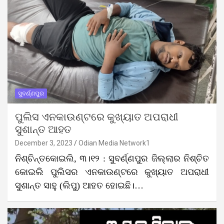
ସୁବର୍ଣ୍ଣପୁର
ପୁଲିସ ଏନକାଉଣ୍ଟରେ କୁଖ୍ୟାତ ଅପରାଧୀ
ସୁଶାନ୍ତ ଆହତ
December 3, 2023
Odian Media Network1
ନିଶ୍ଚିନ୍ତକୋଇଲି, ୩।୧୨ : ସୁବର୍ଣ୍ଣପୁର ଜିଲ୍ଲାର ନିଶ୍ଚିତ
କୋଇଲି ପୁଲିସର ଏନକାଉଣ୍ଟରେ କୁଖ୍ୟାତ ଅପରାଧୀ
ସୁଶାନ୍ତ ସାହୁ (ଲିପୁ) ଆହତ ହୋଇଛି।…