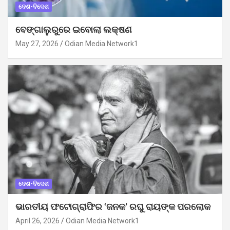
ଦେଶ-ବିଦେଶ
ବେଙ୍ଗାଲୁରୁରେ ଇବୋଲା ଲକ୍ଷଣ
May 27, 2026
Odian Media Network1
ଦେଶ-ବିଦେଶ
ଭାରତୀୟ ଫଟୋଗ୍ରାଫିର ‘ଜନକ’ ରଘୁ ରାୟଙ୍କ ପରଲୋକ
April 26, 2026
Odian Media Network1