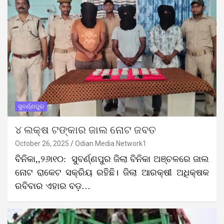
ସୁବର୍ଣ୍ଣପୁର
୪ ଲକ୍ଷ ଟଙ୍କାର ଜାଲ ନୋଟ ଜବତ
October 26, 2025
Odian Media Network1
ବିନିକା,,୨୬ା୧୦: ସୁବର୍ଣ୍ଣପୁର ଜିଲା ବିନିକା ଅଞ୍ଚଳରେ ଜାଲ
ନୋଟ ରାକେଟ ସକ୍ରିୟ ରହିଛି। ଜିଲା ଆରକ୍ଷୀ ଅଧିକ୍ଷକ
ରବିବାର ଏହାର ବଡ଼…