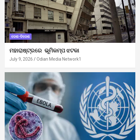
ଦେଶ-ବିଦେଶ
ମହାରାଷ୍ଟ୍ରରେ ଭୂମିକମ୍ପ ଝଟକା
July 9, 2026
Odian Media Network1