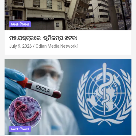
ଦେଶ-ବିଦେଶ
ମହାରାଷ୍ଟ୍ରରେ ଭୂମିକମ୍ପ ଝଟକା
July 9, 2026
Odian Media Network1
ଦେଶ-ବିଦେଶ