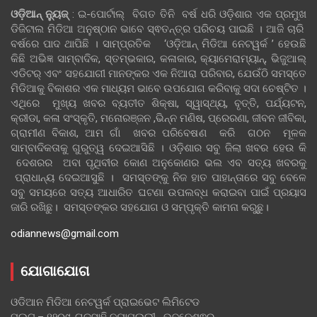
ଓଡ଼ିଆନ୍‍ ନ୍ୟୁଜ୍‍
: ଇ-ପୋର୍ଟାଲ୍ ବିଗତ ତିନି ବର୍ଷ ଧରି ଓଡ଼ିଶାର ଏକ ପ୍ରମୁଖ
ଡିଜିଟାଲ ମିଡିଆ ଅନୁଷ୍ଠାନ ଭାବେ ସ୍ଵତନ୍ତ୍ର ପରିଚୟ ପାଇଛି । ଆଜି ଚାରି
ବର୍ଷରେ ପାଦ ଥାପିଛି । ସାମ୍ପ୍ରତିକ ‘ଓଡ଼ିଆନ୍‍ ମିଡିଆ ନେଟୱର୍କ ’ ହେଉଛି
କିଛି ଅଭିଜ୍ଞ ସାମ୍ବାଦିକ, ସ୍ତମ୍ଭକାର, କଳାକାର, କ୍ୟାମେରାମ୍ୟାନ୍, ଭିଜୁଆଲ୍
ଏଡିଟର୍ ଏବଂ ସହଯୋଗୀ ମାନଙ୍କର ଏକ ନିଆରା ପରିବାର, ଯେଉଁଠି ସମସ୍ତେ
ମିଡିଆକୁ ବିକାଶର ଏକ ମାଧ୍ୟମ ଭାବେ ଉପଯୋଗ କରିବାକୁ ସଦା ଚେଷ୍ଟିତ ।
ଏଥିରେ ମୁଖ୍ୟ ଖବର ବ୍ୟତୀତ ଶିକ୍ଷା, ସ୍ୱାସ୍ଥ୍ୟ, ବୃତ୍ତି, ପର୍ଯ୍ୟଟନ,
କ୍ରୀଡା, କଳା ସଂସ୍କୃତି, ମନୋରଞ୍ଜନ ,ଭିନ୍ନ ମଣିଷ, ପ୍ରେରଣା, ଜୀବନ ଜୀବିକା,
ଗ୍ରାମୀଣ ବିକାଶ, ଆମ ଗାଁ ଖବର ପରିବେଷଣ କରି ଗଠନ ମୂଳକ
ସାମ୍ବାଦିକତାକୁ ଗୁରୁତ୍ୱ ଦେଇଆସିଛି । ଓଡ଼ିଶାର ସବୁ ଜିଲା ଖବର ହେଉ କି
ଦେଶରର ଅବା ପୃଥିବୀର କୋଣ ଅନୁକୋଣର ଭଲ ଏବ ସତ୍ୟ ଖବରକୁ
ପ୍ରାଧାନ୍ୟ ଦେଇଆସୁଛି । ସମସ୍ତଙ୍କୁ ନିଜ ହାତ ପାହାନ୍ତାରେ ସବୁ ବେଳେ
ସବୁ ସମୟରେ ସତ୍ୟ ଆଧାରିତ ଘଟଣା ଉପଲବ୍ଧ କରାଇବା ପାଇଁ ପ୍ରୟାସ
ଜାରି ରଖିଛୁ। ସମସ୍ତଙ୍କର ସହଯୋଗ ଓ ସମ୍ପୃକ୍ତି କାମନା କରୁଛୁ।
odiannews@gmail.com
ଯୋଗାଯୋଗ
ଓଡିଆନ ମିଡିଆ ନେଟୱର୍କ ପ୍ରାଇଭେଟ ଲିମିଟେଡ
ପ୍ଲଟ – ୧୨୦୯, ଗଡସାହି ନୟାପଲ୍ଲୀ , ଭୁବନେଶ୍ଵର