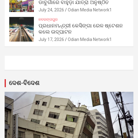
ଡାବୁଗାଁରେ ବାହୁଡ଼ା ଯାତ୍ରା ଅନୁଷ୍ଠିତ
July 24, 2026
Odian Media Network1
ନବରଙ୍ଗପୁର
ପ୍ରଧାନମନ୍ତ୍ରୀ କେସିଙ୍ଗା ରେଳ ଷ୍ଟେଶନ
କଲେ ଉଦ୍‌ଘାଟନ
July 17, 2026
Odian Media Network1
ଦେଶ-ବିଦେଶ