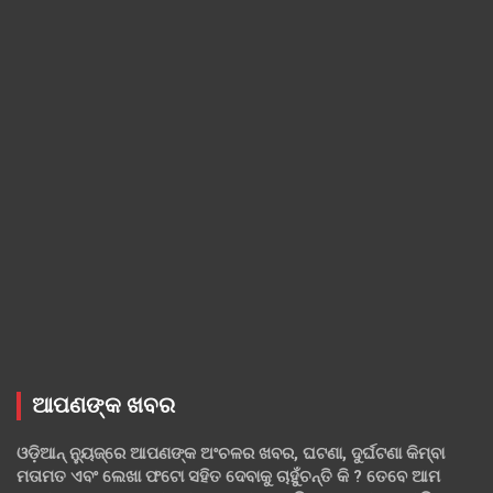
ଆପଣଙ୍କ ଖବର
ଓଡ଼ିଆନ୍ ନ୍ୟୁଜ୍‌ରେ ଆପଣଙ୍କ ଅଂଚଳର ଖବର, ଘଟଣା, ଦୁର୍ଘଟଣା କିମ୍ବା
ମତାମତ ଏବଂ ଲେଖା ଫଟୋ ସହିତ ଦେବାକୁ ଚାହୁଁଚନ୍ତି କି ? ତେବେ ଆମ