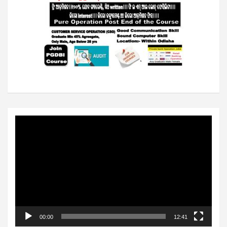
Video
Player
00:00
12:41