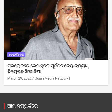
ଦେଶ-ବିଦେଶ
ପରଲୋକରେ ରେମଣ୍ଡର ପୂର୍ବତନ ଚେୟାରମ୍ୟାନ୍
ବିଜୟପତ ସିଂଘାନିଆ
March 29, 2026
Odian Media Network1
ଆମ ସମ୍ପର୍କରେ