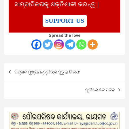
ସାମ୍ବାଦିକତାକୁ ଶକ୍ତିଶାଳୀ କରନ୍ତୁ |
SUPPORT US
Spread the love
Post
ପଞ୍ଜାବ ମୁଖ୍ୟମନ୍ତ୍ରୀଙ୍କ ପୁତୁରା ଗିରଫ
navigation
ପୁରୀରେ ୫ଟି ସଚିବ