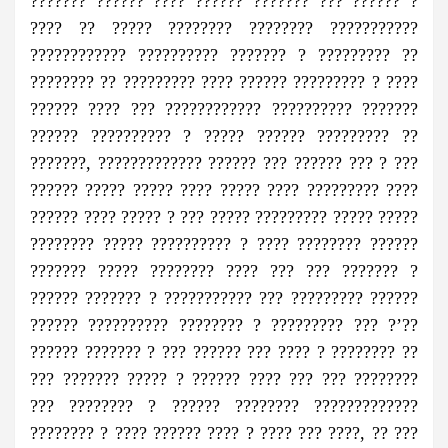
??????? ?????? ???? ?????? ??????? ??? ?????? ?
???? ?? ????? ???????? ???????? ???????????
???????????? ?????????? ??????? ? ????????? ??
???????? ?? ????????? ???? ?????? ????????? ? ????
?????? ???? ??? ???????????? ?????????? ???????
?????? ?????????? ? ????? ?????? ????????? ??
???????, ????????????? ?????? ??? ?????? ??? ? ???
?????? ????? ????? ???? ????? ???? ????????? ????
?????? ???? ????? ? ??? ????? ????????? ????? ?????
???????? ????? ?????????? ? ???? ???????? ??????
??????? ????? ???????? ???? ??? ??? ??????? ?
?????? ??????? ? ??????????? ??? ????????? ??????
?????? ?????????? ???????? ? ????????? ??? ?’??
?????? ??????? ? ??? ?????? ??? ???? ? ???????? ??
??? ??????? ????? ? ?????? ???? ??? ??? ????????
??? ???????? ? ?????? ???????? ?????????????
???????? ? ???? ?????? ???? ? ???? ??? ????, ?? ???