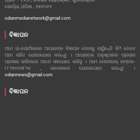
ଖୋର୍ଦ୍ଧା, ଓଡିଶା , ୭୫୧୦୧୨
odianmedianetwork@gmail.com
ବିଜ୍ଞାପନ
ଆମ ଇ-ପୋର୍ଟାଲରେ ଆପଣଙ୍କ ବିଜ୍ଞାପନ ଦେବାକୁ ଚାହୁଁଛନ୍ତି କି? ତେବେ
ଆମ ସହିତ ଯୋଗାଯୋଗ କରନ୍ତୁ । ଆପଣଙ୍କ ଅନୁଷ୍ଠାନର ପ୍ରଚାର
ପ୍ରସାର କରିବାରେ ଆମେ ସହଯୋଗ କରିବୁ । ଆମ ମୋବାଇଲ୍ ନମ୍ବର-
୮୮୯୫୭୬୬୮୨୪ , ଇମେଲରେ ଯୋଗାଯୋଗ କରନ୍ତୁ ।
odiannews@gmail.com
ବିଜ୍ଞାପନ