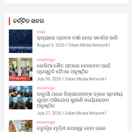
ଚର୍ଚ୍ଚିତ ଖବର
ରାଜ୍ୟ
ରାଜ୍ୟରେ ପ୍ରବଳ ବର୍ଷା ନେଇ ସତର୍କତା ଜାରି
August 6, 2026
Odian Media Network1
ନବରଙ୍ଗପୁର
କେଲିଆ ଶୈବ ପୀଠରେ ବୋଲବମ ପାଇଁ
ପ୍ରସ୍ତୁତି ବୈଠକ ଅନୁଷ୍ଠିତ
July 30, 2026
Odian Media Network1
ନବରଙ୍ଗପୁର
ଡାବୁଗାଁ ଠାରେ ଜିଲ୍ଲାପାଳଙ୍କ ବ୍ଲକ ସ୍ତରୀୟ
ଯୁଗ୍ମ ଅଭିଯୋଗ ଶୁଣାଣି କାର୍ଯ୍ୟକ୍ରମ
ଅନୁଷ୍ଠିତ
July 27, 2026
Odian Media Network1
ନବରଙ୍ଗପୁର
ଚତୁର୍ଦ୍ଧା ମୂର୍ତ୍ତୀ ରଥାରୂଢ଼ ହେବା ପରେ