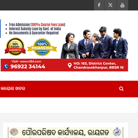
କରୋନା ଖବର