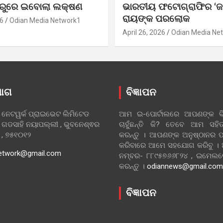
ୁରୁରେ ଇବୋଲା ଲକ୍ଷଣ
ଭାରତୀୟ ଫଟୋଗ୍ରାଫିର ‘ଜ
ରାୟଙ୍କ ପରଲୋକ
6
Odian Media Network1
April 26, 2026
Odian Media Ne
ୋଗ
ବିଜ୍ଞାପନ
 ନେଟୱର୍କ ପ୍ରାଇଭେଟ ଲିମିଟେଡ
ଆମ ଇ-ପୋର୍ଟାଲରେ ଆପଣଙ୍କ ବିଜ
 ଗଡସାହି ନୟାପଲ୍ଲୀ , ଭୁବନେଶ୍ଵର
ଚାହୁଁଛନ୍ତି କି? ତେବେ ଆମ ସ
ା , ୭୫୧୦୧୨
କରନ୍ତୁ । ଆପଣଙ୍କ ଅନୁଷ୍ଠାନର ପ
କରିବାରେ ଆମେ ସହଯୋଗ କରିବୁ ।
etwork@gmail.com
ନମ୍ବର- ୮୮୯୫୭୬୬୮୨୪ , ଇମେ
କରନ୍ତୁ ।
odiannews@gmail.com
ବିଜ୍ଞାପନ