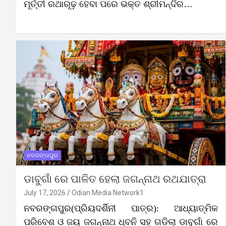
ମୂର୍ତ୍ତୀ ରଥାରୂଢ଼ ହେବା ପରେ ଭକ୍ତ ଶ୍ରୀମନ୍ଦିର…
ନବରଙ୍ଗପୁର
ଡାବୁଗାଁ ରେ ପାଳିତ ହେଲା ଜଗନ୍ନାଥ ରଥଯାତ୍ରା
July 17, 2026
Odian Media Network1
ନବରଙ୍ଗପୁର(ପ୍ରିୟଦର୍ଶିନୀ ପାତ୍ର): ଆଧ୍ୟାତ୍ମିକ
ପରିବେଶ ଓ ଜୟ ଜଗନ୍ନାଥ ଧ୍ବନି ସହ ଗଡ଼ିଲା ଡାବୁଗାଁ ରେ