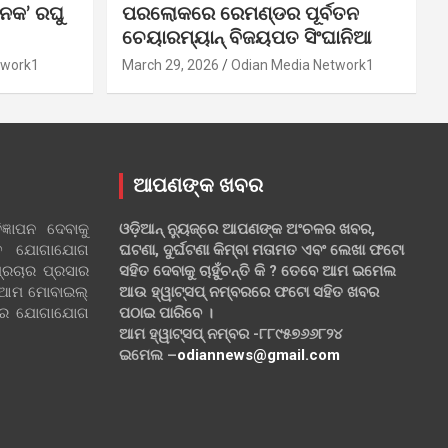
ନକ’ ରଘୁ
ପରଲୋକରେ ରେମଣ୍ଡର ପୂର୍ବତନ
ଚେୟାରମ୍ୟାନ୍ ବିଜୟପତ ସିଂଘାନିଆ
twork1
March 29, 2026
Odian Media Network1
ଆପଣଙ୍କ ଖବର
୍ଞାପନ ଦେବାକୁ
ଓଡ଼ିଆନ୍ ନ୍ୟୁଜ୍‌ରେ ଆପଣଙ୍କ ଅଂଚଳର ଖବର,
ହିତ ଯୋଗାଯୋଗ
ଘଟଣା, ଦୁର୍ଘଟଣା କିମ୍ବା ମତାମତ ଏବଂ ଲେଖା ଫଟୋ
୍ରଚାର ପ୍ରସାର
ସହିତ ଦେବାକୁ ଚାହୁଁଚନ୍ତି କି ? ତେବେ ଆମ ଇମେଲ
 ଆମ ମୋବାଇଲ୍
ଆଉ ହ୍ୱାଟ୍‌ସପ୍ ନମ୍ବରରେ ଫଟୋ ସହିତ ଖବର
ଲରେ ଯୋଗାଯୋଗ
ପଠାଇ ପାରିବେ ।
ଆମ ହ୍ୱାଟ୍‌ସପ୍ ନମ୍ବର -୮୮୯୫୭୬୬୮୨୪
ଇମେଲ –
odiannews@gmail.com