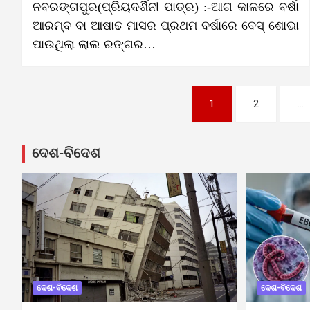
ନବରଙ୍ଗପୁର(ପ୍ରିୟଦର୍ଶିନୀ ପାତ୍ର) :-ଆଗ କାଳରେ ବର୍ଷା
ଆରମ୍ବ ବା ଆଷାଢ ମାସର ପ୍ରଥମ ବର୍ଷାରେ ବେସ୍ ଶୋଭା
ପାଉଥିଲା ଲାଲ ରଙ୍ଗର…
Posts
1
2
…
pagination
ଦେଶ-ବିଦେଶ
ଦେଶ-ବିଦେଶ
ଦେଶ-ବିଦେଶ