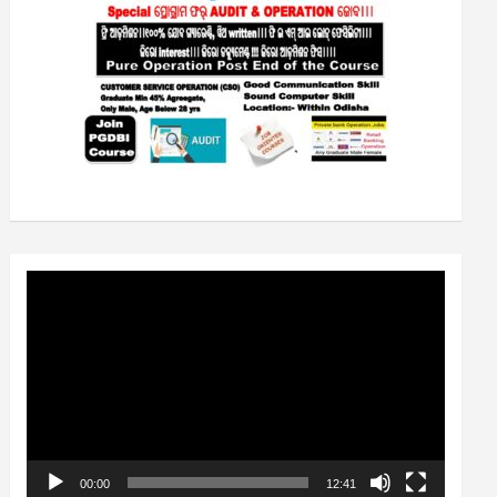
Video
Player
00:00
12:41