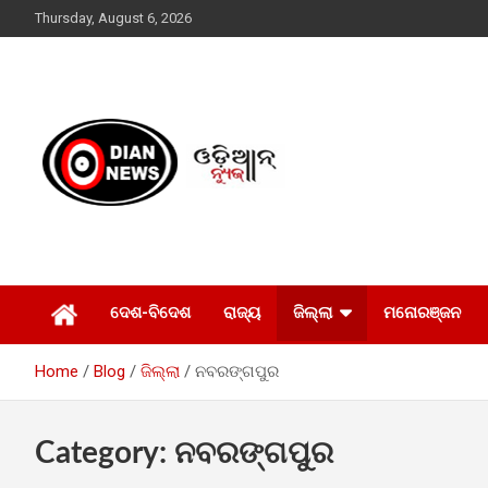
Skip
Thursday, August 6, 2026
to
content
ସାରା ଦୁନିଆର ଖବର ଆପଣଙ୍କ ହାତମୁଠାରେ…
ଓଡିଆନ୍ ନ୍ୟୁଜ
ଦେଶ-ବିଦେଶ
ରାଜ୍ୟ
ଜିଲ୍ଲା
ମନୋରଞ୍ଜନ
Home
Blog
ଜିଲ୍ଲା
ନବରଙ୍ଗପୁର
Category:
ନବରଙ୍ଗପୁର