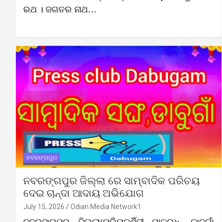
ରଥ । ଜଗତର ନାଥ…
ନବରଙ୍ଗପୁର
ନବରଙ୍ଗପୁର ଜିଲ୍ଲା ରେ ସାମ୍ବାଦିକ ପରିଚୟ
ଦେଇ ଚାନ୍ଦା ଆଦାୟ ଅଭିଯୋଗ
July 15, 2026
Odian Media Network1