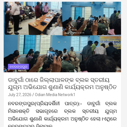
ନବରଙ୍ଗପୁର
ଡାବୁଗାଁ ଠାରେ ଜିଲ୍ଲାପାଳଙ୍କ ବ୍ଲକ ସ୍ତରୀୟ
ଯୁଗ୍ମ ଅଭିଯୋଗ ଶୁଣାଣି କାର୍ଯ୍ୟକ୍ରମ ଅନୁଷ୍ଠିତ
July 27, 2026
Odian Media Network1
ନବରଙ୍ଗପୁର(ପ୍ରିୟଦର୍ଶିନୀ ପାତ୍ର):- ଡାବୁଗାଁ ବ୍ଲକ
ମିସନଶକ୍ତି ସଭାଗୃହରେ ବ୍ଲକ ସ୍ତରୀୟ ଯୁଗ୍ମ
ଅଭିଯୋଗ ଶୁଣାଣି କାର୍ଯ୍ୟକ୍ରମ ଅନୁଷ୍ଠିତ ହେଲା।ଏଥିରେ
ନବରଙ୍ଗପୁର ଜିଲାପାଳ…