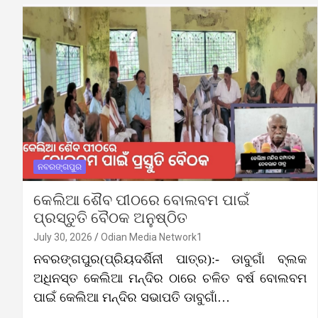
ନବରଙ୍ଗପୁର
କେଲିଆ ଶୈବ ପୀଠରେ ବୋଲବମ ପାଇଁ
ପ୍ରସ୍ତୁତି ବୈଠକ ଅନୁଷ୍ଠିତ
July 30, 2026
Odian Media Network1
ନବରଙ୍ଗପୁର(ପ୍ରିୟଦର୍ଶିନୀ ପାତ୍ର):- ଡାବୁଗାଁ ବ୍ଲକ
ଅଧିନସ୍ତ କେଲିଆ ମନ୍ଦିର ଠାରେ ଚଳିତ ବର୍ଷ ବୋଲବମ
ପାଇଁ କେଲିଆ ମନ୍ଦିର ସଭାପତି ଡାବୁଗାଁ…