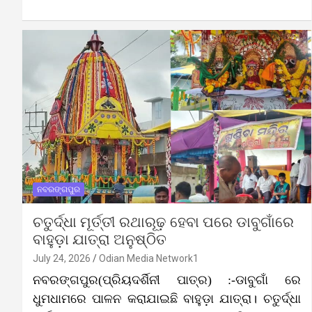
ନବରଙ୍ଗପୁର
ଚତୁର୍ଦ୍ଧା ମୂର୍ତ୍ତୀ ରଥାରୂଢ଼ ହେବା ପରେ ଡାବୁଗାଁରେ
ବାହୁଡ଼ା ଯାତ୍ରା ଅନୁଷ୍ଠିତ
July 24, 2026
Odian Media Network1
ନବରଙ୍ଗପୁର(ପ୍ରିୟଦର୍ଶିନୀ ପାତ୍ର) :-ଡାବୁଗାଁ ରେ
ଧୁମଧାମରେ ପାଳନ କରାଯାଇଛି ବାହୁଡ଼ା ଯାତ୍ରା। ଚତୁର୍ଦ୍ଧା