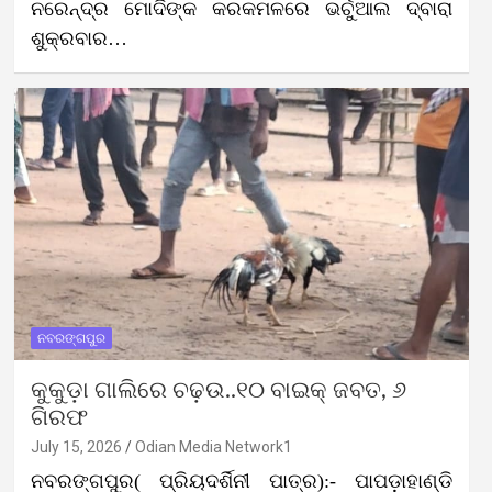
ନରେନ୍ଦ୍ର ମୋଦିଙ୍କ କରକମଳରେ ଭର୍ଚୁଆଲ ଦ୍ବାରା
ଶୁକ୍ରବାର…
ନବରଙ୍ଗପୁର
କୁକୁଡ଼ା ଗାଲିରେ ଚଢ଼ଉ..୧୦ ବାଇକ୍ ଜବତ, ୬
ଗିରଫ
July 15, 2026
Odian Media Network1
ନବରଙ୍ଗପୁର( ପ୍ରିୟଦର୍ଶିନୀ ପାତ୍ର):- ପାପଡ଼ାହାଣ୍ଡି