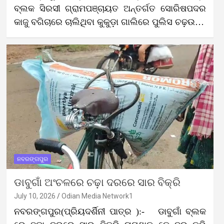
ବ୍ଲକ ସିରସୀ ଗ୍ରାମପଞ୍ଚାୟତ ଅନ୍ତର୍ଗତ ସୋରିଷପଦର
କାଜୁ ବଗିଚାରେ ଚାଲିଥିବା କୁକୁଡ଼ା ଗାଲିରେ ପୁଲିସ ଚଢ଼ଉ…
ନବରଙ୍ଗପୁର
ଡାବୁଗାଁ ଅଂଚଳରେ ଚଢ଼ା ଦରରେ ସାର ବିକ୍ରି
July 10, 2026
Odian Media Network1
ନବରଙ୍ଗପୁର(ପ୍ରିୟଦର୍ଶିନୀ ପାତ୍ର ):- ଡାବୁଗାଁ ବ୍ଲକ