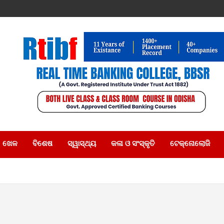
ଖେଳ
ବିଶେଷ
ସ୍ୱାସ୍ଥ୍ୟ
କଳା ଓ ସଂସ୍କୃତି
ଟେକ୍ନୋଲୋଜି