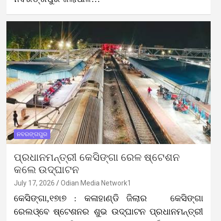
ନବରଙ୍ଗପୁର
ପ୍ରଧାନମନ୍ତ୍ରୀ କେସିଙ୍ଗା ରେଳ ଷ୍ଟେଶନ
କଲେ ଉଦ୍‌ଘାଟନ
July 17, 2026
Odian Media Network1
କେସିଙ୍ଗା,୧୭ା୭ : କଳାହାଣ୍ଡି ଜିଲାର କେସିଙ୍ଗା
ରେଲଓ୍ବେ ଷ୍ଟେଶନର ଶୁଭ ଉଦ୍‌ଘାଟନ ପ୍ରଧାନମନ୍ତ୍ରୀ