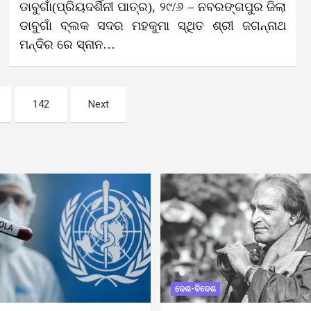
ଡାବୁଗାଁ(ପ୍ରିୟଦର୍ଶିନୀ ପାତ୍ର), ୨୯/୬ – ନବରଙ୍ଗପୁର ଜିଲା
ଡାବୁଗାଁ ବ୍ଲକ ସଦର ମହକୁମା ସ୍ଥିତ ଶ୍ରୀ ଜଗନ୍ନାଥ
ମନ୍ଦିର ରେ ସ୍ନାନ…
142
Next
ଦେଶ-ବିଦେଶ