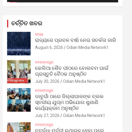
ଚର୍ଚ୍ଚିତ ଖବର
ରାଜ୍ୟ
ରାଜ୍ୟରେ ପ୍ରବଳ ବର୍ଷା ନେଇ ସତର୍କତା ଜାରି
August 6, 2026
Odian Media Network1
ନବରଙ୍ଗପୁର
କେଲିଆ ଶୈବ ପୀଠରେ ବୋଲବମ ପାଇଁ
ପ୍ରସ୍ତୁତି ବୈଠକ ଅନୁଷ୍ଠିତ
July 30, 2026
Odian Media Network1
ନବରଙ୍ଗପୁର
ଡାବୁଗାଁ ଠାରେ ଜିଲ୍ଲାପାଳଙ୍କ ବ୍ଲକ
ସ୍ତରୀୟ ଯୁଗ୍ମ ଅଭିଯୋଗ ଶୁଣାଣି
କାର୍ଯ୍ୟକ୍ରମ ଅନୁଷ୍ଠିତ
July 27, 2026
Odian Media Network1
ନବରଙ୍ଗପୁର
ଚତୁର୍ଦ୍ଧା ମୂର୍ତ୍ତୀ ରଥାରୂଢ଼ ହେବା ପରେ