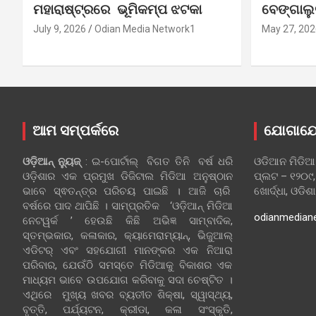
ମହାରାଷ୍ଟ୍ରରେ ଭୂମିକମ୍ପ ଝଟକା
ବେଙ୍ଗାଲ
July 9, 2026
Odian Media Network1
May 27, 202
ଆମ ସମ୍ପର୍କରେ
ଯୋଗାଯ
ଓଡ଼ିଆନ୍‍ ନ୍ୟୁଜ୍‍
: ଇ-ପୋର୍ଟାଲ୍ ବିଗତ ତିନି ବର୍ଷ ଧରି
ଓଡିଆନ ମିଡିଆ
ଓଡ଼ିଶାର ଏକ ପ୍ରମୁଖ ଡିଜିଟାଲ ମିଡିଆ ଅନୁଷ୍ଠାନ
ପ୍ଲଟ – ୧୨୦୯,
ଭାବେ ସ୍ଵତନ୍ତ୍ର ପରିଚୟ ପାଇଛି । ଆଜି ଚାରି
ଖୋର୍ଦ୍ଧା, ଓଡିଶ
ବର୍ଷରେ ପାଦ ଥାପିଛି । ସାମ୍ପ୍ରତିକ ‘ଓଡ଼ିଆନ୍‍ ମିଡିଆ
odianmedian
ନେଟୱର୍କ ’ ହେଉଛି କିଛି ଅଭିଜ୍ଞ ସାମ୍ବାଦିକ,
ସ୍ତମ୍ଭକାର, କଳାକାର, କ୍ୟାମେରାମ୍ୟାନ୍, ଭିଜୁଆଲ୍
ଏଡିଟର୍ ଏବଂ ସହଯୋଗୀ ମାନଙ୍କର ଏକ ନିଆରା
ପରିବାର, ଯେଉଁଠି ସମସ୍ତେ ମିଡିଆକୁ ବିକାଶର ଏକ
ମାଧ୍ୟମ ଭାବେ ଉପଯୋଗ କରିବାକୁ ସଦା ଚେଷ୍ଟିତ ।
ଏଥିରେ ମୁଖ୍ୟ ଖବର ବ୍ୟତୀତ ଶିକ୍ଷା, ସ୍ୱାସ୍ଥ୍ୟ,
ବୃତ୍ତି, ପର୍ଯ୍ୟଟନ, କ୍ରୀଡା, କଳା ସଂସ୍କୃତି,