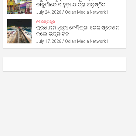
ଡାବୁଗାଁରେ ବାହୁଡ଼ା ଯାତ୍ରା ଅନୁଷ୍ଠିତ
July 24, 2026
Odian Media Network1
ନବରଙ୍ଗପୁର
ପ୍ରଧାନମନ୍ତ୍ରୀ କେସିଙ୍ଗା ରେଳ ଷ୍ଟେଶନ
କଲେ ଉଦ୍‌ଘାଟନ
July 17, 2026
Odian Media Network1