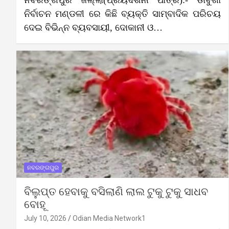
ନବରଙ୍ଗପୁର ଜିଲ୍ଲା(ପ୍ରିୟଦର୍ଶିନୀ ପାତ୍ର):- ଡାବୁଗାଁ
ନିର୍ବାଚନ ମଣ୍ଡଳୀ ରେ କିଛି ବ୍ୟକ୍ତି ସାମ୍ବାଦିକ ପରିଚୟ
ଦେଇ ବିଭିନ୍ନ ବ୍ୟବସାୟୀ, ଦୋକାନୀ ଓ…
ନବରଙ୍ଗପୁର
ବିଲୁପ୍ତ ହେବାକୁ ବସିଲାଣି ଲାଲ ଟୁକୁ ଟୁକୁ ସାଧବ
ବୋହୂ
July 10, 2026
Odian Media Network1