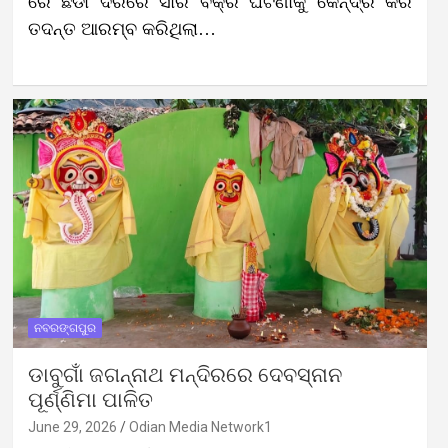
ରେ ଛଡା ଦରରେ ସାର ବିକ୍ରି ଘଟଣାକୁ କେନ୍ଦ୍ର କରି
ତଦନ୍ତ ଆରମ୍ବ କରିଥିଲା…
ନବରଙ୍ଗପୁର
ଡାବୁଗାଁ ଜଗନ୍ନାଥ ମନ୍ଦିରରେ ଦେବସ୍ନାନ
ପୂର୍ଣ୍ଣିମା ପାଳିତ
June 29, 2026
Odian Media Network1