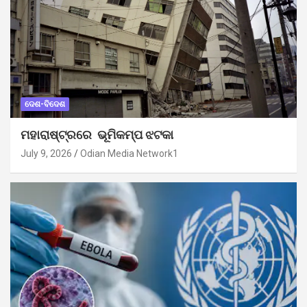
ଦେଶ-ବିଦେଶ
ମହାରାଷ୍ଟ୍ରରେ ଭୂମିକମ୍ପ ଝଟକା
July 9, 2026
Odian Media Network1