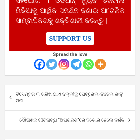
ସହଯୋଗ । ଓଡିଆନ୍ ନ୍ୟୁଜ ଡିଜିଟାଲ
ମିଡିଆକୁ ଆର୍ଥିକ ସମର୍ଥନ ଜଣାଇ ଆଂଚଳିକ
ସାମ୍ବାଦିକତାକୁ ଶକ୍ତିଶାଳୀ କରନ୍ତୁ |
SUPPORT US
Spread the love
Post
ଡିସେମ୍ବର ୩ ତାରିଖ ଯାଏ ଦିଲ୍ଲୀକୁ ପେଟ୍ରୋଲ-ଡିଜେଲ ଗାଡ଼ି
navigation
ମନା
ପୌରାଣିକ ଗୀତିନାଟ୍ୟ “ଅପରାଜିତା”ରେ ବିଭୋର ହେଲେ ଦର୍ଶକ