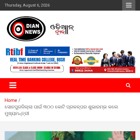
Skip
Thursday, August 6, 2026
to
content
ସାରା ଦୁନିଆର ଖବର ଆପଣଙ୍କ ହାତମୁଠାରେ…
ଓଡିଆନ୍ ନ୍ୟୁଜ
Home
ସୋନପୁରଜିଲ୍ଲା ପାଇଁ ୩୦୦ କୋଟି ପ୍ରକଳ୍ପର ଶୁଭାରମ୍ଭ କଲେ
ମୁଖ୍ୟମନ୍ତ୍ରୀ