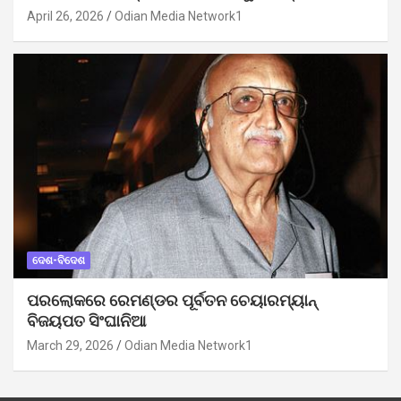
April 26, 2026
Odian Media Network1
ଦେଶ-ବିଦେଶ
ପରଲୋକରେ ରେମଣ୍ଡର ପୂର୍ବତନ ଚେୟାରମ୍ୟାନ୍
ବିଜୟପତ ସିଂଘାନିଆ
March 29, 2026
Odian Media Network1