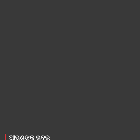
ଆପଣଙ୍କ ଖବର