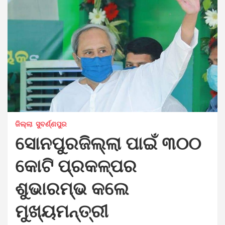
ଜିଲ୍ଲା
ସୁବର୍ଣ୍ଣପୁର
ସୋନପୁରଜିଲ୍ଲା ପାଇଁ ୩୦୦
କୋଟି ପ୍ରକଳ୍ପର
ଶୁଭାରମ୍ଭ କଲେ
ମୁଖ୍ୟମନ୍ତ୍ରୀ