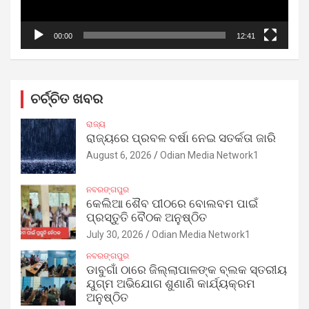
00:00
12:41
ଚର୍ଚ୍ଚିତ ଖବର
ରାଜ୍ୟ
ରାଜ୍ୟରେ ପ୍ରବଳ ବର୍ଷା ନେଇ ସତର୍କତା ଜାରି
August 6, 2026
Odian Media Network1
ନବରଙ୍ଗପୁର
କେଲିଆ ଶୈବ ପୀଠରେ ବୋଲବମ ପାଇଁ
ପ୍ରସ୍ତୁତି ବୈଠକ ଅନୁଷ୍ଠିତ
July 30, 2026
Odian Media Network1
ନବରଙ୍ଗପୁର
ଡାବୁଗାଁ ଠାରେ ଜିଲ୍ଲାପାଳଙ୍କ ବ୍ଲକ ସ୍ତରୀୟ
ଯୁଗ୍ମ ଅଭିଯୋଗ ଶୁଣାଣି କାର୍ଯ୍ୟକ୍ରମ
ଅନୁଷ୍ଠିତ