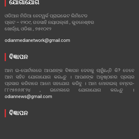
ଯୋଗାଯୋଗ
ଓଡିଆନ ମିଡିଆ ନେଟୱର୍କ ପ୍ରାଇଭେଟ ଲିମିଟେଡ
ପ୍ଲଟ – ୧୨୦୯, ଗଡସାହି ନୟାପଲ୍ଲୀ , ଭୁବନେଶ୍ଵର
ଖୋର୍ଦ୍ଧା, ଓଡିଶା , ୭୫୧୦୧୨
odianmedianetwork@gmail.com
ବିଜ୍ଞାପନ
ଆମ ଇ-ପୋର୍ଟାଲରେ ଆପଣଙ୍କ ବିଜ୍ଞାପନ ଦେବାକୁ ଚାହୁଁଛନ୍ତି କି? ତେବେ
ଆମ ସହିତ ଯୋଗାଯୋଗ କରନ୍ତୁ । ଆପଣଙ୍କ ଅନୁଷ୍ଠାନର ପ୍ରଚାର
ପ୍ରସାର କରିବାରେ ଆମେ ସହଯୋଗ କରିବୁ । ଆମ ମୋବାଇଲ୍ ନମ୍ବର-
୮୮୯୫୭୬୬୮୨୪ , ଇମେଲରେ ଯୋଗାଯୋଗ କରନ୍ତୁ ।
odiannews@gmail.com
ବିଜ୍ଞାପନ