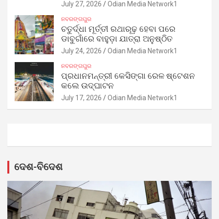
July 27, 2026
Odian Media Network1
ନବରଙ୍ଗପୁର
ଚତୁର୍ଦ୍ଧା ମୂର୍ତ୍ତୀ ରଥାରୂଢ଼ ହେବା ପରେ
ଡାବୁଗାଁରେ ବାହୁଡ଼ା ଯାତ୍ରା ଅନୁଷ୍ଠିତ
July 24, 2026
Odian Media Network1
ନବରଙ୍ଗପୁର
ପ୍ରଧାନମନ୍ତ୍ରୀ କେସିଙ୍ଗା ରେଳ ଷ୍ଟେଶନ
କଲେ ଉଦ୍‌ଘାଟନ
July 17, 2026
Odian Media Network1
ଦେଶ-ବିଦେଶ