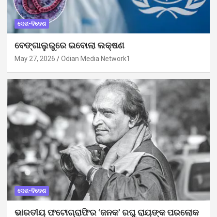
ଦେଶ-ବିଦେଶ
ବେଙ୍ଗାଲୁରୁରେ ଇବୋଲା ଲକ୍ଷଣ
May 27, 2026
Odian Media Network1
ଦେଶ-ବିଦେଶ
ଭାରତୀୟ ଫଟୋଗ୍ରାଫିର ‘ଜନକ’ ରଘୁ ରାୟଙ୍କ ପରଲୋକ