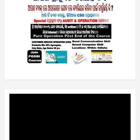
Video
Player