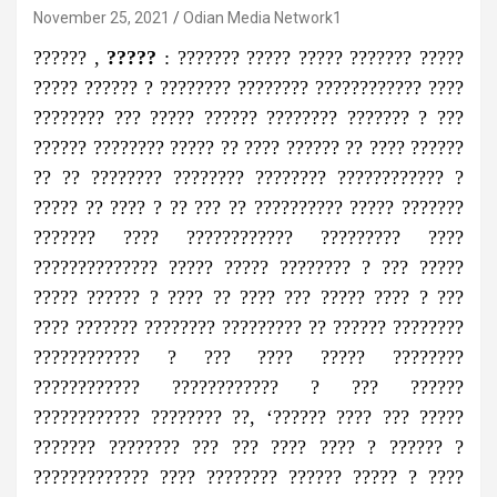
November 25, 2021
Odian Media Network1
?????? ,
?????
: ??????? ????? ????? ??????? ?????
????? ?????? ? ???????? ???????? ???????????? ????
???????? ??? ????? ?????? ???????? ??????? ? ???
?????? ???????? ????? ?? ???? ?????? ?? ???? ??????
?? ?? ???????? ???????? ???????? ???????????? ?
????? ?? ???? ? ?? ??? ?? ?????????? ????? ???????
??????? ???? ???????????? ????????? ????
?????????????? ????? ????? ???????? ? ??? ?????
????? ?????? ? ???? ?? ???? ??? ????? ???? ? ???
???? ??????? ???????? ????????? ?? ?????? ????????
???????????? ? ??? ???? ????? ????????
???????????? ???????????? ? ??? ??????
???????????? ???????? ??, ‘?????? ???? ??? ?????
??????? ???????? ??? ??? ???? ???? ? ?????? ?
????????????? ???? ???????? ?????? ????? ? ????