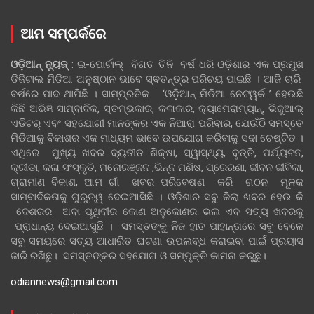
ଆମ ସମ୍ପର୍କରେ
ଓଡ଼ିଆନ୍‍ ନ୍ୟୁଜ୍‍
: ଇ-ପୋର୍ଟାଲ୍ ବିଗତ ତିନି ବର୍ଷ ଧରି ଓଡ଼ିଶାର ଏକ ପ୍ରମୁଖ
ଡିଜିଟାଲ ମିଡିଆ ଅନୁଷ୍ଠାନ ଭାବେ ସ୍ଵତନ୍ତ୍ର ପରିଚୟ ପାଇଛି । ଆଜି ଚାରି
ବର୍ଷରେ ପାଦ ଥାପିଛି । ସାମ୍ପ୍ରତିକ ‘ଓଡ଼ିଆନ୍‍ ମିଡିଆ ନେଟୱର୍କ ’ ହେଉଛି
କିଛି ଅଭିଜ୍ଞ ସାମ୍ବାଦିକ, ସ୍ତମ୍ଭକାର, କଳାକାର, କ୍ୟାମେରାମ୍ୟାନ୍, ଭିଜୁଆଲ୍
ଏଡିଟର୍ ଏବଂ ସହଯୋଗୀ ମାନଙ୍କର ଏକ ନିଆରା ପରିବାର, ଯେଉଁଠି ସମସ୍ତେ
ମିଡିଆକୁ ବିକାଶର ଏକ ମାଧ୍ୟମ ଭାବେ ଉପଯୋଗ କରିବାକୁ ସଦା ଚେଷ୍ଟିତ ।
ଏଥିରେ ମୁଖ୍ୟ ଖବର ବ୍ୟତୀତ ଶିକ୍ଷା, ସ୍ୱାସ୍ଥ୍ୟ, ବୃତ୍ତି, ପର୍ଯ୍ୟଟନ,
କ୍ରୀଡା, କଳା ସଂସ୍କୃତି, ମନୋରଞ୍ଜନ ,ଭିନ୍ନ ମଣିଷ, ପ୍ରେରଣା, ଜୀବନ ଜୀବିକା,
ଗ୍ରାମୀଣ ବିକାଶ, ଆମ ଗାଁ ଖବର ପରିବେଷଣ କରି ଗଠନ ମୂଳକ
ସାମ୍ବାଦିକତାକୁ ଗୁରୁତ୍ୱ ଦେଇଆସିଛି । ଓଡ଼ିଶାର ସବୁ ଜିଲା ଖବର ହେଉ କି
ଦେଶରର ଅବା ପୃଥିବୀର କୋଣ ଅନୁକୋଣର ଭଲ ଏବ ସତ୍ୟ ଖବରକୁ
ପ୍ରାଧାନ୍ୟ ଦେଇଆସୁଛି । ସମସ୍ତଙ୍କୁ ନିଜ ହାତ ପାହାନ୍ତାରେ ସବୁ ବେଳେ
ସବୁ ସମୟରେ ସତ୍ୟ ଆଧାରିତ ଘଟଣା ଉପଲବ୍ଧ କରାଇବା ପାଇଁ ପ୍ରୟାସ
ଜାରି ରଖିଛୁ। ସମସ୍ତଙ୍କର ସହଯୋଗ ଓ ସମ୍ପୃକ୍ତି କାମନା କରୁଛୁ।
odiannews@gmail.com