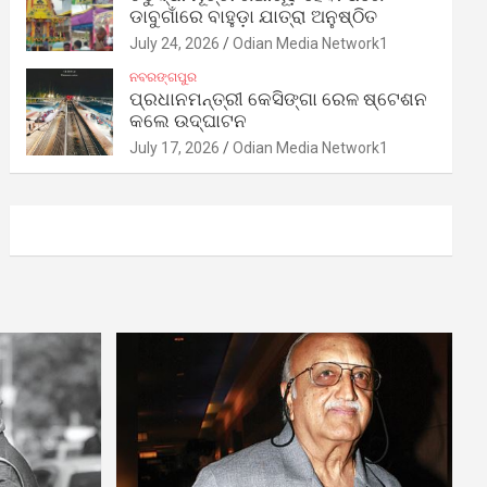
ଡାବୁଗାଁରେ ବାହୁଡ଼ା ଯାତ୍ରା ଅନୁଷ୍ଠିତ
July 24, 2026
Odian Media Network1
ନବରଙ୍ଗପୁର
ପ୍ରଧାନମନ୍ତ୍ରୀ କେସିଙ୍ଗା ରେଳ ଷ୍ଟେଶନ
କଲେ ଉଦ୍‌ଘାଟନ
July 17, 2026
Odian Media Network1