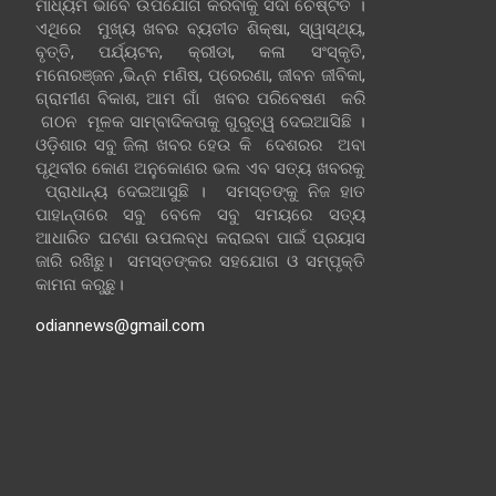
ମାଧ୍ୟମ ଭାବେ ଉପଯୋଗ କରିବାକୁ ସଦା ଚେଷ୍ଟିତ ।
ଏଥିରେ ମୁଖ୍ୟ ଖବର ବ୍ୟତୀତ ଶିକ୍ଷା, ସ୍ୱାସ୍ଥ୍ୟ,
ବୃତ୍ତି, ପର୍ଯ୍ୟଟନ, କ୍ରୀଡା, କଳା ସଂସ୍କୃତି,
ମନୋରଞ୍ଜନ ,ଭିନ୍ନ ମଣିଷ, ପ୍ରେରଣା, ଜୀବନ ଜୀବିକା,
ଗ୍ରାମୀଣ ବିକାଶ, ଆମ ଗାଁ ଖବର ପରିବେଷଣ କରି
ଗଠନ ମୂଳକ ସାମ୍ବାଦିକତାକୁ ଗୁରୁତ୍ୱ ଦେଇଆସିଛି ।
ଓଡ଼ିଶାର ସବୁ ଜିଲା ଖବର ହେଉ କି ଦେଶରର ଅବା
ପୃଥିବୀର କୋଣ ଅନୁକୋଣର ଭଲ ଏବ ସତ୍ୟ ଖବରକୁ
ପ୍ରାଧାନ୍ୟ ଦେଇଆସୁଛି । ସମସ୍ତଙ୍କୁ ନିଜ ହାତ
ପାହାନ୍ତାରେ ସବୁ ବେଳେ ସବୁ ସମୟରେ ସତ୍ୟ
ଆଧାରିତ ଘଟଣା ଉପଲବ୍ଧ କରାଇବା ପାଇଁ ପ୍ରୟାସ
ଜାରି ରଖିଛୁ। ସମସ୍ତଙ୍କର ସହଯୋଗ ଓ ସମ୍ପୃକ୍ତି
କାମନା କରୁଛୁ।
odiannews@gmail.com