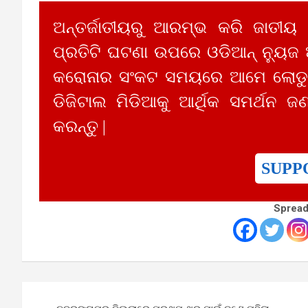
ଅନ୍ତର୍ଜାତୀୟରୁ ଆରମ୍ଭ କରି ଜାତୀୟ
ପ୍ରତିଟି ଘଟଣା ଉପରେ ଓଡିଆନ୍ ନ୍ୟୁଜ
କରୋନାର ସଂକଟ ସମୟରେ ଆମେ ଲୋଡୁଛ
ଡିଜିଟାଲ ମିଡିଆକୁ ଆର୍ଥିକ ସମର୍ଥନ ଜଣ
କରନ୍ତୁ |
SUPP
Spread
Post