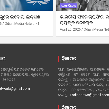
ଦେଶ-ବିଦେଶ
ୁରୁରେ ଇବୋଲା ଲକ୍ଷଣ
ଭାରତୀୟ ଫଟୋଗ୍ରାଫିର ‘ଜ
ରାୟଙ୍କ ପରଲୋକ
6
Odian Media Network1
April 26, 2026
Odian Media Ne
ୋଗ
ବିଜ୍ଞାପନ
 ନେଟୱର୍କ ପ୍ରାଇଭେଟ ଲିମିଟେଡ
ଆମ ଇ-ପୋର୍ଟାଲରେ ଆପଣଙ୍କ ବିଜ
 ଗଡସାହି ନୟାପଲ୍ଲୀ , ଭୁବନେଶ୍ଵର
ଚାହୁଁଛନ୍ତି କି? ତେବେ ଆମ ସ
ା , ୭୫୧୦୧୨
କରନ୍ତୁ । ଆପଣଙ୍କ ଅନୁଷ୍ଠାନର ପ
କରିବାରେ ଆମେ ସହଯୋଗ କରିବୁ ।
etwork@gmail.com
ନମ୍ବର- ୮୮୯୫୭୬୬୮୨୪ , ଇମେ
କରନ୍ତୁ ।
odiannews@gmail.com
ବିଜ୍ଞାପନ