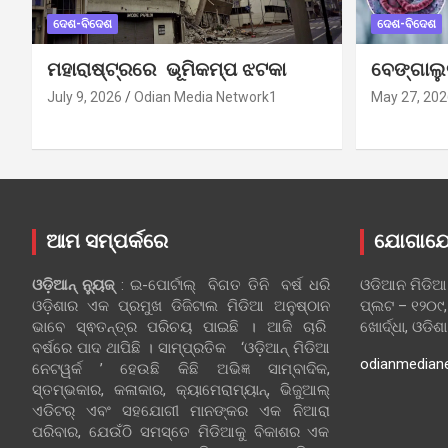
ଦେଶ-ବିଦେଶ
ଦେଶ-ବିଦେଶ
ମହାରାଷ୍ଟ୍ରରେ ଭୂମିକମ୍ପ ଝଟକା
ବେଙ୍ଗାଲ
July 9, 2026
Odian Media Network1
May 27, 202
ଆମ ସମ୍ପର୍କରେ
ଯୋଗାଯ
ଓଡ଼ିଆନ୍‍ ନ୍ୟୁଜ୍‍
: ଇ-ପୋର୍ଟାଲ୍ ବିଗତ ତିନି ବର୍ଷ ଧରି
ଓଡିଆନ ମିଡିଆ
ଓଡ଼ିଶାର ଏକ ପ୍ରମୁଖ ଡିଜିଟାଲ ମିଡିଆ ଅନୁଷ୍ଠାନ
ପ୍ଲଟ – ୧୨୦୯,
ଭାବେ ସ୍ଵତନ୍ତ୍ର ପରିଚୟ ପାଇଛି । ଆଜି ଚାରି
ଖୋର୍ଦ୍ଧା, ଓଡିଶ
ବର୍ଷରେ ପାଦ ଥାପିଛି । ସାମ୍ପ୍ରତିକ ‘ଓଡ଼ିଆନ୍‍ ମିଡିଆ
odianmedian
ନେଟୱର୍କ ’ ହେଉଛି କିଛି ଅଭିଜ୍ଞ ସାମ୍ବାଦିକ,
ସ୍ତମ୍ଭକାର, କଳାକାର, କ୍ୟାମେରାମ୍ୟାନ୍, ଭିଜୁଆଲ୍
ଏଡିଟର୍ ଏବଂ ସହଯୋଗୀ ମାନଙ୍କର ଏକ ନିଆରା
ପରିବାର, ଯେଉଁଠି ସମସ୍ତେ ମିଡିଆକୁ ବିକାଶର ଏକ