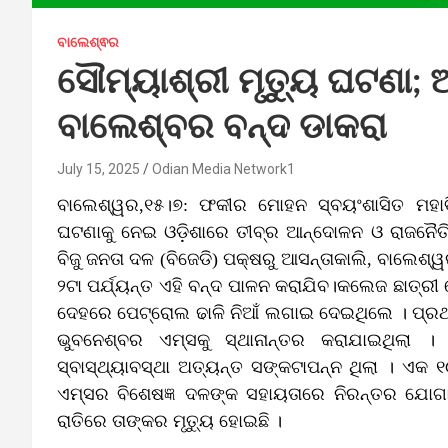
ବାଲେଶ୍ଵର
ସୌମ୍ୟାଶ୍ରୀ ମୃତ୍ୟୁ ଘଟଣା; ଆ
ବାଲେଶ୍ବର ବନ୍ଦ ଡାକରା
July 15, 2025
Odian Media Network1
ବାଲେଶ୍ୱର,୧୫।୭: ଫକୀର ମୋହନ ସ୍ବୟଂଶାସିତ ମହାବି
ଘଟଣାକୁ ନେଇ ଓଡ଼ିଶାରେ ତୀବ୍ର ଆନ୍ଦୋଳନ ଓ ରାଜନୈତି
ବିଜୁ ଜନତା ଦଳ (ବିଜେଡି) ପକ୍ଷରୁ ଆସନ୍ତାକାଲି, ବାଲେଶ
୨ଟା ପର୍ଯ୍ୟନ୍ତ ଏହି ବନ୍ଦ ପାଳନ କରାଯିବ।କଲେଜ ଛାତ୍ରୀ 
ଦେହରେ ପେଟ୍ରୋଲ ଢାଳି ନିଆଁ ଲଗାଇ ଦେଇଥିଲେ । ପ୍ରଥମ
ଭୁବନେଶ୍ବର ଏମ୍‌ସକୁ ସ୍ଥାନାନ୍ତର କରାଯାଇଥିଲା
ସ୍ବାସ୍ଥ୍ୟାବସ୍ଥା ଅତ୍ୟନ୍ତ ସଙ୍କଟାପନ୍ନ ଥିଲା । ଏକ ୧
ଏମ୍ସର ବିଶେଷଜ୍ଞ ଦଳଙ୍କ ସହାୟତାରେ ନିରନ୍ତର ଯୋଗ
ରାତିରେ ତାଙ୍କର ମୃତ୍ୟୁ ହୋଇଛି ।