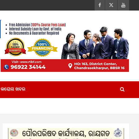
କରୋନା ଖବର