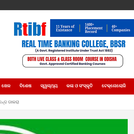
ଖେଳ
ବିଶେଷ
ସ୍ୱାସ୍ଥ୍ୟ
କଳା ଓ ସଂସ୍କୃତି
ଟେକ୍ନୋଲୋଜି
ବନ୍ଦ ଡାକରା