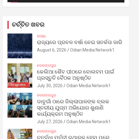
ଚର୍ଚ୍ଚିତ ଖବର
ରାଜ୍ୟ
ରାଜ୍ୟରେ ପ୍ରବଳ ବର୍ଷା ନେଇ ସତର୍କତା ଜାରି
August 6, 2026
Odian Media Network1
ନବରଙ୍ଗପୁର
କେଲିଆ ଶୈବ ପୀଠରେ ବୋଲବମ ପାଇଁ
ପ୍ରସ୍ତୁତି ବୈଠକ ଅନୁଷ୍ଠିତ
July 30, 2026
Odian Media Network1
ନବରଙ୍ଗପୁର
ଡାବୁଗାଁ ଠାରେ ଜିଲ୍ଲାପାଳଙ୍କ ବ୍ଲକ
ସ୍ତରୀୟ ଯୁଗ୍ମ ଅଭିଯୋଗ ଶୁଣାଣି
କାର୍ଯ୍ୟକ୍ରମ ଅନୁଷ୍ଠିତ
July 27, 2026
Odian Media Network1
ନବରଙ୍ଗପୁର
ଚତୁର୍ଦ୍ଧା ମୂର୍ତ୍ତୀ ରଥାରୂଢ଼ ହେବା ପରେ