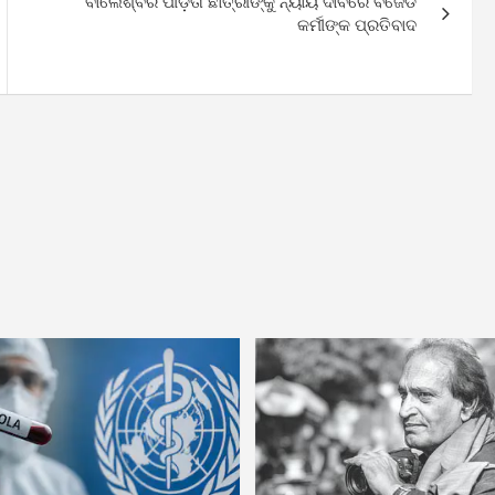
ବାଲେଶ୍ବର ପୀଡ଼ିତା ଛାତ୍ରୀଙ୍କୁ ନ୍ୟାୟ ଦାବିରେ ବିଜେଡି
କର୍ମୀଙ୍କ ପ୍ରତିବାଦ