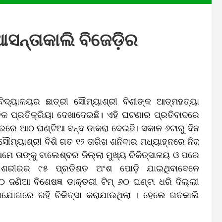
ସନ୍ତାକାଲି ବିଜେଡ଼ିର
ଦ୍ୟାଳୟର ଛାତ୍ରୀ ସୌମ୍ୟାଶ୍ରୀ ବିଶୀଙ୍କ ଆତ୍ମହତ୍ୟା
କ ପ୍ରତିକ୍ରିୟା ଦେଖାଦେଇଛି। ଏହି ଘଟଣାର ପ୍ରତିବାଦରେ
୍ୱରରେ ଆଠ ଘଣ୍ଟିଆ ବନ୍ଦ ଡାକରା ଦେଇଛି। ସକାଳ ୬ଟାରୁ ଦିନ
ସୌମ୍ୟାଶ୍ରୀ ବିଶି ଗତ ୧୨ ତାରିଖ ଶନିବାର ମଧ୍ୟାହ୍ନରେ ନିଜ
େ ତାଙ୍କୁ ବାଲେଶ୍ବର ଜିଲ୍ଲା ମୁଖ୍ୟ ଚିକିତ୍ସାଳୟ ଓ ପରେ
 । ଶରୀରର ୯୫ ପ୍ରତିଶତ ଅଂଶ ପୋଡ଼ି ଯାଇଥିବାବେଳେ
୦ ଜଣିଆ ବିଶେଷଜ୍ଞ ଡାକ୍ତରୀ ଟିମ୍ ୬୦ ଘଣ୍ଟା ଧରି ଦିଲ୍ଲୀ
ାଯୋଗରେ ରହି ଚିକିତ୍ସା କରାଯାଉଥିଲା । ହେଲେ ଗତକାଲି