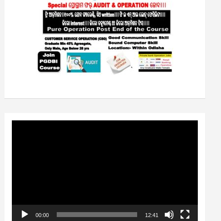
Video
Player
00:00
12:41