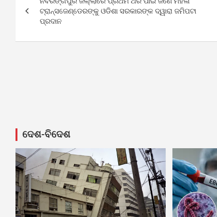
ନବରଙ୍ଗପୁର ଜିଲ୍ଲାରେ ପ୍ରଥମ ଥର ପାଇଁ ଜଣେ ମହିଳା
navigation
ଟ୍ରାନ୍ସଜେଣ୍ଡେରଙ୍କୁ ଓଡିଶା ସରକାରଙ୍କ ଦ୍ୱାରା ଜମିପଟା
ପ୍ରଦାନ
ଦେଶ-ବିଦେଶ