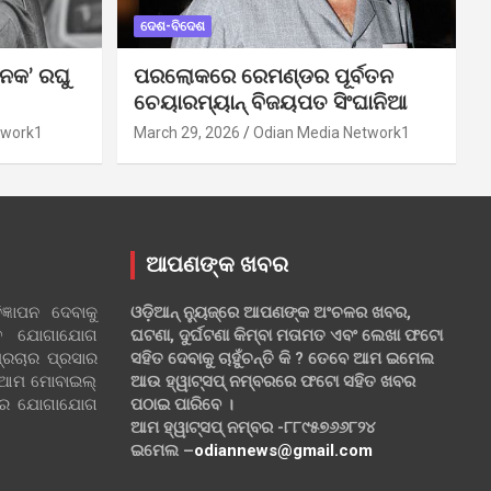
ଦେଶ-ବିଦେଶ
ନକ’ ରଘୁ
ପରଲୋକରେ ରେମଣ୍ଡର ପୂର୍ବତନ
ଚେୟାରମ୍ୟାନ୍ ବିଜୟପତ ସିଂଘାନିଆ
twork1
March 29, 2026
Odian Media Network1
ଆପଣଙ୍କ ଖବର
୍ଞାପନ ଦେବାକୁ
ଓଡ଼ିଆନ୍ ନ୍ୟୁଜ୍‌ରେ ଆପଣଙ୍କ ଅଂଚଳର ଖବର,
ହିତ ଯୋଗାଯୋଗ
ଘଟଣା, ଦୁର୍ଘଟଣା କିମ୍ବା ମତାମତ ଏବଂ ଲେଖା ଫଟୋ
୍ରଚାର ପ୍ରସାର
ସହିତ ଦେବାକୁ ଚାହୁଁଚନ୍ତି କି ? ତେବେ ଆମ ଇମେଲ
 ଆମ ମୋବାଇଲ୍
ଆଉ ହ୍ୱାଟ୍‌ସପ୍ ନମ୍ବରରେ ଫଟୋ ସହିତ ଖବର
ଲରେ ଯୋଗାଯୋଗ
ପଠାଇ ପାରିବେ ।
ଆମ ହ୍ୱାଟ୍‌ସପ୍ ନମ୍ବର -୮୮୯୫୭୬୬୮୨୪
ଇମେଲ –
odiannews@gmail.com