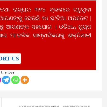
 ତଥା ରାଜ୍ୟର ୩୧୪ ବ୍ଲକରେ ଘଟୁଥିବା
 ଆପଣଙ୍କୁ ଦେଉଛି ୨୪ ଘଂଟିଆ ଅପଡେଟ |
ୁ ଆପଣଙ୍କ ସହଯୋଗ । ଓଡିଆନ୍ ନ୍ୟୁଜ
ାଇ ଆଂଚଳିକ ସାମ୍ବାଦିକତାକୁ ଶକ୍ତିଶାଳୀ
ORT US
 the love