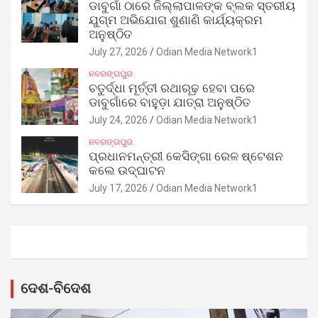
ଡାବୁଗାଁ ଠାରେ ଜିଲ୍ଲାପାଳଙ୍କ ବ୍ଲକ ସ୍ତରୀୟ
ଯୁଗ୍ମ ଅଭିଯୋଗ ଶୁଣାଣି କାର୍ଯ୍ୟକ୍ରମ
ଅନୁଷ୍ଠିତ
July 27, 2026
Odian Media Network1
ନବରଙ୍ଗପୁର
ଚତୁର୍ଦ୍ଧା ମୂର୍ତ୍ତୀ ରଥାରୂଢ଼ ହେବା ପରେ
ଡାବୁଗାଁରେ ବାହୁଡ଼ା ଯାତ୍ରା ଅନୁଷ୍ଠିତ
July 24, 2026
Odian Media Network1
ନବରଙ୍ଗପୁର
ପ୍ରଧାନମନ୍ତ୍ରୀ କେସିଙ୍ଗା ରେଳ ଷ୍ଟେଶନ
କଲେ ଉଦ୍‌ଘାଟନ
July 17, 2026
Odian Media Network1
ଦେଶ-ବିଦେଶ