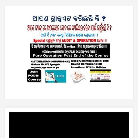
Video
Player