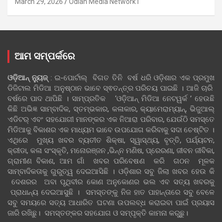
March 29, 2026
Odian Media Network1
ଆମ ସମ୍ପର୍କରେ
ଓଡ଼ିଆନ୍‍ ନ୍ୟୁଜ୍‍
: ଇ-ପୋର୍ଟାଲ୍ ବିଗତ ତିନି ବର୍ଷ ଧରି ଓଡ଼ିଶାର ଏକ ପ୍ରମୁଖ
ଡିଜିଟାଲ ମିଡିଆ ଅନୁଷ୍ଠାନ ଭାବେ ସ୍ଵତନ୍ତ୍ର ପରିଚୟ ପାଇଛି । ଆଜି ଚାରି
ବର୍ଷରେ ପାଦ ଥାପିଛି । ସାମ୍ପ୍ରତିକ ‘ଓଡ଼ିଆନ୍‍ ମିଡିଆ ନେଟୱର୍କ ’ ହେଉଛି
କିଛି ଅଭିଜ୍ଞ ସାମ୍ବାଦିକ, ସ୍ତମ୍ଭକାର, କଳାକାର, କ୍ୟାମେରାମ୍ୟାନ୍, ଭିଜୁଆଲ୍
ଏଡିଟର୍ ଏବଂ ସହଯୋଗୀ ମାନଙ୍କର ଏକ ନିଆରା ପରିବାର, ଯେଉଁଠି ସମସ୍ତେ
ମିଡିଆକୁ ବିକାଶର ଏକ ମାଧ୍ୟମ ଭାବେ ଉପଯୋଗ କରିବାକୁ ସଦା ଚେଷ୍ଟିତ ।
ଏଥିରେ ମୁଖ୍ୟ ଖବର ବ୍ୟତୀତ ଶିକ୍ଷା, ସ୍ୱାସ୍ଥ୍ୟ, ବୃତ୍ତି, ପର୍ଯ୍ୟଟନ,
କ୍ରୀଡା, କଳା ସଂସ୍କୃତି, ମନୋରଞ୍ଜନ ,ଭିନ୍ନ ମଣିଷ, ପ୍ରେରଣା, ଜୀବନ ଜୀବିକା,
ଗ୍ରାମୀଣ ବିକାଶ, ଆମ ଗାଁ ଖବର ପରିବେଷଣ କରି ଗଠନ ମୂଳକ
ସାମ୍ବାଦିକତାକୁ ଗୁରୁତ୍ୱ ଦେଇଆସିଛି । ଓଡ଼ିଶାର ସବୁ ଜିଲା ଖବର ହେଉ କି
ଦେଶରର ଅବା ପୃଥିବୀର କୋଣ ଅନୁକୋଣର ଭଲ ଏବ ସତ୍ୟ ଖବରକୁ
ପ୍ରାଧାନ୍ୟ ଦେଇଆସୁଛି । ସମସ୍ତଙ୍କୁ ନିଜ ହାତ ପାହାନ୍ତାରେ ସବୁ ବେଳେ
ସବୁ ସମୟରେ ସତ୍ୟ ଆଧାରିତ ଘଟଣା ଉପଲବ୍ଧ କରାଇବା ପାଇଁ ପ୍ରୟାସ
ଜାରି ରଖିଛୁ। ସମସ୍ତଙ୍କର ସହଯୋଗ ଓ ସମ୍ପୃକ୍ତି କାମନା କରୁଛୁ।