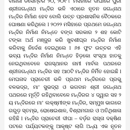
ବାନାର୍ଜୀ ଡିସେମ୍ବର ୨୦, ୨୦୧ ୮ ମସିହାରେ ଦୀଘାରେ ପୁରୀ
ଶ୍ରୀଜଗନ୍ନାଥ ମନ୍ଦିର ଭଳି ଏଠାରେ ନୂତନ ଜଗନ୍ନାଥ
ମନ୍ଦିର ନିର୍ମାଣ ହେବ ବୋଲି ଉଚ୍ଚ ପ୍ରଶାସନିକ ବୈଠକରେ
ଘୋଷଣା କରିଥିଲେ l ୨୦୨୨ ମସିହାରେ ପ୍ରଥମେ ଜଗନ୍ନାଥ
ମନ୍ଦିର ନିର୍ମାଣ ନିମନ୍ତେ ବଙ୍ଗ ସରକାର ୨ ଶହ କୋଟି
ଟଙ୍କା ଅର୍ଥ ମଞ୍ଜୁର କରି ଖୁବଶୀଘ୍ର ମନ୍ଦିର ନିର୍ମାଣ
କରିବାକୁ ନିର୍ଦେଶ ଦେଇଥିଲେ l ୬୫ ଫୁଟ ଉଚ୍ଚର ଏହି
ଭବ୍ୟ ମନ୍ଦିର ନିର୍ମାଣ ନିମନ୍ତେ ହିଡ଼କୋ ସଂସ୍ଥା ହାତକୁ
ନେଇଥିବାବେଳେ ରାଜସ୍ଥାନର ନାମୀ ମାର୍ବଲ ପଥରରେ
ଶ୍ରୀଜଗନ୍ନାଥ ମନ୍ଦିର ସହ ଆଠଟି ମନ୍ଦିର ନିର୍ମିତ ହୋଇଛି l
ମେଘନାଦ ପ୍ରାଚେରୀ ଭଳି ପ୍ରଥମ ମନ୍ଦିରରେ ପ୍ରଭୁ
ବଳଭଦ୍ର, ମା’ ସୁଭଦ୍ରା ଓ ଭଗବାନ ଶ୍ରୀ ଜଗନ୍ନାଥ
ପଥରରେ ମୂର୍ତ୍ତି ରହିଥିବାବେଳେ ମନ୍ଦିରର ୪ ଦ୍ୱାର ସହ ୨
ୟ ମନ୍ଦିରରେ ମା’ ଲକ୍ଷ୍ମୀଙ୍କ ମନ୍ଦିର, ସମ୍ମୁଖ ଭାଗରେ
ଗରୁଡ଼ ସ୍ତମ୍ଭ, ରୋଷେଇଶାଳ, ବିଶ୍ରାମଗାର ଓ ଅତିଥିଶାଳା
ରହିଛି l ମନ୍ଦିର ପ୍ରାଚେରୀ ଦୀଘା – ବର୍ଡ଼ର ରାସ୍ତା ଦକ୍ଷିଣ
ପଟରେ ପର୍ଯ୍ୟଟକଙ୍କୁ ଆକୃଷ୍ଟ ଲାଗି ଅନ୍ୟ ଏକ ନୂତନ