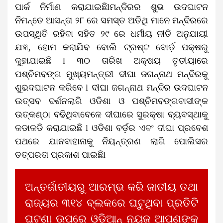
ପାର୍କ ନିର୍ମାଣ କରାଯାଇଛିlମନ୍ଦିରର ଶୁଭ ଉଦଘାଟନ
ନିମନ୍ତେ ଆସନ୍ତା ୨୮ ରେ ସମସ୍ତ ଅତିଥି ମାନେ ମନ୍ଦିରରେ
ଉପସ୍ଥିତି ରହିବା ସହିତ ୨୯ ରେ ଧର୍ମୀୟ ନୀତି ଅନୁଯାୟୀ
ଯଜ୍ଞ, ହୋମ କରାଯିବ ବୋଲି ଟ୍ରଷ୍ଟ ବୋର୍ଡ଼ ପକ୍ଷରୁ
କୁହାଯାଇଛି l ୩୦ ତାରିଖ ଅକ୍ଷୟ ତୃତୀୟାରେ
ପଶ୍ଚିମବଙ୍ଗ ମୁଖ୍ୟମନ୍ତ୍ରୀ ଦୀଘା ଜଗନ୍ନାଥ ମନ୍ଦିରକୁ
ଶୁଭଦଘାଟନ କରିବେ l ଦୀଘା ଜଗନ୍ନାଥ ମନ୍ଦିର ଉଦଘାଟନ
ଉତ୍ସବ ଦର୍ଶନଲାଗି ଓଡିଶା ଓ ପଶ୍ଚିମବଙ୍ଗବାସୀଙ୍କ
ଉତ୍କଣ୍ଠା ବଢିଥିବାବେଳେ ଦୀଘାରେ ସୁରକ୍ଷା ବ୍ୟବସ୍ଥାକୁ
କଡାକଡି କରାଯାଇଛି l ଓଡିଶା ବର୍ଡ଼ର ଏବଂ ଦୀଘା ପ୍ରବେଶ
ପଥରେ ଯାନବାହାନାକୁ ନିୟନ୍ତ୍ରଣ ଲାଗି ପୋଲିସର
ତତ୍ପରତା ପ୍ରକାଶ ପାଇଛିl
ଅନ୍ତର୍ଜାତୀୟରୁ ଆରମ୍ଭ କରି ଜାତୀୟ ତଥା
ରାଜ୍ୟର ୩୧୪ ବ୍ଲକରେ ଘଟୁଥିବା ପ୍ରତିଟି
ଘଟଣା ଉପରେ ଓଡିଆନ୍ ନ୍ୟୁଜ ଆପଣଙ୍କୁ