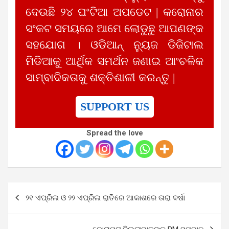
ଦେଉଛି ୨୪ ଘଂଟିଆ ଅପଡେଟ | କରୋନାର
ସଂକଟ ସମୟରେ ଆମେ ଲୋଡୁଛୁ ଆପଣଙ୍କ
ସହଯୋଗ । ଓଡିଆନ୍ ନ୍ୟୁଜ ଡିଜିଟାଲ
ମିଡିଆକୁ ଆର୍ଥିକ ସମର୍ଥନ ଜଣାଇ ଆଂଚଳିକ
ସାମ୍ବାଦିକତାକୁ ଶକ୍ତିଶାଳୀ କରନ୍ତୁ |
SUPPORT US
Spread the love
Post
୨୧ ଏପ୍ରିଲ ଓ ୨୨ ଏପ୍ରିଲ ରାତିରେ ଆକାଶରେ ତାରା ବର୍ଷା
navigation