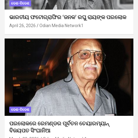
ଦେଶ-ବିଦେଶ
ଭାରତୀୟ ଫଟୋଗ୍ରାଫିର ‘ଜନକ’ ରଘୁ ରାୟଙ୍କ ପରଲୋକ
April 26, 2026
Odian Media Network1
ଦେଶ-ବିଦେଶ
ପରଲୋକରେ ରେମଣ୍ଡର ପୂର୍ବତନ ଚେୟାରମ୍ୟାନ୍
ବିଜୟପତ ସିଂଘାନିଆ