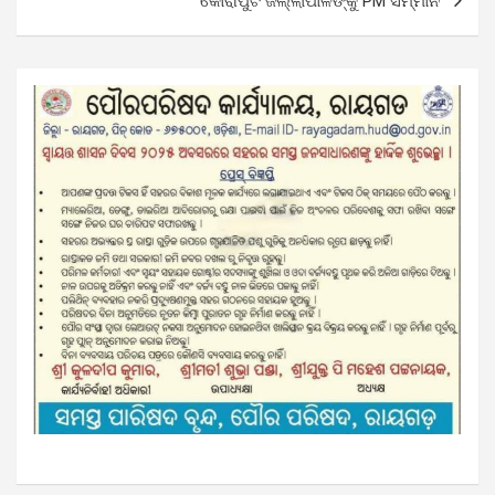
କୋରାପୁଟ ଜିଲ୍ଲାପାଳଙ୍କୁ PM ସମ୍ମାନ