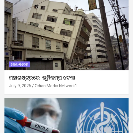
ଦେଶ-ବିଦେଶ
ମହାରାଷ୍ଟ୍ରରେ ଭୂମିକମ୍ପ ଝଟକା
July 9, 2026
Odian Media Network1