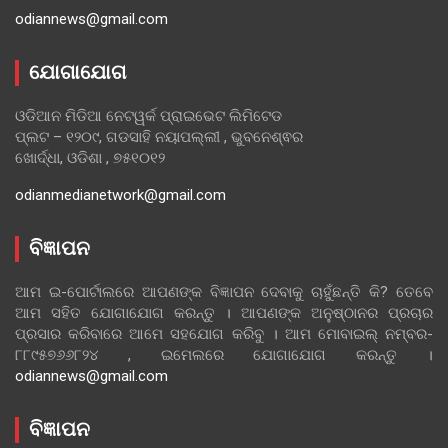
odiannews@gmail.com
ଯୋଗାଯୋଗ
ଓଡିଆନ ମିଡିଆ ନେଟୱର୍କ ପ୍ରାଇଭେଟ ଲିମିଟେଡ
ପ୍ଲଟ – ୧୨୦୯, ଗଡସାହି ନୟାପଲ୍ଲୀ , ଭୁବନେଶ୍ଵର
ଖୋର୍ଦ୍ଧା, ଓଡିଶା , ୭୫୧୦୧୨
odianmedianetwork@gmail.com
ବିଜ୍ଞାପନ
ଆମ ଇ-ପୋର୍ଟାଲରେ ଆପଣଙ୍କ ବିଜ୍ଞାପନ ଦେବାକୁ ଚାହୁଁଛନ୍ତି କି? ତେବେ
ଆମ ସହିତ ଯୋଗାଯୋଗ କରନ୍ତୁ । ଆପଣଙ୍କ ଅନୁଷ୍ଠାନର ପ୍ରଚାର
ପ୍ରସାର କରିବାରେ ଆମେ ସହଯୋଗ କରିବୁ । ଆମ ମୋବାଇଲ୍ ନମ୍ବର-
୮୮୯୫୭୬୬୮୨୪ , ଇମେଲରେ ଯୋଗାଯୋଗ କରନ୍ତୁ ।
odiannews@gmail.com
ବିଜ୍ଞାପନ