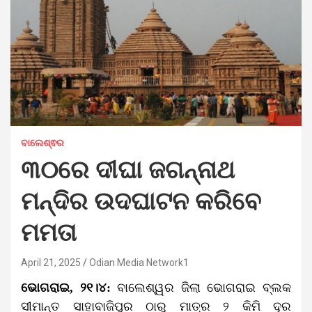
ବାଲେଶ୍ଵର
୩୦ରେ ଦୀଘା ଜଗନ୍ନାଥ
ମନ୍ଦିର ଉଦଘାଟନ କରିବେ
ମମତା
April 21, 2025
Odian Media Network1
ଭୋଗରାଇ, ୨୧।୪:
ବାଲେଶ୍ୱର ଜିଲା ଭୋଗରାଇ ବ୍ଲକ
ସୀମାନ୍ତ ସାହାବାଜିପୁର ଠାରୁ ମାତ୍ର ୨ କିମି ଦୂର