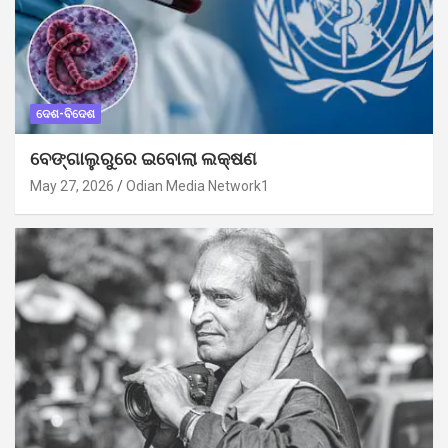
ଦେଶ-ବିଦେଶ
ବେଙ୍ଗାଲୁରୁରେ ଇବୋଲା ଲକ୍ଷଣ
May 27, 2026
Odian Media Network1