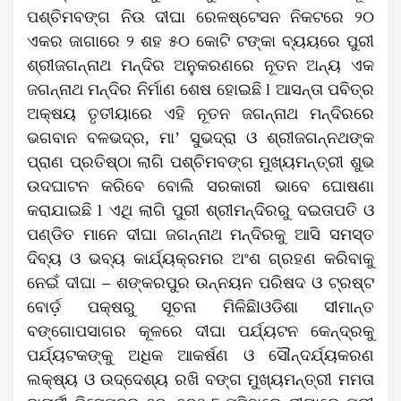
ପଶ୍ଚିମବଙ୍ଗ ନିଉ ଦୀଘା ରେଳଷ୍ଟେସନ ନିକଟରେ ୨୦
ଏକର ଜାଗାରେ ୨ ଶହ ୫୦ କୋଟି ଟଙ୍କା ବ୍ୟୟରେ ପୁରୀ
ଶ୍ରୀଜଗନ୍ନାଥ ମନ୍ଦିର ଅନୁକରଣରେ ନୂତନ ଅନ୍ୟ ଏକ
ଜଗନ୍ନାଥ ମନ୍ଦିର ନିର୍ମାଣ ଶେଷ ହୋଇଛି l ଆସନ୍ତା ପବିତ୍ର
ଅକ୍ଷୟ ତୃତୀୟାରେ ଏହି ନୂତନ ଜଗନ୍ନାଥ ମନ୍ଦିରରେ
ଭଗବାନ ବଳଭଦ୍ର, ମା’ ସୁଭଦ୍ରା ଓ ଶ୍ରୀଜଗନ୍ନଥଙ୍କ
ପ୍ରାଣ ପ୍ରତିଷ୍ଠା ଲାଗି ପଶ୍ଚିମବଙ୍ଗ ମୁଖ୍ୟମନ୍ତ୍ରୀ ଶୁଭ
ଉଦଘାଟନ କରିବେ ବୋଲି ସରକାରୀ ଭାବେ ଘୋଷଣା
କରାଯାଇଛି l ଏଥି ଲାଗି ପୁରୀ ଶ୍ରୀମନ୍ଦିରରୁ ଦଇତାପତି ଓ
ପଣ୍ଡିତ ମାନେ ଦୀଘା ଜଗନ୍ନାଥ ମନ୍ଦିରକୁ ଆସି ସମସ୍ତ
ଦିବ୍ୟ ଓ ଭବ୍ୟ କାର୍ଯ୍ୟକ୍ରମର ଅଂଶ ଗ୍ରହଣ କରିବାକୁ
ନେଇଁ ଦୀଘା – ଶଙ୍କରପୁର ଉନ୍ନୟନ ପରିଷଦ ଓ ଟ୍ରଷ୍ଟ
ବୋର୍ଡ଼ ପକ୍ଷରୁ ସୂଚନା ମିଳିଛିlଓଡିଶା ସୀମାନ୍ତ
ବଙ୍ଗୋପସାଗର କୂଳରେ ଦୀଘା ପର୍ଯ୍ୟଟନ କେନ୍ଦ୍ରକୁ
ପର୍ଯ୍ୟଟକଙ୍କୁ ଅଧିକ ଆକର୍ଷଣ ଓ ସୌନ୍ଦର୍ଯ୍ୟକରଣ
ଲକ୍ଷ୍ୟ ଓ ଉଦ୍ଦେଶ୍ୟ ରଖି ବଙ୍ଗ ମୁଖ୍ୟମନ୍ତ୍ରୀ ମମତା