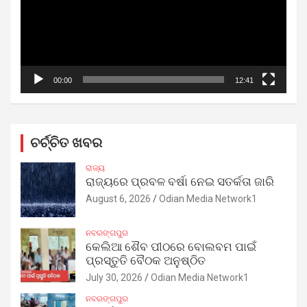
00:00
12:41
ଚର୍ଚ୍ଚିତ ଖବର
ରାଜ୍ୟ
ରାଜ୍ୟରେ ପ୍ରବଳ ବର୍ଷା ନେଇ ସତର୍କତା ଜାରି
August 6, 2026
Odian Media Network1
ନବରଙ୍ଗପୁର
କେଲିଆ ଶୈବ ପୀଠରେ ବୋଲବମ ପାଇଁ
ପ୍ରସ୍ତୁତି ବୈଠକ ଅନୁଷ୍ଠିତ
July 30, 2026
Odian Media Network1
ନବରଙ୍ଗପୁର