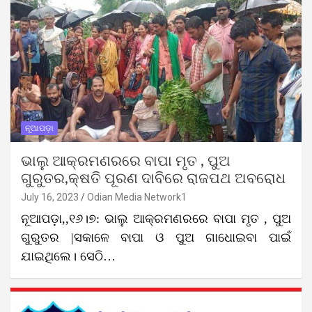
ନୂଆପଡ଼ା
ଭାଲୁ ଆକ୍ରମଣରରେ ବାପା ମୃତ , ପୁଅ
ଗୁରୁତର,କ୍ଷତି ପୂରଣ ଦାବିରେ ରାଜପଥ ଅବରୋଧ
July 16, 2023
Odian Media Network1
ନୂଆପଡ଼ା,,୧୬।୭: ଭାଲୁ ଆକ୍ରମଣରରେ ବାପା ମୃତ , ପୁଅ
ଗୁରୁତର |ସକାଳେ ବାପା ଓ ପୁଅ ଗାଧୋଇବା ପାଇଁ
ଯାଇଥିଲେ। ସେଠି…