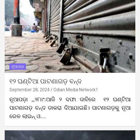
ନୂଆପଡ଼ା
୧୨ ଘଣ୍ଟିଆ ପାଟଣାଗଡ଼ ବନ୍ଦ
September 28, 2024
Odian Media Network1
ନୂଆପଡ଼ା ,,୨୮ା୯:ଆଜି ୨ ଦଫା ଦାବିରେ ୧୨ ଘଣ୍ଟିଆ
ପାଟଣାଗଡ଼ ବନ୍ଦ ଡାକରା ଦିଆଯାଇଛି। ପାଟଣାଗଡ଼କୁ ନୂଆ
ରେଳ ଲାଇନ୍ ଓ…