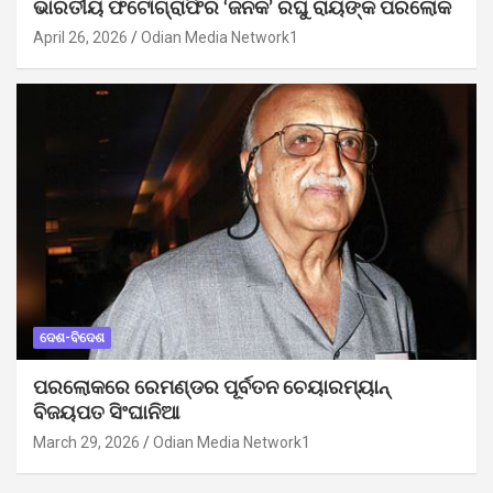
ଭାରତୀୟ ଫଟୋଗ୍ରାଫିର ‘ଜନକ’ ରଘୁ ରାୟଙ୍କ ପରଲୋକ
April 26, 2026
Odian Media Network1
ଦେଶ-ବିଦେଶ
ପରଲୋକରେ ରେମଣ୍ଡର ପୂର୍ବତନ ଚେୟାରମ୍ୟାନ୍
ବିଜୟପତ ସିଂଘାନିଆ
March 29, 2026
Odian Media Network1