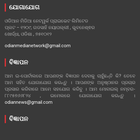
ଯୋଗାଯୋଗ
ଓଡିଆନ ମିଡିଆ ନେଟୱର୍କ ପ୍ରାଇଭେଟ ଲିମିଟେଡ
ପ୍ଲଟ – ୧୨୦୯, ଗଡସାହି ନୟାପଲ୍ଲୀ , ଭୁବନେଶ୍ଵର
ଖୋର୍ଦ୍ଧା, ଓଡିଶା , ୭୫୧୦୧୨
odianmedianetwork@gmail.com
ବିଜ୍ଞାପନ
ଆମ ଇ-ପୋର୍ଟାଲରେ ଆପଣଙ୍କ ବିଜ୍ଞାପନ ଦେବାକୁ ଚାହୁଁଛନ୍ତି କି? ତେବେ
ଆମ ସହିତ ଯୋଗାଯୋଗ କରନ୍ତୁ । ଆପଣଙ୍କ ଅନୁଷ୍ଠାନର ପ୍ରଚାର
ପ୍ରସାର କରିବାରେ ଆମେ ସହଯୋଗ କରିବୁ । ଆମ ମୋବାଇଲ୍ ନମ୍ବର-
୮୮୯୫୭୬୬୮୨୪ , ଇମେଲରେ ଯୋଗାଯୋଗ କରନ୍ତୁ ।
odiannews@gmail.com
ବିଜ୍ଞାପନ