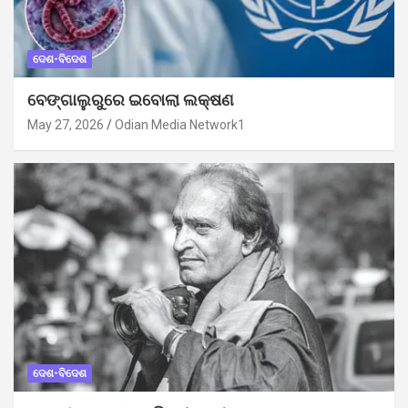
ଦେଶ-ବିଦେଶ
ବେଙ୍ଗାଲୁରୁରେ ଇବୋଲା ଲକ୍ଷଣ
May 27, 2026
Odian Media Network1
ଦେଶ-ବିଦେଶ