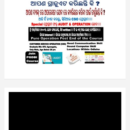
Video
Player