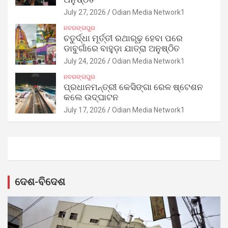
July 27, 2026
Odian Media Network1
ନବରଙ୍ଗପୁର
ଚତୁର୍ଦ୍ଧା ମୂର୍ତ୍ତୀ ରଥାରୂଢ଼ ହେବା ପରେ
ଡାବୁଗାଁରେ ବାହୁଡ଼ା ଯାତ୍ରା ଅନୁଷ୍ଠିତ
July 24, 2026
Odian Media Network1
ନବରଙ୍ଗପୁର
ପ୍ରଧାନମନ୍ତ୍ରୀ କେସିଙ୍ଗା ରେଳ ଷ୍ଟେଶନ
କଲେ ଉଦ୍‌ଘାଟନ
July 17, 2026
Odian Media Network1
ଦେଶ-ବିଦେଶ