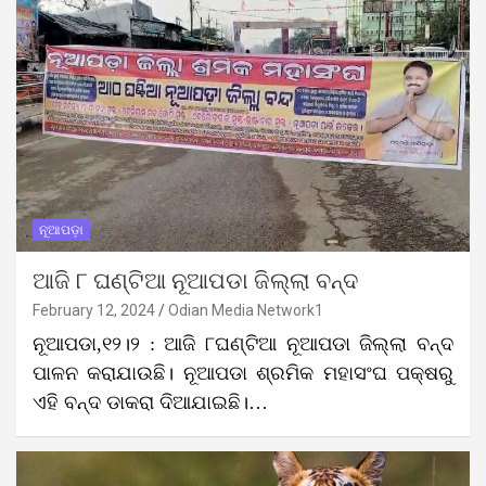
ନୂଆପଡ଼ା
ଆଜି ୮ ଘଣ୍ଟିଆ ନୂଆପଡା ଜିଲ୍ଲା ବନ୍ଦ
February 12, 2024
Odian Media Network1
ନୂଆପଡା,୧୨।୨ : ଆଜି ୮ଘଣ୍ଟିଆ ନୂଆପଡା ଜିଲ୍ଲା ବନ୍ଦ
ପାଳନ କରାଯାଉଛି। ନୂଆପଡା ଶ୍ରମିକ ମହାସଂଘ ପକ୍ଷରୁ
ଏହି ବନ୍ଦ ଡାକରା ଦିଆଯାଇଛି।…