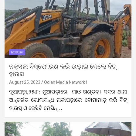
ନୂଆପଡ଼ା
ନକ୍ସଲ ବିସ୍ଫୋରଣ କରି ଉଡ଼ାଇ ଦେଲେ ବିଟ୍‌
ହାଉସ
August 25, 2023
Odian Media Network1
ନୂଆପଡ଼ା,୨୫ା୮: ନୂଆପଡ଼ାରେ ମାଓ ତାଣ୍ଡବ। ସଦର ଥାନା
ଅନ୍ତର୍ଗତ ଗୋଳାବନ୍ଧ ନାକାପଡ଼ାରେ ବୋମାମାଡ଼ କରି ବିଟ୍
ହାଉସ୍ ଓ ଜେସିବି ମେସିନ୍…