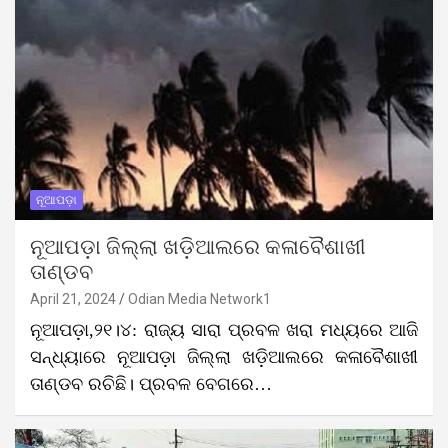
ନୂଆପଡ଼ା
ନୂଆପଡ଼ା ଜିଲ୍ଲା ଖଡ଼ିଆଲରେ କଳାବୈଶାଖୀ
ତାଣ୍ଡବ
April 21, 2024
Odian Media Network1
ନୂଆପଡ଼ା,୨୧।୪: ରାଜ୍ୟ ସାରା ପ୍ରବଳ ଖରା ମଧ୍ୟରେ ଆଜି
ସନ୍ଧ୍ୟାରେ ନୂଆପଡ଼ା ଜିଲ୍ଲା ଖଡ଼ିଆଲରେ କଳାବୈଶାଖୀ
ତାଣ୍ଡବ ରଚିଛି। ପ୍ରବଳ ବେଗରେ…