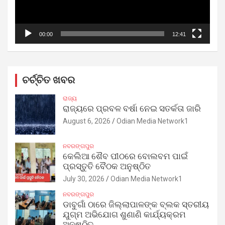
00:00
12:41
ଚର୍ଚ୍ଚିତ ଖବର
ରାଜ୍ୟ
ରାଜ୍ୟରେ ପ୍ରବଳ ବର୍ଷା ନେଇ ସତର୍କତା ଜାରି
August 6, 2026
Odian Media Network1
ନବରଙ୍ଗପୁର
କେଲିଆ ଶୈବ ପୀଠରେ ବୋଲବମ ପାଇଁ
ପ୍ରସ୍ତୁତି ବୈଠକ ଅନୁଷ୍ଠିତ
July 30, 2026
Odian Media Network1
ନବରଙ୍ଗପୁର
ଡାବୁଗାଁ ଠାରେ ଜିଲ୍ଲାପାଳଙ୍କ ବ୍ଲକ ସ୍ତରୀୟ
ଯୁଗ୍ମ ଅଭିଯୋଗ ଶୁଣାଣି କାର୍ଯ୍ୟକ୍ରମ
ଅନୁଷ୍ଠିତ