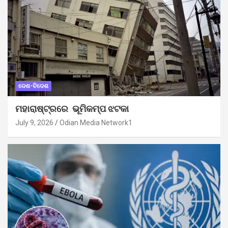
ଦେଶ-ବିଦେଶ
ମହାରାଷ୍ଟ୍ରରେ ଭୂମିକମ୍ପ ଝଟକା
July 9, 2026
Odian Media Network1