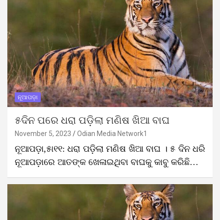
ନୂଆପଡ଼ା
୫ଦିନ ପରେ ଧରା ପଡ଼ିଲା ମଣିଷ ଖିଆ ବାଘ
November 5, 2023
Odian Media Network1
ନୂଆପଡ଼ା,୫ା୧୧: ଧରା ପଡ଼ିଲା ମଣିଷ ଖିଆ ବାଘ । ୫ ଦିନ ଧରି
ନୂଆପଡ଼ାରେ ଆତଙ୍କ ଖେଳାଇଥିବା ବାଘକୁ କାବୁ କରିଛି…