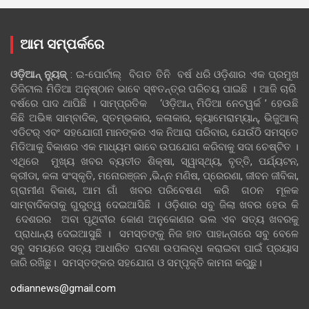
ଆମ ସମ୍ପର୍କରେ
ଓଡ଼ିଆନ୍‍ ନ୍ୟୁଜ୍‍
: ଇ-ପୋର୍ଟାଲ୍ ବିଗତ ତିନି ବର୍ଷ ଧରି ଓଡ଼ିଶାର ଏକ ପ୍ରମୁଖ
ଡିଜିଟାଲ ମିଡିଆ ଅନୁଷ୍ଠାନ ଭାବେ ସ୍ଵତନ୍ତ୍ର ପରିଚୟ ପାଇଛି । ଆଜି ଚାରି
ବର୍ଷରେ ପାଦ ଥାପିଛି । ସାମ୍ପ୍ରତିକ ‘ଓଡ଼ିଆନ୍‍ ମିଡିଆ ନେଟୱର୍କ ’ ହେଉଛି
କିଛି ଅଭିଜ୍ଞ ସାମ୍ବାଦିକ, ସ୍ତମ୍ଭକାର, କଳାକାର, କ୍ୟାମେରାମ୍ୟାନ୍, ଭିଜୁଆଲ୍
ଏଡିଟର୍ ଏବଂ ସହଯୋଗୀ ମାନଙ୍କର ଏକ ନିଆରା ପରିବାର, ଯେଉଁଠି ସମସ୍ତେ
ମିଡିଆକୁ ବିକାଶର ଏକ ମାଧ୍ୟମ ଭାବେ ଉପଯୋଗ କରିବାକୁ ସଦା ଚେଷ୍ଟିତ ।
ଏଥିରେ ମୁଖ୍ୟ ଖବର ବ୍ୟତୀତ ଶିକ୍ଷା, ସ୍ୱାସ୍ଥ୍ୟ, ବୃତ୍ତି, ପର୍ଯ୍ୟଟନ,
କ୍ରୀଡା, କଳା ସଂସ୍କୃତି, ମନୋରଞ୍ଜନ ,ଭିନ୍ନ ମଣିଷ, ପ୍ରେରଣା, ଜୀବନ ଜୀବିକା,
ଗ୍ରାମୀଣ ବିକାଶ, ଆମ ଗାଁ ଖବର ପରିବେଷଣ କରି ଗଠନ ମୂଳକ
ସାମ୍ବାଦିକତାକୁ ଗୁରୁତ୍ୱ ଦେଇଆସିଛି । ଓଡ଼ିଶାର ସବୁ ଜିଲା ଖବର ହେଉ କି
ଦେଶରର ଅବା ପୃଥିବୀର କୋଣ ଅନୁକୋଣର ଭଲ ଏବ ସତ୍ୟ ଖବରକୁ
ପ୍ରାଧାନ୍ୟ ଦେଇଆସୁଛି । ସମସ୍ତଙ୍କୁ ନିଜ ହାତ ପାହାନ୍ତାରେ ସବୁ ବେଳେ
ସବୁ ସମୟରେ ସତ୍ୟ ଆଧାରିତ ଘଟଣା ଉପଲବ୍ଧ କରାଇବା ପାଇଁ ପ୍ରୟାସ
ଜାରି ରଖିଛୁ। ସମସ୍ତଙ୍କର ସହଯୋଗ ଓ ସମ୍ପୃକ୍ତି କାମନା କରୁଛୁ।
odiannews@gmail.com