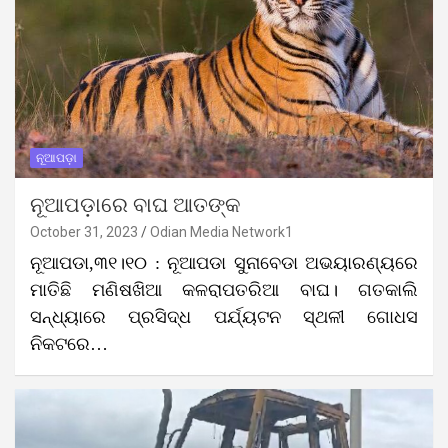
ନୂଆପଡ଼ା
ନୂଆପଡ଼ାରେ ବାଘ ଆତଙ୍କ
October 31, 2023
Odian Media Network1
ନୂଆପଡା,୩୧।୧୦ : ନୂଆପଡା ସୁନାବେଡା ଅଭୟାରଣ୍ୟରେ
ମାତିଛି ମଣିଷଖିଆ କଳରାପତରିଆ ବାଘ। ଗତକାଲି
ସନ୍ଧ୍ୟାରେ ପ୍ରସିଦ୍ଧ ପର୍ଯ୍ୟଟନ ସ୍ଥଳୀ ଗୋଧସ
ନିକଟରେ…