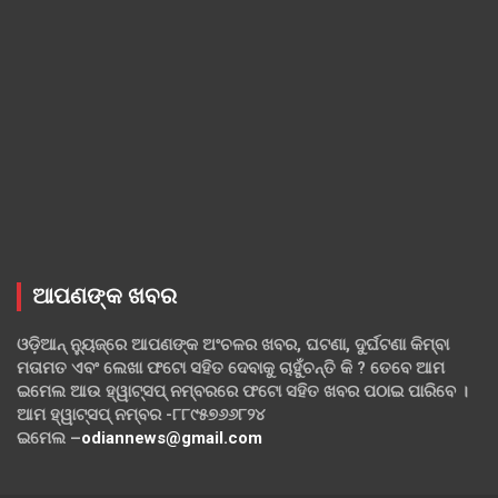
ଆପଣଙ୍କ ଖବର
ଓଡ଼ିଆନ୍ ନ୍ୟୁଜ୍‌ରେ ଆପଣଙ୍କ ଅଂଚଳର ଖବର, ଘଟଣା, ଦୁର୍ଘଟଣା କିମ୍ବା
ମତାମତ ଏବଂ ଲେଖା ଫଟୋ ସହିତ ଦେବାକୁ ଚାହୁଁଚନ୍ତି କି ? ତେବେ ଆମ
ଇମେଲ ଆଉ ହ୍ୱାଟ୍‌ସପ୍ ନମ୍ବରରେ ଫଟୋ ସହିତ ଖବର ପଠାଇ ପାରିବେ ।
ଆମ ହ୍ୱାଟ୍‌ସପ୍ ନମ୍ବର -୮୮୯୫୭୬୬୮୨୪
ଇମେଲ –
odiannews@gmail.com