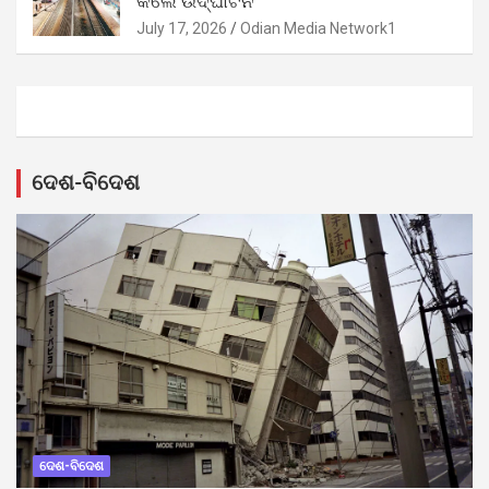
କଲେ ଉଦ୍‌ଘାଟନ
July 17, 2026
Odian Media Network1
ଦେଶ-ବିଦେଶ
ଦେଶ-ବିଦେଶ