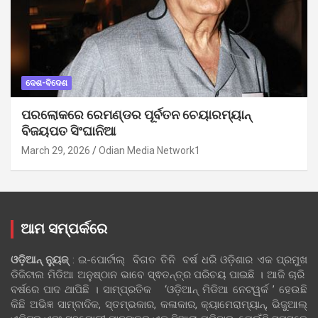
ଦେଶ-ବିଦେଶ
ପରଲୋକରେ ରେମଣ୍ଡର ପୂର୍ବତନ ଚେୟାରମ୍ୟାନ୍
ବିଜୟପତ ସିଂଘାନିଆ
March 29, 2026
Odian Media Network1
ଆମ ସମ୍ପର୍କରେ
ଓଡ଼ିଆନ୍‍ ନ୍ୟୁଜ୍‍
: ଇ-ପୋର୍ଟାଲ୍ ବିଗତ ତିନି ବର୍ଷ ଧରି ଓଡ଼ିଶାର ଏକ ପ୍ରମୁଖ
ଡିଜିଟାଲ ମିଡିଆ ଅନୁଷ୍ଠାନ ଭାବେ ସ୍ଵତନ୍ତ୍ର ପରିଚୟ ପାଇଛି । ଆଜି ଚାରି
ବର୍ଷରେ ପାଦ ଥାପିଛି । ସାମ୍ପ୍ରତିକ ‘ଓଡ଼ିଆନ୍‍ ମିଡିଆ ନେଟୱର୍କ ’ ହେଉଛି
କିଛି ଅଭିଜ୍ଞ ସାମ୍ବାଦିକ, ସ୍ତମ୍ଭକାର, କଳାକାର, କ୍ୟାମେରାମ୍ୟାନ୍, ଭିଜୁଆଲ୍