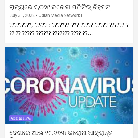
ରାଜ୍ୟରେ ୧,୦୨୯ କରୋନା ପଜିଟିଭ୍‍ ଚିହ୍ନଟ
July 31, 2022
Odian Media Network1
?????????, ??/?? : ??????? ??? ????? ????? ?????? ?
?? ?? ????? ?????? ??????? ???? ??…
କରୋନା ଖବର
ଦେଶରେ ଆଉ ୧୯,୬୭୩ କରୋନା ଆକ୍ରାନ୍ତ