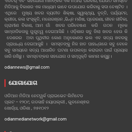
ଏଡିଟର୍ ଏବଂ ସହଯୋଗୀ ମାନଙ୍କର ଏକ ନିଆରା ପରିବାର, ଯେଉଁଠି ସମସ୍ତେ
ମିଡିଆକୁ ବିକାଶର ଏକ ମାଧ୍ୟମ ଭାବେ ଉପଯୋଗ କରିବାକୁ ସଦା ଚେଷ୍ଟିତ ।
ଏଥିରେ ମୁଖ୍ୟ ଖବର ବ୍ୟତୀତ ଶିକ୍ଷା, ସ୍ୱାସ୍ଥ୍ୟ, ବୃତ୍ତି, ପର୍ଯ୍ୟଟନ,
କ୍ରୀଡା, କଳା ସଂସ୍କୃତି, ମନୋରଞ୍ଜନ ,ଭିନ୍ନ ମଣିଷ, ପ୍ରେରଣା, ଜୀବନ ଜୀବିକା,
ଗ୍ରାମୀଣ ବିକାଶ, ଆମ ଗାଁ ଖବର ପରିବେଷଣ କରି ଗଠନ ମୂଳକ
ସାମ୍ବାଦିକତାକୁ ଗୁରୁତ୍ୱ ଦେଇଆସିଛି । ଓଡ଼ିଶାର ସବୁ ଜିଲା ଖବର ହେଉ କି
ଦେଶରର ଅବା ପୃଥିବୀର କୋଣ ଅନୁକୋଣର ଭଲ ଏବ ସତ୍ୟ ଖବରକୁ
ପ୍ରାଧାନ୍ୟ ଦେଇଆସୁଛି । ସମସ୍ତଙ୍କୁ ନିଜ ହାତ ପାହାନ୍ତାରେ ସବୁ ବେଳେ
ସବୁ ସମୟରେ ସତ୍ୟ ଆଧାରିତ ଘଟଣା ଉପଲବ୍ଧ କରାଇବା ପାଇଁ ପ୍ରୟାସ
ଜାରି ରଖିଛୁ। ସମସ୍ତଙ୍କର ସହଯୋଗ ଓ ସମ୍ପୃକ୍ତି କାମନା କରୁଛୁ।
odiannews@gmail.com
ଯୋଗାଯୋଗ
ଓଡିଆନ ମିଡିଆ ନେଟୱର୍କ ପ୍ରାଇଭେଟ ଲିମିଟେଡ
ପ୍ଲଟ – ୧୨୦୯, ଗଡସାହି ନୟାପଲ୍ଲୀ , ଭୁବନେଶ୍ଵର
ଖୋର୍ଦ୍ଧା, ଓଡିଶା , ୭୫୧୦୧୨
odianmedianetwork@gmail.com