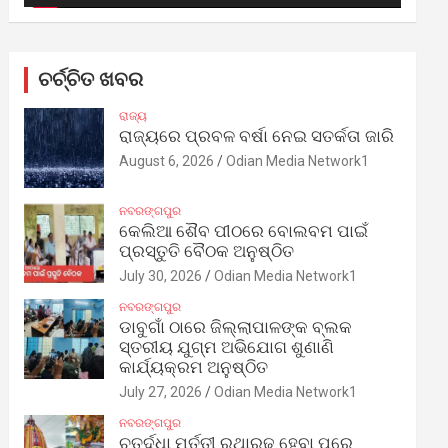
ଚର୍ଚ୍ଚିତ ଖବର
ରାଜ୍ୟ
ରାଜ୍ୟରେ ପ୍ରବଳ ବର୍ଷା ନେଇ ସତର୍କତା ଜାରି
August 6, 2026
Odian Media Network1
ନବରଙ୍ଗପୁର
କେଲିଆ ଶୈବ ପୀଠରେ ବୋଲବମ ପାଇଁ
ପ୍ରସ୍ତୁତି ବୈଠକ ଅନୁଷ୍ଠିତ
July 30, 2026
Odian Media Network1
ନବରଙ୍ଗପୁର
ଡାବୁଗାଁ ଠାରେ ଜିଲ୍ଲାପାଳଙ୍କ ବ୍ଲକ
ସ୍ତରୀୟ ଯୁଗ୍ମ ଅଭିଯୋଗ ଶୁଣାଣି
କାର୍ଯ୍ୟକ୍ରମ ଅନୁଷ୍ଠିତ
July 27, 2026
Odian Media Network1
ନବରଙ୍ଗପୁର
ଚତୁର୍ଦ୍ଧା ମୂର୍ତ୍ତୀ ରଥାରୂଢ଼ ହେବା ପରେ