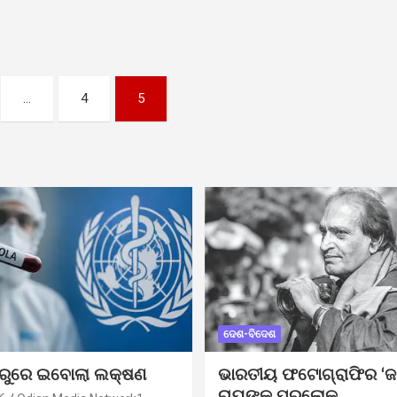
…
4
5
ଦେଶ-ବିଦେଶ
ୁରୁରେ ଇବୋଲା ଲକ୍ଷଣ
ଭାରତୀୟ ଫଟୋଗ୍ରାଫିର ‘ଜ
ରାୟଙ୍କ ପରଲୋକ