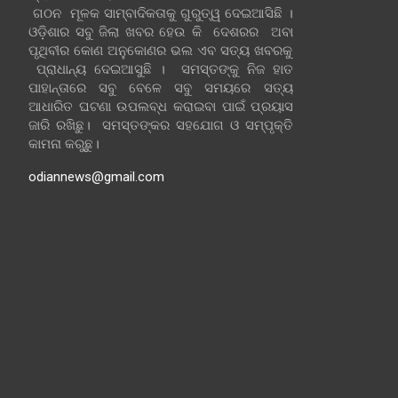
ଗଠନ ମୂଳକ ସାମ୍ବାଦିକତାକୁ ଗୁରୁତ୍ୱ ଦେଇଆସିଛି ।
ଓଡ଼ିଶାର ସବୁ ଜିଲା ଖବର ହେଉ କି ଦେଶରର ଅବା
ପୃଥିବୀର କୋଣ ଅନୁକୋଣର ଭଲ ଏବ ସତ୍ୟ ଖବରକୁ
ପ୍ରାଧାନ୍ୟ ଦେଇଆସୁଛି । ସମସ୍ତଙ୍କୁ ନିଜ ହାତ
ପାହାନ୍ତାରେ ସବୁ ବେଳେ ସବୁ ସମୟରେ ସତ୍ୟ
ଆଧାରିତ ଘଟଣା ଉପଲବ୍ଧ କରାଇବା ପାଇଁ ପ୍ରୟାସ
ଜାରି ରଖିଛୁ। ସମସ୍ତଙ୍କର ସହଯୋଗ ଓ ସମ୍ପୃକ୍ତି
କାମନା କରୁଛୁ।
odiannews@gmail.com