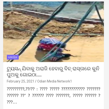
ଖୋର୍ଦ୍ଧା
ଟ୍ୟୁସନ୍‌ ଯିବାକୁ ଅରାଜି ହେବାରୁ ବିଚ୍‌ ରାସ୍ତାରେ କୁନି
ପୁଅକୁ ଗୋଇଠା….
February 25, 2021
Odian Media Network1
?????????,??/?? : ???? ????? ???????????? ???????
?????? ??’ ? ?????? ???? ???????, ????? ?????? ?
???…