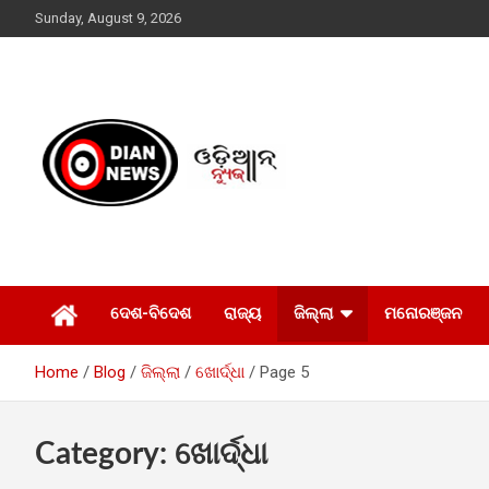
Skip
Sunday, August 9, 2026
to
content
ସାରା ଦୁନିଆର ଖବର ଆପଣଙ୍କ ହାତମୁଠାରେ…
ଓଡିଆନ୍ ନ୍ୟୁଜ
ଦେଶ-ବିଦେଶ
ରାଜ୍ୟ
ଜିଲ୍ଲା
ମନୋରଞ୍ଜନ
Home
Blog
ଜିଲ୍ଲା
ଖୋର୍ଦ୍ଧା
Page 5
Category:
ଖୋର୍ଦ୍ଧା