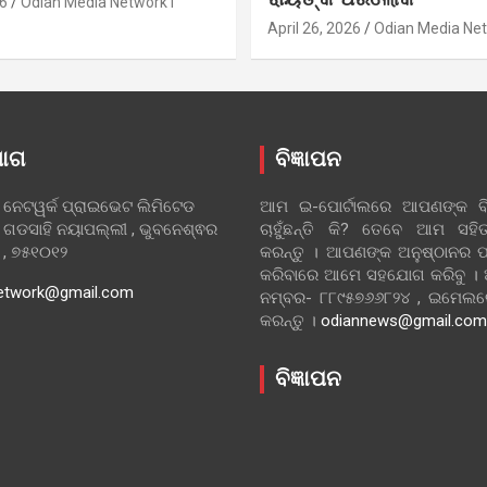
6
Odian Media Network1
April 26, 2026
Odian Media Ne
ୋଗ
ବିଜ୍ଞାପନ
 ନେଟୱର୍କ ପ୍ରାଇଭେଟ ଲିମିଟେଡ
ଆମ ଇ-ପୋର୍ଟାଲରେ ଆପଣଙ୍କ ବିଜ
 ଗଡସାହି ନୟାପଲ୍ଲୀ , ଭୁବନେଶ୍ଵର
ଚାହୁଁଛନ୍ତି କି? ତେବେ ଆମ ସ
ା , ୭୫୧୦୧୨
କରନ୍ତୁ । ଆପଣଙ୍କ ଅନୁଷ୍ଠାନର ପ
କରିବାରେ ଆମେ ସହଯୋଗ କରିବୁ ।
etwork@gmail.com
ନମ୍ବର- ୮୮୯୫୭୬୬୮୨୪ , ଇମେ
କରନ୍ତୁ ।
odiannews@gmail.com
ବିଜ୍ଞାପନ