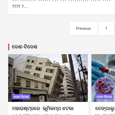
???? ?…
Posts
Previous
1
pagination
ଦେଶ-ବିଦେଶ
ଦେଶ-ବିଦେଶ
ଦେଶ-ବିଦେଶ
ମହାରାଷ୍ଟ୍ରରେ ଭୂମିକମ୍ପ ଝଟକା
ବେଙ୍ଗାଲ