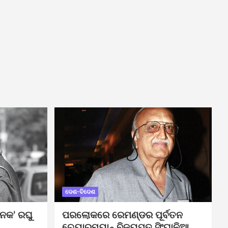
ଦେଶ-ବିଦେଶ
ନକ’ ରଘୁ
ପରଲୋକରେ ରେମଣ୍ଡର ପୂର୍ବତନ
ଚେୟାରମ୍ୟାନ୍ ବିଜୟପତ ସିଂଘାନିଆ