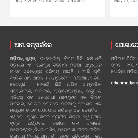
July 9, 2026
Odian Media Network1
May 27, 202
ଆମ ସମ୍ପର୍କରେ
ଯୋଗାଯ
ଓଡ଼ିଆନ୍‍ ନ୍ୟୁଜ୍‍
: ଇ-ପୋର୍ଟାଲ୍ ବିଗତ ତିନି ବର୍ଷ ଧରି
ଓଡିଆନ ମିଡିଆ
ଓଡ଼ିଶାର ଏକ ପ୍ରମୁଖ ଡିଜିଟାଲ ମିଡିଆ ଅନୁଷ୍ଠାନ
ପ୍ଲଟ – ୧୨୦୯,
ଭାବେ ସ୍ଵତନ୍ତ୍ର ପରିଚୟ ପାଇଛି । ଆଜି ଚାରି
ଖୋର୍ଦ୍ଧା, ଓଡିଶ
ବର୍ଷରେ ପାଦ ଥାପିଛି । ସାମ୍ପ୍ରତିକ ‘ଓଡ଼ିଆନ୍‍ ମିଡିଆ
odianmedian
ନେଟୱର୍କ ’ ହେଉଛି କିଛି ଅଭିଜ୍ଞ ସାମ୍ବାଦିକ,
ସ୍ତମ୍ଭକାର, କଳାକାର, କ୍ୟାମେରାମ୍ୟାନ୍, ଭିଜୁଆଲ୍
ଏଡିଟର୍ ଏବଂ ସହଯୋଗୀ ମାନଙ୍କର ଏକ ନିଆରା
ପରିବାର, ଯେଉଁଠି ସମସ୍ତେ ମିଡିଆକୁ ବିକାଶର ଏକ
ମାଧ୍ୟମ ଭାବେ ଉପଯୋଗ କରିବାକୁ ସଦା ଚେଷ୍ଟିତ ।
ଏଥିରେ ମୁଖ୍ୟ ଖବର ବ୍ୟତୀତ ଶିକ୍ଷା, ସ୍ୱାସ୍ଥ୍ୟ,
ବୃତ୍ତି, ପର୍ଯ୍ୟଟନ, କ୍ରୀଡା, କଳା ସଂସ୍କୃତି,
ମନୋରଞ୍ଜନ ,ଭିନ୍ନ ମଣିଷ, ପ୍ରେରଣା, ଜୀବନ ଜୀବିକା,
ଗ୍ରାମୀଣ ବିକାଶ, ଆମ ଗାଁ ଖବର ପରିବେଷଣ କରି