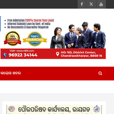
କରୋନା ଖବର