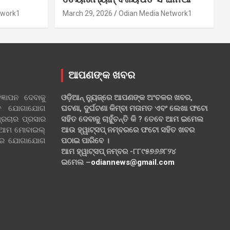
twork1
March 29, 2026
Odian Media Network1
ଆପଣଙ୍କ ଖବର
୍ଞାପନ ଦେବାକୁ
ଓଡ଼ିଆନ୍ ନ୍ୟୁଜ୍‌ରେ ଆପଣଙ୍କ ଅଂଚଳର ଖବର,
ହିତ ଯୋଗାଯୋଗ
ଘଟଣା, ଦୁର୍ଘଟଣା କିମ୍ବା ମତାମତ ଏବଂ ଲେଖା ଫଟୋ
୍ରଚାର ପ୍ରସାର
ସହିତ ଦେବାକୁ ଚାହୁଁଚନ୍ତି କି ? ତେବେ ଆମ ଇମେଲ
 ଆମ ମୋବାଇଲ୍
ଆଉ ହ୍ୱାଟ୍‌ସପ୍ ନମ୍ବରରେ ଫଟୋ ସହିତ ଖବର
ଲରେ ଯୋଗାଯୋଗ
ପଠାଇ ପାରିବେ ।
ଆମ ହ୍ୱାଟ୍‌ସପ୍ ନମ୍ବର -୮୮୯୫୭୬୬୮୨୪
ଇମେଲ –
odiannews@gmail.com