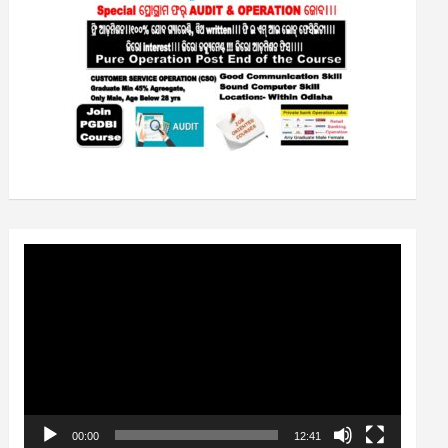
Video
Player
00:00
12:41