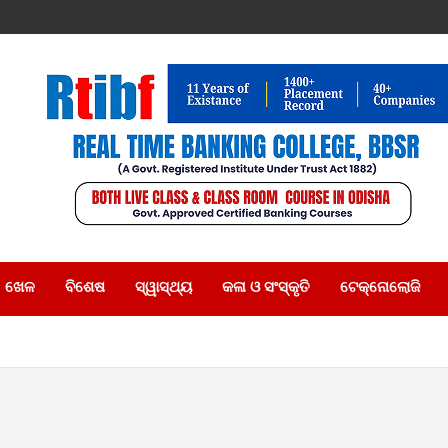
ଖେଳ
ବିଶେଷ
ସ୍ୱାସ୍ଥ୍ୟ
କଳା ଓ ସଂସ୍କୃତି
ଟେକ୍ନୋଲୋଜି