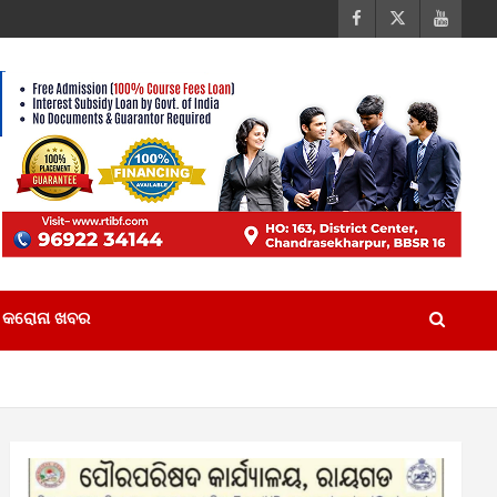
କରୋନା ଖବର