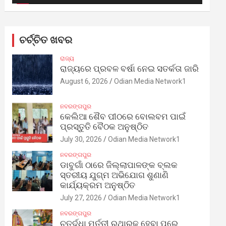
ଚର୍ଚ୍ଚିତ ଖବର
ରାଜ୍ୟ
ରାଜ୍ୟରେ ପ୍ରବଳ ବର୍ଷା ନେଇ ସତର୍କତା ଜାରି
August 6, 2026
Odian Media Network1
ନବରଙ୍ଗପୁର
କେଲିଆ ଶୈବ ପୀଠରେ ବୋଲବମ ପାଇଁ
ପ୍ରସ୍ତୁତି ବୈଠକ ଅନୁଷ୍ଠିତ
July 30, 2026
Odian Media Network1
ନବରଙ୍ଗପୁର
ଡାବୁଗାଁ ଠାରେ ଜିଲ୍ଲାପାଳଙ୍କ ବ୍ଲକ
ସ୍ତରୀୟ ଯୁଗ୍ମ ଅଭିଯୋଗ ଶୁଣାଣି
କାର୍ଯ୍ୟକ୍ରମ ଅନୁଷ୍ଠିତ
July 27, 2026
Odian Media Network1
ନବରଙ୍ଗପୁର
ଚତୁର୍ଦ୍ଧା ମୂର୍ତ୍ତୀ ରଥାରୂଢ଼ ହେବା ପରେ