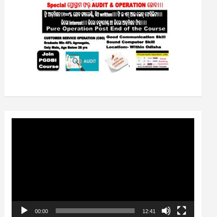
Video
Player
00:00
12:41