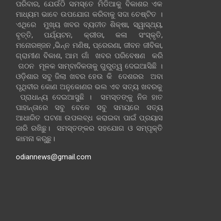
ପରିବାର, ଯେଉଁଠି ସମସ୍ତେ ମିଡିଆକୁ ବିକାଶର ଏକ
ମାଧ୍ୟମ ଭାବେ ଉପଯୋଗ କରିବାକୁ ସଦା ଚେଷ୍ଟିତ ।
ଏଥିରେ ମୁଖ୍ୟ ଖବର ବ୍ୟତୀତ ଶିକ୍ଷା, ସ୍ୱାସ୍ଥ୍ୟ,
ବୃତ୍ତି, ପର୍ଯ୍ୟଟନ, କ୍ରୀଡା, କଳା ସଂସ୍କୃତି,
ମନୋରଞ୍ଜନ ,ଭିନ୍ନ ମଣିଷ, ପ୍ରେରଣା, ଜୀବନ ଜୀବିକା,
ଗ୍ରାମୀଣ ବିକାଶ, ଆମ ଗାଁ ଖବର ପରିବେଷଣ କରି
ଗଠନ ମୂଳକ ସାମ୍ବାଦିକତାକୁ ଗୁରୁତ୍ୱ ଦେଇଆସିଛି ।
ଓଡ଼ିଶାର ସବୁ ଜିଲା ଖବର ହେଉ କି ଦେଶରର ଅବା
ପୃଥିବୀର କୋଣ ଅନୁକୋଣର ଭଲ ଏବ ସତ୍ୟ ଖବରକୁ
ପ୍ରାଧାନ୍ୟ ଦେଇଆସୁଛି । ସମସ୍ତଙ୍କୁ ନିଜ ହାତ
ପାହାନ୍ତାରେ ସବୁ ବେଳେ ସବୁ ସମୟରେ ସତ୍ୟ
ଆଧାରିତ ଘଟଣା ଉପଲବ୍ଧ କରାଇବା ପାଇଁ ପ୍ରୟାସ
ଜାରି ରଖିଛୁ। ସମସ୍ତଙ୍କର ସହଯୋଗ ଓ ସମ୍ପୃକ୍ତି
କାମନା କରୁଛୁ।
odiannews@gmail.com