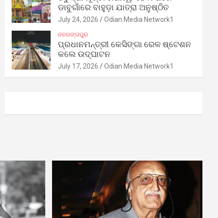
ଡାବୁଗାଁରେ ବାହୁଡ଼ା ଯାତ୍ରା ଅନୁଷ୍ଠିତ
July 24, 2026
Odian Media Network1
ନବରଙ୍ଗପୁର
ପ୍ରଧାନମନ୍ତ୍ରୀ କେସିଙ୍ଗା ରେଳ ଷ୍ଟେଶନ
କଲେ ଉଦ୍‌ଘାଟନ
July 17, 2026
Odian Media Network1