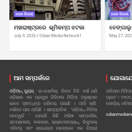
ଦେଶ-ବିଦେଶ
ଦେଶ-ବିଦେଶ
ମହାରାଷ୍ଟ୍ରରେ ଭୂମିକମ୍ପ ଝଟକା
ବେଙ୍ଗାଲ
July 9, 2026
Odian Media Network1
May 27, 202
ଆମ ସମ୍ପର୍କରେ
ଯୋଗାଯ
ଓଡ଼ିଆନ୍‍ ନ୍ୟୁଜ୍‍
: ଇ-ପୋର୍ଟାଲ୍ ବିଗତ ତିନି ବର୍ଷ ଧରି
ଓଡିଆନ ମିଡିଆ
ଓଡ଼ିଶାର ଏକ ପ୍ରମୁଖ ଡିଜିଟାଲ ମିଡିଆ ଅନୁଷ୍ଠାନ
ପ୍ଲଟ – ୧୨୦୯,
ଭାବେ ସ୍ଵତନ୍ତ୍ର ପରିଚୟ ପାଇଛି । ଆଜି ଚାରି
ଖୋର୍ଦ୍ଧା, ଓଡିଶ
ବର୍ଷରେ ପାଦ ଥାପିଛି । ସାମ୍ପ୍ରତିକ ‘ଓଡ଼ିଆନ୍‍ ମିଡିଆ
odianmedian
ନେଟୱର୍କ ’ ହେଉଛି କିଛି ଅଭିଜ୍ଞ ସାମ୍ବାଦିକ,
ସ୍ତମ୍ଭକାର, କଳାକାର, କ୍ୟାମେରାମ୍ୟାନ୍, ଭିଜୁଆଲ୍
ଏଡିଟର୍ ଏବଂ ସହଯୋଗୀ ମାନଙ୍କର ଏକ ନିଆରା