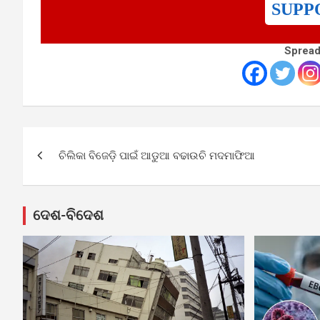
SUPP
Spread
Post
ଚିଲିକା ବିଜେଡ଼ି ପାଇଁ ଆଡୁଆ ବଢାଉଚି ମଦମାଫିଆ
navigation
ଦେଶ-ବିଦେଶ