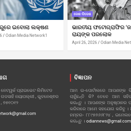
ଦେଶ-ବିଦେଶ
ୁରୁରେ ଇବୋଲା ଲକ୍ଷଣ
ଭାରତୀୟ ଫଟୋଗ୍ରାଫିର ‘ଜ
ରାୟଙ୍କ ପରଲୋକ
6
Odian Media Network1
April 26, 2026
Odian Media Ne
ୋଗ
ବିଜ୍ଞାପନ
 ନେଟୱର୍କ ପ୍ରାଇଭେଟ ଲିମିଟେଡ
ଆମ ଇ-ପୋର୍ଟାଲରେ ଆପଣଙ୍କ ବିଜ
 ଗଡସାହି ନୟାପଲ୍ଲୀ , ଭୁବନେଶ୍ଵର
ଚାହୁଁଛନ୍ତି କି? ତେବେ ଆମ ସ
ା , ୭୫୧୦୧୨
କରନ୍ତୁ । ଆପଣଙ୍କ ଅନୁଷ୍ଠାନର ପ
କରିବାରେ ଆମେ ସହଯୋଗ କରିବୁ ।
etwork@gmail.com
ନମ୍ବର- ୮୮୯୫୭୬୬୮୨୪ , ଇମେ
କରନ୍ତୁ ।
odiannews@gmail.com