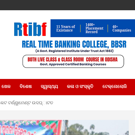
ଖେଳ
ବିଶେଷ
ସ୍ୱାସ୍ଥ୍ୟ
କଳା ଓ ସଂସ୍କୃତି
ଟେକ୍ନୋଲୋଜି
ଟ ଟର୍ଣ୍ଣୁାମେଣ୍ଟ ଉଦଘ୍‌ାଟତ