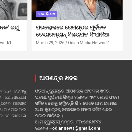
ଦେଶ-ବିଦେଶ
ନକ’ ରଘୁ
ପରଲୋକରେ ରେମଣ୍ଡର ପୂର୍ବତନ
ଚେୟାରମ୍ୟାନ୍ ବିଜୟପତ ସିଂଘାନିଆ
twork1
March 29, 2026
Odian Media Network1
ଆପଣଙ୍କ ଖବର
୍ଞାପନ ଦେବାକୁ
ଓଡ଼ିଆନ୍ ନ୍ୟୁଜ୍‌ରେ ଆପଣଙ୍କ ଅଂଚଳର ଖବର,
ହିତ ଯୋଗାଯୋଗ
ଘଟଣା, ଦୁର୍ଘଟଣା କିମ୍ବା ମତାମତ ଏବଂ ଲେଖା ଫଟୋ
୍ରଚାର ପ୍ରସାର
ସହିତ ଦେବାକୁ ଚାହୁଁଚନ୍ତି କି ? ତେବେ ଆମ ଇମେଲ
 ଆମ ମୋବାଇଲ୍
ଆଉ ହ୍ୱାଟ୍‌ସପ୍ ନମ୍ବରରେ ଫଟୋ ସହିତ ଖବର
ଲରେ ଯୋଗାଯୋଗ
ପଠାଇ ପାରିବେ ।
ଆମ ହ୍ୱାଟ୍‌ସପ୍ ନମ୍ବର -୮୮୯୫୭୬୬୮୨୪
ଇମେଲ –
odiannews@gmail.com