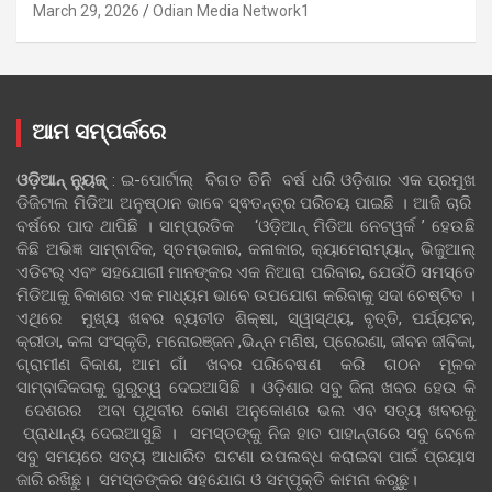
March 29, 2026
Odian Media Network1
ଆମ ସମ୍ପର୍କରେ
ଓଡ଼ିଆନ୍‍ ନ୍ୟୁଜ୍‍
: ଇ-ପୋର୍ଟାଲ୍ ବିଗତ ତିନି ବର୍ଷ ଧରି ଓଡ଼ିଶାର ଏକ ପ୍ରମୁଖ
ଡିଜିଟାଲ ମିଡିଆ ଅନୁଷ୍ଠାନ ଭାବେ ସ୍ଵତନ୍ତ୍ର ପରିଚୟ ପାଇଛି । ଆଜି ଚାରି
ବର୍ଷରେ ପାଦ ଥାପିଛି । ସାମ୍ପ୍ରତିକ ‘ଓଡ଼ିଆନ୍‍ ମିଡିଆ ନେଟୱର୍କ ’ ହେଉଛି
କିଛି ଅଭିଜ୍ଞ ସାମ୍ବାଦିକ, ସ୍ତମ୍ଭକାର, କଳାକାର, କ୍ୟାମେରାମ୍ୟାନ୍, ଭିଜୁଆଲ୍
ଏଡିଟର୍ ଏବଂ ସହଯୋଗୀ ମାନଙ୍କର ଏକ ନିଆରା ପରିବାର, ଯେଉଁଠି ସମସ୍ତେ
ମିଡିଆକୁ ବିକାଶର ଏକ ମାଧ୍ୟମ ଭାବେ ଉପଯୋଗ କରିବାକୁ ସଦା ଚେଷ୍ଟିତ ।
ଏଥିରେ ମୁଖ୍ୟ ଖବର ବ୍ୟତୀତ ଶିକ୍ଷା, ସ୍ୱାସ୍ଥ୍ୟ, ବୃତ୍ତି, ପର୍ଯ୍ୟଟନ,
କ୍ରୀଡା, କଳା ସଂସ୍କୃତି, ମନୋରଞ୍ଜନ ,ଭିନ୍ନ ମଣିଷ, ପ୍ରେରଣା, ଜୀବନ ଜୀବିକା,
ଗ୍ରାମୀଣ ବିକାଶ, ଆମ ଗାଁ ଖବର ପରିବେଷଣ କରି ଗଠନ ମୂଳକ
ସାମ୍ବାଦିକତାକୁ ଗୁରୁତ୍ୱ ଦେଇଆସିଛି । ଓଡ଼ିଶାର ସବୁ ଜିଲା ଖବର ହେଉ କି
ଦେଶରର ଅବା ପୃଥିବୀର କୋଣ ଅନୁକୋଣର ଭଲ ଏବ ସତ୍ୟ ଖବରକୁ
ପ୍ରାଧାନ୍ୟ ଦେଇଆସୁଛି । ସମସ୍ତଙ୍କୁ ନିଜ ହାତ ପାହାନ୍ତାରେ ସବୁ ବେଳେ
ସବୁ ସମୟରେ ସତ୍ୟ ଆଧାରିତ ଘଟଣା ଉପଲବ୍ଧ କରାଇବା ପାଇଁ ପ୍ରୟାସ
ଜାରି ରଖିଛୁ। ସମସ୍ତଙ୍କର ସହଯୋଗ ଓ ସମ୍ପୃକ୍ତି କାମନା କରୁଛୁ।