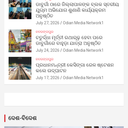
ଡାବୁଗାଁ ଠାରେ ଜିଲ୍ଲାପାଳଙ୍କ ବ୍ଲକ ସ୍ତରୀୟ
ଯୁଗ୍ମ ଅଭିଯୋଗ ଶୁଣାଣି କାର୍ଯ୍ୟକ୍ରମ
ଅନୁଷ୍ଠିତ
July 27, 2026
Odian Media Network1
ନବରଙ୍ଗପୁର
ଚତୁର୍ଦ୍ଧା ମୂର୍ତ୍ତୀ ରଥାରୂଢ଼ ହେବା ପରେ
ଡାବୁଗାଁରେ ବାହୁଡ଼ା ଯାତ୍ରା ଅନୁଷ୍ଠିତ
July 24, 2026
Odian Media Network1
ନବରଙ୍ଗପୁର
ପ୍ରଧାନମନ୍ତ୍ରୀ କେସିଙ୍ଗା ରେଳ ଷ୍ଟେଶନ
କଲେ ଉଦ୍‌ଘାଟନ
July 17, 2026
Odian Media Network1
ଦେଶ-ବିଦେଶ