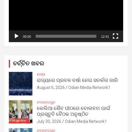
00:00
12:41
ଚର୍ଚ୍ଚିତ ଖବର
ରାଜ୍ୟ
ରାଜ୍ୟରେ ପ୍ରବଳ ବର୍ଷା ନେଇ ସତର୍କତା ଜାରି
August 6, 2026
Odian Media Network1
ନବରଙ୍ଗପୁର
କେଲିଆ ଶୈବ ପୀଠରେ ବୋଲବମ ପାଇଁ
ପ୍ରସ୍ତୁତି ବୈଠକ ଅନୁଷ୍ଠିତ
July 30, 2026
Odian Media Network1
ନବରଙ୍ଗପୁର