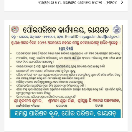
ରାଜ୍ୟରେ ମୋ ସରକାର ଯୋଜନା ଫେଲ ୍‌ମାରବ