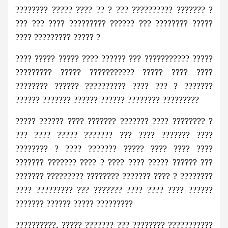
???????? ????? ???? ?? ? ??? ?????????? ??????? ?
??? ??? ???? ????????? ?????? ??? ???????? ?????
???? ????????? ????? ?
???? ????? ????? ???? ?????? ??? ??????????? ?????
????????? ????? ??????????? ????? ???? ????
???????? ?????? ?????????? ???? ??? ? ???????
?????? ??????? ?????? ?????? ???????? ?????????
????? ?????? ???? ??????? ??????? ???? ???????? ?
??? ???? ????? ??????? ??? ???? ??????? ????
???????? ? ???? ??????? ????? ???? ???? ????
??????? ??????? ???? ? ???? ???? ????? ?????? ???
??????? ????????? ???????? ??????? ???? ? ????????
???? ????????? ??? ??????? ???? ???? ???? ??????
??????? ?????? ????? ?????????
??????????, ????? ??????? ??? ???????? ???????????