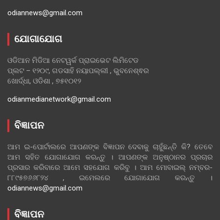
odiannews@gmail.com
ଯୋଗାଯୋଗ
ଓଡିଆନ ମିଡିଆ ନେଟୱର୍କ ପ୍ରାଇଭେଟ ଲିମିଟେଡ
ପ୍ଲଟ – ୧୨୦୯, ଗଡସାହି ନୟାପଲ୍ଲୀ , ଭୁବନେଶ୍ଵର
ଖୋର୍ଦ୍ଧା, ଓଡିଶା , ୭୫୧୦୧୨
odianmedianetwork@gmail.com
ବିଜ୍ଞାପନ
ଆମ ଇ-ପୋର୍ଟାଲରେ ଆପଣଙ୍କ ବିଜ୍ଞାପନ ଦେବାକୁ ଚାହୁଁଛନ୍ତି କି? ତେବେ
ଆମ ସହିତ ଯୋଗାଯୋଗ କରନ୍ତୁ । ଆପଣଙ୍କ ଅନୁଷ୍ଠାନର ପ୍ରଚାର
ପ୍ରସାର କରିବାରେ ଆମେ ସହଯୋଗ କରିବୁ । ଆମ ମୋବାଇଲ୍ ନମ୍ବର-
୮୮୯୫୭୬୬୮୨୪ , ଇମେଲରେ ଯୋଗାଯୋଗ କରନ୍ତୁ ।
odiannews@gmail.com
ବିଜ୍ଞାପନ