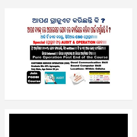
Video
Player