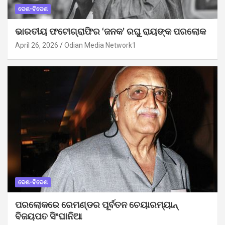
ଦେଶ-ବିଦେଶ
ଭାରତୀୟ ଫଟୋଗ୍ରାଫିର ‘ଜନକ’ ରଘୁ ରାୟଙ୍କ ପରଲୋକ
April 26, 2026
Odian Media Network1
ଦେଶ-ବିଦେଶ
ପରଲୋକରେ ରେମଣ୍ଡର ପୂର୍ବତନ ଚେୟାରମ୍ୟାନ୍
ବିଜୟପତ ସିଂଘାନିଆ