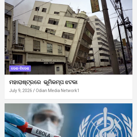
ଦେଶ-ବିଦେଶ
ମହାରାଷ୍ଟ୍ରରେ ଭୂମିକମ୍ପ ଝଟକା
July 9, 2026
Odian Media Network1