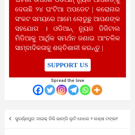
ଦେଉଛି ୨୪ ଘଂଟିଆ ଅପଡେଟ | କରୋନାର
ସଂକଟ ସମୟରେ ଆମେ ଲୋଡୁଛୁ ଆପଣଙ୍କ
ସହଯୋଗ । ଓଡିଆନ୍ ନ୍ୟୁଜ ଡିଜିଟାଲ
ମିଡିଆକୁ ଆର୍ଥିକ ସମର୍ଥନ ଜଣାଇ ଆଂଚଳିକ
ସାମ୍ବାଦିକତାକୁ ଶକ୍ତିଶାଳୀ କରନ୍ତୁ |
SUPPORT US
Spread the love
Post
ସୁବର୍ଣ୍ଣପୁର: ବାଇକ୍‌ ଡିକି ଭାଙ୍ଗି ଲୁଟି ନେଲେ ୨ ଲକ୍ଷ ଟଙ୍କା!
navigation