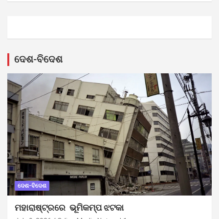
ଦେଶ-ବିଦେଶ
ଦେଶ-ବିଦେଶ
ମହାରାଷ୍ଟ୍ରରେ ଭୂମିକମ୍ପ ଝଟକା