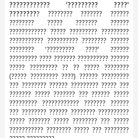
???????????? ‘????????? ????’
????????
? ???????? ??????? ??????
???????? ????? ??????? ??????
???????????? ????? ????????? ?????????
??????????? ?????????? ???????? ??????
???????? ‘????????? ????’ ??????
????????? ???? ??????? ?????????? ??????
????? ????????? ?? ?? ????? ????????
(????? ????????? ????) ?????? ?????????
??? ???????? ?????? ????????? ????? ???
??????? ????? ??????? ??? ?????? ?????
????????? ???????????? ??????? ??????
??? ???????? ?????? ???????? ??????????
????? ??????? ????? ???????? ??? ?????
??????????? ???????? ????? ??? ????????