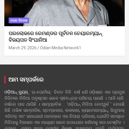
ଦେଶ-ବିଦେଶ
ପରଲୋକରେ ରେମଣ୍ଡର ପୂର୍ବତନ ଚେୟାରମ୍ୟାନ୍
ବିଜୟପତ ସିଂଘାନିଆ
March 29, 2026
Odian Media Network1
ଆମ ସମ୍ପର୍କରେ
ଓଡ଼ିଆନ୍‍ ନ୍ୟୁଜ୍‍
: ଇ-ପୋର୍ଟାଲ୍ ବିଗତ ତିନି ବର୍ଷ ଧରି ଓଡ଼ିଶାର ଏକ ପ୍ରମୁଖ
ଡିଜିଟାଲ ମିଡିଆ ଅନୁଷ୍ଠାନ ଭାବେ ସ୍ଵତନ୍ତ୍ର ପରିଚୟ ପାଇଛି । ଆଜି ଚାରି
ବର୍ଷରେ ପାଦ ଥାପିଛି । ସାମ୍ପ୍ରତିକ ‘ଓଡ଼ିଆନ୍‍ ମିଡିଆ ନେଟୱର୍କ ’ ହେଉଛି
କିଛି ଅଭିଜ୍ଞ ସାମ୍ବାଦିକ, ସ୍ତମ୍ଭକାର, କଳାକାର, କ୍ୟାମେରାମ୍ୟାନ୍, ଭିଜୁଆଲ୍
ଏଡିଟର୍ ଏବଂ ସହଯୋଗୀ ମାନଙ୍କର ଏକ ନିଆରା ପରିବାର, ଯେଉଁଠି ସମସ୍ତେ
ମିଡିଆକୁ ବିକାଶର ଏକ ମାଧ୍ୟମ ଭାବେ ଉପଯୋଗ କରିବାକୁ ସଦା ଚେଷ୍ଟିତ ।
ଏଥିରେ ମୁଖ୍ୟ ଖବର ବ୍ୟତୀତ ଶିକ୍ଷା, ସ୍ୱାସ୍ଥ୍ୟ, ବୃତ୍ତି, ପର୍ଯ୍ୟଟନ,