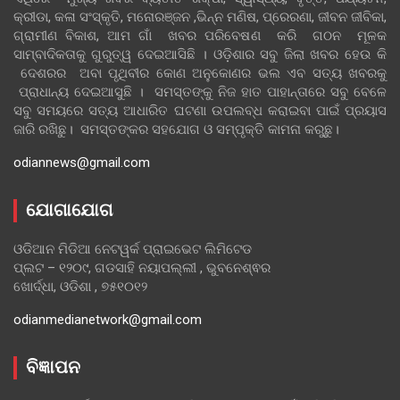
କ୍ରୀଡା, କଳା ସଂସ୍କୃତି, ମନୋରଞ୍ଜନ ,ଭିନ୍ନ ମଣିଷ, ପ୍ରେରଣା, ଜୀବନ ଜୀବିକା,
ଗ୍ରାମୀଣ ବିକାଶ, ଆମ ଗାଁ ଖବର ପରିବେଷଣ କରି ଗଠନ ମୂଳକ
ସାମ୍ବାଦିକତାକୁ ଗୁରୁତ୍ୱ ଦେଇଆସିଛି । ଓଡ଼ିଶାର ସବୁ ଜିଲା ଖବର ହେଉ କି
ଦେଶରର ଅବା ପୃଥିବୀର କୋଣ ଅନୁକୋଣର ଭଲ ଏବ ସତ୍ୟ ଖବରକୁ
ପ୍ରାଧାନ୍ୟ ଦେଇଆସୁଛି । ସମସ୍ତଙ୍କୁ ନିଜ ହାତ ପାହାନ୍ତାରେ ସବୁ ବେଳେ
ସବୁ ସମୟରେ ସତ୍ୟ ଆଧାରିତ ଘଟଣା ଉପଲବ୍ଧ କରାଇବା ପାଇଁ ପ୍ରୟାସ
ଜାରି ରଖିଛୁ। ସମସ୍ତଙ୍କର ସହଯୋଗ ଓ ସମ୍ପୃକ୍ତି କାମନା କରୁଛୁ।
odiannews@gmail.com
ଯୋଗାଯୋଗ
ଓଡିଆନ ମିଡିଆ ନେଟୱର୍କ ପ୍ରାଇଭେଟ ଲିମିଟେଡ
ପ୍ଲଟ – ୧୨୦୯, ଗଡସାହି ନୟାପଲ୍ଲୀ , ଭୁବନେଶ୍ଵର
ଖୋର୍ଦ୍ଧା, ଓଡିଶା , ୭୫୧୦୧୨
odianmedianetwork@gmail.com
ବିଜ୍ଞାପନ