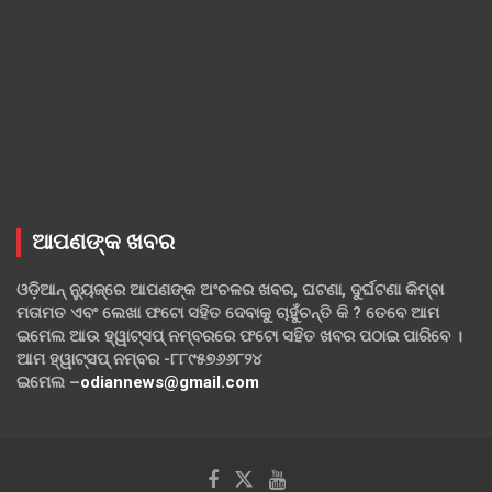
ଆପଣଙ୍କ ଖବର
ଓଡ଼ିଆନ୍ ନ୍ୟୁଜ୍‌ରେ ଆପଣଙ୍କ ଅଂଚଳର ଖବର, ଘଟଣା, ଦୁର୍ଘଟଣା କିମ୍ବା
ମତାମତ ଏବଂ ଲେଖା ଫଟୋ ସହିତ ଦେବାକୁ ଚାହୁଁଚନ୍ତି କି ? ତେବେ ଆମ
ଇମେଲ ଆଉ ହ୍ୱାଟ୍‌ସପ୍ ନମ୍ବରରେ ଫଟୋ ସହିତ ଖବର ପଠାଇ ପାରିବେ ।
ଆମ ହ୍ୱାଟ୍‌ସପ୍ ନମ୍ବର -୮୮୯୫୭୬୬୮୨୪
ଇମେଲ –
odiannews@gmail.com