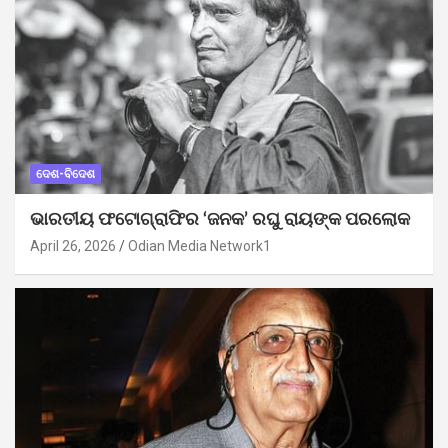
ଦେଶ-ବିଦେଶ
ଭାରତୀୟ ଫଟୋଗ୍ରାଫିର ‘ଜନକ’ ରଘୁ ରାୟଙ୍କ ପରଲୋକ
April 26, 2026
Odian Media Network1