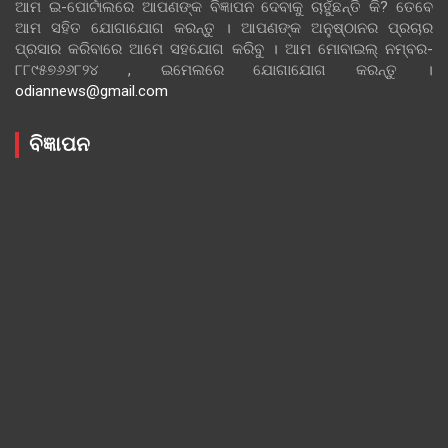
ଆମ ଇ-ପୋର୍ଟାଲରେ ଆପଣଙ୍କ ବିଜ୍ଞାପନ ଦେବାକୁ ଚାହୁଁଛନ୍ତି କି? ତେବେ
ଆମ ସହିତ ଯୋଗାଯୋଗ କରନ୍ତୁ । ଆପଣଙ୍କ ଅନୁଷ୍ଠାନର ପ୍ରଚାର
ପ୍ରସାର କରିବାରେ ଆମେ ସହଯୋଗ କରିବୁ । ଆମ ମୋବାଇଲ୍ ନମ୍ବର-
୮୮୯୫୭୬୬୮୨୪ , ଇମେଲରେ ଯୋଗାଯୋଗ କରନ୍ତୁ ।
odiannews@gmail.com
ବିଜ୍ଞାପନ