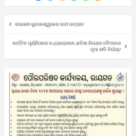
Post
ରାଜଧାନୀ ଭୁବନେଶ୍ୱରରେ ହାତୀ ଉତ୍ପାତ
navigation
କାର୍ତ୍ତିକ ପୂର୍ଣ୍ଣିମାରେ ଚନ୍ଦ୍ରଗ୍ରହଣ ,ଛତିଶା ନିଯୋଗ ବୈଠକରେ
ନୂଆ ନୀତି ନିର୍ଘଣ୍ଟ