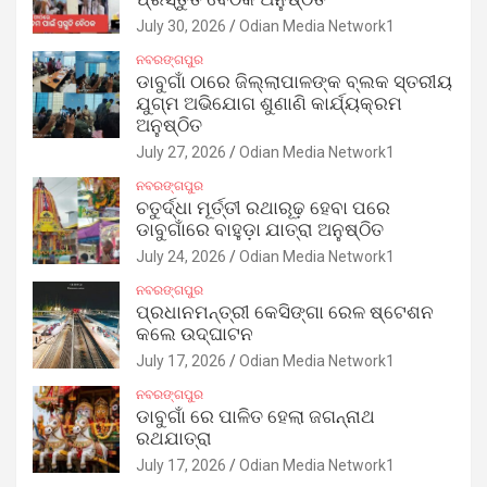
July 30, 2026
Odian Media Network1
ନବରଙ୍ଗପୁର
ଡାବୁଗାଁ ଠାରେ ଜିଲ୍ଲାପାଳଙ୍କ ବ୍ଲକ ସ୍ତରୀୟ
ଯୁଗ୍ମ ଅଭିଯୋଗ ଶୁଣାଣି କାର୍ଯ୍ୟକ୍ରମ
ଅନୁଷ୍ଠିତ
July 27, 2026
Odian Media Network1
ନବରଙ୍ଗପୁର
ଚତୁର୍ଦ୍ଧା ମୂର୍ତ୍ତୀ ରଥାରୂଢ଼ ହେବା ପରେ
ଡାବୁଗାଁରେ ବାହୁଡ଼ା ଯାତ୍ରା ଅନୁଷ୍ଠିତ
July 24, 2026
Odian Media Network1
ନବରଙ୍ଗପୁର
ପ୍ରଧାନମନ୍ତ୍ରୀ କେସିଙ୍ଗା ରେଳ ଷ୍ଟେଶନ
କଲେ ଉଦ୍‌ଘାଟନ
July 17, 2026
Odian Media Network1
ନବରଙ୍ଗପୁର
ଡାବୁଗାଁ ରେ ପାଳିତ ହେଲା ଜଗନ୍ନାଥ
ରଥଯାତ୍ରା
July 17, 2026
Odian Media Network1