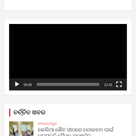
Video
Player
00:00
12:41
ଚର୍ଚ୍ଚିତ ଖବର
ନବରଙ୍ଗପୁର
କେଲିଆ ଶୈବ ପୀଠରେ ବୋଲବମ ପାଇଁ
ପ୍ରସ୍ତୁତି ବୈଠକ ଅନୁଷ୍ଠିତ