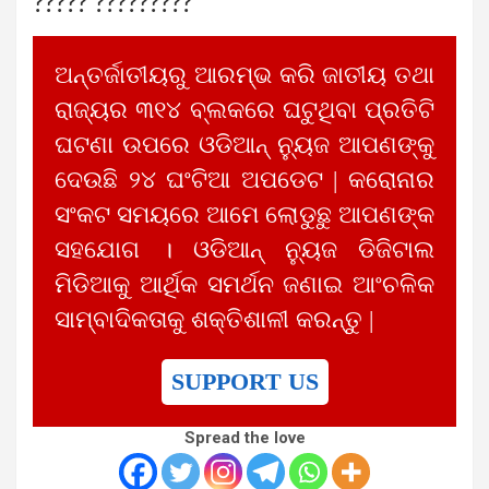
????? ?????????
ଅନ୍ତର୍ଜାତୀୟରୁ ଆରମ୍ଭ କରି ଜାତୀୟ ତଥା
ରାଜ୍ୟର ୩୧୪ ବ୍ଲକରେ ଘଟୁଥିବା ପ୍ରତିଟି
ଘଟଣା ଉପରେ ଓଡିଆନ୍ ନ୍ୟୁଜ ଆପଣଙ୍କୁ
ଦେଉଛି ୨୪ ଘଂଟିଆ ଅପଡେଟ | କରୋନାର
ସଂକଟ ସମୟରେ ଆମେ ଲୋଡୁଛୁ ଆପଣଙ୍କ
ସହଯୋଗ । ଓଡିଆନ୍ ନ୍ୟୁଜ ଡିଜିଟାଲ
ମିଡିଆକୁ ଆର୍ଥିକ ସମର୍ଥନ ଜଣାଇ ଆଂଚଳିକ
ସାମ୍ବାଦିକତାକୁ ଶକ୍ତିଶାଳୀ କରନ୍ତୁ |
SUPPORT US
Spread the love