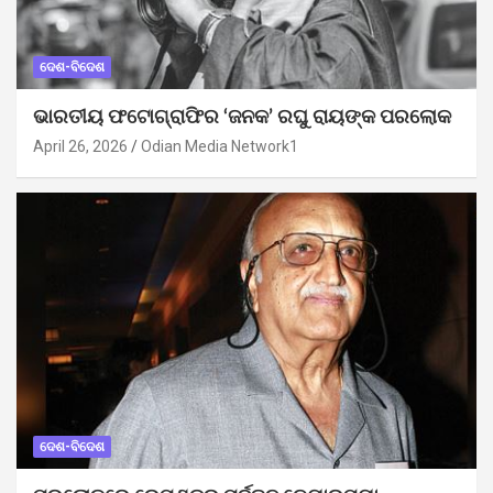
ଦେଶ-ବିଦେଶ
ଭାରତୀୟ ଫଟୋଗ୍ରାଫିର ‘ଜନକ’ ରଘୁ ରାୟଙ୍କ ପରଲୋକ
April 26, 2026
Odian Media Network1
ଦେଶ-ବିଦେଶ