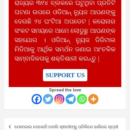
ରାଜ୍ୟର ୩୧୪ ବ୍ଲକରେ ଘଟୁଥିବା ପ୍ରତିଟି
ଘଟଣା ଉପରେ ଓଡିଆନ୍ ନ୍ୟୁଜ ଆପଣଙ୍କୁ
ଦେଉଛି ୨୪ ଘଂଟିଆ ଅପଡେଟ | କରୋନାର
ସଂକଟ ସମୟରେ ଆମେ ଲୋଡୁଛୁ ଆପଣଙ୍କ
ସହଯୋଗ । ଓଡିଆନ୍ ନ୍ୟୁଜ ଡିଜିଟାଲ
ମିଡିଆକୁ ଆର୍ଥିକ ସମର୍ଥନ ଜଣାଇ ଆଂଚଳିକ
ସାମ୍ବାଦିକତାକୁ ଶକ୍ତିଶାଳୀ କରନ୍ତୁ |
SUPPORT US
Spread the love
Post
ମୋବାଇଲ ଦେଲେନି ବୋଲି ସ୍ଵାମୀଙ୍କୁ ପନିକିରେ ହାଣିଲେ ସ୍ତ୍ରୀ