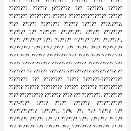
????? ?????? ????????? ??????? ????? ?????
???????? ?????? (??????? ??? ??????) ??????
???????? ????????? ?????? ???????????????? ??????
???? ?????? ???????? ?????? ?????? ????.????.
??????? ??? ??????? ????????? ?????? ????????
????? ???????? ???? ??????? ‘?????? ???? ???????’,
????????? ‘????? ?? ????’ ??? ‘????? ???? ??????’??
???? ???? ?????? ????????? ??? ????? ???? ????? ???
????? ????? ?????? ????????? ????? ??????????? ???
??????? ?? ?????? ??????? ?????????? ?????????? ??
???????? ??? ???????? ????? ???????-?????????
?????? ?????? ????????? ?????? ??????? ??????????
???? ?????????? ??????? ???? ??? ????????, ????????
????-???? ????? ????? ??????? ???????????
???????????? ???????, ??% ??? ??? ????? ???
???????? ?????? ??? ?? ??????? ???? ??????? ?? ???
??? ??????? ??? ?????? ???, ???????? ??????? ??.??