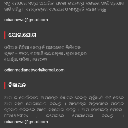
ସବୁ ସମୟରେ ସତ୍ୟ ଆଧାରିତ ଘଟଣା ଉପଲବ୍ଧ କରାଇବା ପାଇଁ ପ୍ରୟାସ
ଜାରି ରଖିଛୁ। ସମସ୍ତଙ୍କର ସହଯୋଗ ଓ ସମ୍ପୃକ୍ତି କାମନା କରୁଛୁ।
odiannews@gmail.com
ଯୋଗାଯୋଗ
ଓଡିଆନ ମିଡିଆ ନେଟୱର୍କ ପ୍ରାଇଭେଟ ଲିମିଟେଡ
ପ୍ଲଟ – ୧୨୦୯, ଗଡସାହି ନୟାପଲ୍ଲୀ , ଭୁବନେଶ୍ଵର
ଖୋର୍ଦ୍ଧା, ଓଡିଶା , ୭୫୧୦୧୨
odianmedianetwork@gmail.com
ବିଜ୍ଞାପନ
ଆମ ଇ-ପୋର୍ଟାଲରେ ଆପଣଙ୍କ ବିଜ୍ଞାପନ ଦେବାକୁ ଚାହୁଁଛନ୍ତି କି? ତେବେ
ଆମ ସହିତ ଯୋଗାଯୋଗ କରନ୍ତୁ । ଆପଣଙ୍କ ଅନୁଷ୍ଠାନର ପ୍ରଚାର
ପ୍ରସାର କରିବାରେ ଆମେ ସହଯୋଗ କରିବୁ । ଆମ ମୋବାଇଲ୍ ନମ୍ବର-
୮୮୯୫୭୬୬୮୨୪ , ଇମେଲରେ ଯୋଗାଯୋଗ କରନ୍ତୁ ।
odiannews@gmail.com