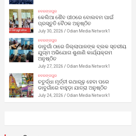
ନବରଙ୍ଗପୁର
କେଲିଆ ଶୈବ ପୀଠରେ ବୋଲବମ ପାଇଁ
ପ୍ରସ୍ତୁତି ବୈଠକ ଅନୁଷ୍ଠିତ
July 30, 2026
Odian Media Network1
ନବରଙ୍ଗପୁର
ଡାବୁଗାଁ ଠାରେ ଜିଲ୍ଲାପାଳଙ୍କ ବ୍ଲକ ସ୍ତରୀୟ
ଯୁଗ୍ମ ଅଭିଯୋଗ ଶୁଣାଣି କାର୍ଯ୍ୟକ୍ରମ
ଅନୁଷ୍ଠିତ
July 27, 2026
Odian Media Network1
ନବରଙ୍ଗପୁର
ଚତୁର୍ଦ୍ଧା ମୂର୍ତ୍ତୀ ରଥାରୂଢ଼ ହେବା ପରେ
ଡାବୁଗାଁରେ ବାହୁଡ଼ା ଯାତ୍ରା ଅନୁଷ୍ଠିତ
July 24, 2026
Odian Media Network1