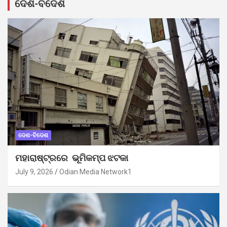
ଦେଶ-ବିଦେଶ
ଦେଶ-ବିଦେଶ
ମହାରାଷ୍ଟ୍ରରେ ଭୂମିକମ୍ପ ଝଟକା
July 9, 2026
Odian Media Network1