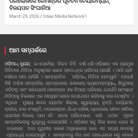
ପରଲୋକରେ ରେମଣ୍ଡର ପୂର୍ବତନ ଚେୟାରମ୍ୟାନ୍
ବିଜୟପତ ସିଂଘାନିଆ
March 29, 2026
Odian Media Network1
ଆମ ସମ୍ପର୍କରେ
ଓଡ଼ିଆନ୍‍ ନ୍ୟୁଜ୍‍
: ଇ-ପୋର୍ଟାଲ୍ ବିଗତ ତିନି ବର୍ଷ ଧରି ଓଡ଼ିଶାର ଏକ ପ୍ରମୁଖ
ଡିଜିଟାଲ ମିଡିଆ ଅନୁଷ୍ଠାନ ଭାବେ ସ୍ଵତନ୍ତ୍ର ପରିଚୟ ପାଇଛି । ଆଜି ଚାରି
ବର୍ଷରେ ପାଦ ଥାପିଛି । ସାମ୍ପ୍ରତିକ ‘ଓଡ଼ିଆନ୍‍ ମିଡିଆ ନେଟୱର୍କ ’ ହେଉଛି
କିଛି ଅଭିଜ୍ଞ ସାମ୍ବାଦିକ, ସ୍ତମ୍ଭକାର, କଳାକାର, କ୍ୟାମେରାମ୍ୟାନ୍, ଭିଜୁଆଲ୍
ଏଡିଟର୍ ଏବଂ ସହଯୋଗୀ ମାନଙ୍କର ଏକ ନିଆରା ପରିବାର, ଯେଉଁଠି ସମସ୍ତେ
ମିଡିଆକୁ ବିକାଶର ଏକ ମାଧ୍ୟମ ଭାବେ ଉପଯୋଗ କରିବାକୁ ସଦା ଚେଷ୍ଟିତ ।
ଏଥିରେ ମୁଖ୍ୟ ଖବର ବ୍ୟତୀତ ଶିକ୍ଷା, ସ୍ୱାସ୍ଥ୍ୟ, ବୃତ୍ତି, ପର୍ଯ୍ୟଟନ,
କ୍ରୀଡା, କଳା ସଂସ୍କୃତି, ମନୋରଞ୍ଜନ ,ଭିନ୍ନ ମଣିଷ, ପ୍ରେରଣା, ଜୀବନ ଜୀବିକା,
ଗ୍ରାମୀଣ ବିକାଶ, ଆମ ଗାଁ ଖବର ପରିବେଷଣ କରି ଗଠନ ମୂଳକ
ସାମ୍ବାଦିକତାକୁ ଗୁରୁତ୍ୱ ଦେଇଆସିଛି । ଓଡ଼ିଶାର ସବୁ ଜିଲା ଖବର ହେଉ କି
ଦେଶରର ଅବା ପୃଥିବୀର କୋଣ ଅନୁକୋଣର ଭଲ ଏବ ସତ୍ୟ ଖବରକୁ
ପ୍ରାଧାନ୍ୟ ଦେଇଆସୁଛି । ସମସ୍ତଙ୍କୁ ନିଜ ହାତ ପାହାନ୍ତାରେ ସବୁ ବେଳେ