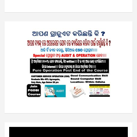
Video
Player