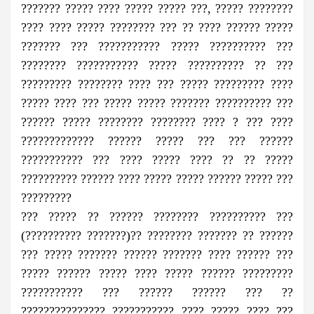
??????? ????? ???? ????? ????? ???, ????? ????????
???? ???? ????? ???????? ??? ?? ???? ?????? ?????
??????? ??? ??????????? ????? ?????????? ???
???????? ??????????? ????? ?????????? ?? ???
????????? ???????? ???? ??? ????? ????????? ????
????? ???? ??? ????? ????? ??????? ?????????? ???
?????? ????? ???????? ???????? ???? ? ??? ????
????????????? ?????? ????? ??? ??? ??????
??????????? ??? ???? ????? ???? ?? ?? ?????
?????????? ?????? ???? ????? ????? ?????? ????? ???
?????????
??? ????? ?? ?????? ???????? ?????????? ???
(?????????? ???????)?? ???????? ??????? ?? ??????
??? ????? ??????? ?????? ??????? ???? ?????? ???
????? ?????? ????? ???? ????? ?????? ?????????
??????????? ??? ?????? ?????? ??? ??
??????????????? ??????????? ???? ????? ???? ???