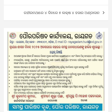
navigation
ଗହୀରମଥାରେ ୪ ଦିନରେ ୫ ଲକ୍ଷ ୪ ହଜାର ଅଣ୍ଡାଦାନ