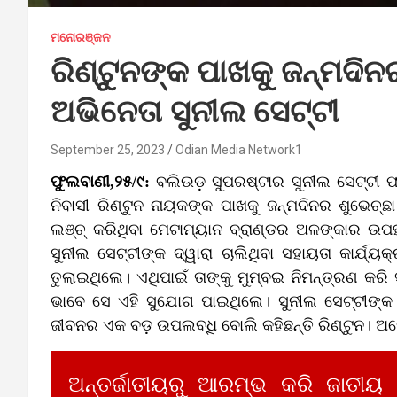
ମନୋରଞ୍ଜନ
ରିଣ୍ଟୁନଙ୍କ ପାଖକୁ ଜନ୍ମଦି
ଅଭିନେତା ସୁନୀଲ ସେଟ୍ଟୀ
September 25, 2023
Odian Media Network1
ଫୁଲବାଣୀ,୨୫/୯:
ବଲିଉଡ଼ ସୁପରଷ୍ଟାର ସୁନୀଲ ସେଟ୍ଟୀ
ନିବାସୀ ରିଣ୍ଟୁନ ନାୟକଙ୍କ ପାଖକୁ ଜନ୍ମଦିନର ଶୁଭେଚ୍
ଲଞ୍ଚ୍ କରିଥିବା ମେଟାମ୍ୟାନ ବ୍ରାଣ୍ଡର ଅଳଙ୍କାର ଉ
ସୁନୀଲ ସେଟ୍ଟୀଙ୍କ ଦ୍ୱାରା ଚାଲିଥିବା ସହାୟତା କାର୍ଯ୍ୟ
ତୁଲାଇଥିଲେ। ଏଥିପାଇଁ ତାଙ୍କୁ ମୁମ୍ବଇ ନିମନ୍ତ୍ରଣ କରି ସ
ଭାବେ ସେ ଏହି ସୁଯୋଗ ପାଇଥିଲେ। ସୁନୀଲ ସେଟ୍ଟୀଙ୍କ
ଜୀବନର ଏକ ବଡ଼ ଉପଲବ୍ଧି ବୋଲି କହିଛନ୍ତି ରିଣ୍ଟୁନ। ଅନେ
ଅନ୍ତର୍ଜାତୀୟରୁ ଆରମ୍ଭ କରି ଜାତୀୟ