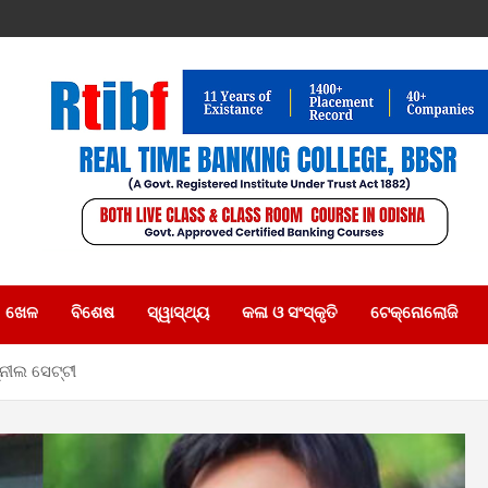
ଖେଳ
ବିଶେଷ
ସ୍ୱାସ୍ଥ୍ୟ
କଳା ଓ ସଂସ୍କୃତି
ଟେକ୍ନୋଲୋଜି
ୁନୀଲ ସେଟ୍ଟୀ