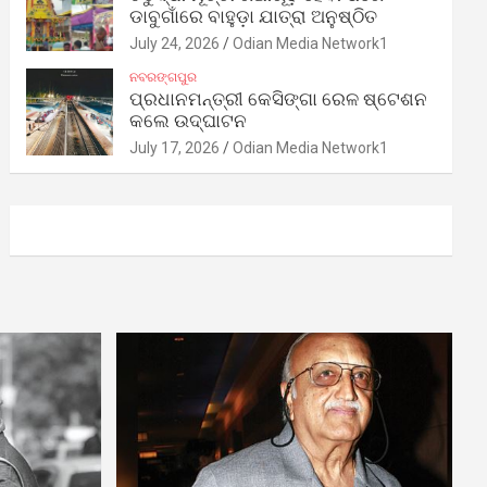
ଡାବୁଗାଁରେ ବାହୁଡ଼ା ଯାତ୍ରା ଅନୁଷ୍ଠିତ
July 24, 2026
Odian Media Network1
ନବରଙ୍ଗପୁର
ପ୍ରଧାନମନ୍ତ୍ରୀ କେସିଙ୍ଗା ରେଳ ଷ୍ଟେଶନ
କଲେ ଉଦ୍‌ଘାଟନ
July 17, 2026
Odian Media Network1