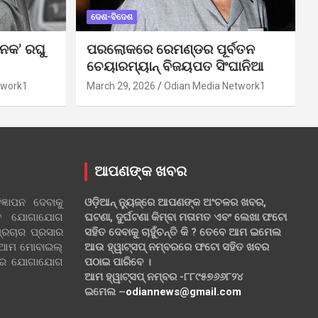
ଦେଶ-ବିଦେଶ
ନକ’ ରଘୁ
ପରଲୋକରେ ରେମଣ୍ଡର ପୂର୍ବତନ
ଚେୟାରମ୍ୟାନ୍ ବିଜୟପତ ସିଂଘାନିଆ
twork1
March 29, 2026
Odian Media Network1
ଆପଣଙ୍କ ଖବର
୍ଞାପନ ଦେବାକୁ
ଓଡ଼ିଆନ୍ ନ୍ୟୁଜ୍‌ରେ ଆପଣଙ୍କ ଅଂଚଳର ଖବର,
ହିତ ଯୋଗାଯୋଗ
ଘଟଣା, ଦୁର୍ଘଟଣା କିମ୍ବା ମତାମତ ଏବଂ ଲେଖା ଫଟୋ
୍ରଚାର ପ୍ରସାର
ସହିତ ଦେବାକୁ ଚାହୁଁଚନ୍ତି କି ? ତେବେ ଆମ ଇମେଲ
 ଆମ ମୋବାଇଲ୍
ଆଉ ହ୍ୱାଟ୍‌ସପ୍ ନମ୍ବରରେ ଫଟୋ ସହିତ ଖବର
ଲରେ ଯୋଗାଯୋଗ
ପଠାଇ ପାରିବେ ।
ଆମ ହ୍ୱାଟ୍‌ସପ୍ ନମ୍ବର -୮୮୯୫୭୬୬୮୨୪
ଇମେଲ –
odiannews@gmail.com