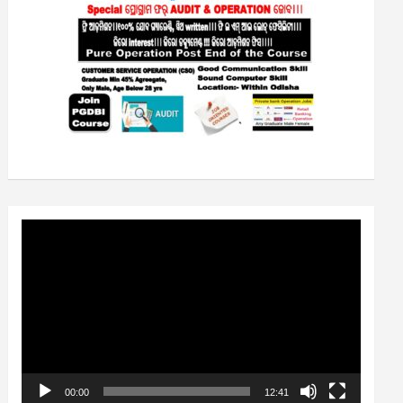
Video
Player
00:00
12:41