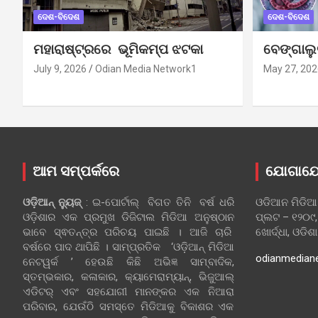
ଦେଶ-ବିଦେଶ
ଦେଶ-ବିଦେଶ
ମହାରାଷ୍ଟ୍ରରେ ଭୂମିକମ୍ପ ଝଟକା
ବେଙ୍ଗାଲ
July 9, 2026
Odian Media Network1
May 27, 202
ଆମ ସମ୍ପର୍କରେ
ଯୋଗାଯ
ଓଡ଼ିଆନ୍‍ ନ୍ୟୁଜ୍‍
: ଇ-ପୋର୍ଟାଲ୍ ବିଗତ ତିନି ବର୍ଷ ଧରି
ଓଡିଆନ ମିଡିଆ
ଓଡ଼ିଶାର ଏକ ପ୍ରମୁଖ ଡିଜିଟାଲ ମିଡିଆ ଅନୁଷ୍ଠାନ
ପ୍ଲଟ – ୧୨୦୯,
ଭାବେ ସ୍ଵତନ୍ତ୍ର ପରିଚୟ ପାଇଛି । ଆଜି ଚାରି
ଖୋର୍ଦ୍ଧା, ଓଡିଶ
ବର୍ଷରେ ପାଦ ଥାପିଛି । ସାମ୍ପ୍ରତିକ ‘ଓଡ଼ିଆନ୍‍ ମିଡିଆ
odianmedian
ନେଟୱର୍କ ’ ହେଉଛି କିଛି ଅଭିଜ୍ଞ ସାମ୍ବାଦିକ,
ସ୍ତମ୍ଭକାର, କଳାକାର, କ୍ୟାମେରାମ୍ୟାନ୍, ଭିଜୁଆଲ୍
ଏଡିଟର୍ ଏବଂ ସହଯୋଗୀ ମାନଙ୍କର ଏକ ନିଆରା
ପରିବାର, ଯେଉଁଠି ସମସ୍ତେ ମିଡିଆକୁ ବିକାଶର ଏକ