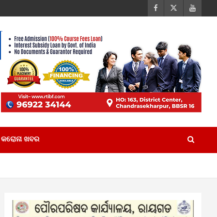
କରୋନା ଖବର