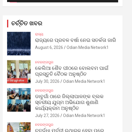
ଚର୍ଚ୍ଚିତ ଖବର
ରାଜ୍ୟ
ରାଜ୍ୟରେ ପ୍ରବଳ ବର୍ଷା ନେଇ ସତର୍କତା ଜାରି
August 6, 2026
Odian Media Network1
ନବରଙ୍ଗପୁର
କେଲିଆ ଶୈବ ପୀଠରେ ବୋଲବମ ପାଇଁ
ପ୍ରସ୍ତୁତି ବୈଠକ ଅନୁଷ୍ଠିତ
July 30, 2026
Odian Media Network1
ନବରଙ୍ଗପୁର
ଡାବୁଗାଁ ଠାରେ ଜିଲ୍ଲାପାଳଙ୍କ ବ୍ଲକ
ସ୍ତରୀୟ ଯୁଗ୍ମ ଅଭିଯୋଗ ଶୁଣାଣି
କାର୍ଯ୍ୟକ୍ରମ ଅନୁଷ୍ଠିତ
July 27, 2026
Odian Media Network1
ନବରଙ୍ଗପୁର
ଚତୁର୍ଦ୍ଧା ମୂର୍ତ୍ତୀ ରଥାରୂଢ଼ ହେବା ପରେ