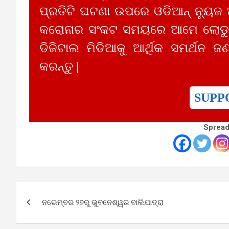
ପ୍ରତିଟି ଘଟଣା ଉପରେ ଓଡିଆନ୍ ନ୍ୟୁଜ
କରୋନାର ସଂକଟ ସମୟରେ ଆମେ ଲୋଡୁଛ
ଡିଜିଟାଲ ମିଡିଆକୁ ଆର୍ଥିକ ସମର୍ଥନ ଜଣ
କରନ୍ତୁ |
SUPP
Spread
Post
ନଭେମ୍ବର ୨୭ରୁ ଭୁବନେଶ୍ୱର ବାଲିଯାତ୍ରା
navigation