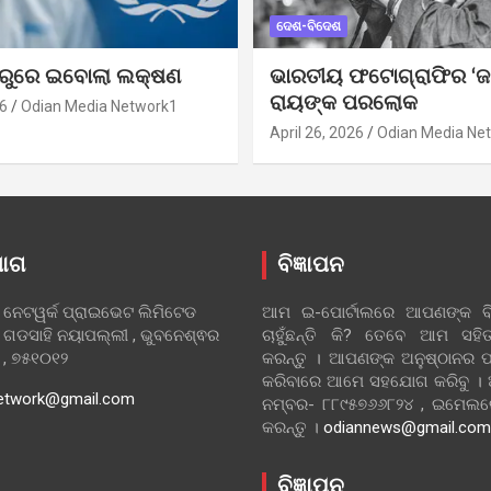
ଦେଶ-ବିଦେଶ
ୁରୁରେ ଇବୋଲା ଲକ୍ଷଣ
ଭାରତୀୟ ଫଟୋଗ୍ରାଫିର ‘ଜ
ରାୟଙ୍କ ପରଲୋକ
6
Odian Media Network1
April 26, 2026
Odian Media Ne
ୋଗ
ବିଜ୍ଞାପନ
 ନେଟୱର୍କ ପ୍ରାଇଭେଟ ଲିମିଟେଡ
ଆମ ଇ-ପୋର୍ଟାଲରେ ଆପଣଙ୍କ ବିଜ
 ଗଡସାହି ନୟାପଲ୍ଲୀ , ଭୁବନେଶ୍ଵର
ଚାହୁଁଛନ୍ତି କି? ତେବେ ଆମ ସ
ା , ୭୫୧୦୧୨
କରନ୍ତୁ । ଆପଣଙ୍କ ଅନୁଷ୍ଠାନର ପ
କରିବାରେ ଆମେ ସହଯୋଗ କରିବୁ ।
etwork@gmail.com
ନମ୍ବର- ୮୮୯୫୭୬୬୮୨୪ , ଇମେ
କରନ୍ତୁ ।
odiannews@gmail.com
ବିଜ୍ଞାପନ