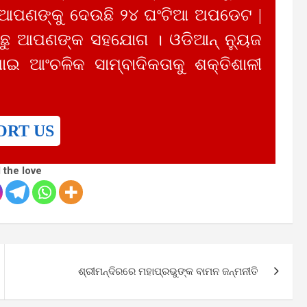
 ଆପଣଙ୍କୁ ଦେଉଛି ୨୪ ଘଂଟିଆ ଅପଡେଟ |
ୁ ଆପଣଙ୍କ ସହଯୋଗ । ଓଡିଆନ୍ ନ୍ୟୁଜ
ାଇ ଆଂଚଳିକ ସାମ୍ବାଦିକତାକୁ ଶକ୍ତିଶାଳୀ
ORT US
 the love
ଶ୍ରୀମନ୍ଦିରରେ ମହାପ୍ରଭୁଙ୍କ ବାମନ ଜନ୍ମନୀତି