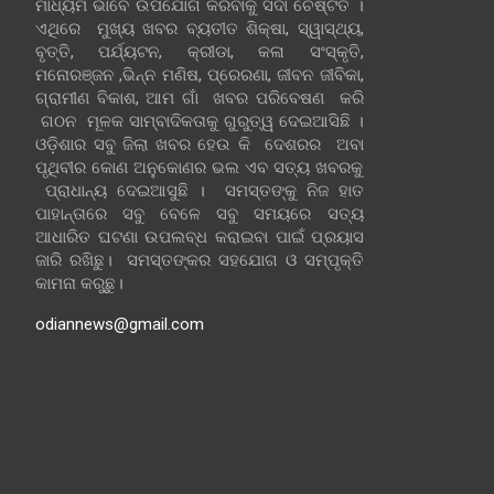
ମାଧ୍ୟମ ଭାବେ ଉପଯୋଗ କରିବାକୁ ସଦା ଚେଷ୍ଟିତ ।
ଏଥିରେ ମୁଖ୍ୟ ଖବର ବ୍ୟତୀତ ଶିକ୍ଷା, ସ୍ୱାସ୍ଥ୍ୟ,
ବୃତ୍ତି, ପର୍ଯ୍ୟଟନ, କ୍ରୀଡା, କଳା ସଂସ୍କୃତି,
ମନୋରଞ୍ଜନ ,ଭିନ୍ନ ମଣିଷ, ପ୍ରେରଣା, ଜୀବନ ଜୀବିକା,
ଗ୍ରାମୀଣ ବିକାଶ, ଆମ ଗାଁ ଖବର ପରିବେଷଣ କରି
ଗଠନ ମୂଳକ ସାମ୍ବାଦିକତାକୁ ଗୁରୁତ୍ୱ ଦେଇଆସିଛି ।
ଓଡ଼ିଶାର ସବୁ ଜିଲା ଖବର ହେଉ କି ଦେଶରର ଅବା
ପୃଥିବୀର କୋଣ ଅନୁକୋଣର ଭଲ ଏବ ସତ୍ୟ ଖବରକୁ
ପ୍ରାଧାନ୍ୟ ଦେଇଆସୁଛି । ସମସ୍ତଙ୍କୁ ନିଜ ହାତ
ପାହାନ୍ତାରେ ସବୁ ବେଳେ ସବୁ ସମୟରେ ସତ୍ୟ
ଆଧାରିତ ଘଟଣା ଉପଲବ୍ଧ କରାଇବା ପାଇଁ ପ୍ରୟାସ
ଜାରି ରଖିଛୁ। ସମସ୍ତଙ୍କର ସହଯୋଗ ଓ ସମ୍ପୃକ୍ତି
କାମନା କରୁଛୁ।
odiannews@gmail.com