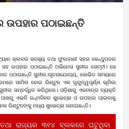
ନର ଉପହାର ପଠାଇଛନ୍ତି
 ଫ୍ୟାନ କ୍ଲବର ସଦସ୍ୟ ତଥା ଫୁଲବାଣୀ ସହର କେନ୍ଦୁପଦର
ଛା ସହ ଉପହାର ପଠାଇଛନ୍ତି ଅଭିନେତା ସୁନୀଲ ସେଟ୍ଟୀ। ସେ
ପହାର ପଠାଇଛନ୍ତି ସୁନୀଲ।ସୂଚନାଯୋଗ୍ୟ, କୋଭିଡ ସମୟରେ
କ୍ରମରେ ସାମିଲ ହୋଇ ରିଣ୍ଟୁନ ଏକ ଗୁରୁତ୍ୱପୂର୍ଣ୍ଣ ଭୂମିକା
ୁନୀଲ ସମ୍ବର୍ଦ୍ଧିତ କରିଥିଲେ। ଓଡ଼ିଶାରୁ ଏକମାତ୍ର ବ୍ୟକ୍ତି
 ପାଖରୁ ଏଭଳି ଜନ୍ମଦିନର ଶୁଭେଚ୍ଛା ଓ ଉପହାର ପାଇବାକୁ
କ ରିଣ୍ଟୁନଙ୍କୁ ମଧ୍ୟ ଶୁଭେଚ୍ଛା ଜଣାଇଛନ୍ତି।
 ତଥା ରାଜ୍ୟର ୩୧୪ ବ୍ଲକରେ ଘଟୁଥିବା