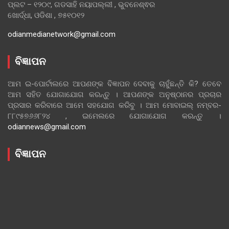
ପ୍ଲଟ – ୧୨୦୯, ଗଡସାହି ନୟାପଲ୍ଲୀ , ଭୁବନେଶ୍ଵର
ଖୋର୍ଦ୍ଧା, ଓଡିଶା , ୭୫୧୦୧୨
odianmedianetwork@gmail.com
ବିଜ୍ଞାପନ
ଆମ ଇ-ପୋର୍ଟାଲରେ ଆପଣଙ୍କ ବିଜ୍ଞାପନ ଦେବାକୁ ଚାହୁଁଛନ୍ତି କି? ତେବେ
ଆମ ସହିତ ଯୋଗାଯୋଗ କରନ୍ତୁ । ଆପଣଙ୍କ ଅନୁଷ୍ଠାନର ପ୍ରଚାର
ପ୍ରସାର କରିବାରେ ଆମେ ସହଯୋଗ କରିବୁ । ଆମ ମୋବାଇଲ୍ ନମ୍ବର-
୮୮୯୫୭୬୬୮୨୪ , ଇମେଲରେ ଯୋଗାଯୋଗ କରନ୍ତୁ ।
odiannews@gmail.com
ବିଜ୍ଞାପନ