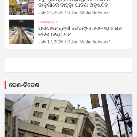
ଡାବୁଗାଁରେ ବାହୁଡ଼ା ଯାତ୍ରା ଅନୁଷ୍ଠିତ
July 24, 2026
Odian Media Network1
ନବରଙ୍ଗପୁର
ପ୍ରଧାନମନ୍ତ୍ରୀ କେସିଙ୍ଗା ରେଳ ଷ୍ଟେଶନ
କଲେ ଉଦ୍‌ଘାଟନ
July 17, 2026
Odian Media Network1
ଦେଶ-ବିଦେଶ