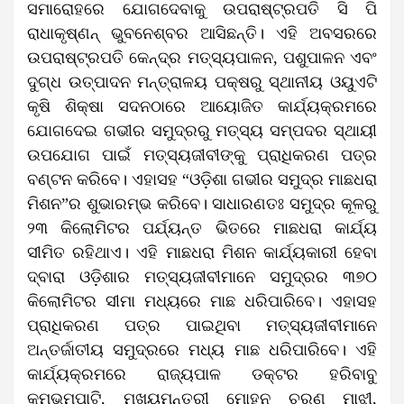
ସମାରୋହରେ ଯୋଗଦେବାକୁ ଉପରାଷ୍ଟ୍ରପତି ସି ପି
ରାଧାକୃଷ୍ଣନ୍ ଭୁବନେଶ୍ବର ଆସିଛନ୍ତି। ଏହି ଅବସରରେ
ଉପରାଷ୍ଟ୍ରପତି କେନ୍ଦ୍ର ମତ୍ସ୍ୟପାଳନ, ପଶୁପାଳନ ଏବଂ
ଦୁଗ୍ଧ ଉତ୍ପାଦନ ମନ୍ତ୍ରାଳୟ ପକ୍ଷରୁ ସ୍ଥାନୀୟ ଓୟୁଏଟି
କୃଷି ଶିକ୍ଷା ସଦନଠାରେ ଆୟୋଜିତ କାର୍ଯ୍ୟକ୍ରମରେ
ଯୋଗଦେଇ ଗଭୀର ସମୁଦ୍ରରୁ ମତ୍ସ୍ୟ ସମ୍ପଦର ସ୍ଥାୟୀ
ଉପଯୋଗ ପାଇଁ ମତ୍ସ୍ୟଜୀବୀଙ୍କୁ ପ୍ରାଧିକରଣ ପତ୍ର
ବଣ୍ଟନ କରିବେ। ଏହାସହ “ଓଡ଼ିଶା ଗଭୀର ସମୁଦ୍ର ମାଛଧରା
ମିଶନ”ର ଶୁଭାରମ୍ଭ କରିବେ। ସାଧାରଣତଃ ସମୁଦ୍ର କୂଳରୁ
୨୩ କିଲୋମିଟର ପର୍ଯ୍ୟନ୍ତ ଭିତରେ ମାଛଧରା କାର୍ଯ୍ୟ
ସୀମିତ ରହିଥାଏ। ଏହି ମାଛଧରା ମିଶନ କାର୍ଯ୍ୟକାରୀ ହେବା
ଦ୍ବାରା ଓଡ଼ିଶାର ମତ୍ସ୍ୟଜୀବୀମାନେ ସମୁଦ୍ରର ୩୭୦
କିଲୋମିଟର ସୀମା ମଧ୍ୟରେ ମାଛ ଧରିପାରିବେ। ଏହାସହ
ପ୍ରାଧିକରଣ ପତ୍ର ପାଇଥିବା ମତ୍ସ୍ୟଜୀବୀମାନେ
ଅନ୍ତର୍ଜାତୀୟ ସମୁଦ୍ରରେ ମଧ୍ୟ ମାଛ ଧରିପାରିବେ। ଏହି
କାର୍ଯ୍ୟକ୍ରମରେ ରାଜ୍ୟପାଳ ଡକ୍ଟର ହରିବାବୁ
କମ୍ଭମପାଟି, ମୁଖ୍ୟମନ୍ତ୍ରୀ ମୋହନ ଚରଣ ମାଝୀ,