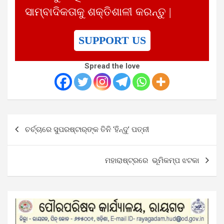
ସାମ୍ବାଦିକତାକୁ ଶକ୍ତିଶାଳୀ କରନ୍ତୁ |
SUPPORT US
Spread the love
Post
ଚର୍ଚ୍ଚାରେ ସୁପରଷ୍ଟାର୍‌ଙ୍କ ତିନି ‘ହିନ୍ଦୁ’ ପତ୍ନୀ
navigation
ମହାରାଷ୍ଟ୍ରରେ ଭୂମିକମ୍ପ ଝଟକା