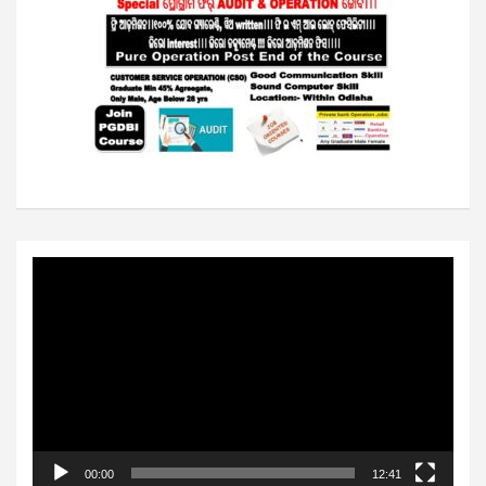
Video
Player
00:00
12:41