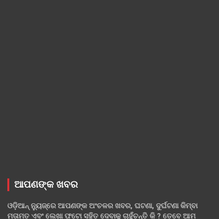
ଆପଣଙ୍କ ଖବର
ଓଡ଼ିଆନ୍ ନ୍ୟୁଜ୍‌ରେ ଆପଣଙ୍କ ଅଂଚଳର ଖବର, ଘଟଣା, ଦୁର୍ଘଟଣା କିମ୍ବା
ମତାମତ ଏବଂ ଲେଖା ଫଟୋ ସହିତ ଦେବାକୁ ଚାହୁଁଚନ୍ତି କି ? ତେବେ ଆମ