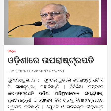
ରାଜ୍ୟ
ଓଡ଼ିଶାରେ ଉପରାଷ୍ଟ୍ରପତି
July 9, 2026
Odian Media Network1
ଭୁବନେଶ୍ୱର,୯ା୭ : ଭୁବନେଶ୍ୱରରେ ଉପରାଷ୍ଟ୍ରପତି ସି
ପି ରାଧାକୃଷ୍ଣନ୍ ପହଂଚିଛନ୍ତି | ଦିନିକିଆ ଗସ୍ତରେ
ଉପରାଷ୍ଟ୍ରପତି ଓଡିଶା ଆସିଥିବାବେଳେ ରାଜ୍ୟପାଳ,
ମୁଖ୍ୟମନ୍ତ୍ରୀ ଓ ପୋଲିସ ଡିଜି ତାଙ୍କୁ ବିମାନବନ୍ଦରରେ
ସ୍ୱାଗତ କରିଛନ୍ତି | ଓୟୁଏଟି ଓ ନାଇଜର୍‌ର ଦୀକ୍ଷାନ୍ତ