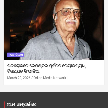
ଦେଶ-ବିଦେଶ
ପରଲୋକରେ ରେମଣ୍ଡର ପୂର୍ବତନ ଚେୟାରମ୍ୟାନ୍
ବିଜୟପତ ସିଂଘାନିଆ
March 29, 2026
Odian Media Network1
ଆମ ସମ୍ପର୍କରେ