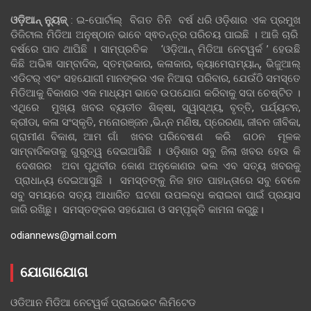
ଓଡ଼ିଆନ୍‍ ନ୍ୟୁଜ୍‍
: ଇ-ପୋର୍ଟାଲ୍ ବିଗତ ତିନି ବର୍ଷ ଧରି ଓଡ଼ିଶାର ଏକ ପ୍ରମୁଖ
ଡିଜିଟାଲ ମିଡିଆ ଅନୁଷ୍ଠାନ ଭାବେ ସ୍ଵତନ୍ତ୍ର ପରିଚୟ ପାଇଛି । ଆଜି ଚାରି
ବର୍ଷରେ ପାଦ ଥାପିଛି । ସାମ୍ପ୍ରତିକ ‘ଓଡ଼ିଆନ୍‍ ମିଡିଆ ନେଟୱର୍କ ’ ହେଉଛି
କିଛି ଅଭିଜ୍ଞ ସାମ୍ବାଦିକ, ସ୍ତମ୍ଭକାର, କଳାକାର, କ୍ୟାମେରାମ୍ୟାନ୍, ଭିଜୁଆଲ୍
ଏଡିଟର୍ ଏବଂ ସହଯୋଗୀ ମାନଙ୍କର ଏକ ନିଆରା ପରିବାର, ଯେଉଁଠି ସମସ୍ତେ
ମିଡିଆକୁ ବିକାଶର ଏକ ମାଧ୍ୟମ ଭାବେ ଉପଯୋଗ କରିବାକୁ ସଦା ଚେଷ୍ଟିତ ।
ଏଥିରେ ମୁଖ୍ୟ ଖବର ବ୍ୟତୀତ ଶିକ୍ଷା, ସ୍ୱାସ୍ଥ୍ୟ, ବୃତ୍ତି, ପର୍ଯ୍ୟଟନ,
କ୍ରୀଡା, କଳା ସଂସ୍କୃତି, ମନୋରଞ୍ଜନ ,ଭିନ୍ନ ମଣିଷ, ପ୍ରେରଣା, ଜୀବନ ଜୀବିକା,
ଗ୍ରାମୀଣ ବିକାଶ, ଆମ ଗାଁ ଖବର ପରିବେଷଣ କରି ଗଠନ ମୂଳକ
ସାମ୍ବାଦିକତାକୁ ଗୁରୁତ୍ୱ ଦେଇଆସିଛି । ଓଡ଼ିଶାର ସବୁ ଜିଲା ଖବର ହେଉ କି
ଦେଶରର ଅବା ପୃଥିବୀର କୋଣ ଅନୁକୋଣର ଭଲ ଏବ ସତ୍ୟ ଖବରକୁ
ପ୍ରାଧାନ୍ୟ ଦେଇଆସୁଛି । ସମସ୍ତଙ୍କୁ ନିଜ ହାତ ପାହାନ୍ତାରେ ସବୁ ବେଳେ
ସବୁ ସମୟରେ ସତ୍ୟ ଆଧାରିତ ଘଟଣା ଉପଲବ୍ଧ କରାଇବା ପାଇଁ ପ୍ରୟାସ
ଜାରି ରଖିଛୁ। ସମସ୍ତଙ୍କର ସହଯୋଗ ଓ ସମ୍ପୃକ୍ତି କାମନା କରୁଛୁ।
odiannews@gmail.com
ଯୋଗାଯୋଗ
ଓଡିଆନ ମିଡିଆ ନେଟୱର୍କ ପ୍ରାଇଭେଟ ଲିମିଟେଡ