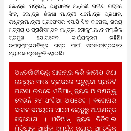
କେନ୍ଦ୍ର ମତ୍ସ୍ୟ, ପଶୁପାଳନ ମନ୍ତ୍ରୀ ରାଜୀବ ରଞ୍ଜନ
ସିଂହ, କେନ୍ଦ୍ର ଶିକ୍ଷା ମନ୍ତ୍ରୀ ଧର୍ମେନ୍ଦ୍ର ପ୍ରଧାନ,
ରାଷ୍ଟ୍ରମନ୍ତ୍ରୀ ପ୍ରଫେସର ଏସ୍‌.ପି ସିଂହ ବାଘେଲ, ରାଜ୍ୟ
ମତ୍ସ୍ୟ ଓ ପ୍ରାଣିସମ୍ପଦ ମନ୍ତ୍ରୀ ଗୋକୁଳାନନ୍ଦ ମଲ୍ଲିକ
ପ୍ରମୁଖ ଯୋଗଦେବା କାର୍ଯ୍ୟକ୍ରମ ରହିଛି।
ଉପରାଷ୍ଟ୍ରପତିଙ୍କ ଗସ୍ତ ପାଇଁ ସରକାରୀସ୍ତରରେ
ବ୍ୟାପକ ପ୍ରସ୍ତୁତି ହୋଇଛି।
ଅନ୍ତର୍ଜାତୀୟରୁ ଆରମ୍ଭ କରି ଜାତୀୟ ତଥା
ରାଜ୍ୟର ୩୧୪ ବ୍ଲକରେ ଘଟୁଥିବା ପ୍ରତିଟି
ଘଟଣା ଉପରେ ଓଡିଆନ୍ ନ୍ୟୁଜ ଆପଣଙ୍କୁ
ଦେଉଛି ୨୪ ଘଂଟିଆ ଅପଡେଟ | କରୋନାର
ସଂକଟ ସମୟରେ ଆମେ ଲୋଡୁଛୁ ଆପଣଙ୍କ
ସହଯୋଗ । ଓଡିଆନ୍ ନ୍ୟୁଜ ଡିଜିଟାଲ
ମିଡିଆକୁ ଆର୍ଥିକ ସମର୍ଥନ ଜଣାଇ ଆଂଚଳିକ