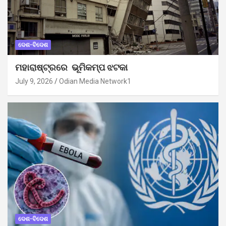
ଦେଶ-ବିଦେଶ
ମହାରାଷ୍ଟ୍ରରେ ଭୂମିକମ୍ପ ଝଟକା
July 9, 2026
Odian Media Network1
ଦେଶ-ବିଦେଶ