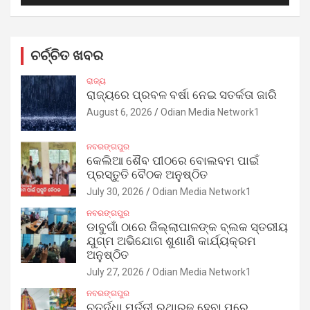
ଚର୍ଚ୍ଚିତ ଖବର
ରାଜ୍ୟ
ରାଜ୍ୟରେ ପ୍ରବଳ ବର୍ଷା ନେଇ ସତର୍କତା ଜାରି
August 6, 2026
Odian Media Network1
ନବରଙ୍ଗପୁର
କେଲିଆ ଶୈବ ପୀଠରେ ବୋଲବମ ପାଇଁ
ପ୍ରସ୍ତୁତି ବୈଠକ ଅନୁଷ୍ଠିତ
July 30, 2026
Odian Media Network1
ନବରଙ୍ଗପୁର
ଡାବୁଗାଁ ଠାରେ ଜିଲ୍ଲାପାଳଙ୍କ ବ୍ଲକ ସ୍ତରୀୟ
ଯୁଗ୍ମ ଅଭିଯୋଗ ଶୁଣାଣି କାର୍ଯ୍ୟକ୍ରମ
ଅନୁଷ୍ଠିତ
July 27, 2026
Odian Media Network1
ନବରଙ୍ଗପୁର
ଚତୁର୍ଦ୍ଧା ମୂର୍ତ୍ତୀ ରଥାରୂଢ଼ ହେବା ପରେ