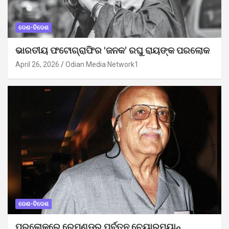
ଦେଶ-ବିଦେଶ
ଭାରତୀୟ ଫଟୋଗ୍ରାଫିର ‘ଜନକ’ ରଘୁ ରାୟଙ୍କ ପରଲୋକ
April 26, 2026
Odian Media Network1
ଦେଶ-ବିଦେଶ
ପରଲୋକରେ ରେମଣ୍ଡର ପୂର୍ବତନ ଚେୟାରମ୍ୟାନ୍