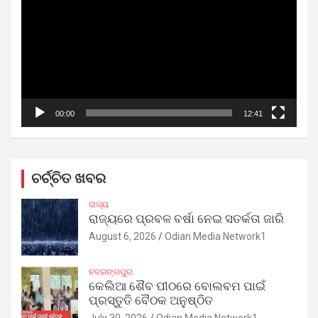
00:00
12:41
ଚର୍ଚ୍ଚିତ ଖବର
ରାଜ୍ୟ
ରାଜ୍ୟରେ ପ୍ରବଳ ବର୍ଷା ନେଇ ସତର୍କତା ଜାରି
August 6, 2026
Odian Media Network1
ନବରଙ୍ଗପୁର
କେଲିଆ ଶୈବ ପୀଠରେ ବୋଲବମ ପାଇଁ
ପ୍ରସ୍ତୁତି ବୈଠକ ଅନୁଷ୍ଠିତ
July 30, 2026
Odian Media Network1