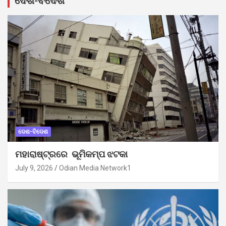
ଦେଶ-ବିଦେଶ
ଦେଶ-ବିଦେଶ
ମହାରାଷ୍ଟ୍ରରେ ଭୂମିକମ୍ପ ଝଟକା
July 9, 2026
Odian Media Network1