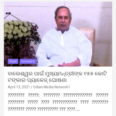
ଜିଲ୍ଲା
ବାଲେଶ୍ଵର
ବାଲେଶ୍ୱର ପାଇଁ ମୁଖ୍ୟମନ୍ତ୍ରୀଙ୍କ ୧୫୫ କୋଟି
ଟଙ୍କାର ପ୍ୟାକେଜ୍ ଘୋଷଣା
April 13, 2021
Odian Media Network1
???????? ?????: ???????? ?????????????? ??????
???????? ????? ???? ???????????? ???? ????????
???????? ????? ?????????? ??? ????…