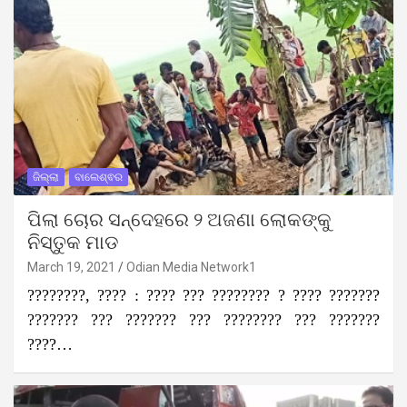
ଜିଲ୍ଲା
ବାଲେଶ୍ଵର
ପିଲା ଚୋର ସନ୍ଦେହରେ ୨ ଅଜଣା ଲୋକଙ୍କୁ
ନିସ୍ତୁକ ମାଡ
March 19, 2021
Odian Media Network1
????????, ???? : ???? ??? ???????? ? ???? ???????
??????? ??? ??????? ??? ???????? ??? ???????
????…