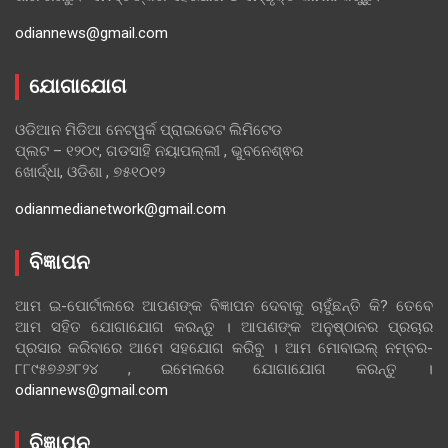
odiannews@gmail.com
ଯୋଗାଯୋଗ
ଓଡିଆନ ମିଡିଆ ନେଟୱର୍କ ପ୍ରାଇଭେଟ ଲିମିଟେଡ
ପ୍ଲଟ – ୧୨୦୯, ଗଡସାହି ନୟାପଲ୍ଲୀ , ଭୁବନେଶ୍ଵର
ଖୋର୍ଦ୍ଧା, ଓଡିଶା , ୭୫୧୦୧୨
odianmedianetwork@gmail.com
ବିଜ୍ଞାପନ
ଆମ ଇ-ପୋର୍ଟାଲରେ ଆପଣଙ୍କ ବିଜ୍ଞାପନ ଦେବାକୁ ଚାହୁଁଛନ୍ତି କି? ତେବେ
ଆମ ସହିତ ଯୋଗାଯୋଗ କରନ୍ତୁ । ଆପଣଙ୍କ ଅନୁଷ୍ଠାନର ପ୍ରଚାର
ପ୍ରସାର କରିବାରେ ଆମେ ସହଯୋଗ କରିବୁ । ଆମ ମୋବାଇଲ୍ ନମ୍ବର-
୮୮୯୫୭୬୬୮୨୪ , ଇମେଲରେ ଯୋଗାଯୋଗ କରନ୍ତୁ ।
odiannews@gmail.com
ବିଜ୍ଞାପନ