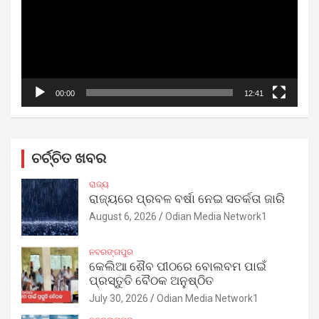
00:00
12:41
ଚର୍ଚ୍ଚିତ ଖବର
ରାଜ୍ୟ
ରାଜ୍ୟରେ ପ୍ରବଳ ବର୍ଷା ନେଇ ସତର୍କତା ଜାରି
August 6, 2026
Odian Media Network1
ନବରଙ୍ଗପୁର
କେଲିଆ ଶୈବ ପୀଠରେ ବୋଲବମ ପାଇଁ
ପ୍ରସ୍ତୁତି ବୈଠକ ଅନୁଷ୍ଠିତ
July 30, 2026
Odian Media Network1