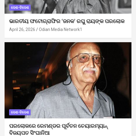
ଦେଶ-ବିଦେଶ
ଭାରତୀୟ ଫଟୋଗ୍ରାଫିର ‘ଜନକ’ ରଘୁ ରାୟଙ୍କ ପରଲୋକ
April 26, 2026
Odian Media Network1
ଦେଶ-ବିଦେଶ
ପରଲୋକରେ ରେମଣ୍ଡର ପୂର୍ବତନ ଚେୟାରମ୍ୟାନ୍
ବିଜୟପତ ସିଂଘାନିଆ