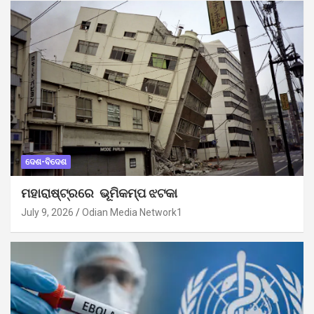
ଦେଶ-ବିଦେଶ
ମହାରାଷ୍ଟ୍ରରେ ଭୂମିକମ୍ପ ଝଟକା
July 9, 2026
Odian Media Network1