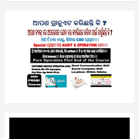
Video
Player