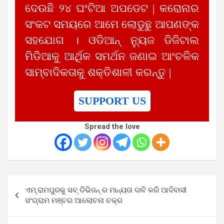
ଦେଉଛି ୨୪ ଘଂଟିଆ ଅପଡେଟ | କରୋନାର
ସଂକଟ ସମୟରେ ଆମେ ଲୋଡୁଛୁ ଆପଣଙ୍କ
ସହଯୋଗ । ଓଡିଆନ୍ ନ୍ୟୁଜ ଡିଜିଟାଲ
ମିଡିଆକୁ ଆର୍ଥିକ ସମର୍ଥନ ଜଣାଇ ଆଂଚଳିକ
ସାମ୍ବାଦିକତାକୁ ଶକ୍ତିଶାଳୀ କରନ୍ତୁ |
SUPPORT US
Spread the love
Post
ଏମ୍.ରାମପୁରକୁ ସବ୍ ଡିଭିଜନ୍ ର ମାନ୍ୟତା ଦାବି କରି ଆଦିବାସୀ
navigation
ସଂଗ୍ରାମ ମଞ୍ଚର ଆଲୋଚନା ଚକ୍ର