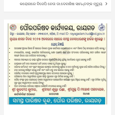
କରୋନାରେ ବିଜେପି ନେତା ଡା.ଦେବାଶିଷ ସାମନ୍ତଙ୍କ ମୃତ୍ୟୁ