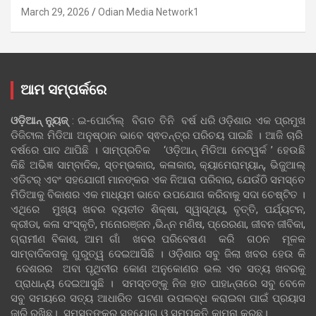
March 29, 2026
Odian Media Network1
ଆମ ସମ୍ପର୍କରେ
ଓଡ଼ିଆନ୍‍ ନ୍ୟୁଜ୍‍
: ଇ-ପୋର୍ଟାଲ୍ ବିଗତ ତିନି ବର୍ଷ ଧରି ଓଡ଼ିଶାର ଏକ ପ୍ରମୁଖ
ଡିଜିଟାଲ ମିଡିଆ ଅନୁଷ୍ଠାନ ଭାବେ ସ୍ଵତନ୍ତ୍ର ପରିଚୟ ପାଇଛି । ଆଜି ଚାରି
ବର୍ଷରେ ପାଦ ଥାପିଛି । ସାମ୍ପ୍ରତିକ ‘ଓଡ଼ିଆନ୍‍ ମିଡିଆ ନେଟୱର୍କ ’ ହେଉଛି
କିଛି ଅଭିଜ୍ଞ ସାମ୍ବାଦିକ, ସ୍ତମ୍ଭକାର, କଳାକାର, କ୍ୟାମେରାମ୍ୟାନ୍, ଭିଜୁଆଲ୍
ଏଡିଟର୍ ଏବଂ ସହଯୋଗୀ ମାନଙ୍କର ଏକ ନିଆରା ପରିବାର, ଯେଉଁଠି ସମସ୍ତେ
ମିଡିଆକୁ ବିକାଶର ଏକ ମାଧ୍ୟମ ଭାବେ ଉପଯୋଗ କରିବାକୁ ସଦା ଚେଷ୍ଟିତ ।
ଏଥିରେ ମୁଖ୍ୟ ଖବର ବ୍ୟତୀତ ଶିକ୍ଷା, ସ୍ୱାସ୍ଥ୍ୟ, ବୃତ୍ତି, ପର୍ଯ୍ୟଟନ,
କ୍ରୀଡା, କଳା ସଂସ୍କୃତି, ମନୋରଞ୍ଜନ ,ଭିନ୍ନ ମଣିଷ, ପ୍ରେରଣା, ଜୀବନ ଜୀବିକା,
ଗ୍ରାମୀଣ ବିକାଶ, ଆମ ଗାଁ ଖବର ପରିବେଷଣ କରି ଗଠନ ମୂଳକ
ସାମ୍ବାଦିକତାକୁ ଗୁରୁତ୍ୱ ଦେଇଆସିଛି । ଓଡ଼ିଶାର ସବୁ ଜିଲା ଖବର ହେଉ କି
ଦେଶରର ଅବା ପୃଥିବୀର କୋଣ ଅନୁକୋଣର ଭଲ ଏବ ସତ୍ୟ ଖବରକୁ
ପ୍ରାଧାନ୍ୟ ଦେଇଆସୁଛି । ସମସ୍ତଙ୍କୁ ନିଜ ହାତ ପାହାନ୍ତାରେ ସବୁ ବେଳେ
ସବୁ ସମୟରେ ସତ୍ୟ ଆଧାରିତ ଘଟଣା ଉପଲବ୍ଧ କରାଇବା ପାଇଁ ପ୍ରୟାସ
ଜାରି ରଖିଛୁ। ସମସ୍ତଙ୍କର ସହଯୋଗ ଓ ସମ୍ପୃକ୍ତି କାମନା କରୁଛୁ।