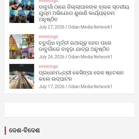
ନବରଙ୍ଗପୁର
ଡାବୁଗାଁ ଠାରେ ଜିଲ୍ଲାପାଳଙ୍କ ବ୍ଲକ ସ୍ତରୀୟ
ଯୁଗ୍ମ ଅଭିଯୋଗ ଶୁଣାଣି କାର୍ଯ୍ୟକ୍ରମ
ଅନୁଷ୍ଠିତ
July 27, 2026
Odian Media Network1
ନବରଙ୍ଗପୁର
ଚତୁର୍ଦ୍ଧା ମୂର୍ତ୍ତୀ ରଥାରୂଢ଼ ହେବା ପରେ
ଡାବୁଗାଁରେ ବାହୁଡ଼ା ଯାତ୍ରା ଅନୁଷ୍ଠିତ
July 24, 2026
Odian Media Network1
ନବରଙ୍ଗପୁର
ପ୍ରଧାନମନ୍ତ୍ରୀ କେସିଙ୍ଗା ରେଳ ଷ୍ଟେଶନ
କଲେ ଉଦ୍‌ଘାଟନ
July 17, 2026
Odian Media Network1
ଦେଶ-ବିଦେଶ