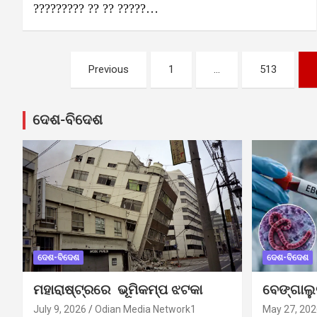
????????? ?? ?? ?????…
Posts
Previous
1
…
513
pagination
ଦେଶ-ବିଦେଶ
ଦେଶ-ବିଦେଶ
ଦେଶ-ବିଦେଶ
ମହାରାଷ୍ଟ୍ରରେ ଭୂମିକମ୍ପ ଝଟକା
ବେଙ୍ଗାଲ
July 9, 2026
Odian Media Network1
May 27, 202