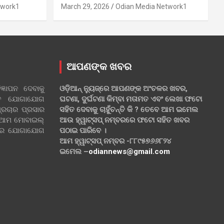
twork1
March 29, 2026
Odian Media Network1
ଆପଣଙ୍କ ଖବର
୍ଞାପନ ଦେବାକୁ
ଓଡ଼ିଆନ୍ ନ୍ୟୁଜ୍‌ରେ ଆପଣଙ୍କ ଅଂଚଳର ଖବର,
ହିତ ଯୋଗାଯୋଗ
ଘଟଣା, ଦୁର୍ଘଟଣା କିମ୍ବା ମତାମତ ଏବଂ ଲେଖା ଫଟୋ
୍ରଚାର ପ୍ରସାର
ସହିତ ଦେବାକୁ ଚାହୁଁଚନ୍ତି କି ? ତେବେ ଆମ ଇମେଲ
 ଆମ ମୋବାଇଲ୍
ଆଉ ହ୍ୱାଟ୍‌ସପ୍ ନମ୍ବରରେ ଫଟୋ ସହିତ ଖବର
ଲରେ ଯୋଗାଯୋଗ
ପଠାଇ ପାରିବେ ।
ଆମ ହ୍ୱାଟ୍‌ସପ୍ ନମ୍ବର -୮୮୯୫୭୬୬୮୨୪
ଇମେଲ –
odiannews@gmail.com