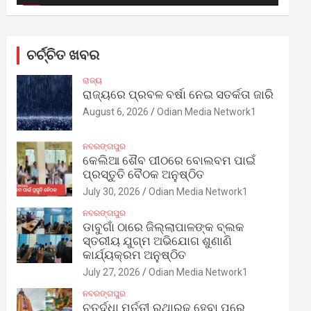
ଚର୍ଚ୍ଚିତ ଖବର
ରାଜ୍ୟ
ରାଜ୍ୟରେ ପ୍ରବଳ ବର୍ଷା ନେଇ ସତର୍କତା ଜାରି
August 6, 2026
Odian Media Network1
ନବରଙ୍ଗପୁର
କେଲିଆ ଶୈବ ପୀଠରେ ବୋଲବମ ପାଇଁ
ପ୍ରସ୍ତୁତି ବୈଠକ ଅନୁଷ୍ଠିତ
July 30, 2026
Odian Media Network1
ନବରଙ୍ଗପୁର
ଡାବୁଗାଁ ଠାରେ ଜିଲ୍ଲାପାଳଙ୍କ ବ୍ଲକ
ସ୍ତରୀୟ ଯୁଗ୍ମ ଅଭିଯୋଗ ଶୁଣାଣି
କାର୍ଯ୍ୟକ୍ରମ ଅନୁଷ୍ଠିତ
July 27, 2026
Odian Media Network1
ନବରଙ୍ଗପୁର
ଚତୁର୍ଦ୍ଧା ମୂର୍ତ୍ତୀ ରଥାରୂଢ଼ ହେବା ପରେ