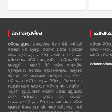
ଆମ ସମ୍ପର୍କରେ
ଯୋଗାଯ
ଓଡ଼ିଆନ୍‍ ନ୍ୟୁଜ୍‍
: ଇ-ପୋର୍ଟାଲ୍ ବିଗତ ତିନି ବର୍ଷ ଧରି
ଓଡିଆନ ମିଡିଆ
ଓଡ଼ିଶାର ଏକ ପ୍ରମୁଖ ଡିଜିଟାଲ ମିଡିଆ ଅନୁଷ୍ଠାନ
ପ୍ଲଟ – ୧୨୦୯,
ଭାବେ ସ୍ଵତନ୍ତ୍ର ପରିଚୟ ପାଇଛି । ଆଜି ଚାରି
ଖୋର୍ଦ୍ଧା, ଓଡିଶ
ବର୍ଷରେ ପାଦ ଥାପିଛି । ସାମ୍ପ୍ରତିକ ‘ଓଡ଼ିଆନ୍‍ ମିଡିଆ
odianmedian
ନେଟୱର୍କ ’ ହେଉଛି କିଛି ଅଭିଜ୍ଞ ସାମ୍ବାଦିକ,
ସ୍ତମ୍ଭକାର, କଳାକାର, କ୍ୟାମେରାମ୍ୟାନ୍, ଭିଜୁଆଲ୍
ଏଡିଟର୍ ଏବଂ ସହଯୋଗୀ ମାନଙ୍କର ଏକ ନିଆରା
ପରିବାର, ଯେଉଁଠି ସମସ୍ତେ ମିଡିଆକୁ ବିକାଶର ଏକ
ମାଧ୍ୟମ ଭାବେ ଉପଯୋଗ କରିବାକୁ ସଦା ଚେଷ୍ଟିତ ।
ଏଥିରେ ମୁଖ୍ୟ ଖବର ବ୍ୟତୀତ ଶିକ୍ଷା, ସ୍ୱାସ୍ଥ୍ୟ,
ବୃତ୍ତି, ପର୍ଯ୍ୟଟନ, କ୍ରୀଡା, କଳା ସଂସ୍କୃତି,
ମନୋରଞ୍ଜନ ,ଭିନ୍ନ ମଣିଷ, ପ୍ରେରଣା, ଜୀବନ ଜୀବିକା,
ଗ୍ରାମୀଣ ବିକାଶ, ଆମ ଗାଁ ଖବର ପରିବେଷଣ କରି