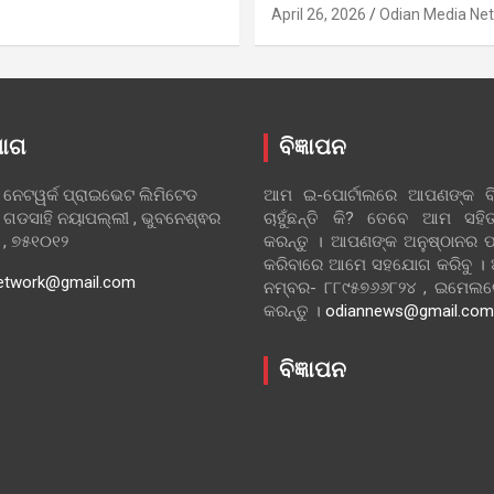
April 26, 2026
Odian Media Ne
ୋଗ
ବିଜ୍ଞାପନ
 ନେଟୱର୍କ ପ୍ରାଇଭେଟ ଲିମିଟେଡ
ଆମ ଇ-ପୋର୍ଟାଲରେ ଆପଣଙ୍କ ବିଜ
 ଗଡସାହି ନୟାପଲ୍ଲୀ , ଭୁବନେଶ୍ଵର
ଚାହୁଁଛନ୍ତି କି? ତେବେ ଆମ ସ
ା , ୭୫୧୦୧୨
କରନ୍ତୁ । ଆପଣଙ୍କ ଅନୁଷ୍ଠାନର ପ
କରିବାରେ ଆମେ ସହଯୋଗ କରିବୁ ।
etwork@gmail.com
ନମ୍ବର- ୮୮୯୫୭୬୬୮୨୪ , ଇମେ
କରନ୍ତୁ ।
odiannews@gmail.com
ବିଜ୍ଞାପନ