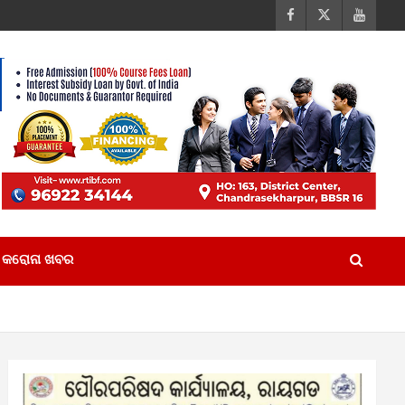
କରୋନା ଖବର