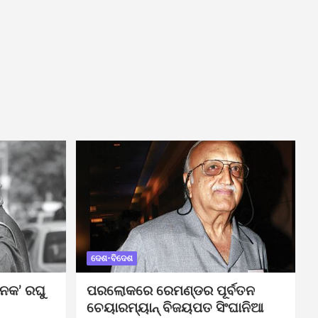
ଦେଶ-ବିଦେଶ
ନକ’ ରଘୁ
ପରଲୋକରେ ରେମଣ୍ଡର ପୂର୍ବତନ
ଚେୟାରମ୍ୟାନ୍ ବିଜୟପତ ସିଂଘାନିଆ