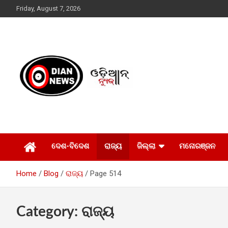
Skip
Friday, August 7, 2026
to
content
ସାରା ଦୁନିଆର ଖବର ଆପଣଙ୍କ ହାତମୁଠାରେ…
ଓଡିଆନ୍ ନ୍ୟୁଜ
ଦେଶ-ବିଦେଶ
ରାଜ୍ୟ
ଜିଲ୍ଲା
ମନୋରଞ୍ଜନ
Home
Blog
ରାଜ୍ୟ
Page 514
Category:
ରାଜ୍ୟ