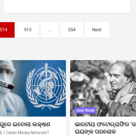
514
515
…
554
Next
ଦେଶ-ବିଦେଶ
ୁରୁରେ ଇବୋଲା ଲକ୍ଷଣ
ଭାରତୀୟ ଫଟୋଗ୍ରାଫିର ‘ଜ
ରାୟଙ୍କ ପରଲୋକ
6
Odian Media Network1