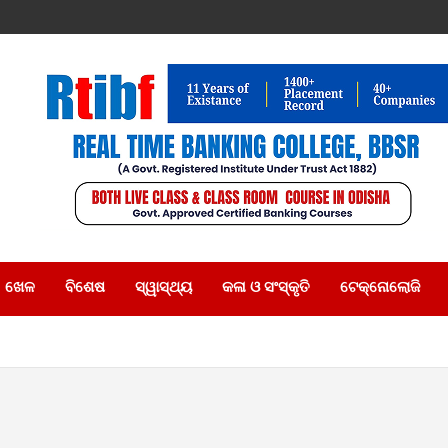
ଖେଳ
ବିଶେଷ
ସ୍ୱାସ୍ଥ୍ୟ
କଳା ଓ ସଂସ୍କୃତି
ଟେକ୍ନୋଲୋଜି