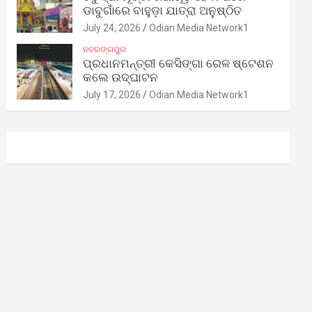
ଡାବୁଗାଁରେ ବାହୁଡ଼ା ଯାତ୍ରା ଅନୁଷ୍ଠିତ
July 24, 2026
Odian Media Network1
ନବରଙ୍ଗପୁର
ପ୍ରଧାନମନ୍ତ୍ରୀ କେସିଙ୍ଗା ରେଳ ଷ୍ଟେଶନ
କଲେ ଉଦ୍‌ଘାଟନ
July 17, 2026
Odian Media Network1