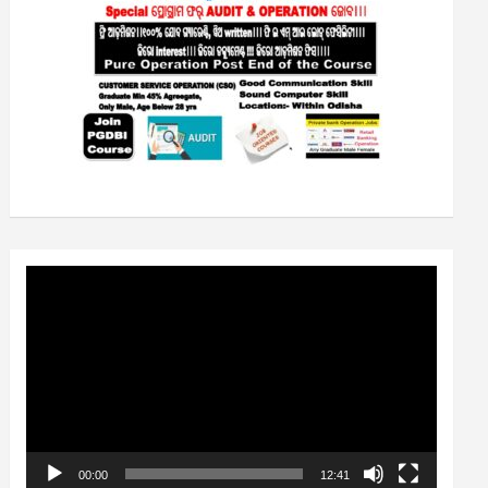
Video
Player
00:00
12:41