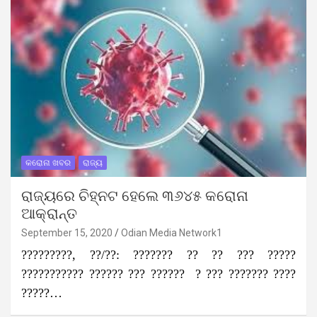
କରୋନା ଖବର
ରାଜ୍ୟ
ରାଜ୍ୟରେ ଚିହ୍ନଟ ହେଲେ ୩୬୪୫ କରୋନା
ଆକ୍ରାନ୍ତ
September 15, 2020
Odian Media Network1
?????????, ??/??: ??????? ?? ?? ??? ?????
??????????? ?????? ??? ?????? ? ??? ??????? ????
?????…