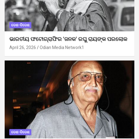
ଦେଶ-ବିଦେଶ
ଭାରତୀୟ ଫଟୋଗ୍ରାଫିର ‘ଜନକ’ ରଘୁ ରାୟଙ୍କ ପରଲୋକ
April 26, 2026
Odian Media Network1
ଦେଶ-ବିଦେଶ