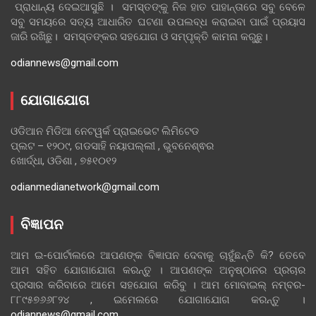
ପ୍ରାଧାନ୍ୟ ଦେଇଆସୁଛି । ସମସ୍ତଙ୍କୁ ନିଜ ହାତ ପାହାନ୍ତାରେ ସବୁ ବେଳେ
ସବୁ ସମୟରେ ସତ୍ୟ ଆଧାରିତ ଘଟଣା ଉପଲବ୍ଧ କରାଇବା ପାଇଁ ପ୍ରୟାସ
ଜାରି ରଖିଛୁ। ସମସ୍ତଙ୍କର ସହଯୋଗ ଓ ସମ୍ପୃକ୍ତି କାମନା କରୁଛୁ।
odiannews@gmail.com
ଯୋଗାଯୋଗ
ଓଡିଆନ ମିଡିଆ ନେଟୱର୍କ ପ୍ରାଇଭେଟ ଲିମିଟେଡ
ପ୍ଲଟ – ୧୨୦୯, ଗଡସାହି ନୟାପଲ୍ଲୀ , ଭୁବନେଶ୍ଵର
ଖୋର୍ଦ୍ଧା, ଓଡିଶା , ୭୫୧୦୧୨
odianmedianetwork@gmail.com
ବିଜ୍ଞାପନ
ଆମ ଇ-ପୋର୍ଟାଲରେ ଆପଣଙ୍କ ବିଜ୍ଞାପନ ଦେବାକୁ ଚାହୁଁଛନ୍ତି କି? ତେବେ
ଆମ ସହିତ ଯୋଗାଯୋଗ କରନ୍ତୁ । ଆପଣଙ୍କ ଅନୁଷ୍ଠାନର ପ୍ରଚାର
ପ୍ରସାର କରିବାରେ ଆମେ ସହଯୋଗ କରିବୁ । ଆମ ମୋବାଇଲ୍ ନମ୍ବର-
୮୮୯୫୭୬୬୮୨୪ , ଇମେଲରେ ଯୋଗାଯୋଗ କରନ୍ତୁ ।
odiannews@gmail.com