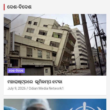
ଦେଶ-ବିଦେଶ
ଦେଶ-ବିଦେଶ
ମହାରାଷ୍ଟ୍ରରେ ଭୂମିକମ୍ପ ଝଟକା
July 9, 2026
Odian Media Network1