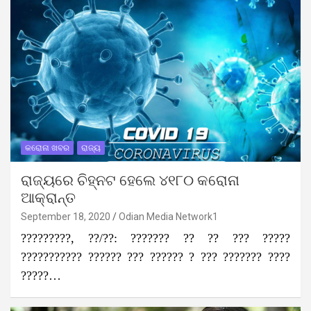
କରୋନା ଖବର
ରାଜ୍ୟ
ରାଜ୍ୟରେ ଚିହ୍ନଟ ହେଲେ ୪୧୮୦ କରୋନା
ଆକ୍ରାନ୍ତ
September 18, 2020
Odian Media Network1
?????????, ??/??: ??????? ?? ?? ??? ?????
??????????? ?????? ??? ?????? ? ??? ??????? ????
?????…