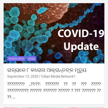
କରୋନା ଖବର
ରାଜ୍ୟ
ରାଜ୍ୟରେ ୮ କରୋନା ଆକ୍ରାନ୍ତଙ୍କ ମୃତ୍ୟୁ
September 15, 2020
Odian Media Network1
????????? ,??/??: ??????? ?? ?? ??? ?????
??????????? ?????? ??????? ?????? ? ??? ??????? ??
??…