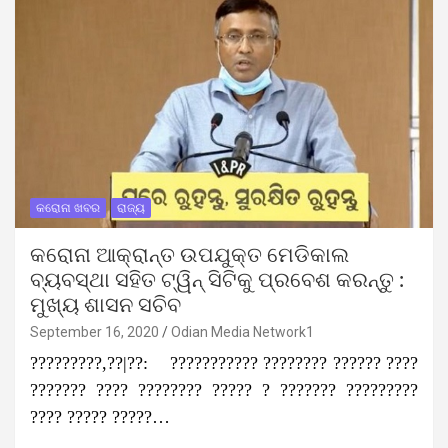
କରୋନା ଖବର
ରାଜ୍ୟ
କରୋନା ଆକ୍ରାନ୍ତ ଉପଯୁକ୍ତ ମେଡିକାଲ
ବ୍ୟବସ୍ଥା ସହିତ ଟ୍ୱିନ୍‌ ସିଟିକୁ ପ୍ରବେଶ କରନ୍ତୁ :
ମୁଖ୍ୟ ଶାସନ ସଚିବ
September 16, 2020
Odian Media Network1
?????????,??|??: ??????????? ???????? ?????? ????
??????? ???? ???????? ????? ? ??????? ?????????
???? ????? ?????…