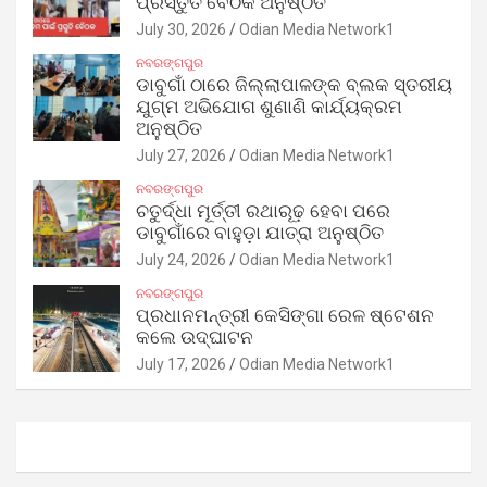
ପ୍ରସ୍ତୁତି ବୈଠକ ଅନୁଷ୍ଠିତ
July 30, 2026
Odian Media Network1
ନବରଙ୍ଗପୁର
ଡାବୁଗାଁ ଠାରେ ଜିଲ୍ଲାପାଳଙ୍କ ବ୍ଲକ ସ୍ତରୀୟ
ଯୁଗ୍ମ ଅଭିଯୋଗ ଶୁଣାଣି କାର୍ଯ୍ୟକ୍ରମ
ଅନୁଷ୍ଠିତ
July 27, 2026
Odian Media Network1
ନବରଙ୍ଗପୁର
ଚତୁର୍ଦ୍ଧା ମୂର୍ତ୍ତୀ ରଥାରୂଢ଼ ହେବା ପରେ
ଡାବୁଗାଁରେ ବାହୁଡ଼ା ଯାତ୍ରା ଅନୁଷ୍ଠିତ
July 24, 2026
Odian Media Network1
ନବରଙ୍ଗପୁର
ପ୍ରଧାନମନ୍ତ୍ରୀ କେସିଙ୍ଗା ରେଳ ଷ୍ଟେଶନ
କଲେ ଉଦ୍‌ଘାଟନ
July 17, 2026
Odian Media Network1