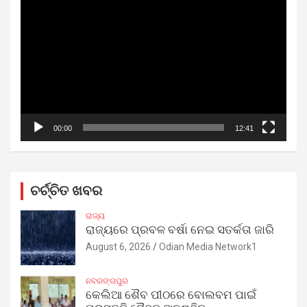
Player
00:00
12:41
ଚର୍ଚ୍ଚିତ ଖବର
ରାଜ୍ୟ
ରାଜ୍ୟରେ ପ୍ରବଳ ବର୍ଷା ନେଇ ସତର୍କତା ଜାରି
August 6, 2026
Odian Media Network1
ନବରଙ୍ଗପୁର
କେଲିଆ ଶୈବ ପୀଠରେ ବୋଲବମ ପାଇଁ