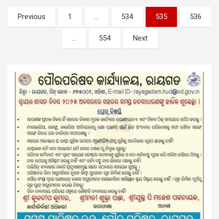
Posts
Previous
1
…
534
535
536
pagination
…
554
Next