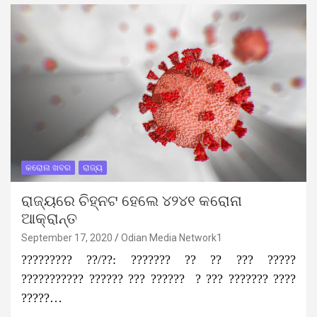
କରୋନା ଖବର
ରାଜ୍ୟ
ରାଜ୍ୟରେ ଚିହ୍ନଟ ହେଲେ ୪୨୪୧ କରୋନା
ଆକ୍ରାନ୍ତ
September 17, 2020
Odian Media Network1
????????? ??/??: ??????? ?? ?? ??? ?????
??????????? ?????? ??? ?????? ? ??? ??????? ????
?????…