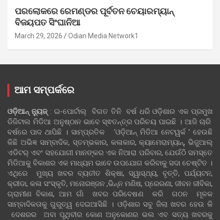
ପରଲୋକରେ ରେମଣ୍ଡର ପୂର୍ବତନ ଚେୟାରମ୍ୟାନ୍
ବିଜୟପତ ସିଂଘାନିଆ
March 29, 2026
Odian Media Network1
ଆମ ସମ୍ପର୍କରେ
ଓଡ଼ିଆନ୍‍ ନ୍ୟୁଜ୍‍
: ଇ-ପୋର୍ଟାଲ୍ ବିଗତ ତିନି ବର୍ଷ ଧରି ଓଡ଼ିଶାର ଏକ ପ୍ରମୁଖ
ଡିଜିଟାଲ ମିଡିଆ ଅନୁଷ୍ଠାନ ଭାବେ ସ୍ଵତନ୍ତ୍ର ପରିଚୟ ପାଇଛି । ଆଜି ଚାରି
ବର୍ଷରେ ପାଦ ଥାପିଛି । ସାମ୍ପ୍ରତିକ ‘ଓଡ଼ିଆନ୍‍ ମିଡିଆ ନେଟୱର୍କ ’ ହେଉଛି
କିଛି ଅଭିଜ୍ଞ ସାମ୍ବାଦିକ, ସ୍ତମ୍ଭକାର, କଳାକାର, କ୍ୟାମେରାମ୍ୟାନ୍, ଭିଜୁଆଲ୍
ଏଡିଟର୍ ଏବଂ ସହଯୋଗୀ ମାନଙ୍କର ଏକ ନିଆରା ପରିବାର, ଯେଉଁଠି ସମସ୍ତେ
ମିଡିଆକୁ ବିକାଶର ଏକ ମାଧ୍ୟମ ଭାବେ ଉପଯୋଗ କରିବାକୁ ସଦା ଚେଷ୍ଟିତ ।
ଏଥିରେ ମୁଖ୍ୟ ଖବର ବ୍ୟତୀତ ଶିକ୍ଷା, ସ୍ୱାସ୍ଥ୍ୟ, ବୃତ୍ତି, ପର୍ଯ୍ୟଟନ,
କ୍ରୀଡା, କଳା ସଂସ୍କୃତି, ମନୋରଞ୍ଜନ ,ଭିନ୍ନ ମଣିଷ, ପ୍ରେରଣା, ଜୀବନ ଜୀବିକା,
ଗ୍ରାମୀଣ ବିକାଶ, ଆମ ଗାଁ ଖବର ପରିବେଷଣ କରି ଗଠନ ମୂଳକ
ସାମ୍ବାଦିକତାକୁ ଗୁରୁତ୍ୱ ଦେଇଆସିଛି । ଓଡ଼ିଶାର ସବୁ ଜିଲା ଖବର ହେଉ କି
ଦେଶରର ଅବା ପୃଥିବୀର କୋଣ ଅନୁକୋଣର ଭଲ ଏବ ସତ୍ୟ ଖବରକୁ