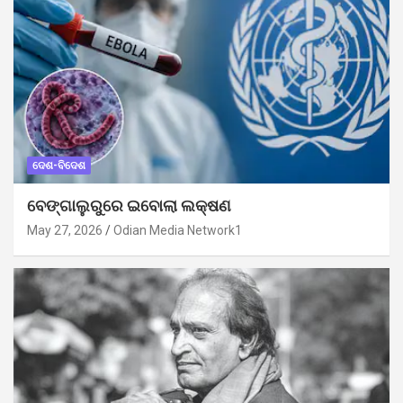
ଦେଶ-ବିଦେଶ
ବେଙ୍ଗାଲୁରୁରେ ଇବୋଲା ଲକ୍ଷଣ
May 27, 2026
Odian Media Network1