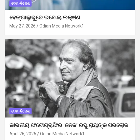
ଦେଶ-ବିଦେଶ
ବେଙ୍ଗାଲୁରୁରେ ଇବୋଲା ଲକ୍ଷଣ
May 27, 2026
Odian Media Network1
ଦେଶ-ବିଦେଶ
ଭାରତୀୟ ଫଟୋଗ୍ରାଫିର ‘ଜନକ’ ରଘୁ ରାୟଙ୍କ ପରଲୋକ
April 26, 2026
Odian Media Network1