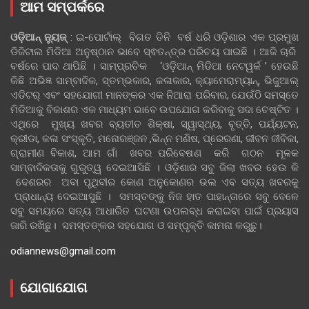
ଆମ ସମ୍ପର୍କରେ
ଓଡ଼ିଆନ୍‍ ନ୍ୟୁଜ୍‍
: ଇ-ପୋର୍ଟାଲ୍ ବିଗତ ତିନି ବର୍ଷ ଧରି ଓଡ଼ିଶାର ଏକ ପ୍ରମୁଖ
ଡିଜିଟାଲ ମିଡିଆ ଅନୁଷ୍ଠାନ ଭାବେ ସ୍ଵତନ୍ତ୍ର ପରିଚୟ ପାଇଛି । ଆଜି ଚାରି
ବର୍ଷରେ ପାଦ ଥାପିଛି । ସାମ୍ପ୍ରତିକ ‘ଓଡ଼ିଆନ୍‍ ମିଡିଆ ନେଟୱର୍କ ’ ହେଉଛି
କିଛି ଅଭିଜ୍ଞ ସାମ୍ବାଦିକ, ସ୍ତମ୍ଭକାର, କଳାକାର, କ୍ୟାମେରାମ୍ୟାନ୍, ଭିଜୁଆଲ୍
ଏଡିଟର୍ ଏବଂ ସହଯୋଗୀ ମାନଙ୍କର ଏକ ନିଆରା ପରିବାର, ଯେଉଁଠି ସମସ୍ତେ
ମିଡିଆକୁ ବିକାଶର ଏକ ମାଧ୍ୟମ ଭାବେ ଉପଯୋଗ କରିବାକୁ ସଦା ଚେଷ୍ଟିତ ।
ଏଥିରେ ମୁଖ୍ୟ ଖବର ବ୍ୟତୀତ ଶିକ୍ଷା, ସ୍ୱାସ୍ଥ୍ୟ, ବୃତ୍ତି, ପର୍ଯ୍ୟଟନ,
କ୍ରୀଡା, କଳା ସଂସ୍କୃତି, ମନୋରଞ୍ଜନ ,ଭିନ୍ନ ମଣିଷ, ପ୍ରେରଣା, ଜୀବନ ଜୀବିକା,
ଗ୍ରାମୀଣ ବିକାଶ, ଆମ ଗାଁ ଖବର ପରିବେଷଣ କରି ଗଠନ ମୂଳକ
ସାମ୍ବାଦିକତାକୁ ଗୁରୁତ୍ୱ ଦେଇଆସିଛି । ଓଡ଼ିଶାର ସବୁ ଜିଲା ଖବର ହେଉ କି
ଦେଶରର ଅବା ପୃଥିବୀର କୋଣ ଅନୁକୋଣର ଭଲ ଏବ ସତ୍ୟ ଖବରକୁ
ପ୍ରାଧାନ୍ୟ ଦେଇଆସୁଛି । ସମସ୍ତଙ୍କୁ ନିଜ ହାତ ପାହାନ୍ତାରେ ସବୁ ବେଳେ
ସବୁ ସମୟରେ ସତ୍ୟ ଆଧାରିତ ଘଟଣା ଉପଲବ୍ଧ କରାଇବା ପାଇଁ ପ୍ରୟାସ
ଜାରି ରଖିଛୁ। ସମସ୍ତଙ୍କର ସହଯୋଗ ଓ ସମ୍ପୃକ୍ତି କାମନା କରୁଛୁ।
odiannews@gmail.com
ଯୋଗାଯୋଗ