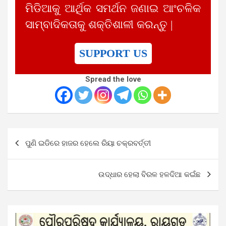
ମିଡିଆକୁ ଆର୍ଥିକ ସମର୍ଥନ ଜଣାଇ ଆଂଚଳିକ
ସାମ୍ବାଦିକତାକୁ ଶକ୍ତିଶାଳୀ କରନ୍ତୁ |
SUPPORT US
Spread the love
Post
ପୁଣି ଇଡିରେ ହାଜର ହେଲେ ରିୟା ଚକ୍ରବର୍ତ୍ତୀ
navigation
ଉଦ୍ଧାର ହେଲା ବିରଳ ହଳଦିଆ କଇଁଛ