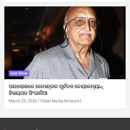
ଦେଶ-ବିଦେଶ
ପରଲୋକରେ ରେମଣ୍ଡର ପୂର୍ବତନ ଚେୟାରମ୍ୟାନ୍
ବିଜୟପତ ସିଂଘାନିଆ
March 29, 2026
Odian Media Network1