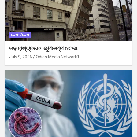
ଦେଶ-ବିଦେଶ
ମହାରାଷ୍ଟ୍ରରେ ଭୂମିକମ୍ପ ଝଟକା
July 9, 2026
Odian Media Network1