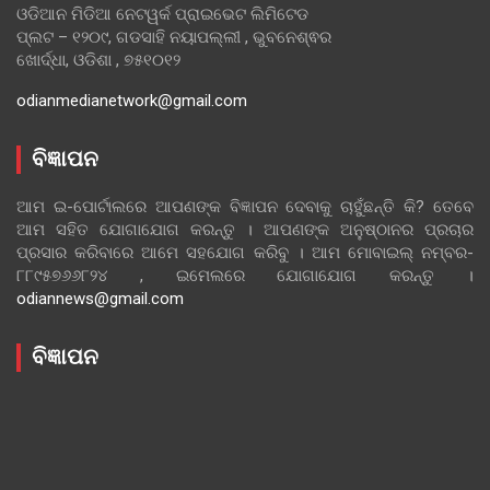
ଓଡିଆନ ମିଡିଆ ନେଟୱର୍କ ପ୍ରାଇଭେଟ ଲିମିଟେଡ
ପ୍ଲଟ – ୧୨୦୯, ଗଡସାହି ନୟାପଲ୍ଲୀ , ଭୁବନେଶ୍ଵର
ଖୋର୍ଦ୍ଧା, ଓଡିଶା , ୭୫୧୦୧୨
odianmedianetwork@gmail.com
ବିଜ୍ଞାପନ
ଆମ ଇ-ପୋର୍ଟାଲରେ ଆପଣଙ୍କ ବିଜ୍ଞାପନ ଦେବାକୁ ଚାହୁଁଛନ୍ତି କି? ତେବେ
ଆମ ସହିତ ଯୋଗାଯୋଗ କରନ୍ତୁ । ଆପଣଙ୍କ ଅନୁଷ୍ଠାନର ପ୍ରଚାର
ପ୍ରସାର କରିବାରେ ଆମେ ସହଯୋଗ କରିବୁ । ଆମ ମୋବାଇଲ୍ ନମ୍ବର-
୮୮୯୫୭୬୬୮୨୪ , ଇମେଲରେ ଯୋଗାଯୋଗ କରନ୍ତୁ ।
odiannews@gmail.com
ବିଜ୍ଞାପନ