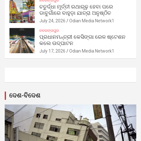
ନବରଙ୍ଗପୁର
ଚତୁର୍ଦ୍ଧା ମୂର୍ତ୍ତୀ ରଥାରୂଢ଼ ହେବା ପରେ
ଡାବୁଗାଁରେ ବାହୁଡ଼ା ଯାତ୍ରା ଅନୁଷ୍ଠିତ
July 24, 2026
Odian Media Network1
ନବରଙ୍ଗପୁର
ପ୍ରଧାନମନ୍ତ୍ରୀ କେସିଙ୍ଗା ରେଳ ଷ୍ଟେଶନ
କଲେ ଉଦ୍‌ଘାଟନ
July 17, 2026
Odian Media Network1
ଦେଶ-ବିଦେଶ