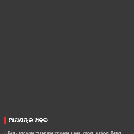
ଆପଣଙ୍କ ଖବର
ଓଡ଼ିଆନ୍ ନ୍ୟୁଜ୍‌ରେ ଆପଣଙ୍କ ଅଂଚଳର ଖବର, ଘଟଣା, ଦୁର୍ଘଟଣା କିମ୍ବା