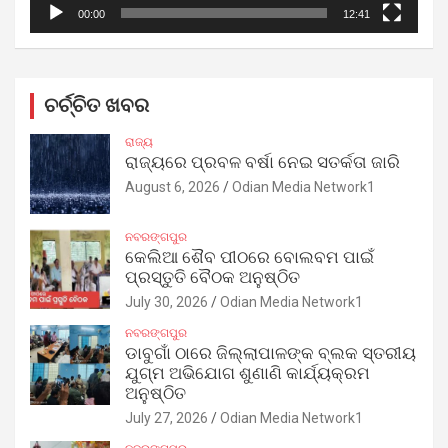
00:00
12:41
ଚର୍ଚ୍ଚିତ ଖବର
ରାଜ୍ୟ
ରାଜ୍ୟରେ ପ୍ରବଳ ବର୍ଷା ନେଇ ସତର୍କତା ଜାରି
August 6, 2026
Odian Media Network1
ନବରଙ୍ଗପୁର
କେଲିଆ ଶୈବ ପୀଠରେ ବୋଲବମ ପାଇଁ
ପ୍ରସ୍ତୁତି ବୈଠକ ଅନୁଷ୍ଠିତ
July 30, 2026
Odian Media Network1
ନବରଙ୍ଗପୁର
ଡାବୁଗାଁ ଠାରେ ଜିଲ୍ଲାପାଳଙ୍କ ବ୍ଲକ ସ୍ତରୀୟ
ଯୁଗ୍ମ ଅଭିଯୋଗ ଶୁଣାଣି କାର୍ଯ୍ୟକ୍ରମ
ଅନୁଷ୍ଠିତ
July 27, 2026
Odian Media Network1