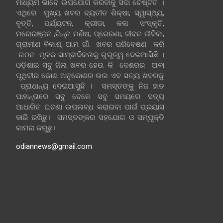
ମାଧ୍ୟମ ଭାବେ ଉପଯୋଗ କରିବାକୁ ସଦା ଚେଷ୍ଟିତ ।
ଏଥିରେ ମୁଖ୍ୟ ଖବର ବ୍ୟତୀତ ଶିକ୍ଷା, ସ୍ୱାସ୍ଥ୍ୟ,
ବୃତ୍ତି, ପର୍ଯ୍ୟଟନ, କ୍ରୀଡା, କଳା ସଂସ୍କୃତି,
ମନୋରଞ୍ଜନ ,ଭିନ୍ନ ମଣିଷ, ପ୍ରେରଣା, ଜୀବନ ଜୀବିକା,
ଗ୍ରାମୀଣ ବିକାଶ, ଆମ ଗାଁ ଖବର ପରିବେଷଣ କରି
ଗଠନ ମୂଳକ ସାମ୍ବାଦିକତାକୁ ଗୁରୁତ୍ୱ ଦେଇଆସିଛି ।
ଓଡ଼ିଶାର ସବୁ ଜିଲା ଖବର ହେଉ କି ଦେଶରର ଅବା
ପୃଥିବୀର କୋଣ ଅନୁକୋଣର ଭଲ ଏବ ସତ୍ୟ ଖବରକୁ
ପ୍ରାଧାନ୍ୟ ଦେଇଆସୁଛି । ସମସ୍ତଙ୍କୁ ନିଜ ହାତ
ପାହାନ୍ତାରେ ସବୁ ବେଳେ ସବୁ ସମୟରେ ସତ୍ୟ
ଆଧାରିତ ଘଟଣା ଉପଲବ୍ଧ କରାଇବା ପାଇଁ ପ୍ରୟାସ
ଜାରି ରଖିଛୁ। ସମସ୍ତଙ୍କର ସହଯୋଗ ଓ ସମ୍ପୃକ୍ତି
କାମନା କରୁଛୁ।
odiannews@gmail.com