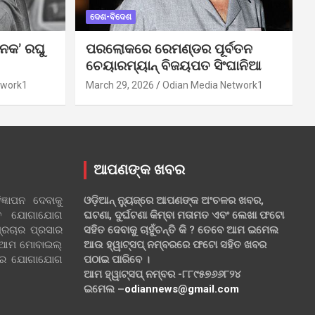
ଦେଶ-ବିଦେଶ
ନକ’ ରଘୁ
ପରଲୋକରେ ରେମଣ୍ଡର ପୂର୍ବତନ
ଚେୟାରମ୍ୟାନ୍ ବିଜୟପତ ସିଂଘାନିଆ
twork1
March 29, 2026
Odian Media Network1
ଆପଣଙ୍କ ଖବର
୍ଞାପନ ଦେବାକୁ
ଓଡ଼ିଆନ୍ ନ୍ୟୁଜ୍‌ରେ ଆପଣଙ୍କ ଅଂଚଳର ଖବର,
ହିତ ଯୋଗାଯୋଗ
ଘଟଣା, ଦୁର୍ଘଟଣା କିମ୍ବା ମତାମତ ଏବଂ ଲେଖା ଫଟୋ
୍ରଚାର ପ୍ରସାର
ସହିତ ଦେବାକୁ ଚାହୁଁଚନ୍ତି କି ? ତେବେ ଆମ ଇମେଲ
 ଆମ ମୋବାଇଲ୍
ଆଉ ହ୍ୱାଟ୍‌ସପ୍ ନମ୍ବରରେ ଫଟୋ ସହିତ ଖବର
ଲରେ ଯୋଗାଯୋଗ
ପଠାଇ ପାରିବେ ।
ଆମ ହ୍ୱାଟ୍‌ସପ୍ ନମ୍ବର -୮୮୯୫୭୬୬୮୨୪
ଇମେଲ –
odiannews@gmail.com