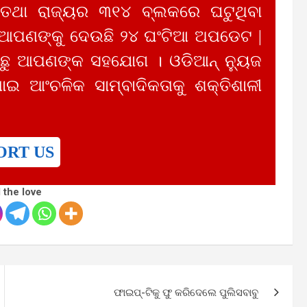
 ତଥା ରାଜ୍ୟର ୩୧୪ ବ୍ଲକରେ ଘଟୁଥିବା
 ଆପଣଙ୍କୁ ଦେଉଛି ୨୪ ଘଂଟିଆ ଅପଡେଟ |
ୁ ଆପଣଙ୍କ ସହଯୋଗ । ଓଡିଆନ୍ ନ୍ୟୁଜ
ାଇ ଆଂଚଳିକ ସାମ୍ବାଦିକତାକୁ ଶକ୍ତିଶାଳୀ
ORT US
 the love
ଫାଇପ୍‌-ଟିକୁ ଫୁ କରିଦେଲେ ପୁଲିସବାବୁ