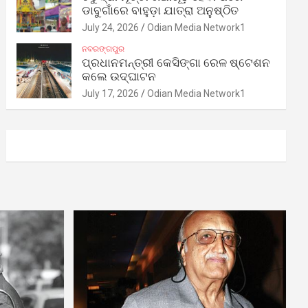
ଡାବୁଗାଁରେ ବାହୁଡ଼ା ଯାତ୍ରା ଅନୁଷ୍ଠିତ
July 24, 2026
Odian Media Network1
ନବରଙ୍ଗପୁର
ପ୍ରଧାନମନ୍ତ୍ରୀ କେସିଙ୍ଗା ରେଳ ଷ୍ଟେଶନ
କଲେ ଉଦ୍‌ଘାଟନ
July 17, 2026
Odian Media Network1