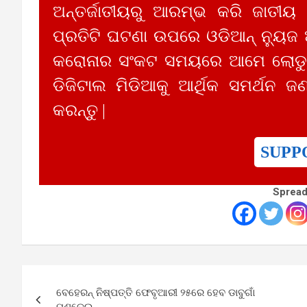
ଅନ୍ତର୍ଜାତୀୟରୁ ଆରମ୍ଭ କରି ଜାତୀୟ
ପ୍ରତିଟି ଘଟଣା ଉପରେ ଓଡିଆନ୍ ନ୍ୟୁଜ
କରୋନାର ସଂକଟ ସମୟରେ ଆମେ ଲୋଡୁଛ
ଡିଜିଟାଲ ମିଡିଆକୁ ଆର୍ଥିକ ସମର୍ଥନ ଜଣ
କରନ୍ତୁ |
SUPP
Spread
Post
ବେହେରନ୍ ନିଷ୍ପତ୍ତି ଫେବୃଆରୀ ୨୫ରେ ହେବ ଡାବୁଗାଁ
navigation
ମଣ୍ଡେଇ