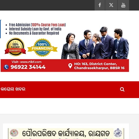
କରୋନା ଖବର