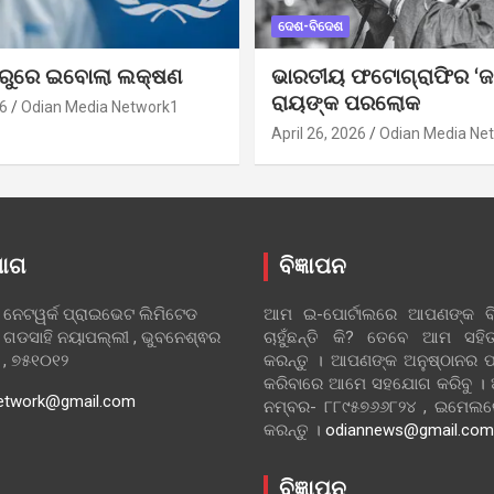
ଦେଶ-ବିଦେଶ
ୁରୁରେ ଇବୋଲା ଲକ୍ଷଣ
ଭାରତୀୟ ଫଟୋଗ୍ରାଫିର ‘ଜ
ରାୟଙ୍କ ପରଲୋକ
6
Odian Media Network1
April 26, 2026
Odian Media Ne
ୋଗ
ବିଜ୍ଞାପନ
 ନେଟୱର୍କ ପ୍ରାଇଭେଟ ଲିମିଟେଡ
ଆମ ଇ-ପୋର୍ଟାଲରେ ଆପଣଙ୍କ ବିଜ
 ଗଡସାହି ନୟାପଲ୍ଲୀ , ଭୁବନେଶ୍ଵର
ଚାହୁଁଛନ୍ତି କି? ତେବେ ଆମ ସ
ା , ୭୫୧୦୧୨
କରନ୍ତୁ । ଆପଣଙ୍କ ଅନୁଷ୍ଠାନର ପ
କରିବାରେ ଆମେ ସହଯୋଗ କରିବୁ ।
etwork@gmail.com
ନମ୍ବର- ୮୮୯୫୭୬୬୮୨୪ , ଇମେ
କରନ୍ତୁ ।
odiannews@gmail.com
ବିଜ୍ଞାପନ