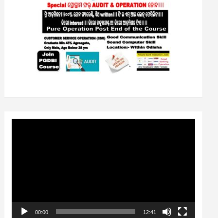
Video
Player
00:00
12:41