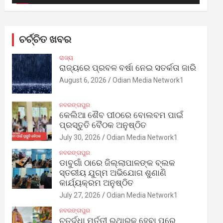
ଚର୍ଚ୍ଚିତ ଖବର
ରାଜ୍ୟ
ରାଜ୍ୟରେ ପ୍ରବଳ ବର୍ଷା ନେଇ ସତର୍କତା ଜାରି
August 6, 2026
Odian Media Network1
ନବରଙ୍ଗପୁର
କେଲିଆ ଶୈବ ପୀଠରେ ବୋଲବମ ପାଇଁ
ପ୍ରସ୍ତୁତି ବୈଠକ ଅନୁଷ୍ଠିତ
July 30, 2026
Odian Media Network1
ନବରଙ୍ଗପୁର
ଡାବୁଗାଁ ଠାରେ ଜିଲ୍ଲାପାଳଙ୍କ ବ୍ଲକ
ସ୍ତରୀୟ ଯୁଗ୍ମ ଅଭିଯୋଗ ଶୁଣାଣି
କାର୍ଯ୍ୟକ୍ରମ ଅନୁଷ୍ଠିତ
July 27, 2026
Odian Media Network1
ନବରଙ୍ଗପୁର
ଚତୁର୍ଦ୍ଧା ମୂର୍ତ୍ତୀ ରଥାରୂଢ଼ ହେବା ପରେ