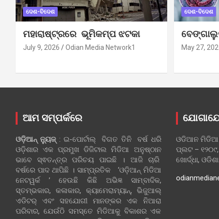
ଦେଶ-ବିଦେଶ
ଦେଶ-ବିଦେଶ
ମହାରାଷ୍ଟ୍ରରେ ଭୂମିକମ୍ପ ଝଟକା
ବେଙ୍ଗାଲ
July 9, 2026
Odian Media Network1
May 27, 202
ଆମ ସମ୍ପର୍କରେ
ଯୋଗାଯ
ଓଡ଼ିଆନ୍‍ ନ୍ୟୁଜ୍‍
: ଇ-ପୋର୍ଟାଲ୍ ବିଗତ ତିନି ବର୍ଷ ଧରି
ଓଡିଆନ ମିଡିଆ
ଓଡ଼ିଶାର ଏକ ପ୍ରମୁଖ ଡିଜିଟାଲ ମିଡିଆ ଅନୁଷ୍ଠାନ
ପ୍ଲଟ – ୧୨୦୯,
ଭାବେ ସ୍ଵତନ୍ତ୍ର ପରିଚୟ ପାଇଛି । ଆଜି ଚାରି
ଖୋର୍ଦ୍ଧା, ଓଡିଶ
ବର୍ଷରେ ପାଦ ଥାପିଛି । ସାମ୍ପ୍ରତିକ ‘ଓଡ଼ିଆନ୍‍ ମିଡିଆ
odianmedian
ନେଟୱର୍କ ’ ହେଉଛି କିଛି ଅଭିଜ୍ଞ ସାମ୍ବାଦିକ,
ସ୍ତମ୍ଭକାର, କଳାକାର, କ୍ୟାମେରାମ୍ୟାନ୍, ଭିଜୁଆଲ୍
ଏଡିଟର୍ ଏବଂ ସହଯୋଗୀ ମାନଙ୍କର ଏକ ନିଆରା
ପରିବାର, ଯେଉଁଠି ସମସ୍ତେ ମିଡିଆକୁ ବିକାଶର ଏକ