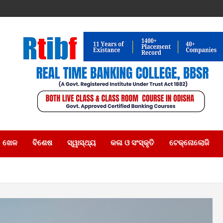
ଖେଳ
ବିଶେଷ
ସ୍ୱାସ୍ଥ୍ୟ
କଳା ଓ ସଂସ୍କୃତି
ଟେକ୍ନୋଲୋଜି