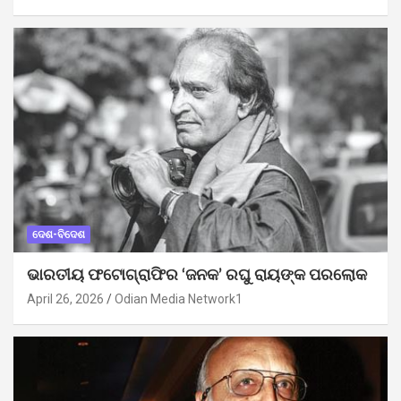
ଦେଶ-ବିଦେଶ
ଭାରତୀୟ ଫଟୋଗ୍ରାଫିର ‘ଜନକ’ ରଘୁ ରାୟଙ୍କ ପରଲୋକ
April 26, 2026
Odian Media Network1