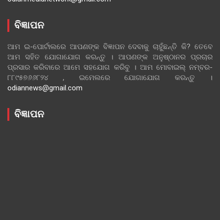
ବିଜ୍ଞାପନ
ଆମ ଇ-ପୋର୍ଟାଲରେ ଆପଣଙ୍କ ବିଜ୍ଞାପନ ଦେବାକୁ ଚାହୁଁଛନ୍ତି କି? ତେବେ
ଆମ ସହିତ ଯୋଗାଯୋଗ କରନ୍ତୁ । ଆପଣଙ୍କ ଅନୁଷ୍ଠାନର ପ୍ରଚାର
ପ୍ରସାର କରିବାରେ ଆମେ ସହଯୋଗ କରିବୁ । ଆମ ମୋବାଇଲ୍ ନମ୍ବର-
୮୮୯୫୭୬୬୮୨୪ , ଇମେଲରେ ଯୋଗାଯୋଗ କରନ୍ତୁ ।
odiannews@gmail.com
ବିଜ୍ଞାପନ