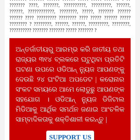
??????? ????, ???????, ??????????, ?????????, ??????,
??????, ????????????, ????????, ?????, ??????? ??????
?????? ???? ????????? ???????? ???? ????? ?????? ?????
???????? ? ????????, ??????, ??????, ?????????, ????????,
?????????? ??????? ??????? ????? ??????? ?
ଅନ୍ତର୍ଜାତୀୟରୁ ଆରମ୍ଭ କରି ଜାତୀୟ ତଥା
ରାଜ୍ୟର ୩୧୪ ବ୍ଲକରେ ଘଟୁଥିବା ପ୍ରତିଟି
ଘଟଣା ଉପରେ ଓଡିଆନ୍ ନ୍ୟୁଜ ଆପଣଙ୍କୁ
ଦେଉଛି ୨୪ ଘଂଟିଆ ଅପଡେଟ | କରୋନାର
ସଂକଟ ସମୟରେ ଆମେ ଲୋଡୁଛୁ ଆପଣଙ୍କ
ସହଯୋଗ । ଓଡିଆନ୍ ନ୍ୟୁଜ ଡିଜିଟାଲ
ମିଡିଆକୁ ଆର୍ଥିକ ସମର୍ଥନ ଜଣାଇ ଆଂଚଳିକ
ସାମ୍ବାଦିକତାକୁ ଶକ୍ତିଶାଳୀ କରନ୍ତୁ |
SUPPORT US