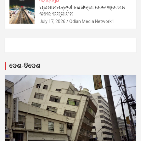
ନବରଙ୍ଗପୁର
ପ୍ରଧାନମନ୍ତ୍ରୀ କେସିଙ୍ଗା ରେଳ ଷ୍ଟେଶନ
କଲେ ଉଦ୍‌ଘାଟନ
July 17, 2026
Odian Media Network1
ଦେଶ-ବିଦେଶ