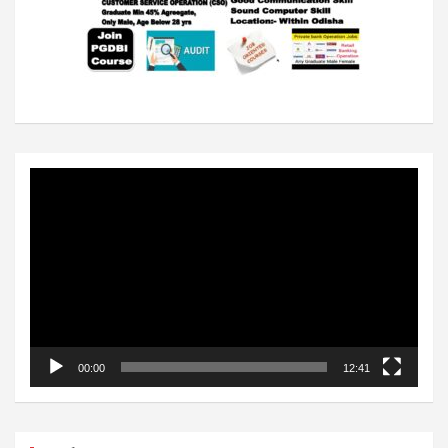
Video
Player
00:00
12:41