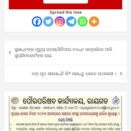
Spread the love
Post
ସୁଶାନ୍ତଙ୍କ ମୃତ୍ୟୁ ଘଟଣା,ସିବିଆଇ ତଦନ୍ତ ସମ୍ପର୍କରେ ଆଜି
navigation
ସୁପ୍ରିମକୋର୍ଟଙ୍କ ରାୟ
ଗୋ ଘୃତ ଖାଉଛନ୍ତି କି? ଜାଣନ୍ତୁ କେତେ ଉପକାରୀ ।