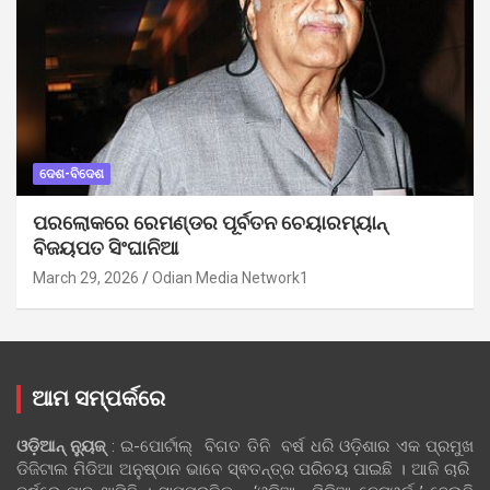
ଦେଶ-ବିଦେଶ
ପରଲୋକରେ ରେମଣ୍ଡର ପୂର୍ବତନ ଚେୟାରମ୍ୟାନ୍
ବିଜୟପତ ସିଂଘାନିଆ
March 29, 2026
Odian Media Network1
ଆମ ସମ୍ପର୍କରେ
ଓଡ଼ିଆନ୍‍ ନ୍ୟୁଜ୍‍
: ଇ-ପୋର୍ଟାଲ୍ ବିଗତ ତିନି ବର୍ଷ ଧରି ଓଡ଼ିଶାର ଏକ ପ୍ରମୁଖ
ଡିଜିଟାଲ ମିଡିଆ ଅନୁଷ୍ଠାନ ଭାବେ ସ୍ଵତନ୍ତ୍ର ପରିଚୟ ପାଇଛି । ଆଜି ଚାରି