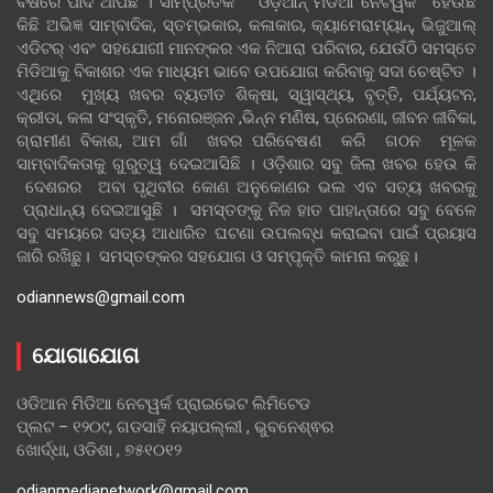
ବର୍ଷରେ ପାଦ ଥାପିଛି । ସାମ୍ପ୍ରତିକ ‘ଓଡ଼ିଆନ୍‍ ମିଡିଆ ନେଟୱର୍କ ’ ହେଉଛି
କିଛି ଅଭିଜ୍ଞ ସାମ୍ବାଦିକ, ସ୍ତମ୍ଭକାର, କଳାକାର, କ୍ୟାମେରାମ୍ୟାନ୍, ଭିଜୁଆଲ୍
ଏଡିଟର୍ ଏବଂ ସହଯୋଗୀ ମାନଙ୍କର ଏକ ନିଆରା ପରିବାର, ଯେଉଁଠି ସମସ୍ତେ
ମିଡିଆକୁ ବିକାଶର ଏକ ମାଧ୍ୟମ ଭାବେ ଉପଯୋଗ କରିବାକୁ ସଦା ଚେଷ୍ଟିତ ।
ଏଥିରେ ମୁଖ୍ୟ ଖବର ବ୍ୟତୀତ ଶିକ୍ଷା, ସ୍ୱାସ୍ଥ୍ୟ, ବୃତ୍ତି, ପର୍ଯ୍ୟଟନ,
କ୍ରୀଡା, କଳା ସଂସ୍କୃତି, ମନୋରଞ୍ଜନ ,ଭିନ୍ନ ମଣିଷ, ପ୍ରେରଣା, ଜୀବନ ଜୀବିକା,
ଗ୍ରାମୀଣ ବିକାଶ, ଆମ ଗାଁ ଖବର ପରିବେଷଣ କରି ଗଠନ ମୂଳକ
ସାମ୍ବାଦିକତାକୁ ଗୁରୁତ୍ୱ ଦେଇଆସିଛି । ଓଡ଼ିଶାର ସବୁ ଜିଲା ଖବର ହେଉ କି
ଦେଶରର ଅବା ପୃଥିବୀର କୋଣ ଅନୁକୋଣର ଭଲ ଏବ ସତ୍ୟ ଖବରକୁ
ପ୍ରାଧାନ୍ୟ ଦେଇଆସୁଛି । ସମସ୍ତଙ୍କୁ ନିଜ ହାତ ପାହାନ୍ତାରେ ସବୁ ବେଳେ
ସବୁ ସମୟରେ ସତ୍ୟ ଆଧାରିତ ଘଟଣା ଉପଲବ୍ଧ କରାଇବା ପାଇଁ ପ୍ରୟାସ
ଜାରି ରଖିଛୁ। ସମସ୍ତଙ୍କର ସହଯୋଗ ଓ ସମ୍ପୃକ୍ତି କାମନା କରୁଛୁ।
odiannews@gmail.com
ଯୋଗାଯୋଗ
ଓଡିଆନ ମିଡିଆ ନେଟୱର୍କ ପ୍ରାଇଭେଟ ଲିମିଟେଡ
ପ୍ଲଟ – ୧୨୦୯, ଗଡସାହି ନୟାପଲ୍ଲୀ , ଭୁବନେଶ୍ଵର
ଖୋର୍ଦ୍ଧା, ଓଡିଶା , ୭୫୧୦୧୨
odianmedianetwork@gmail.com