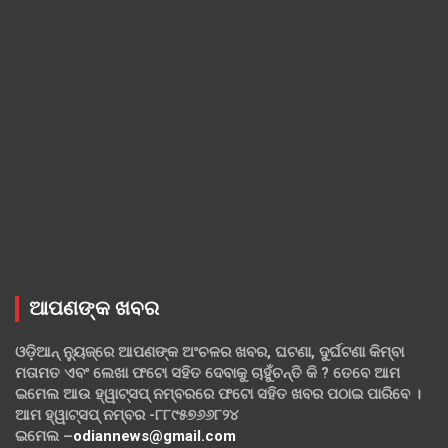
ଆପଣଙ୍କ ଖବର
ଓଡ଼ିଆନ୍ ନ୍ୟୁଜ୍‌ରେ ଆପଣଙ୍କ ଅଂଚଳର ଖବର, ଘଟଣା, ଦୁର୍ଘଟଣା କିମ୍ବା
ମତାମତ ଏବଂ ଲେଖା ଫଟୋ ସହିତ ଦେବାକୁ ଚାହୁଁଚନ୍ତି କି ? ତେବେ ଆମ
ଇମେଲ ଆଉ ହ୍ୱାଟ୍‌ସପ୍ ନମ୍ବରରେ ଫଟୋ ସହିତ ଖବର ପଠାଇ ପାରିବେ ।
ଆମ ହ୍ୱାଟ୍‌ସପ୍ ନମ୍ବର -୮୮୯୫୭୬୬୮୨୪
ଇମେଲ –
odiannews@gmail.com