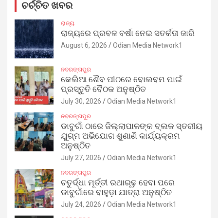
ଚର୍ଚ୍ଚିତ ଖବର
ରାଜ୍ୟ
ରାଜ୍ୟରେ ପ୍ରବଳ ବର୍ଷା ନେଇ ସତର୍କତା ଜାରି
August 6, 2026
Odian Media Network1
ନବରଙ୍ଗପୁର
କେଲିଆ ଶୈବ ପୀଠରେ ବୋଲବମ ପାଇଁ
ପ୍ରସ୍ତୁତି ବୈଠକ ଅନୁଷ୍ଠିତ
July 30, 2026
Odian Media Network1
ନବରଙ୍ଗପୁର
ଡାବୁଗାଁ ଠାରେ ଜିଲ୍ଲାପାଳଙ୍କ ବ୍ଲକ ସ୍ତରୀୟ
ଯୁଗ୍ମ ଅଭିଯୋଗ ଶୁଣାଣି କାର୍ଯ୍ୟକ୍ରମ
ଅନୁଷ୍ଠିତ
July 27, 2026
Odian Media Network1
ନବରଙ୍ଗପୁର
ଚତୁର୍ଦ୍ଧା ମୂର୍ତ୍ତୀ ରଥାରୂଢ଼ ହେବା ପରେ
ଡାବୁଗାଁରେ ବାହୁଡ଼ା ଯାତ୍ରା ଅନୁଷ୍ଠିତ
July 24, 2026
Odian Media Network1