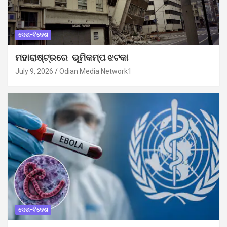
ଦେଶ-ବିଦେଶ
ମହାରାଷ୍ଟ୍ରରେ ଭୂମିକମ୍ପ ଝଟକା
July 9, 2026
Odian Media Network1
ଦେଶ-ବିଦେଶ