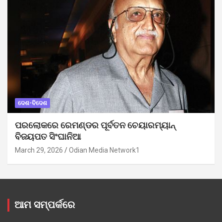
ଦେଶ-ବିଦେଶ
ପରଲୋକରେ ରେମଣ୍ଡର ପୂର୍ବତନ ଚେୟାରମ୍ୟାନ୍
ବିଜୟପତ ସିଂଘାନିଆ
March 29, 2026
Odian Media Network1
ଆମ ସମ୍ପର୍କରେ