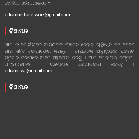
ଖୋର୍ଦ୍ଧା, ଓଡିଶା , ୭୫୧୦୧୨
odianmedianetwork@gmail.com
ବିଜ୍ଞାପନ
ଆମ ଇ-ପୋର୍ଟାଲରେ ଆପଣଙ୍କ ବିଜ୍ଞାପନ ଦେବାକୁ ଚାହୁଁଛନ୍ତି କି? ତେବେ
ଆମ ସହିତ ଯୋଗାଯୋଗ କରନ୍ତୁ । ଆପଣଙ୍କ ଅନୁଷ୍ଠାନର ପ୍ରଚାର
ପ୍ରସାର କରିବାରେ ଆମେ ସହଯୋଗ କରିବୁ । ଆମ ମୋବାଇଲ୍ ନମ୍ବର-
୮୮୯୫୭୬୬୮୨୪ , ଇମେଲରେ ଯୋଗାଯୋଗ କରନ୍ତୁ ।
odiannews@gmail.com
ବିଜ୍ଞାପନ