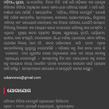
ଓଡ଼ିଆନ୍‍ ନ୍ୟୁଜ୍‍
: ଇ-ପୋର୍ଟାଲ୍ ବିଗତ ତିନି ବର୍ଷ ଧରି ଓଡ଼ିଶାର ଏକ ପ୍ରମୁଖ
ଡିଜିଟାଲ ମିଡିଆ ଅନୁଷ୍ଠାନ ଭାବେ ସ୍ଵତନ୍ତ୍ର ପରିଚୟ ପାଇଛି । ଆଜି ଚାରି
ବର୍ଷରେ ପାଦ ଥାପିଛି । ସାମ୍ପ୍ରତିକ ‘ଓଡ଼ିଆନ୍‍ ମିଡିଆ ନେଟୱର୍କ ’ ହେଉଛି
କିଛି ଅଭିଜ୍ଞ ସାମ୍ବାଦିକ, ସ୍ତମ୍ଭକାର, କଳାକାର, କ୍ୟାମେରାମ୍ୟାନ୍, ଭିଜୁଆଲ୍
ଏଡିଟର୍ ଏବଂ ସହଯୋଗୀ ମାନଙ୍କର ଏକ ନିଆରା ପରିବାର, ଯେଉଁଠି ସମସ୍ତେ
ମିଡିଆକୁ ବିକାଶର ଏକ ମାଧ୍ୟମ ଭାବେ ଉପଯୋଗ କରିବାକୁ ସଦା ଚେଷ୍ଟିତ ।
ଏଥିରେ ମୁଖ୍ୟ ଖବର ବ୍ୟତୀତ ଶିକ୍ଷା, ସ୍ୱାସ୍ଥ୍ୟ, ବୃତ୍ତି, ପର୍ଯ୍ୟଟନ,
କ୍ରୀଡା, କଳା ସଂସ୍କୃତି, ମନୋରଞ୍ଜନ ,ଭିନ୍ନ ମଣିଷ, ପ୍ରେରଣା, ଜୀବନ ଜୀବିକା,
ଗ୍ରାମୀଣ ବିକାଶ, ଆମ ଗାଁ ଖବର ପରିବେଷଣ କରି ଗଠନ ମୂଳକ
ସାମ୍ବାଦିକତାକୁ ଗୁରୁତ୍ୱ ଦେଇଆସିଛି । ଓଡ଼ିଶାର ସବୁ ଜିଲା ଖବର ହେଉ କି
ଦେଶରର ଅବା ପୃଥିବୀର କୋଣ ଅନୁକୋଣର ଭଲ ଏବ ସତ୍ୟ ଖବରକୁ
ପ୍ରାଧାନ୍ୟ ଦେଇଆସୁଛି । ସମସ୍ତଙ୍କୁ ନିଜ ହାତ ପାହାନ୍ତାରେ ସବୁ ବେଳେ
ସବୁ ସମୟରେ ସତ୍ୟ ଆଧାରିତ ଘଟଣା ଉପଲବ୍ଧ କରାଇବା ପାଇଁ ପ୍ରୟାସ
ଜାରି ରଖିଛୁ। ସମସ୍ତଙ୍କର ସହଯୋଗ ଓ ସମ୍ପୃକ୍ତି କାମନା କରୁଛୁ।
odiannews@gmail.com
ଯୋଗାଯୋଗ
ଓଡିଆନ ମିଡିଆ ନେଟୱର୍କ ପ୍ରାଇଭେଟ ଲିମିଟେଡ
ପ୍ଲଟ – ୧୨୦୯, ଗଡସାହି ନୟାପଲ୍ଲୀ , ଭୁବନେଶ୍ଵର