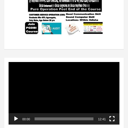
Video
Player
00:00
12:41