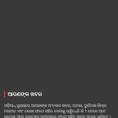
ଆପଣଙ୍କ ଖବର
ଓଡ଼ିଆନ୍ ନ୍ୟୁଜ୍‌ରେ ଆପଣଙ୍କ ଅଂଚଳର ଖବର, ଘଟଣା, ଦୁର୍ଘଟଣା କିମ୍ବା
ମତାମତ ଏବଂ ଲେଖା ଫଟୋ ସହିତ ଦେବାକୁ ଚାହୁଁଚନ୍ତି କି ? ତେବେ ଆମ
ଇମେଲ ଆଉ ହ୍ୱାଟ୍‌ସପ୍ ନମ୍ବରରେ ଫଟୋ ସହିତ ଖବର ପଠାଇ ପାରିବେ ।