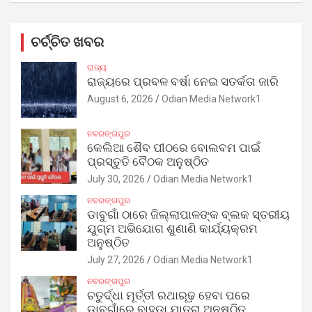
ଚର୍ଚ୍ଚିତ ଖବର
ରାଜ୍ୟ
ରାଜ୍ୟରେ ପ୍ରବଳ ବର୍ଷା ନେଇ ସତର୍କତା ଜାରି
August 6, 2026
Odian Media Network1
ନବରଙ୍ଗପୁର
କେଲିଆ ଶୈବ ପୀଠରେ ବୋଲବମ ପାଇଁ
ପ୍ରସ୍ତୁତି ବୈଠକ ଅନୁଷ୍ଠିତ
July 30, 2026
Odian Media Network1
ନବରଙ୍ଗପୁର
ଡାବୁଗାଁ ଠାରେ ଜିଲ୍ଲାପାଳଙ୍କ ବ୍ଲକ ସ୍ତରୀୟ
ଯୁଗ୍ମ ଅଭିଯୋଗ ଶୁଣାଣି କାର୍ଯ୍ୟକ୍ରମ
ଅନୁଷ୍ଠିତ
July 27, 2026
Odian Media Network1
ନବରଙ୍ଗପୁର
ଚତୁର୍ଦ୍ଧା ମୂର୍ତ୍ତୀ ରଥାରୂଢ଼ ହେବା ପରେ
ଡାବୁଗାଁରେ ବାହୁଡ଼ା ଯାତ୍ରା ଅନୁଷ୍ଠିତ