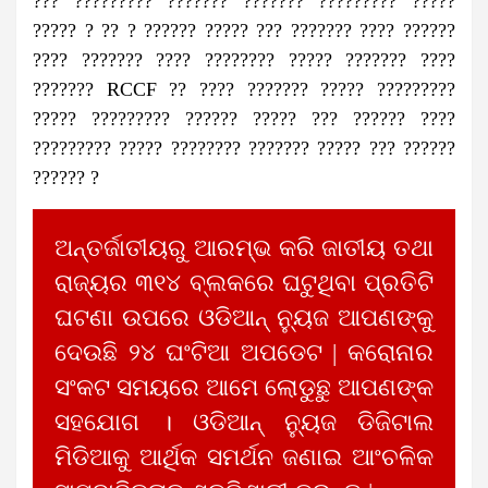
??? ????????? ??????? ??????? ????????? ?????
????? ? ?? ? ?????? ????? ??? ??????? ???? ??????
???? ??????? ???? ???????? ????? ??????? ????
??????? RCCF ?? ???? ??????? ????? ?????????
????? ????????? ?????? ????? ??? ?????? ????
????????? ????? ???????? ??????? ????? ??? ??????
?????? ?
ଅନ୍ତର୍ଜାତୀୟରୁ ଆରମ୍ଭ କରି ଜାତୀୟ ତଥା
ରାଜ୍ୟର ୩୧୪ ବ୍ଲକରେ ଘଟୁଥିବା ପ୍ରତିଟି
ଘଟଣା ଉପରେ ଓଡିଆନ୍ ନ୍ୟୁଜ ଆପଣଙ୍କୁ
ଦେଉଛି ୨୪ ଘଂଟିଆ ଅପଡେଟ | କରୋନାର
ସଂକଟ ସମୟରେ ଆମେ ଲୋଡୁଛୁ ଆପଣଙ୍କ
ସହଯୋଗ । ଓଡିଆନ୍ ନ୍ୟୁଜ ଡିଜିଟାଲ
ମିଡିଆକୁ ଆର୍ଥିକ ସମର୍ଥନ ଜଣାଇ ଆଂଚଳିକ