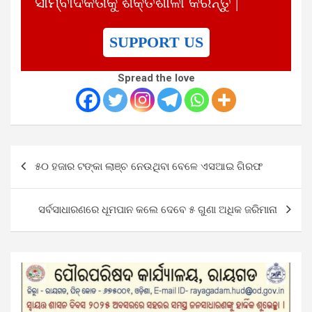
ସାମ୍ବାଦିକତାକୁ ଶକ୍ତିଶାଳୀ କରନ୍ତୁ |
SUPPORT US
Spread the love
Post
୫୦ ହଜାର ଟଙ୍କା ଲାଞ୍ଚ ନେଉଥିବା ବେଳେ ଏସଆଇ ଗିରଫ
navigation
ସର୍ବସାଧାରଣରେ ଧୂମପାନ କଲେ ଦେବେ ୫ ଗୁଣା ଅଧିକ ଜରିମାନା