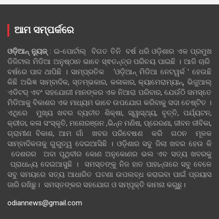
ଆମ ସମ୍ପର୍କରେ
ଓଡ଼ିଆନ୍‍ ନ୍ୟୁଜ୍‍
: ଇ-ପୋର୍ଟାଲ୍ ବିଗତ ତିନି ବର୍ଷ ଧରି ଓଡ଼ିଶାର ଏକ ପ୍ରମୁଖ
ଡିଜିଟାଲ ମିଡିଆ ଅନୁଷ୍ଠାନ ଭାବେ ସ୍ଵତନ୍ତ୍ର ପରିଚୟ ପାଇଛି । ଆଜି ଚାରି
ବର୍ଷରେ ପାଦ ଥାପିଛି । ସାମ୍ପ୍ରତିକ ‘ଓଡ଼ିଆନ୍‍ ମିଡିଆ ନେଟୱର୍କ ’ ହେଉଛି
କିଛି ଅଭିଜ୍ଞ ସାମ୍ବାଦିକ, ସ୍ତମ୍ଭକାର, କଳାକାର, କ୍ୟାମେରାମ୍ୟାନ୍, ଭିଜୁଆଲ୍
ଏଡିଟର୍ ଏବଂ ସହଯୋଗୀ ମାନଙ୍କର ଏକ ନିଆରା ପରିବାର, ଯେଉଁଠି ସମସ୍ତେ
ମିଡିଆକୁ ବିକାଶର ଏକ ମାଧ୍ୟମ ଭାବେ ଉପଯୋଗ କରିବାକୁ ସଦା ଚେଷ୍ଟିତ ।
ଏଥିରେ ମୁଖ୍ୟ ଖବର ବ୍ୟତୀତ ଶିକ୍ଷା, ସ୍ୱାସ୍ଥ୍ୟ, ବୃତ୍ତି, ପର୍ଯ୍ୟଟନ,
କ୍ରୀଡା, କଳା ସଂସ୍କୃତି, ମନୋରଞ୍ଜନ ,ଭିନ୍ନ ମଣିଷ, ପ୍ରେରଣା, ଜୀବନ ଜୀବିକା,
ଗ୍ରାମୀଣ ବିକାଶ, ଆମ ଗାଁ ଖବର ପରିବେଷଣ କରି ଗଠନ ମୂଳକ
ସାମ୍ବାଦିକତାକୁ ଗୁରୁତ୍ୱ ଦେଇଆସିଛି । ଓଡ଼ିଶାର ସବୁ ଜିଲା ଖବର ହେଉ କି
ଦେଶରର ଅବା ପୃଥିବୀର କୋଣ ଅନୁକୋଣର ଭଲ ଏବ ସତ୍ୟ ଖବରକୁ
ପ୍ରାଧାନ୍ୟ ଦେଇଆସୁଛି । ସମସ୍ତଙ୍କୁ ନିଜ ହାତ ପାହାନ୍ତାରେ ସବୁ ବେଳେ
ସବୁ ସମୟରେ ସତ୍ୟ ଆଧାରିତ ଘଟଣା ଉପଲବ୍ଧ କରାଇବା ପାଇଁ ପ୍ରୟାସ
ଜାରି ରଖିଛୁ। ସମସ୍ତଙ୍କର ସହଯୋଗ ଓ ସମ୍ପୃକ୍ତି କାମନା କରୁଛୁ।
odiannews@gmail.com