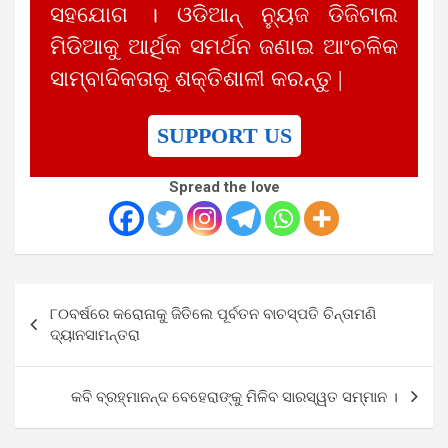
ସହଯୋଗ । ଓଡିଆନ୍ ନ୍ୟୁଜ ଡିଜିଟାଲ
ମିଡିଆକୁ ଆର୍ଥିକ ସମର୍ଥନ ଜଣାଇ ଆଂଚଳିକ
ସାମ୍ବାଦିକତାକୁ ଶକ୍ତିଶାଳୀ କରନ୍ତୁ |
SUPPORT US
Spread the love
Post
୮୦ବର୍ଷରେ କରୋନାକୁ ଜିତିଲେ ପୂର୍ବତନ ବାଚସ୍ପତି ଚିନ୍ତାମଣି
navigation
ଦ୍ୟାନସାମନ୍ତରା
କବି ବ୍ରହ୍ମାନନ୍ଦ ବେହେରାଙ୍କୁ ମିଳିବ ସାରସ୍ୱତ ସମ୍ମାନ ।