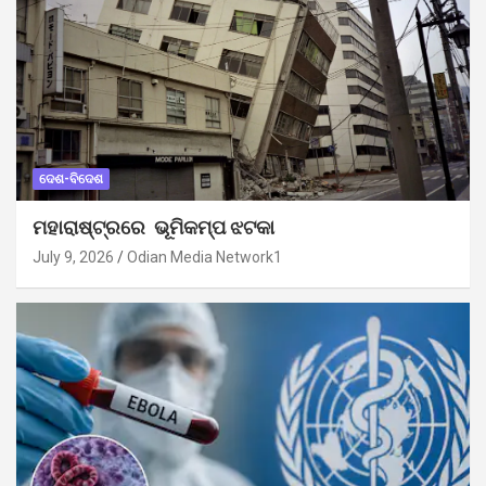
ଦେଶ-ବିଦେଶ
ମହାରାଷ୍ଟ୍ରରେ ଭୂମିକମ୍ପ ଝଟକା
July 9, 2026
Odian Media Network1