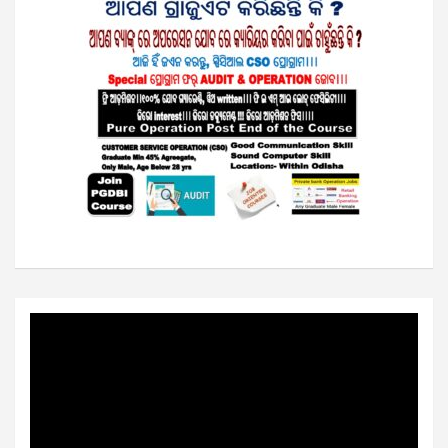
Video
Player