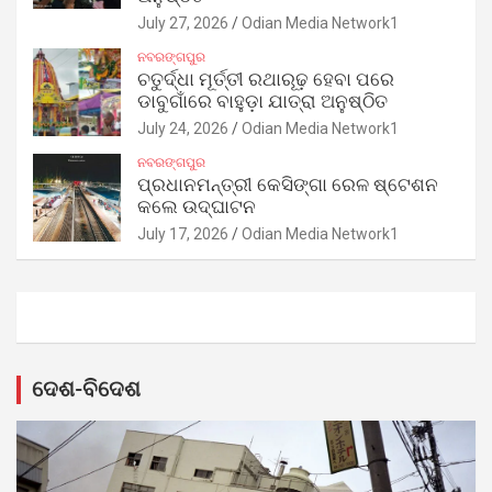
July 27, 2026
Odian Media Network1
ନବରଙ୍ଗପୁର
ଚତୁର୍ଦ୍ଧା ମୂର୍ତ୍ତୀ ରଥାରୂଢ଼ ହେବା ପରେ
ଡାବୁଗାଁରେ ବାହୁଡ଼ା ଯାତ୍ରା ଅନୁଷ୍ଠିତ
July 24, 2026
Odian Media Network1
ନବରଙ୍ଗପୁର
ପ୍ରଧାନମନ୍ତ୍ରୀ କେସିଙ୍ଗା ରେଳ ଷ୍ଟେଶନ
କଲେ ଉଦ୍‌ଘାଟନ
July 17, 2026
Odian Media Network1
ଦେଶ-ବିଦେଶ