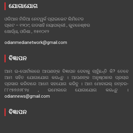
ଯୋଗାଯୋଗ
ଓଡିଆନ ମିଡିଆ ନେଟୱର୍କ ପ୍ରାଇଭେଟ ଲିମିଟେଡ
ପ୍ଲଟ – ୧୨୦୯, ଗଡସାହି ନୟାପଲ୍ଲୀ , ଭୁବନେଶ୍ଵର
ଖୋର୍ଦ୍ଧା, ଓଡିଶା , ୭୫୧୦୧୨
odianmedianetwork@gmail.com
ବିଜ୍ଞାପନ
ଆମ ଇ-ପୋର୍ଟାଲରେ ଆପଣଙ୍କ ବିଜ୍ଞାପନ ଦେବାକୁ ଚାହୁଁଛନ୍ତି କି? ତେବେ
ଆମ ସହିତ ଯୋଗାଯୋଗ କରନ୍ତୁ । ଆପଣଙ୍କ ଅନୁଷ୍ଠାନର ପ୍ରଚାର
ପ୍ରସାର କରିବାରେ ଆମେ ସହଯୋଗ କରିବୁ । ଆମ ମୋବାଇଲ୍ ନମ୍ବର-
୮୮୯୫୭୬୬୮୨୪ , ଇମେଲରେ ଯୋଗାଯୋଗ କରନ୍ତୁ ।
odiannews@gmail.com
ବିଜ୍ଞାପନ