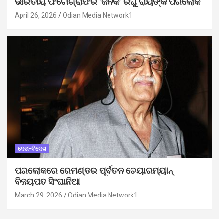
ଭାରତୀୟ ଫଟୋଗ୍ରାଫିର ‘ଜନକ’ ରଘୁ ରାୟଙ୍କ ପରଲୋକ
April 26, 2026
Odian Media Network1
ଦେଶ-ବିଦେଶ
ପରଲୋକରେ ରେମଣ୍ଡର ପୂର୍ବତନ ଚେୟାରମ୍ୟାନ୍
ବିଜୟପତ ସିଂଘାନିଆ
March 29, 2026
Odian Media Network1