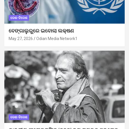
ଦେଶ-ବିଦେଶ
ବେଙ୍ଗାଲୁରୁରେ ଇବୋଲା ଲକ୍ଷଣ
May 27, 2026
Odian Media Network1
ଦେଶ-ବିଦେଶ