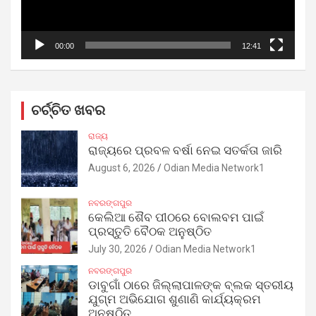
00:00
12:41
ଚର୍ଚ୍ଚିତ ଖବର
ରାଜ୍ୟ
ରାଜ୍ୟରେ ପ୍ରବଳ ବର୍ଷା ନେଇ ସତର୍କତା ଜାରି
August 6, 2026
Odian Media Network1
ନବରଙ୍ଗପୁର
କେଲିଆ ଶୈବ ପୀଠରେ ବୋଲବମ ପାଇଁ
ପ୍ରସ୍ତୁତି ବୈଠକ ଅନୁଷ୍ଠିତ
July 30, 2026
Odian Media Network1
ନବରଙ୍ଗପୁର
ଡାବୁଗାଁ ଠାରେ ଜିଲ୍ଲାପାଳଙ୍କ ବ୍ଲକ ସ୍ତରୀୟ
ଯୁଗ୍ମ ଅଭିଯୋଗ ଶୁଣାଣି କାର୍ଯ୍ୟକ୍ରମ
ଅନୁଷ୍ଠିତ