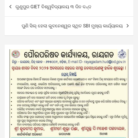
Post
ଗୁଣୁପୁର GIET ବିଶ୍ୱବିଦ୍ୟାଳୟ ୩ ଦିନ ବନ୍ଦ
navigation
ପୁଣି ସିଲ୍‌ ହେଲା ଭୁବନେଶ୍ୱର ସ୍ଥିତ SBI ମୁଖ୍ୟ କାର୍ଯ୍ୟାଳୟ