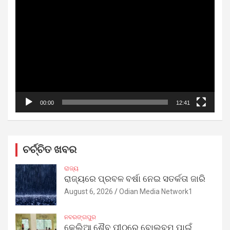
Video
Player
00:00
12:41
ଚର୍ଚ୍ଚିତ ଖବର
ରାଜ୍ୟ
ରାଜ୍ୟରେ ପ୍ରବଳ ବର୍ଷା ନେଇ ସତର୍କତା ଜାରି
August 6, 2026
Odian Media Network1
ନବରଙ୍ଗପୁର
କେଲିଆ ଶୈବ ପୀଠରେ ବୋଲବମ ପାଇଁ