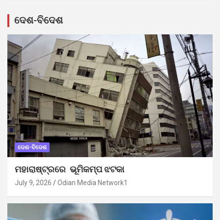
ଦେଶ-ବିଦେଶ
ଦେଶ-ବିଦେଶ
ମହାରାଷ୍ଟ୍ରରେ ଭୂମିକମ୍ପ ଝଟକା
July 9, 2026
Odian Media Network1