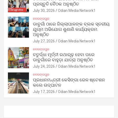
ପ୍ରସ୍ତୁତି ବୈଠକ ଅନୁଷ୍ଠିତ
July 30, 2026
Odian Media Network1
ନବରଙ୍ଗପୁର
ଡାବୁଗାଁ ଠାରେ ଜିଲ୍ଲାପାଳଙ୍କ ବ୍ଲକ ସ୍ତରୀୟ
ଯୁଗ୍ମ ଅଭିଯୋଗ ଶୁଣାଣି କାର୍ଯ୍ୟକ୍ରମ
ଅନୁଷ୍ଠିତ
July 27, 2026
Odian Media Network1
ନବରଙ୍ଗପୁର
ଚତୁର୍ଦ୍ଧା ମୂର୍ତ୍ତୀ ରଥାରୂଢ଼ ହେବା ପରେ
ଡାବୁଗାଁରେ ବାହୁଡ଼ା ଯାତ୍ରା ଅନୁଷ୍ଠିତ
July 24, 2026
Odian Media Network1
ନବରଙ୍ଗପୁର
ପ୍ରଧାନମନ୍ତ୍ରୀ କେସିଙ୍ଗା ରେଳ ଷ୍ଟେଶନ
କଲେ ଉଦ୍‌ଘାଟନ
July 17, 2026
Odian Media Network1