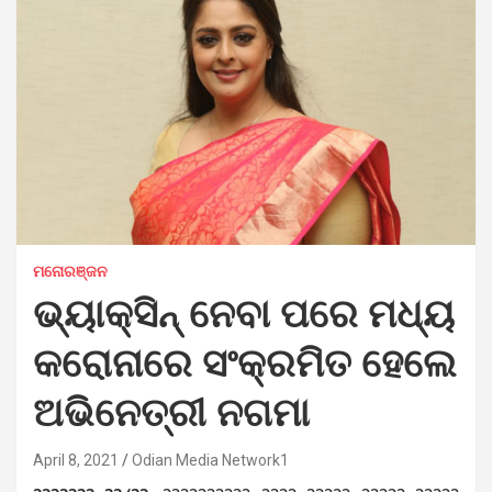
ମନୋରଞ୍ଜନ
ଭ୍ୟାକ୍ସିନ୍ ନେବା ପରେ ମଧ୍ୟ
କରୋନାରେ ସଂକ୍ରମିତ ହେଲେ
ଅଭିନେତ୍ରୀ ନଗମା
April 8, 2021
Odian Media Network1