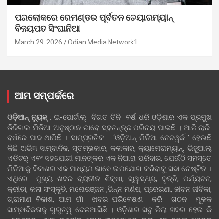
ପରଲୋକରେ ରେମଣ୍ଡର ପୂର୍ବତନ ଚେୟାରମ୍ୟାନ୍
ବିଜୟପତ ସିଂଘାନିଆ
March 29, 2026
Odian Media Network1
ଆମ ସମ୍ପର୍କରେ
ଓଡ଼ିଆନ୍‍ ନ୍ୟୁଜ୍‍
: ଇ-ପୋର୍ଟାଲ୍ ବିଗତ ତିନି ବର୍ଷ ଧରି ଓଡ଼ିଶାର ଏକ ପ୍ରମୁଖ
ଡିଜିଟାଲ ମିଡିଆ ଅନୁଷ୍ଠାନ ଭାବେ ସ୍ଵତନ୍ତ୍ର ପରିଚୟ ପାଇଛି । ଆଜି ଚାରି
ବର୍ଷରେ ପାଦ ଥାପିଛି । ସାମ୍ପ୍ରତିକ ‘ଓଡ଼ିଆନ୍‍ ମିଡିଆ ନେଟୱର୍କ ’ ହେଉଛି
କିଛି ଅଭିଜ୍ଞ ସାମ୍ବାଦିକ, ସ୍ତମ୍ଭକାର, କଳାକାର, କ୍ୟାମେରାମ୍ୟାନ୍, ଭିଜୁଆଲ୍
ଏଡିଟର୍ ଏବଂ ସହଯୋଗୀ ମାନଙ୍କର ଏକ ନିଆରା ପରିବାର, ଯେଉଁଠି ସମସ୍ତେ
ମିଡିଆକୁ ବିକାଶର ଏକ ମାଧ୍ୟମ ଭାବେ ଉପଯୋଗ କରିବାକୁ ସଦା ଚେଷ୍ଟିତ ।
ଏଥିରେ ମୁଖ୍ୟ ଖବର ବ୍ୟତୀତ ଶିକ୍ଷା, ସ୍ୱାସ୍ଥ୍ୟ, ବୃତ୍ତି, ପର୍ଯ୍ୟଟନ,
କ୍ରୀଡା, କଳା ସଂସ୍କୃତି, ମନୋରଞ୍ଜନ ,ଭିନ୍ନ ମଣିଷ, ପ୍ରେରଣା, ଜୀବନ ଜୀବିକା,
ଗ୍ରାମୀଣ ବିକାଶ, ଆମ ଗାଁ ଖବର ପରିବେଷଣ କରି ଗଠନ ମୂଳକ
ସାମ୍ବାଦିକତାକୁ ଗୁରୁତ୍ୱ ଦେଇଆସିଛି । ଓଡ଼ିଶାର ସବୁ ଜିଲା ଖବର ହେଉ କି