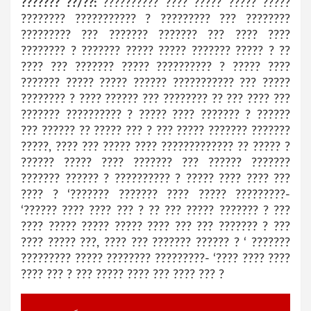
??????? ??/??:
?????????? ???? ????? ????? ?????
???????? ??????????? ? ????????? ??? ????????
????????? ??? ??????? ??????? ??? ???? ????
???????? ? ??????? ????? ????? ??????? ????? ? ??
???? ??? ??????? ????? ?????????? ? ????? ????
??????? ????? ????? ?????? ??????????? ??? ?????
???????? ? ???? ?????? ??? ???????? ?? ??? ???? ???
??????? ?????????? ? ????? ???? ??????? ? ??????
??? ?????? ?? ????? ??? ? ??? ????? ??????? ???????
?????, ???? ??? ????? ???? ????????????? ?? ????? ?
?????? ????? ???? ??????? ??? ?????? ???????
??????? ?????? ? ?????????? ? ????? ???? ???? ???
???? ? ‘??????? ??????? ???? ????? ?????????-
‘?????? ???? ???? ??? ? ?? ??? ????? ??????? ? ???
???? ????? ????? ????? ???? ??? ??? ??????? ? ???
???? ????? ???, ???? ??? ??????? ?????? ? ‘ ???????
????????? ????? ???????? ?????????- ‘???? ???? ????
???? ??? ? ??? ????? ???? ??? ???? ??? ?