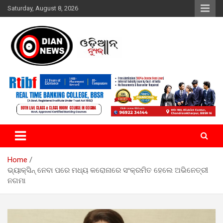
Skip
Saturday, August 8, 2026
to
content
ସାରା ଦୁନିଆର ଖବର ଆପଣଙ୍କ ହାତମୁଠାରେ…
ଓଡିଆନ୍ ନ୍ୟୁଜ
Home
ଭ୍ୟାକ୍ସିନ୍ ନେବା ପରେ ମଧ୍ୟ କରୋନାରେ ସଂକ୍ରମିତ ହେଲେ ଅଭିନେତ୍ରୀ
ନଗମା