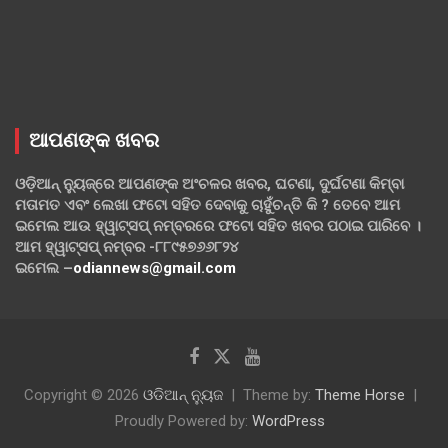
ଆପଣଙ୍କ ଖବର
ଓଡ଼ିଆନ୍ ନ୍ୟୁଜ୍‌ରେ ଆପଣଙ୍କ ଅଂଚଳର ଖବର, ଘଟଣା, ଦୁର୍ଘଟଣା କିମ୍ବା
ମତାମତ ଏବଂ ଲେଖା ଫଟୋ ସହିତ ଦେବାକୁ ଚାହୁଁଚନ୍ତି କି ? ତେବେ ଆମ
ଇମେଲ ଆଉ ହ୍ୱାଟ୍‌ସପ୍ ନମ୍ବରରେ ଫଟୋ ସହିତ ଖବର ପଠାଇ ପାରିବେ ।
ଆମ ହ୍ୱାଟ୍‌ସପ୍ ନମ୍ବର -୮୮୯୫୭୬୬୮୨୪
ଇମେଲ –
odiannews@gmail.com
Copyright © 2026
ଓଡିଆନ୍ ନ୍ୟୁଜ
Theme by:
Theme Horse
Proudly Powered by:
WordPress