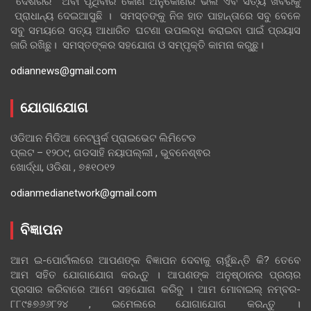
ଦେଶରର ଅବା ପୃଥିବୀର କୋଣ ଅନୁକୋଣର ଭଲ ଏବ ସତ୍ୟ ଖବରକୁ
ପ୍ରାଧାନ୍ୟ ଦେଇଆସୁଛି । ସମସ୍ତଙ୍କୁ ନିଜ ହାତ ପାହାନ୍ତାରେ ସବୁ ବେଳେ
ସବୁ ସମୟରେ ସତ୍ୟ ଆଧାରିତ ଘଟଣା ଉପଲବ୍ଧ କରାଇବା ପାଇଁ ପ୍ରୟାସ
ଜାରି ରଖିଛୁ। ସମସ୍ତଙ୍କର ସହଯୋଗ ଓ ସମ୍ପୃକ୍ତି କାମନା କରୁଛୁ।
odiannews@gmail.com
ଯୋଗାଯୋଗ
ଓଡିଆନ ମିଡିଆ ନେଟୱର୍କ ପ୍ରାଇଭେଟ ଲିମିଟେଡ
ପ୍ଲଟ – ୧୨୦୯, ଗଡସାହି ନୟାପଲ୍ଲୀ , ଭୁବନେଶ୍ଵର
ଖୋର୍ଦ୍ଧା, ଓଡିଶା , ୭୫୧୦୧୨
odianmedianetwork@gmail.com
ବିଜ୍ଞାପନ
ଆମ ଇ-ପୋର୍ଟାଲରେ ଆପଣଙ୍କ ବିଜ୍ଞାପନ ଦେବାକୁ ଚାହୁଁଛନ୍ତି କି? ତେବେ
ଆମ ସହିତ ଯୋଗାଯୋଗ କରନ୍ତୁ । ଆପଣଙ୍କ ଅନୁଷ୍ଠାନର ପ୍ରଚାର
ପ୍ରସାର କରିବାରେ ଆମେ ସହଯୋଗ କରିବୁ । ଆମ ମୋବାଇଲ୍ ନମ୍ବର-
୮୮୯୫୭୬୬୮୨୪ , ଇମେଲରେ ଯୋଗାଯୋଗ କରନ୍ତୁ ।