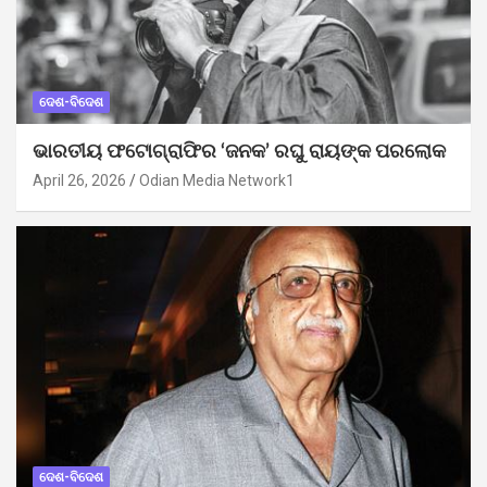
ଦେଶ-ବିଦେଶ
ଭାରତୀୟ ଫଟୋଗ୍ରାଫିର ‘ଜନକ’ ରଘୁ ରାୟଙ୍କ ପରଲୋକ
April 26, 2026
Odian Media Network1
ଦେଶ-ବିଦେଶ