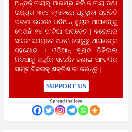
ଅନ୍ତର୍ଜାତୀୟରୁ ଆରମ୍ଭ କରି ଜାତୀୟ ତଥା
ରାଜ୍ୟର ୩୧୪ ବ୍ଲକରେ ଘଟୁଥିବା ପ୍ରତିଟି
ଘଟଣା ଉପରେ ଓଡିଆନ୍ ନ୍ୟୁଜ ଆପଣଙ୍କୁ
ଦେଉଛି ୨୪ ଘଂଟିଆ ଅପଡେଟ | କରୋନାର
ସଂକଟ ସମୟରେ ଆମେ ଲୋଡୁଛୁ ଆପଣଙ୍କ
ସହଯୋଗ । ଓଡିଆନ୍ ନ୍ୟୁଜ ଡିଜିଟାଲ
ମିଡିଆକୁ ଆର୍ଥିକ ସମର୍ଥନ ଜଣାଇ ଆଂଚଳିକ
ସାମ୍ବାଦିକତାକୁ ଶକ୍ତିଶାଳୀ କରନ୍ତୁ |
SUPPORT US
Spread the love