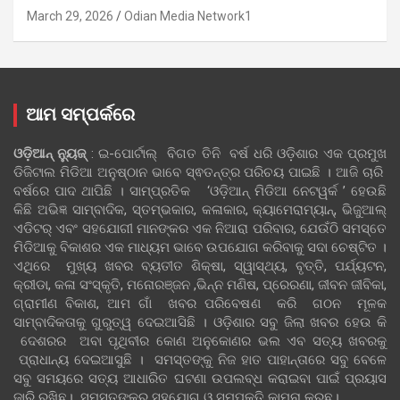
March 29, 2026
Odian Media Network1
ଆମ ସମ୍ପର୍କରେ
ଓଡ଼ିଆନ୍‍ ନ୍ୟୁଜ୍‍
: ଇ-ପୋର୍ଟାଲ୍ ବିଗତ ତିନି ବର୍ଷ ଧରି ଓଡ଼ିଶାର ଏକ ପ୍ରମୁଖ
ଡିଜିଟାଲ ମିଡିଆ ଅନୁଷ୍ଠାନ ଭାବେ ସ୍ଵତନ୍ତ୍ର ପରିଚୟ ପାଇଛି । ଆଜି ଚାରି
ବର୍ଷରେ ପାଦ ଥାପିଛି । ସାମ୍ପ୍ରତିକ ‘ଓଡ଼ିଆନ୍‍ ମିଡିଆ ନେଟୱର୍କ ’ ହେଉଛି
କିଛି ଅଭିଜ୍ଞ ସାମ୍ବାଦିକ, ସ୍ତମ୍ଭକାର, କଳାକାର, କ୍ୟାମେରାମ୍ୟାନ୍, ଭିଜୁଆଲ୍
ଏଡିଟର୍ ଏବଂ ସହଯୋଗୀ ମାନଙ୍କର ଏକ ନିଆରା ପରିବାର, ଯେଉଁଠି ସମସ୍ତେ
ମିଡିଆକୁ ବିକାଶର ଏକ ମାଧ୍ୟମ ଭାବେ ଉପଯୋଗ କରିବାକୁ ସଦା ଚେଷ୍ଟିତ ।
ଏଥିରେ ମୁଖ୍ୟ ଖବର ବ୍ୟତୀତ ଶିକ୍ଷା, ସ୍ୱାସ୍ଥ୍ୟ, ବୃତ୍ତି, ପର୍ଯ୍ୟଟନ,
କ୍ରୀଡା, କଳା ସଂସ୍କୃତି, ମନୋରଞ୍ଜନ ,ଭିନ୍ନ ମଣିଷ, ପ୍ରେରଣା, ଜୀବନ ଜୀବିକା,
ଗ୍ରାମୀଣ ବିକାଶ, ଆମ ଗାଁ ଖବର ପରିବେଷଣ କରି ଗଠନ ମୂଳକ
ସାମ୍ବାଦିକତାକୁ ଗୁରୁତ୍ୱ ଦେଇଆସିଛି । ଓଡ଼ିଶାର ସବୁ ଜିଲା ଖବର ହେଉ କି
ଦେଶରର ଅବା ପୃଥିବୀର କୋଣ ଅନୁକୋଣର ଭଲ ଏବ ସତ୍ୟ ଖବରକୁ
ପ୍ରାଧାନ୍ୟ ଦେଇଆସୁଛି । ସମସ୍ତଙ୍କୁ ନିଜ ହାତ ପାହାନ୍ତାରେ ସବୁ ବେଳେ
ସବୁ ସମୟରେ ସତ୍ୟ ଆଧାରିତ ଘଟଣା ଉପଲବ୍ଧ କରାଇବା ପାଇଁ ପ୍ରୟାସ
ଜାରି ରଖିଛୁ। ସମସ୍ତଙ୍କର ସହଯୋଗ ଓ ସମ୍ପୃକ୍ତି କାମନା କରୁଛୁ।