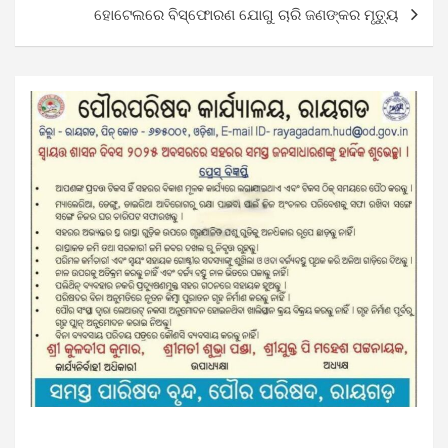
ହୋଟେଲରେ ବିସ୍ଫୋରଣ ଯୋଗୁ ଚାରି ଜଣଙ୍କର ମୃତ୍ୟୁ