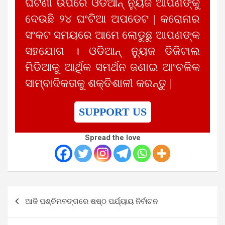
ଘଟଣା ଉପରେ ଓଡିଆନ୍ ନ୍ୟୁଜ ଆପଣଙ୍କୁ
ଦେଉଛି ୨୪ ଘଂଟିଆ ଅପଡେଟ | କରୋନାର
ସଂକଟ ସମୟରେ ଆମେ ଲୋଡୁଛୁ ଆପଣଙ୍କ
ସହଯୋଗ । ଓଡିଆନ୍ ନ୍ୟୁଜ ଡିଜିଟାଲ
ମିଡିଆକୁ ଆର୍ଥିକ ସମର୍ଥନ ଜଣାଇ ଆଂଚଳିକ
ସାମ୍ବାଦିକତାକୁ ଶକ୍ତିଶାଳୀ କରନ୍ତୁ |
SUPPORT US
Spread the love
Post
ଆଜି ପଶ୍ଚିମବଙ୍ଗରେ ଷଷ୍ଠ ପର୍ଯ୍ୟାୟ ନିର୍ବାଚନ
navigation