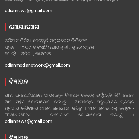
odiannews@gmail.com
ଯୋଗାଯୋଗ
ଓଡିଆନ ମିଡିଆ ନେଟୱର୍କ ପ୍ରାଇଭେଟ ଲିମିଟେଡ
ପ୍ଲଟ – ୧୨୦୯, ଗଡସାହି ନୟାପଲ୍ଲୀ , ଭୁବନେଶ୍ଵର
ଖୋର୍ଦ୍ଧା, ଓଡିଶା , ୭୫୧୦୧୨
odianmedianetwork@gmail.com
ବିଜ୍ଞାପନ
ଆମ ଇ-ପୋର୍ଟାଲରେ ଆପଣଙ୍କ ବିଜ୍ଞାପନ ଦେବାକୁ ଚାହୁଁଛନ୍ତି କି? ତେବେ
ଆମ ସହିତ ଯୋଗାଯୋଗ କରନ୍ତୁ । ଆପଣଙ୍କ ଅନୁଷ୍ଠାନର ପ୍ରଚାର
ପ୍ରସାର କରିବାରେ ଆମେ ସହଯୋଗ କରିବୁ । ଆମ ମୋବାଇଲ୍ ନମ୍ବର-
୮୮୯୫୭୬୬୮୨୪ , ଇମେଲରେ ଯୋଗାଯୋଗ କରନ୍ତୁ ।
odiannews@gmail.com
ବିଜ୍ଞାପନ