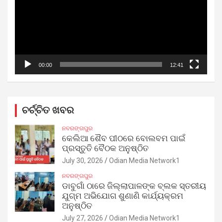
00:00
12:41
ଚର୍ଚ୍ଚିତ ଖବର
ନବରଙ୍ଗପୁର
କେଲିଆ ଶୈବ ପୀଠରେ ବୋଲବମ ପାଇଁ
ପ୍ରସ୍ତୁତି ବୈଠକ ଅନୁଷ୍ଠିତ
July 30, 2026
Odian Media Network1
ନବରଙ୍ଗପୁର
ଡାବୁଗାଁ ଠାରେ ଜିଲ୍ଲାପାଳଙ୍କ ବ୍ଲକ ସ୍ତରୀୟ
ଯୁଗ୍ମ ଅଭିଯୋଗ ଶୁଣାଣି କାର୍ଯ୍ୟକ୍ରମ
ଅନୁଷ୍ଠିତ
July 27, 2026
Odian Media Network1