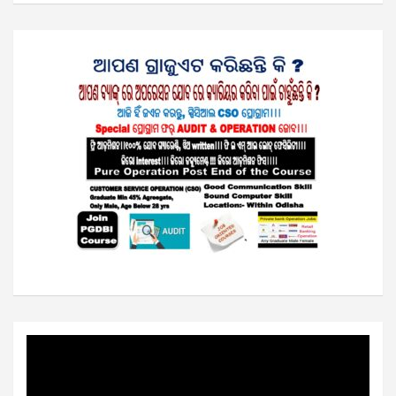
Video
Player