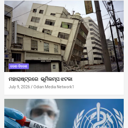
ଦେଶ-ବିଦେଶ
ମହାରାଷ୍ଟ୍ରରେ ଭୂମିକମ୍ପ ଝଟକା
July 9, 2026
Odian Media Network1