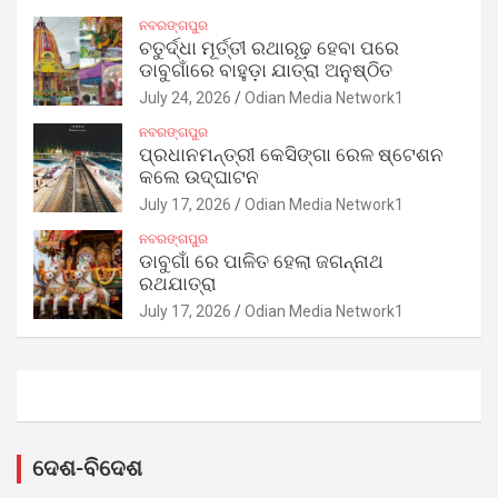
ନବରଙ୍ଗପୁର
ଚତୁର୍ଦ୍ଧା ମୂର୍ତ୍ତୀ ରଥାରୂଢ଼ ହେବା ପରେ
ଡାବୁଗାଁରେ ବାହୁଡ଼ା ଯାତ୍ରା ଅନୁଷ୍ଠିତ
July 24, 2026
Odian Media Network1
ନବରଙ୍ଗପୁର
ପ୍ରଧାନମନ୍ତ୍ରୀ କେସିଙ୍ଗା ରେଳ ଷ୍ଟେଶନ
କଲେ ଉଦ୍‌ଘାଟନ
July 17, 2026
Odian Media Network1
ନବରଙ୍ଗପୁର
ଡାବୁଗାଁ ରେ ପାଳିତ ହେଲା ଜଗନ୍ନାଥ
ରଥଯାତ୍ରା
July 17, 2026
Odian Media Network1
ଦେଶ-ବିଦେଶ