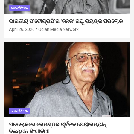
ଦେଶ-ବିଦେଶ
ଭାରତୀୟ ଫଟୋଗ୍ରାଫିର ‘ଜନକ’ ରଘୁ ରାୟଙ୍କ ପରଲୋକ
April 26, 2026
Odian Media Network1
ଦେଶ-ବିଦେଶ
ପରଲୋକରେ ରେମଣ୍ଡର ପୂର୍ବତନ ଚେୟାରମ୍ୟାନ୍
ବିଜୟପତ ସିଂଘାନିଆ