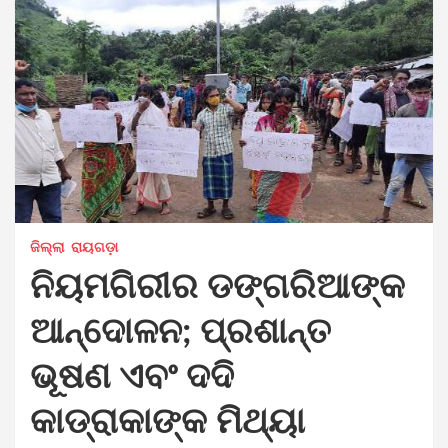
ଜିଲ୍ଲା
ରାୟଗଡ଼ା
ନିୟମଗିରୀର ଡଙ୍ଗରିଆଙ୍କ
ଆନ୍ଦୋଳନ; ପ୍ରଶାନ୍ତ
ଭୂଷଣ ଏବଂ ଦଦି
କାଡ୍ରାକାଙ୍କ ମିଥ୍ୟା