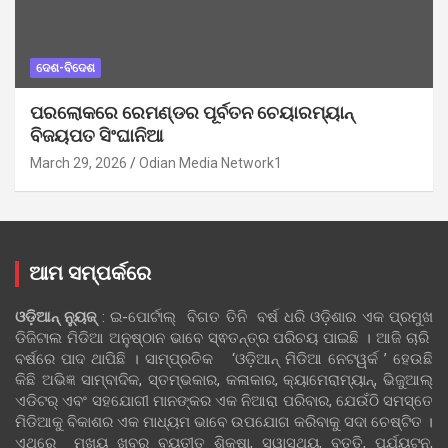
ଦେଶ-ବିଦେଶ
ପରଲୋକରେ ରେମଣ୍ଡର ପୂର୍ବତନ ଚେୟାରମ୍ୟାନ୍
ବିଜୟପତ ସିଂଘାନିଆ
March 29, 2026
Odian Media Network1
ଆମ ସମ୍ପର୍କରେ
ଓଡ଼ିଆନ୍‍ ନ୍ୟୁଜ୍‍
: ଇ-ପୋର୍ଟାଲ୍ ବିଗତ ତିନି ବର୍ଷ ଧରି ଓଡ଼ିଶାର ଏକ ପ୍ରମୁଖ
ଡିଜିଟାଲ ମିଡିଆ ଅନୁଷ୍ଠାନ ଭାବେ ସ୍ଵତନ୍ତ୍ର ପରିଚୟ ପାଇଛି । ଆଜି ଚାରି
ବର୍ଷରେ ପାଦ ଥାପିଛି । ସାମ୍ପ୍ରତିକ ‘ଓଡ଼ିଆନ୍‍ ମିଡିଆ ନେଟୱର୍କ ’ ହେଉଛି
କିଛି ଅଭିଜ୍ଞ ସାମ୍ବାଦିକ, ସ୍ତମ୍ଭକାର, କଳାକାର, କ୍ୟାମେରାମ୍ୟାନ୍, ଭିଜୁଆଲ୍
ଏଡିଟର୍ ଏବଂ ସହଯୋଗୀ ମାନଙ୍କର ଏକ ନିଆରା ପରିବାର, ଯେଉଁଠି ସମସ୍ତେ
ମିଡିଆକୁ ବିକାଶର ଏକ ମାଧ୍ୟମ ଭାବେ ଉପଯୋଗ କରିବାକୁ ସଦା ଚେଷ୍ଟିତ ।
ଏଥିରେ ମୁଖ୍ୟ ଖବର ବ୍ୟତୀତ ଶିକ୍ଷା, ସ୍ୱାସ୍ଥ୍ୟ, ବୃତ୍ତି, ପର୍ଯ୍ୟଟନ,