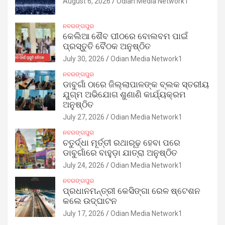
August 6, 2026
Odian Media Network1
ନବରଙ୍ଗପୁର
କେଲିଆ ଶୈବ ପୀଠରେ ବୋଲବମ ପାଇଁ
ପ୍ରସ୍ତୁତି ବୈଠକ ଅନୁଷ୍ଠିତ
July 30, 2026
Odian Media Network1
ନବରଙ୍ଗପୁର
ଡାବୁଗାଁ ଠାରେ ଜିଲ୍ଲାପାଳଙ୍କ ବ୍ଲକ ସ୍ତରୀୟ
ଯୁଗ୍ମ ଅଭିଯୋଗ ଶୁଣାଣି କାର୍ଯ୍ୟକ୍ରମ
ଅନୁଷ୍ଠିତ
July 27, 2026
Odian Media Network1
ନବରଙ୍ଗପୁର
ଚତୁର୍ଦ୍ଧା ମୂର୍ତ୍ତୀ ରଥାରୂଢ଼ ହେବା ପରେ
ଡାବୁଗାଁରେ ବାହୁଡ଼ା ଯାତ୍ରା ଅନୁଷ୍ଠିତ
July 24, 2026
Odian Media Network1
ନବରଙ୍ଗପୁର
ପ୍ରଧାନମନ୍ତ୍ରୀ କେସିଙ୍ଗା ରେଳ ଷ୍ଟେଶନ
କଲେ ଉଦ୍‌ଘାଟନ
July 17, 2026
Odian Media Network1