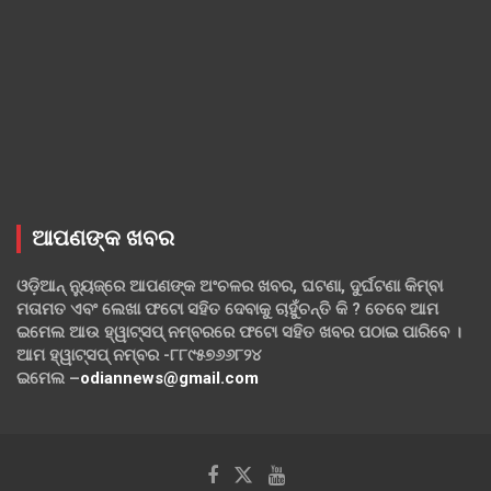
ଆପଣଙ୍କ ଖବର
ଓଡ଼ିଆନ୍ ନ୍ୟୁଜ୍‌ରେ ଆପଣଙ୍କ ଅଂଚଳର ଖବର, ଘଟଣା, ଦୁର୍ଘଟଣା କିମ୍ବା
ମତାମତ ଏବଂ ଲେଖା ଫଟୋ ସହିତ ଦେବାକୁ ଚାହୁଁଚନ୍ତି କି ? ତେବେ ଆମ
ଇମେଲ ଆଉ ହ୍ୱାଟ୍‌ସପ୍ ନମ୍ବରରେ ଫଟୋ ସହିତ ଖବର ପଠାଇ ପାରିବେ ।
ଆମ ହ୍ୱାଟ୍‌ସପ୍ ନମ୍ବର -୮୮୯୫୭୬୬୮୨୪
ଇମେଲ –
odiannews@gmail.com