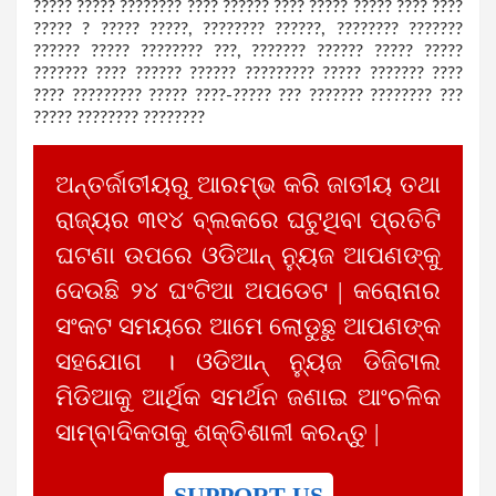
????? ????? ???????? ???? ?????? ???? ????? ????? ???? ????
????? ? ????? ?????, ???????? ??????, ???????? ???????
?????? ????? ???????? ???, ??????? ?????? ????? ?????
??????? ???? ?????? ?????? ????????? ????? ??????? ????
???? ????????? ????? ????-????? ??? ??????? ???????? ???
????? ???????? ????????
ଅନ୍ତର୍ଜାତୀୟରୁ ଆରମ୍ଭ କରି ଜାତୀୟ ତଥା
ରାଜ୍ୟର ୩୧୪ ବ୍ଲକରେ ଘଟୁଥିବା ପ୍ରତିଟି
ଘଟଣା ଉପରେ ଓଡିଆନ୍ ନ୍ୟୁଜ ଆପଣଙ୍କୁ
ଦେଉଛି ୨୪ ଘଂଟିଆ ଅପଡେଟ | କରୋନାର
ସଂକଟ ସମୟରେ ଆମେ ଲୋଡୁଛୁ ଆପଣଙ୍କ
ସହଯୋଗ । ଓଡିଆନ୍ ନ୍ୟୁଜ ଡିଜିଟାଲ
ମିଡିଆକୁ ଆର୍ଥିକ ସମର୍ଥନ ଜଣାଇ ଆଂଚଳିକ
ସାମ୍ବାଦିକତାକୁ ଶକ୍ତିଶାଳୀ କରନ୍ତୁ |
SUPPORT US