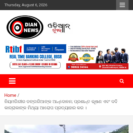
Skip
Thursday, August 6, 2026
to
content
ସାରା ଦୁନିଆର ଖବର ଆପଣଙ୍କ ହାତମୁଠାରେ…
ଓଡିଆନ୍ ନ୍ୟୁଜ
Home
ନିୟମଗିରୀର ଡଙ୍ଗରିଆଙ୍କ ଆନ୍ଦୋଳନ; ପ୍ରଶାନ୍ତ ଭୂଷଣ ଏବଂ ଦଦି
କାଡ୍ରାକାଙ୍କ ମିଥ୍ୟା ଆରୋପ ପ୍ରତ୍ୟାହାର କର ।