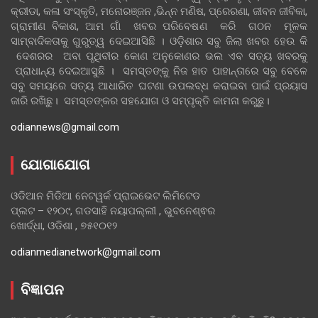
କ୍ରୀଡା, କଳା ସଂସ୍କୃତି, ମନୋରଞ୍ଜନ ,ଭିନ୍ନ ମଣିଷ, ପ୍ରେରଣା, ଜୀବନ ଜୀବିକା,
ଗ୍ରାମୀଣ ବିକାଶ, ଆମ ଗାଁ ଖବର ପରିବେଷଣ କରି ଗଠନ ମୂଳକ
ସାମ୍ବାଦିକତାକୁ ଗୁରୁତ୍ୱ ଦେଇଆସିଛି । ଓଡ଼ିଶାର ସବୁ ଜିଲା ଖବର ହେଉ କି
ଦେଶରର ଅବା ପୃଥିବୀର କୋଣ ଅନୁକୋଣର ଭଲ ଏବ ସତ୍ୟ ଖବରକୁ
ପ୍ରାଧାନ୍ୟ ଦେଇଆସୁଛି । ସମସ୍ତଙ୍କୁ ନିଜ ହାତ ପାହାନ୍ତାରେ ସବୁ ବେଳେ
ସବୁ ସମୟରେ ସତ୍ୟ ଆଧାରିତ ଘଟଣା ଉପଲବ୍ଧ କରାଇବା ପାଇଁ ପ୍ରୟାସ
ଜାରି ରଖିଛୁ। ସମସ୍ତଙ୍କର ସହଯୋଗ ଓ ସମ୍ପୃକ୍ତି କାମନା କରୁଛୁ।
odiannews@gmail.com
ଯୋଗାଯୋଗ
ଓଡିଆନ ମିଡିଆ ନେଟୱର୍କ ପ୍ରାଇଭେଟ ଲିମିଟେଡ
ପ୍ଲଟ – ୧୨୦୯, ଗଡସାହି ନୟାପଲ୍ଲୀ , ଭୁବନେଶ୍ଵର
ଖୋର୍ଦ୍ଧା, ଓଡିଶା , ୭୫୧୦୧୨
odianmedianetwork@gmail.com
ବିଜ୍ଞାପନ