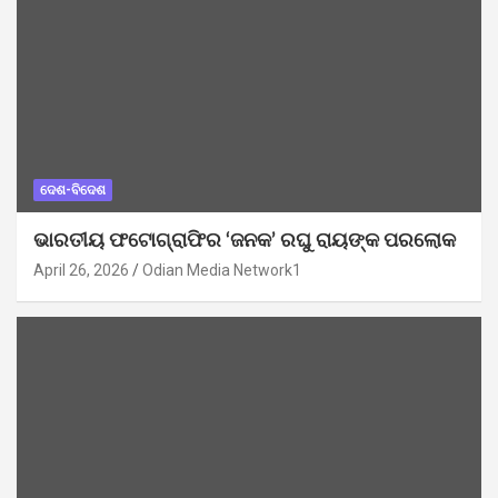
ଦେଶ-ବିଦେଶ
ଭାରତୀୟ ଫଟୋଗ୍ରାଫିର ‘ଜନକ’ ରଘୁ ରାୟଙ୍କ ପରଲୋକ
April 26, 2026
Odian Media Network1