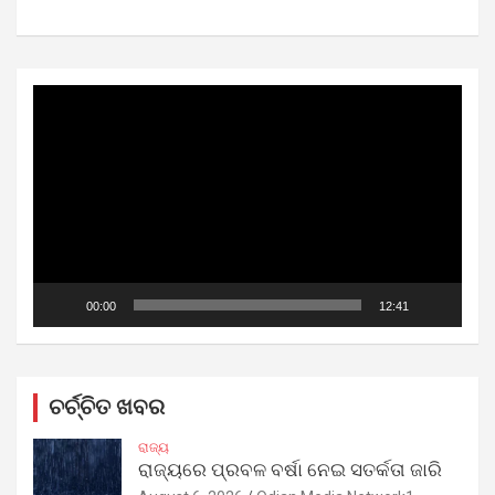
Video
Player
00:00
12:41
ଚର୍ଚ୍ଚିତ ଖବର
ରାଜ୍ୟ
ରାଜ୍ୟରେ ପ୍ରବଳ ବର୍ଷା ନେଇ ସତର୍କତା ଜାରି