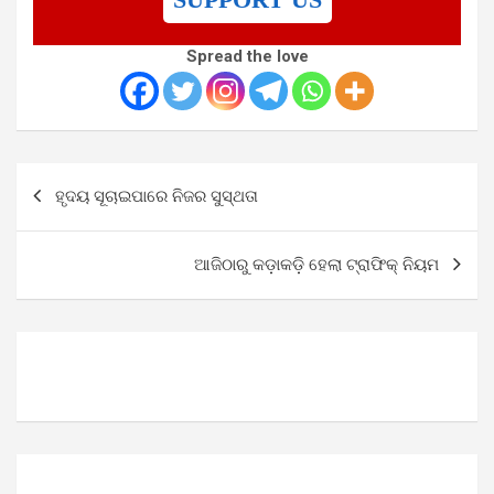
Spread the love
Post
ହୃଦୟ ସୂଚାଇପାରେ ନିଜର ସୁସ୍ଥତା
navigation
ଆଜିଠାରୁ କଡ଼ାକଡ଼ି ହେଲା ଟ୍ରାଫିକ୍ ନିୟମ