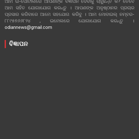
ଆମ ଇ-ପୋର୍ଟାଲରେ ଆପଣଙ୍କ ବିଜ୍ଞାପନ ଦେବାକୁ ଚାହୁଁଛନ୍ତି କି? ତେବେ
ଆମ ସହିତ ଯୋଗାଯୋଗ କରନ୍ତୁ । ଆପଣଙ୍କ ଅନୁଷ୍ଠାନର ପ୍ରଚାର
ପ୍ରସାର କରିବାରେ ଆମେ ସହଯୋଗ କରିବୁ । ଆମ ମୋବାଇଲ୍ ନମ୍ବର-
୮୮୯୫୭୬୬୮୨୪ , ଇମେଲରେ ଯୋଗାଯୋଗ କରନ୍ତୁ ।
odiannews@gmail.com
ବିଜ୍ଞାପନ