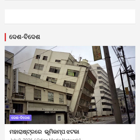
ଦେଶ-ବିଦେଶ
ଦେଶ-ବିଦେଶ
ମହାରାଷ୍ଟ୍ରରେ ଭୂମିକମ୍ପ ଝଟକା