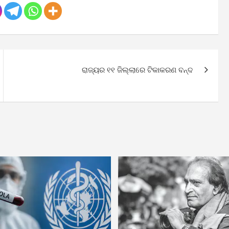
ରାଜ୍ୟର ୧୧ ଜିଲ୍ଲାରେ ଟିକାକରଣ ବନ୍ଦ