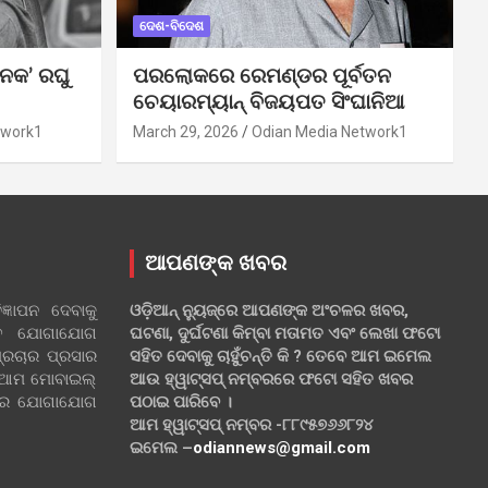
ଦେଶ-ବିଦେଶ
ନକ’ ରଘୁ
ପରଲୋକରେ ରେମଣ୍ଡର ପୂର୍ବତନ
ଚେୟାରମ୍ୟାନ୍ ବିଜୟପତ ସିଂଘାନିଆ
twork1
March 29, 2026
Odian Media Network1
ଆପଣଙ୍କ ଖବର
୍ଞାପନ ଦେବାକୁ
ଓଡ଼ିଆନ୍ ନ୍ୟୁଜ୍‌ରେ ଆପଣଙ୍କ ଅଂଚଳର ଖବର,
ହିତ ଯୋଗାଯୋଗ
ଘଟଣା, ଦୁର୍ଘଟଣା କିମ୍ବା ମତାମତ ଏବଂ ଲେଖା ଫଟୋ
୍ରଚାର ପ୍ରସାର
ସହିତ ଦେବାକୁ ଚାହୁଁଚନ୍ତି କି ? ତେବେ ଆମ ଇମେଲ
 ଆମ ମୋବାଇଲ୍
ଆଉ ହ୍ୱାଟ୍‌ସପ୍ ନମ୍ବରରେ ଫଟୋ ସହିତ ଖବର
ଲରେ ଯୋଗାଯୋଗ
ପଠାଇ ପାରିବେ ।
ଆମ ହ୍ୱାଟ୍‌ସପ୍ ନମ୍ବର -୮୮୯୫୭୬୬୮୨୪
ଇମେଲ –
odiannews@gmail.com