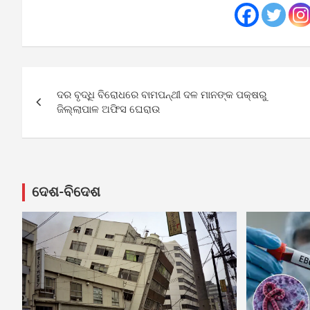
Post
ଦର ବୃଦ୍ଧି ବିରୋଧରେ ବାମପନ୍ଥୀ ଦଳ ମାନଙ୍କ ପକ୍ଷରୁ
navigation
ଜିଲ୍ଲାପାଳ ଅଫିସ ଘେରାଉ
ଦେଶ-ବିଦେଶ