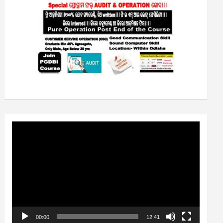
Video
Player
00:00
12:41