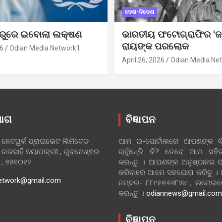
ଦେଶ-ବିଦେଶ
ୁରୁରେ ଇବୋଲା ଲକ୍ଷଣ
ଭାରତୀୟ ଫଟୋଗ୍ରାଫିର ‘ଜ
ରାୟଙ୍କ ପରଲୋକ
6
Odian Media Network1
April 26, 2026
Odian Media Ne
ୋଗ
ବିଜ୍ଞାପନ
 ନେଟୱର୍କ ପ୍ରାଇଭେଟ ଲିମିଟେଡ
ଆମ ଇ-ପୋର୍ଟାଲରେ ଆପଣଙ୍କ ବିଜ
 ଗଡସାହି ନୟାପଲ୍ଲୀ , ଭୁବନେଶ୍ଵର
ଚାହୁଁଛନ୍ତି କି? ତେବେ ଆମ ସ
ା , ୭୫୧୦୧୨
କରନ୍ତୁ । ଆପଣଙ୍କ ଅନୁଷ୍ଠାନର ପ
କରିବାରେ ଆମେ ସହଯୋଗ କରିବୁ ।
etwork@gmail.com
ନମ୍ବର- ୮୮୯୫୭୬୬୮୨୪ , ଇମେ
କରନ୍ତୁ ।
odiannews@gmail.com
ବିଜ୍ଞାପନ