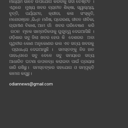
ମାଧ୍ୟମ ଭାବେ ଉପଯୋଗ କରିବାକୁ ସଦା ଚେଷ୍ଟିତ ।
ଏଥିରେ ମୁଖ୍ୟ ଖବର ବ୍ୟତୀତ ଶିକ୍ଷା, ସ୍ୱାସ୍ଥ୍ୟ,
ବୃତ୍ତି, ପର୍ଯ୍ୟଟନ, କ୍ରୀଡା, କଳା ସଂସ୍କୃତି,
ମନୋରଞ୍ଜନ ,ଭିନ୍ନ ମଣିଷ, ପ୍ରେରଣା, ଜୀବନ ଜୀବିକା,
ଗ୍ରାମୀଣ ବିକାଶ, ଆମ ଗାଁ ଖବର ପରିବେଷଣ କରି
ଗଠନ ମୂଳକ ସାମ୍ବାଦିକତାକୁ ଗୁରୁତ୍ୱ ଦେଇଆସିଛି ।
ଓଡ଼ିଶାର ସବୁ ଜିଲା ଖବର ହେଉ କି ଦେଶରର ଅବା
ପୃଥିବୀର କୋଣ ଅନୁକୋଣର ଭଲ ଏବ ସତ୍ୟ ଖବରକୁ
ପ୍ରାଧାନ୍ୟ ଦେଇଆସୁଛି । ସମସ୍ତଙ୍କୁ ନିଜ ହାତ
ପାହାନ୍ତାରେ ସବୁ ବେଳେ ସବୁ ସମୟରେ ସତ୍ୟ
ଆଧାରିତ ଘଟଣା ଉପଲବ୍ଧ କରାଇବା ପାଇଁ ପ୍ରୟାସ
ଜାରି ରଖିଛୁ। ସମସ୍ତଙ୍କର ସହଯୋଗ ଓ ସମ୍ପୃକ୍ତି
କାମନା କରୁଛୁ।
odiannews@gmail.com