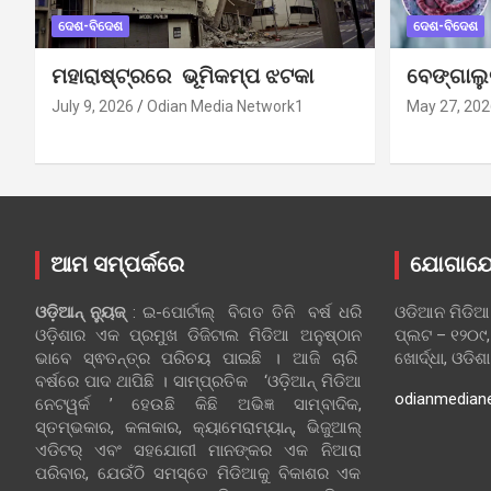
ଦେଶ-ବିଦେଶ
ଦେଶ-ବିଦେଶ
ମହାରାଷ୍ଟ୍ରରେ ଭୂମିକମ୍ପ ଝଟକା
ବେଙ୍ଗାଲ
July 9, 2026
Odian Media Network1
May 27, 202
ଆମ ସମ୍ପର୍କରେ
ଯୋଗାଯ
ଓଡ଼ିଆନ୍‍ ନ୍ୟୁଜ୍‍
: ଇ-ପୋର୍ଟାଲ୍ ବିଗତ ତିନି ବର୍ଷ ଧରି
ଓଡିଆନ ମିଡିଆ
ଓଡ଼ିଶାର ଏକ ପ୍ରମୁଖ ଡିଜିଟାଲ ମିଡିଆ ଅନୁଷ୍ଠାନ
ପ୍ଲଟ – ୧୨୦୯,
ଭାବେ ସ୍ଵତନ୍ତ୍ର ପରିଚୟ ପାଇଛି । ଆଜି ଚାରି
ଖୋର୍ଦ୍ଧା, ଓଡିଶ
ବର୍ଷରେ ପାଦ ଥାପିଛି । ସାମ୍ପ୍ରତିକ ‘ଓଡ଼ିଆନ୍‍ ମିଡିଆ
odianmedian
ନେଟୱର୍କ ’ ହେଉଛି କିଛି ଅଭିଜ୍ଞ ସାମ୍ବାଦିକ,
ସ୍ତମ୍ଭକାର, କଳାକାର, କ୍ୟାମେରାମ୍ୟାନ୍, ଭିଜୁଆଲ୍
ଏଡିଟର୍ ଏବଂ ସହଯୋଗୀ ମାନଙ୍କର ଏକ ନିଆରା
ପରିବାର, ଯେଉଁଠି ସମସ୍ତେ ମିଡିଆକୁ ବିକାଶର ଏକ