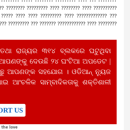
?? ???????? ????????? ???? ???????? ???? ??????????
 ????? ???? ???? ????????? ???? ????????????? ???
??? ????????? ??? ??????? ???????????? ???? ????????
 ତଥା ରାଜ୍ୟର ୩୧୪ ବ୍ଲକରେ ଘଟୁଥିବା
 ଆପଣଙ୍କୁ ଦେଉଛି ୨୪ ଘଂଟିଆ ଅପଡେଟ |
ୁ ଆପଣଙ୍କ ସହଯୋଗ । ଓଡିଆନ୍ ନ୍ୟୁଜ
ାଇ ଆଂଚଳିକ ସାମ୍ବାଦିକତାକୁ ଶକ୍ତିଶାଳୀ
ORT US
 the love