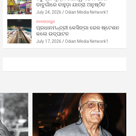
ଡାବୁଗାଁରେ ବାହୁଡ଼ା ଯାତ୍ରା ଅନୁଷ୍ଠିତ
July 24, 2026
Odian Media Network1
ନବରଙ୍ଗପୁର
ପ୍ରଧାନମନ୍ତ୍ରୀ କେସିଙ୍ଗା ରେଳ ଷ୍ଟେଶନ
କଲେ ଉଦ୍‌ଘାଟନ
July 17, 2026
Odian Media Network1