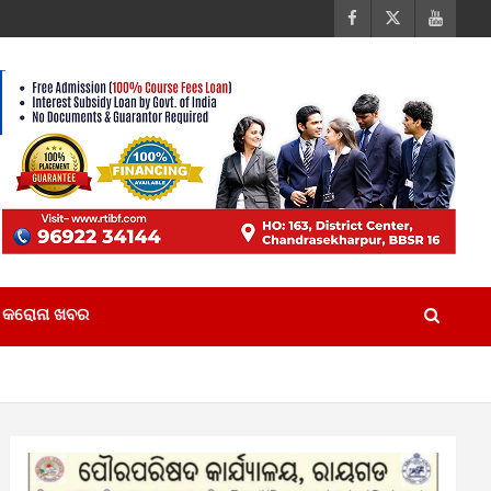
କରୋନା ଖବର