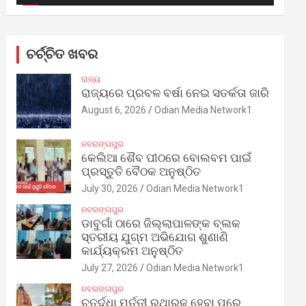
ଚର୍ଚ୍ଚିତ ଖବର
ରାଜ୍ୟ
ରାଜ୍ୟରେ ପ୍ରବଳ ବର୍ଷା ନେଇ ସତର୍କତା ଜାରି
August 6, 2026
Odian Media Network1
ନବରଙ୍ଗପୁର
କେଲିଆ ଶୈବ ପୀଠରେ ବୋଲବମ ପାଇଁ
ପ୍ରସ୍ତୁତି ବୈଠକ ଅନୁଷ୍ଠିତ
July 30, 2026
Odian Media Network1
ନବରଙ୍ଗପୁର
ଡାବୁଗାଁ ଠାରେ ଜିଲ୍ଲାପାଳଙ୍କ ବ୍ଲକ
ସ୍ତରୀୟ ଯୁଗ୍ମ ଅଭିଯୋଗ ଶୁଣାଣି
କାର୍ଯ୍ୟକ୍ରମ ଅନୁଷ୍ଠିତ
July 27, 2026
Odian Media Network1
ନବରଙ୍ଗପୁର
ଚତୁର୍ଦ୍ଧା ମୂର୍ତ୍ତୀ ରଥାରୂଢ଼ ହେବା ପରେ