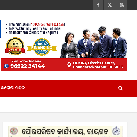
କରୋନା ଖବର