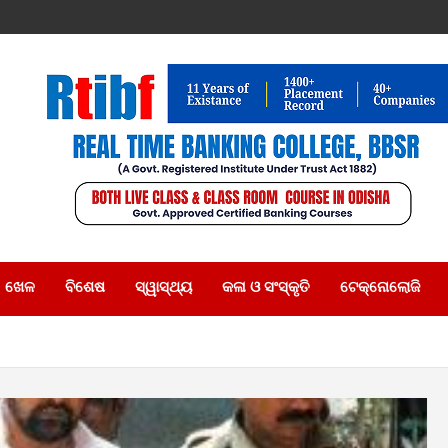
ଖେଳ
ବିଶେଷ
ସ୍ୱାସ୍ଥ୍ୟ
କଳା ଓ ସଂସ୍କୃତି
ଟେକ୍ନୋଲୋଜି