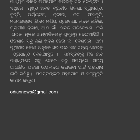
ମାଧ୍ୟମ ଭାବେ ଉପଯୋଗ କରିବାକୁ ସଦା ଚେଷ୍ଟିତ ।
ଏଥିରେ ମୁଖ୍ୟ ଖବର ବ୍ୟତୀତ ଶିକ୍ଷା, ସ୍ୱାସ୍ଥ୍ୟ,
ବୃତ୍ତି, ପର୍ଯ୍ୟଟନ, କ୍ରୀଡା, କଳା ସଂସ୍କୃତି,
ମନୋରଞ୍ଜନ ,ଭିନ୍ନ ମଣିଷ, ପ୍ରେରଣା, ଜୀବନ ଜୀବିକା,
ଗ୍ରାମୀଣ ବିକାଶ, ଆମ ଗାଁ ଖବର ପରିବେଷଣ କରି
ଗଠନ ମୂଳକ ସାମ୍ବାଦିକତାକୁ ଗୁରୁତ୍ୱ ଦେଇଆସିଛି ।
ଓଡ଼ିଶାର ସବୁ ଜିଲା ଖବର ହେଉ କି ଦେଶରର ଅବା
ପୃଥିବୀର କୋଣ ଅନୁକୋଣର ଭଲ ଏବ ସତ୍ୟ ଖବରକୁ
ପ୍ରାଧାନ୍ୟ ଦେଇଆସୁଛି । ସମସ୍ତଙ୍କୁ ନିଜ ହାତ
ପାହାନ୍ତାରେ ସବୁ ବେଳେ ସବୁ ସମୟରେ ସତ୍ୟ
ଆଧାରିତ ଘଟଣା ଉପଲବ୍ଧ କରାଇବା ପାଇଁ ପ୍ରୟାସ
ଜାରି ରଖିଛୁ। ସମସ୍ତଙ୍କର ସହଯୋଗ ଓ ସମ୍ପୃକ୍ତି
କାମନା କରୁଛୁ।
odiannews@gmail.com