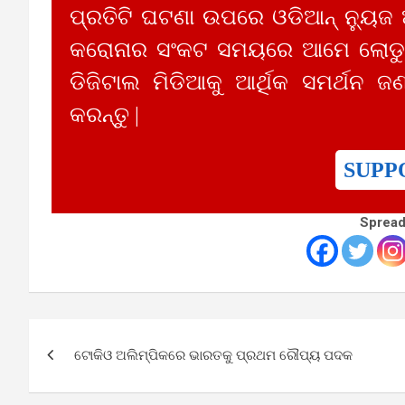
ପ୍ରତିଟି ଘଟଣା ଉପରେ ଓଡିଆନ୍ ନ୍ୟୁଜ
କରୋନାର ସଂକଟ ସମୟରେ ଆମେ ଲୋଡୁଛ
ଡିଜିଟାଲ ମିଡିଆକୁ ଆର୍ଥିକ ସମର୍ଥନ ଜଣ
କରନ୍ତୁ |
SUPP
Spread
Post
ଟୋକିଓ ଅଲିମ୍ପିକରେ ଭାରତକୁ ପ୍ରଥମ ରୌପ୍ୟ ପଦକ
navigation