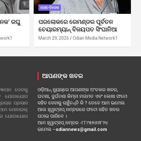
ଦେଶ-ବିଦେଶ
ନକ’ ରଘୁ
ପରଲୋକରେ ରେମଣ୍ଡର ପୂର୍ବତନ
ଚେୟାରମ୍ୟାନ୍ ବିଜୟପତ ସିଂଘାନିଆ
twork1
March 29, 2026
Odian Media Network1
ଆପଣଙ୍କ ଖବର
୍ଞାପନ ଦେବାକୁ
ଓଡ଼ିଆନ୍ ନ୍ୟୁଜ୍‌ରେ ଆପଣଙ୍କ ଅଂଚଳର ଖବର,
ହିତ ଯୋଗାଯୋଗ
ଘଟଣା, ଦୁର୍ଘଟଣା କିମ୍ବା ମତାମତ ଏବଂ ଲେଖା ଫଟୋ
୍ରଚାର ପ୍ରସାର
ସହିତ ଦେବାକୁ ଚାହୁଁଚନ୍ତି କି ? ତେବେ ଆମ ଇମେଲ
 ଆମ ମୋବାଇଲ୍
ଆଉ ହ୍ୱାଟ୍‌ସପ୍ ନମ୍ବରରେ ଫଟୋ ସହିତ ଖବର
ଲରେ ଯୋଗାଯୋଗ
ପଠାଇ ପାରିବେ ।
ଆମ ହ୍ୱାଟ୍‌ସପ୍ ନମ୍ବର -୮୮୯୫୭୬୬୮୨୪
ଇମେଲ –
odiannews@gmail.com