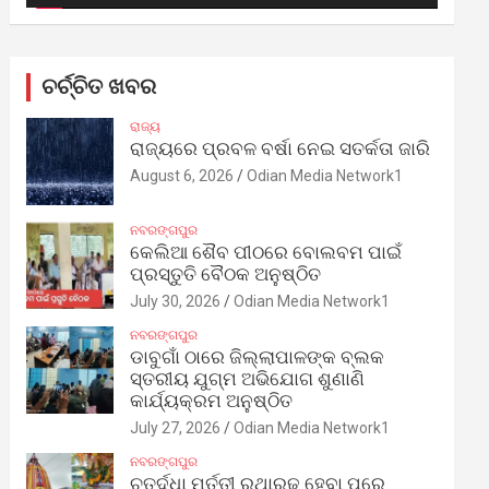
ଚର୍ଚ୍ଚିତ ଖବର
ରାଜ୍ୟ
ରାଜ୍ୟରେ ପ୍ରବଳ ବର୍ଷା ନେଇ ସତର୍କତା ଜାରି
August 6, 2026
Odian Media Network1
ନବରଙ୍ଗପୁର
କେଲିଆ ଶୈବ ପୀଠରେ ବୋଲବମ ପାଇଁ
ପ୍ରସ୍ତୁତି ବୈଠକ ଅନୁଷ୍ଠିତ
July 30, 2026
Odian Media Network1
ନବରଙ୍ଗପୁର
ଡାବୁଗାଁ ଠାରେ ଜିଲ୍ଲାପାଳଙ୍କ ବ୍ଲକ
ସ୍ତରୀୟ ଯୁଗ୍ମ ଅଭିଯୋଗ ଶୁଣାଣି
କାର୍ଯ୍ୟକ୍ରମ ଅନୁଷ୍ଠିତ
July 27, 2026
Odian Media Network1
ନବରଙ୍ଗପୁର
ଚତୁର୍ଦ୍ଧା ମୂର୍ତ୍ତୀ ରଥାରୂଢ଼ ହେବା ପରେ