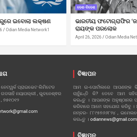
ଦେଶ-ବିଦେଶ
ୁରୁରେ ଇବୋଲା ଲକ୍ଷଣ
ଭାରତୀୟ ଫଟୋଗ୍ରାଫିର ‘ଜ
ରାୟଙ୍କ ପରଲୋକ
6
Odian Media Network1
April 26, 2026
Odian Media Ne
ୋଗ
ବିଜ୍ଞାପନ
 ନେଟୱର୍କ ପ୍ରାଇଭେଟ ଲିମିଟେଡ
ଆମ ଇ-ପୋର୍ଟାଲରେ ଆପଣଙ୍କ ବିଜ
 ଗଡସାହି ନୟାପଲ୍ଲୀ , ଭୁବନେଶ୍ଵର
ଚାହୁଁଛନ୍ତି କି? ତେବେ ଆମ ସ
ା , ୭୫୧୦୧୨
କରନ୍ତୁ । ଆପଣଙ୍କ ଅନୁଷ୍ଠାନର ପ
କରିବାରେ ଆମେ ସହଯୋଗ କରିବୁ ।
etwork@gmail.com
ନମ୍ବର- ୮୮୯୫୭୬୬୮୨୪ , ଇମେ
କରନ୍ତୁ ।
odiannews@gmail.com
ବିଜ୍ଞାପନ