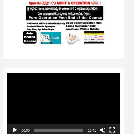
Video
Player
00:00
12:41