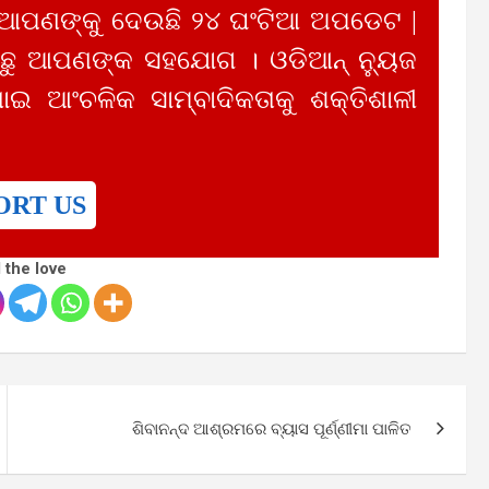
 ଆପଣଙ୍କୁ ଦେଉଛି ୨୪ ଘଂଟିଆ ଅପଡେଟ |
ୁ ଆପଣଙ୍କ ସହଯୋଗ । ଓଡିଆନ୍ ନ୍ୟୁଜ
ାଇ ଆଂଚଳିକ ସାମ୍ବାଦିକତାକୁ ଶକ୍ତିଶାଳୀ
ORT US
 the love
ଶିବାନନ୍ଦ ଆଶ୍ରମରେ ବ୍ୟାସ ପୂର୍ଣ୍ଣୀମା ପାଳିତ