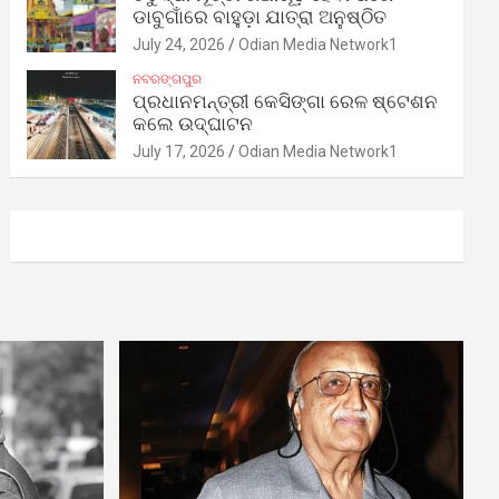
ଡାବୁଗାଁରେ ବାହୁଡ଼ା ଯାତ୍ରା ଅନୁଷ୍ଠିତ
July 24, 2026
Odian Media Network1
ନବରଙ୍ଗପୁର
ପ୍ରଧାନମନ୍ତ୍ରୀ କେସିଙ୍ଗା ରେଳ ଷ୍ଟେଶନ
କଲେ ଉଦ୍‌ଘାଟନ
July 17, 2026
Odian Media Network1