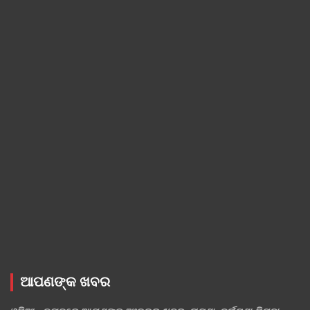
ଆପଣଙ୍କ ଖବର