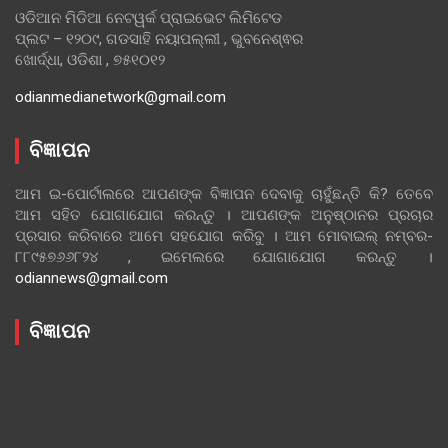
ଓଡିଆନ ମିଡିଆ ନେଟୱର୍କ ପ୍ରାଇଭେଟ ଲିମିଟେଡ
ପ୍ଲଟ – ୧୨୦୯, ଗଡସାହି ନୟାପଲ୍ଲୀ , ଭୁବନେଶ୍ଵର
ଖୋର୍ଦ୍ଧା, ଓଡିଶା , ୭୫୧୦୧୨
odianmedianetwork@gmail.com
ବିଜ୍ଞାପନ
ଆମ ଇ-ପୋର୍ଟାଲରେ ଆପଣଙ୍କ ବିଜ୍ଞାପନ ଦେବାକୁ ଚାହୁଁଛନ୍ତି କି? ତେବେ
ଆମ ସହିତ ଯୋଗାଯୋଗ କରନ୍ତୁ । ଆପଣଙ୍କ ଅନୁଷ୍ଠାନର ପ୍ରଚାର
ପ୍ରସାର କରିବାରେ ଆମେ ସହଯୋଗ କରିବୁ । ଆମ ମୋବାଇଲ୍ ନମ୍ବର-
୮୮୯୫୭୬୬୮୨୪ , ଇମେଲରେ ଯୋଗାଯୋଗ କରନ୍ତୁ ।
odiannews@gmail.com
ବିଜ୍ଞାପନ