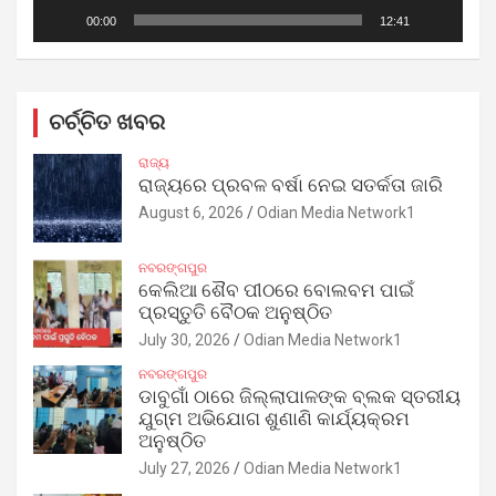
00:00
12:41
ଚର୍ଚ୍ଚିତ ଖବର
ରାଜ୍ୟ
ରାଜ୍ୟରେ ପ୍ରବଳ ବର୍ଷା ନେଇ ସତର୍କତା ଜାରି
August 6, 2026
Odian Media Network1
ନବରଙ୍ଗପୁର
କେଲିଆ ଶୈବ ପୀଠରେ ବୋଲବମ ପାଇଁ
ପ୍ରସ୍ତୁତି ବୈଠକ ଅନୁଷ୍ଠିତ
July 30, 2026
Odian Media Network1
ନବରଙ୍ଗପୁର
ଡାବୁଗାଁ ଠାରେ ଜିଲ୍ଲାପାଳଙ୍କ ବ୍ଲକ ସ୍ତରୀୟ
ଯୁଗ୍ମ ଅଭିଯୋଗ ଶୁଣାଣି କାର୍ଯ୍ୟକ୍ରମ
ଅନୁଷ୍ଠିତ
July 27, 2026
Odian Media Network1