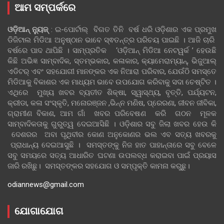
ଆମ ସମ୍ପର୍କରେ
ଓଡ଼ିଆନ୍‍ ନ୍ୟୁଜ୍‍
: ଇ-ପୋର୍ଟାଲ୍ ବିଗତ ତିନି ବର୍ଷ ଧରି ଓଡ଼ିଶାର ଏକ ପ୍ରମୁଖ
ଡିଜିଟାଲ ମିଡିଆ ଅନୁଷ୍ଠାନ ଭାବେ ସ୍ଵତନ୍ତ୍ର ପରିଚୟ ପାଇଛି । ଆଜି ଚାରି
ବର୍ଷରେ ପାଦ ଥାପିଛି । ସାମ୍ପ୍ରତିକ ‘ଓଡ଼ିଆନ୍‍ ମିଡିଆ ନେଟୱର୍କ ’ ହେଉଛି
କିଛି ଅଭିଜ୍ଞ ସାମ୍ବାଦିକ, ସ୍ତମ୍ଭକାର, କଳାକାର, କ୍ୟାମେରାମ୍ୟାନ୍, ଭିଜୁଆଲ୍
ଏଡିଟର୍ ଏବଂ ସହଯୋଗୀ ମାନଙ୍କର ଏକ ନିଆରା ପରିବାର, ଯେଉଁଠି ସମସ୍ତେ
ମିଡିଆକୁ ବିକାଶର ଏକ ମାଧ୍ୟମ ଭାବେ ଉପଯୋଗ କରିବାକୁ ସଦା ଚେଷ୍ଟିତ ।
ଏଥିରେ ମୁଖ୍ୟ ଖବର ବ୍ୟତୀତ ଶିକ୍ଷା, ସ୍ୱାସ୍ଥ୍ୟ, ବୃତ୍ତି, ପର୍ଯ୍ୟଟନ,
କ୍ରୀଡା, କଳା ସଂସ୍କୃତି, ମନୋରଞ୍ଜନ ,ଭିନ୍ନ ମଣିଷ, ପ୍ରେରଣା, ଜୀବନ ଜୀବିକା,
ଗ୍ରାମୀଣ ବିକାଶ, ଆମ ଗାଁ ଖବର ପରିବେଷଣ କରି ଗଠନ ମୂଳକ
ସାମ୍ବାଦିକତାକୁ ଗୁରୁତ୍ୱ ଦେଇଆସିଛି । ଓଡ଼ିଶାର ସବୁ ଜିଲା ଖବର ହେଉ କି
ଦେଶରର ଅବା ପୃଥିବୀର କୋଣ ଅନୁକୋଣର ଭଲ ଏବ ସତ୍ୟ ଖବରକୁ
ପ୍ରାଧାନ୍ୟ ଦେଇଆସୁଛି । ସମସ୍ତଙ୍କୁ ନିଜ ହାତ ପାହାନ୍ତାରେ ସବୁ ବେଳେ
ସବୁ ସମୟରେ ସତ୍ୟ ଆଧାରିତ ଘଟଣା ଉପଲବ୍ଧ କରାଇବା ପାଇଁ ପ୍ରୟାସ
ଜାରି ରଖିଛୁ। ସମସ୍ତଙ୍କର ସହଯୋଗ ଓ ସମ୍ପୃକ୍ତି କାମନା କରୁଛୁ।
odiannews@gmail.com
ଯୋଗାଯୋଗ