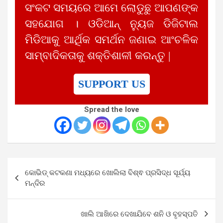
ସଂକଟ ସମୟରେ ଆମେ ଲୋଡୁଛୁ ଆପଣଙ୍କ
ସହଯୋଗ । ଓଡିଆନ୍ ନ୍ୟୁଜ ଡିଜିଟାଲ
ମିଡିଆକୁ ଆର୍ଥିକ ସମର୍ଥନ ଜଣାଇ ଆଂଚଳିକ
ସାମ୍ବାଦିକତାକୁ ଶକ୍ତିଶାଳୀ କରନ୍ତୁ |
SUPPORT US
Spread the love
Post
କୋଭିଡ୍ କଟକଣା ମଧ୍ୟରେ ଖୋଲିଲା ବିଶ୍ଵ ପ୍ରସିଦ୍ଧ ସୂର୍ଯ୍ୟ
navigation
ମନ୍ଦିର
ଖାଲି ଆଖିରେ ଦେଖାଯିବେ ଶନି ଓ ବୃହସ୍ପତି