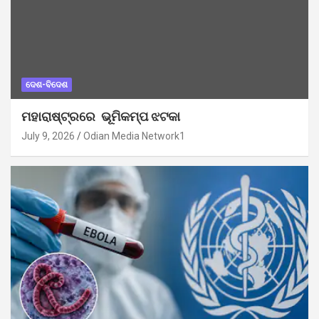
ଦେଶ-ବିଦେଶ
ମହାରାଷ୍ଟ୍ରରେ ଭୂମିକମ୍ପ ଝଟକା
July 9, 2026
Odian Media Network1