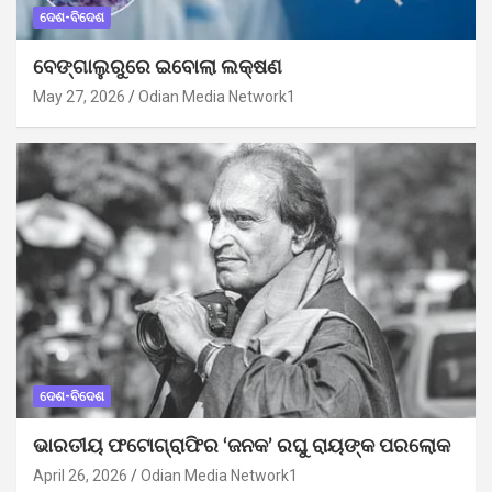
ଦେଶ-ବିଦେଶ
ବେଙ୍ଗାଲୁରୁରେ ଇବୋଲା ଲକ୍ଷଣ
May 27, 2026
Odian Media Network1
ଦେଶ-ବିଦେଶ
ଭାରତୀୟ ଫଟୋଗ୍ରାଫିର ‘ଜନକ’ ରଘୁ ରାୟଙ୍କ ପରଲୋକ
April 26, 2026
Odian Media Network1