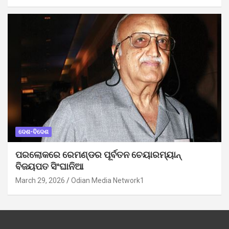
ଦେଶ-ବିଦେଶ
ପରଲୋକରେ ରେମଣ୍ଡର ପୂର୍ବତନ ଚେୟାରମ୍ୟାନ୍
ବିଜୟପତ ସିଂଘାନିଆ
March 29, 2026
Odian Media Network1