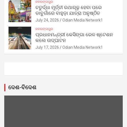
ନବରଙ୍ଗପୁର
ଚତୁର୍ଦ୍ଧା ମୂର୍ତ୍ତୀ ରଥାରୂଢ଼ ହେବା ପରେ
ଡାବୁଗାଁରେ ବାହୁଡ଼ା ଯାତ୍ରା ଅନୁଷ୍ଠିତ
July 24, 2026
Odian Media Network1
ନବରଙ୍ଗପୁର
ପ୍ରଧାନମନ୍ତ୍ରୀ କେସିଙ୍ଗା ରେଳ ଷ୍ଟେଶନ
କଲେ ଉଦ୍‌ଘାଟନ
July 17, 2026
Odian Media Network1
ଦେଶ-ବିଦେଶ