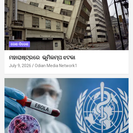
ଦେଶ-ବିଦେଶ
ମହାରାଷ୍ଟ୍ରରେ ଭୂମିକମ୍ପ ଝଟକା
July 9, 2026
Odian Media Network1