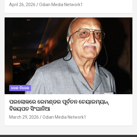
April 26, 2026
Odian Media Network1
ଦେଶ-ବିଦେଶ
ପରଲୋକରେ ରେମଣ୍ଡର ପୂର୍ବତନ ଚେୟାରମ୍ୟାନ୍
ବିଜୟପତ ସିଂଘାନିଆ
March 29, 2026
Odian Media Network1