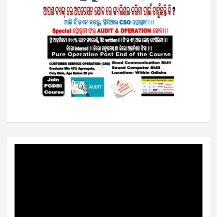
Video
Player