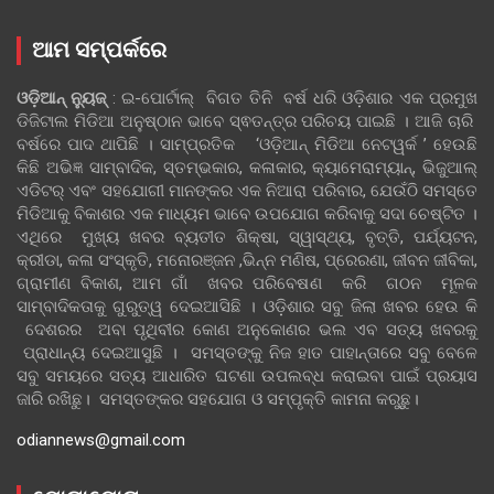
ଆମ ସମ୍ପର୍କରେ
ଓଡ଼ିଆନ୍‍ ନ୍ୟୁଜ୍‍
: ଇ-ପୋର୍ଟାଲ୍ ବିଗତ ତିନି ବର୍ଷ ଧରି ଓଡ଼ିଶାର ଏକ ପ୍ରମୁଖ
ଡିଜିଟାଲ ମିଡିଆ ଅନୁଷ୍ଠାନ ଭାବେ ସ୍ଵତନ୍ତ୍ର ପରିଚୟ ପାଇଛି । ଆଜି ଚାରି
ବର୍ଷରେ ପାଦ ଥାପିଛି । ସାମ୍ପ୍ରତିକ ‘ଓଡ଼ିଆନ୍‍ ମିଡିଆ ନେଟୱର୍କ ’ ହେଉଛି
କିଛି ଅଭିଜ୍ଞ ସାମ୍ବାଦିକ, ସ୍ତମ୍ଭକାର, କଳାକାର, କ୍ୟାମେରାମ୍ୟାନ୍, ଭିଜୁଆଲ୍
ଏଡିଟର୍ ଏବଂ ସହଯୋଗୀ ମାନଙ୍କର ଏକ ନିଆରା ପରିବାର, ଯେଉଁଠି ସମସ୍ତେ
ମିଡିଆକୁ ବିକାଶର ଏକ ମାଧ୍ୟମ ଭାବେ ଉପଯୋଗ କରିବାକୁ ସଦା ଚେଷ୍ଟିତ ।
ଏଥିରେ ମୁଖ୍ୟ ଖବର ବ୍ୟତୀତ ଶିକ୍ଷା, ସ୍ୱାସ୍ଥ୍ୟ, ବୃତ୍ତି, ପର୍ଯ୍ୟଟନ,
କ୍ରୀଡା, କଳା ସଂସ୍କୃତି, ମନୋରଞ୍ଜନ ,ଭିନ୍ନ ମଣିଷ, ପ୍ରେରଣା, ଜୀବନ ଜୀବିକା,
ଗ୍ରାମୀଣ ବିକାଶ, ଆମ ଗାଁ ଖବର ପରିବେଷଣ କରି ଗଠନ ମୂଳକ
ସାମ୍ବାଦିକତାକୁ ଗୁରୁତ୍ୱ ଦେଇଆସିଛି । ଓଡ଼ିଶାର ସବୁ ଜିଲା ଖବର ହେଉ କି
ଦେଶରର ଅବା ପୃଥିବୀର କୋଣ ଅନୁକୋଣର ଭଲ ଏବ ସତ୍ୟ ଖବରକୁ
ପ୍ରାଧାନ୍ୟ ଦେଇଆସୁଛି । ସମସ୍ତଙ୍କୁ ନିଜ ହାତ ପାହାନ୍ତାରେ ସବୁ ବେଳେ
ସବୁ ସମୟରେ ସତ୍ୟ ଆଧାରିତ ଘଟଣା ଉପଲବ୍ଧ କରାଇବା ପାଇଁ ପ୍ରୟାସ
ଜାରି ରଖିଛୁ। ସମସ୍ତଙ୍କର ସହଯୋଗ ଓ ସମ୍ପୃକ୍ତି କାମନା କରୁଛୁ।
odiannews@gmail.com