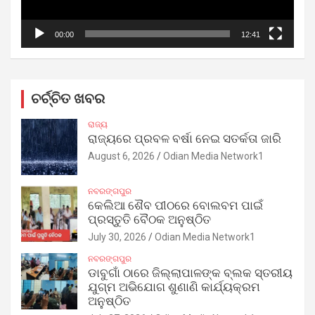
00:00
12:41
ଚର୍ଚ୍ଚିତ ଖବର
ରାଜ୍ୟ
ରାଜ୍ୟରେ ପ୍ରବଳ ବର୍ଷା ନେଇ ସତର୍କତା ଜାରି
August 6, 2026
Odian Media Network1
ନବରଙ୍ଗପୁର
କେଲିଆ ଶୈବ ପୀଠରେ ବୋଲବମ ପାଇଁ
ପ୍ରସ୍ତୁତି ବୈଠକ ଅନୁଷ୍ଠିତ
July 30, 2026
Odian Media Network1
ନବରଙ୍ଗପୁର
ଡାବୁଗାଁ ଠାରେ ଜିଲ୍ଲାପାଳଙ୍କ ବ୍ଲକ ସ୍ତରୀୟ
ଯୁଗ୍ମ ଅଭିଯୋଗ ଶୁଣାଣି କାର୍ଯ୍ୟକ୍ରମ
ଅନୁଷ୍ଠିତ