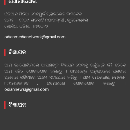
ଯୋଗାଯୋଗ
ଓଡିଆନ ମିଡିଆ ନେଟୱର୍କ ପ୍ରାଇଭେଟ ଲିମିଟେଡ
ପ୍ଲଟ – ୧୨୦୯, ଗଡସାହି ନୟାପଲ୍ଲୀ , ଭୁବନେଶ୍ଵର
ଖୋର୍ଦ୍ଧା, ଓଡିଶା , ୭୫୧୦୧୨
odianmedianetwork@gmail.com
ବିଜ୍ଞାପନ
ଆମ ଇ-ପୋର୍ଟାଲରେ ଆପଣଙ୍କ ବିଜ୍ଞାପନ ଦେବାକୁ ଚାହୁଁଛନ୍ତି କି? ତେବେ
ଆମ ସହିତ ଯୋଗାଯୋଗ କରନ୍ତୁ । ଆପଣଙ୍କ ଅନୁଷ୍ଠାନର ପ୍ରଚାର
ପ୍ରସାର କରିବାରେ ଆମେ ସହଯୋଗ କରିବୁ । ଆମ ମୋବାଇଲ୍ ନମ୍ବର-
୮୮୯୫୭୬୬୮୨୪ , ଇମେଲରେ ଯୋଗାଯୋଗ କରନ୍ତୁ ।
odiannews@gmail.com
ବିଜ୍ଞାପନ