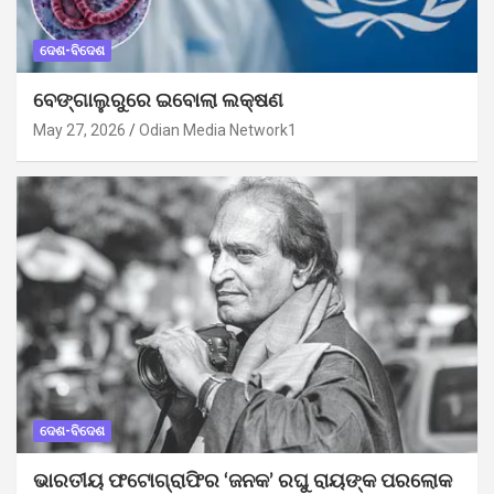
ଦେଶ-ବିଦେଶ
ବେଙ୍ଗାଲୁରୁରେ ଇବୋଲା ଲକ୍ଷଣ
May 27, 2026
Odian Media Network1
ଦେଶ-ବିଦେଶ
ଭାରତୀୟ ଫଟୋଗ୍ରାଫିର ‘ଜନକ’ ରଘୁ ରାୟଙ୍କ ପରଲୋକ