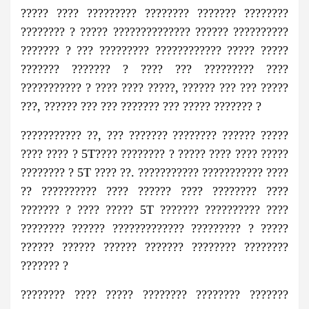
????? ???? ????????? ???????? ??????? ????????
???????? ? ????? ?????????????? ?????? ??????????
??????? ? ??? ????????? ???????????? ????? ?????
??????? ??????? ? ???? ??? ????????? ????
??????????? ? ???? ???? ?????, ?????? ??? ??? ?????
???, ?????? ??? ??? ??????? ??? ????? ??????? ?
??????????? ??, ??? ??????? ???????? ?????? ?????
???? ???? ? 5T???? ???????? ? ????? ???? ???? ?????
???????? ? 5T ???? ??. ??????????? ??????????? ????
?? ?????????? ???? ?????? ???? ???????? ????
??????? ? ???? ????? 5T ??????? ?????????? ????
???????? ?????? ????????????? ????????? ? ?????
?????? ?????? ?????? ??????? ???????? ????????
??????? ?
???????? ???? ????? ???????? ???????? ???????