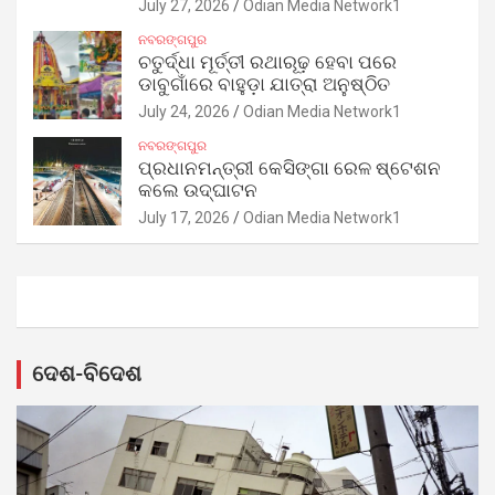
July 27, 2026
Odian Media Network1
ନବରଙ୍ଗପୁର
ଚତୁର୍ଦ୍ଧା ମୂର୍ତ୍ତୀ ରଥାରୂଢ଼ ହେବା ପରେ
ଡାବୁଗାଁରେ ବାହୁଡ଼ା ଯାତ୍ରା ଅନୁଷ୍ଠିତ
July 24, 2026
Odian Media Network1
ନବରଙ୍ଗପୁର
ପ୍ରଧାନମନ୍ତ୍ରୀ କେସିଙ୍ଗା ରେଳ ଷ୍ଟେଶନ
କଲେ ଉଦ୍‌ଘାଟନ
July 17, 2026
Odian Media Network1
ଦେଶ-ବିଦେଶ