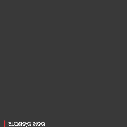
ଆପଣଙ୍କ ଖବର