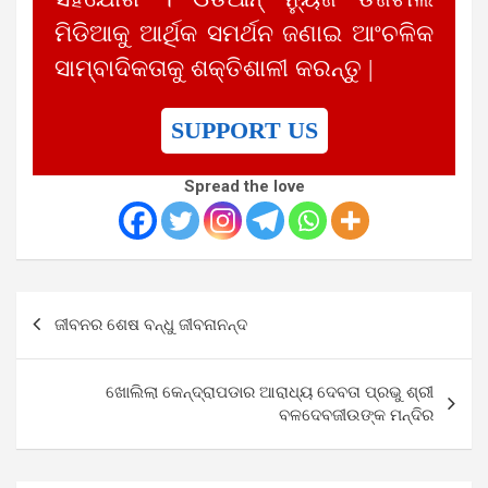
ମିଡିଆକୁ ଆର୍ଥିକ ସମର୍ଥନ ଜଣାଇ ଆଂଚଳିକ
ସାମ୍ବାଦିକତାକୁ ଶକ୍ତିଶାଳୀ କରନ୍ତୁ |
SUPPORT US
Spread the love
Post
ଜୀବନର ଶେଷ ବନ୍ଧୁ ଜୀବନାନନ୍ଦ
navigation
ଖୋଲିଲା କେନ୍ଦ୍ରାପଡାର ଆରାଧ୍ୟ ଦେବତା ପ୍ରଭୁ ଶ୍ରୀ
ବଳଦେବଜୀଉଙ୍କ ମନ୍ଦିର