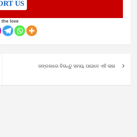
ORT US
 the love
ଜଙ୍ଗଲରେ ବିତାନ୍ତୁ ସମୟ, ପାଇବେ ଏହି ଲାଭ