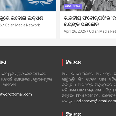
ଦେଶ-ବିଦେଶ
ୁରୁରେ ଇବୋଲା ଲକ୍ଷଣ
ଭାରତୀୟ ଫଟୋଗ୍ରାଫିର ‘ଜ
ରାୟଙ୍କ ପରଲୋକ
6
Odian Media Network1
April 26, 2026
Odian Media Ne
ୋଗ
ବିଜ୍ଞାପନ
 ନେଟୱର୍କ ପ୍ରାଇଭେଟ ଲିମିଟେଡ
ଆମ ଇ-ପୋର୍ଟାଲରେ ଆପଣଙ୍କ ବିଜ
 ଗଡସାହି ନୟାପଲ୍ଲୀ , ଭୁବନେଶ୍ଵର
ଚାହୁଁଛନ୍ତି କି? ତେବେ ଆମ ସ
ା , ୭୫୧୦୧୨
କରନ୍ତୁ । ଆପଣଙ୍କ ଅନୁଷ୍ଠାନର ପ
କରିବାରେ ଆମେ ସହଯୋଗ କରିବୁ ।
etwork@gmail.com
ନମ୍ବର- ୮୮୯୫୭୬୬୮୨୪ , ଇମେ
କରନ୍ତୁ ।
odiannews@gmail.com
ବିଜ୍ଞାପନ