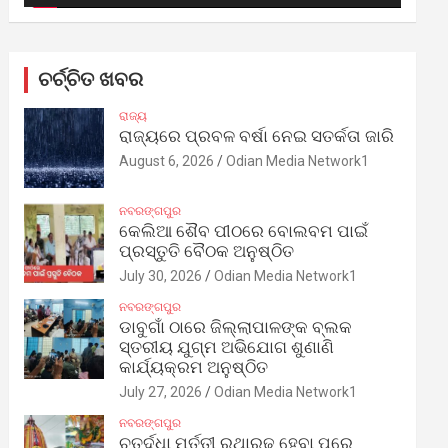
ଚର୍ଚ୍ଚିତ ଖବର
ରାଜ୍ୟ
ରାଜ୍ୟରେ ପ୍ରବଳ ବର୍ଷା ନେଇ ସତର୍କତା ଜାରି
August 6, 2026
Odian Media Network1
ନବରଙ୍ଗପୁର
କେଲିଆ ଶୈବ ପୀଠରେ ବୋଲବମ ପାଇଁ
ପ୍ରସ୍ତୁତି ବୈଠକ ଅନୁଷ୍ଠିତ
July 30, 2026
Odian Media Network1
ନବରଙ୍ଗପୁର
ଡାବୁଗାଁ ଠାରେ ଜିଲ୍ଲାପାଳଙ୍କ ବ୍ଲକ
ସ୍ତରୀୟ ଯୁଗ୍ମ ଅଭିଯୋଗ ଶୁଣାଣି
କାର୍ଯ୍ୟକ୍ରମ ଅନୁଷ୍ଠିତ
July 27, 2026
Odian Media Network1
ନବରଙ୍ଗପୁର
ଚତୁର୍ଦ୍ଧା ମୂର୍ତ୍ତୀ ରଥାରୂଢ଼ ହେବା ପରେ