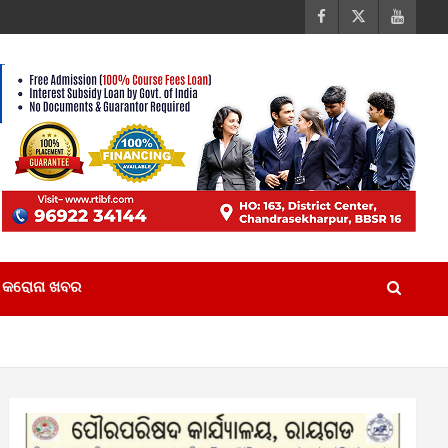
କରୋନା ଖବର