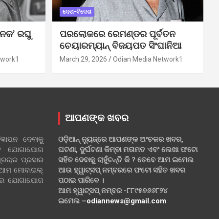
ଦେଶ-ବିଦେଶ
ନକ’ ରଘୁ
ପରଲୋକରେ ରେମଣ୍ଡର ପୂର୍ବତନ
ଚେୟାରମ୍ୟାନ୍ ବିଜୟପତ ସିଂଘାନିଆ
twork1
March 29, 2026
Odian Media Network1
ଆପଣଙ୍କ ଖବର
୍ଞାପନ ଦେବାକୁ
ଓଡ଼ିଆନ୍ ନ୍ୟୁଜ୍‌ରେ ଆପଣଙ୍କ ଅଂଚଳର ଖବର,
ହିତ ଯୋଗାଯୋଗ
ଘଟଣା, ଦୁର୍ଘଟଣା କିମ୍ବା ମତାମତ ଏବଂ ଲେଖା ଫଟୋ
୍ରଚାର ପ୍ରସାର
ସହିତ ଦେବାକୁ ଚାହୁଁଚନ୍ତି କି ? ତେବେ ଆମ ଇମେଲ
 ଆମ ମୋବାଇଲ୍
ଆଉ ହ୍ୱାଟ୍‌ସପ୍ ନମ୍ବରରେ ଫଟୋ ସହିତ ଖବର
ଲରେ ଯୋଗାଯୋଗ
ପଠାଇ ପାରିବେ ।
ଆମ ହ୍ୱାଟ୍‌ସପ୍ ନମ୍ବର -୮୮୯୫୭୬୬୮୨୪
ଇମେଲ –
odiannews@gmail.com