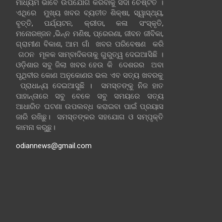
ମାଧ୍ୟମ ଭାବେ ଉପଯୋଗ କରିବାକୁ ସଦା ଚେଷ୍ଟିତ ।
ଏଥିରେ ମୁଖ୍ୟ ଖବର ବ୍ୟତୀତ ଶିକ୍ଷା, ସ୍ୱାସ୍ଥ୍ୟ,
ବୃତ୍ତି, ପର୍ଯ୍ୟଟନ, କ୍ରୀଡା, କଳା ସଂସ୍କୃତି,
ମନୋରଞ୍ଜନ ,ଭିନ୍ନ ମଣିଷ, ପ୍ରେରଣା, ଜୀବନ ଜୀବିକା,
ଗ୍ରାମୀଣ ବିକାଶ, ଆମ ଗାଁ ଖବର ପରିବେଷଣ କରି
ଗଠନ ମୂଳକ ସାମ୍ବାଦିକତାକୁ ଗୁରୁତ୍ୱ ଦେଇଆସିଛି ।
ଓଡ଼ିଶାର ସବୁ ଜିଲା ଖବର ହେଉ କି ଦେଶରର ଅବା
ପୃଥିବୀର କୋଣ ଅନୁକୋଣର ଭଲ ଏବ ସତ୍ୟ ଖବରକୁ
ପ୍ରାଧାନ୍ୟ ଦେଇଆସୁଛି । ସମସ୍ତଙ୍କୁ ନିଜ ହାତ
ପାହାନ୍ତାରେ ସବୁ ବେଳେ ସବୁ ସମୟରେ ସତ୍ୟ
ଆଧାରିତ ଘଟଣା ଉପଲବ୍ଧ କରାଇବା ପାଇଁ ପ୍ରୟାସ
ଜାରି ରଖିଛୁ। ସମସ୍ତଙ୍କର ସହଯୋଗ ଓ ସମ୍ପୃକ୍ତି
କାମନା କରୁଛୁ।
odiannews@gmail.com