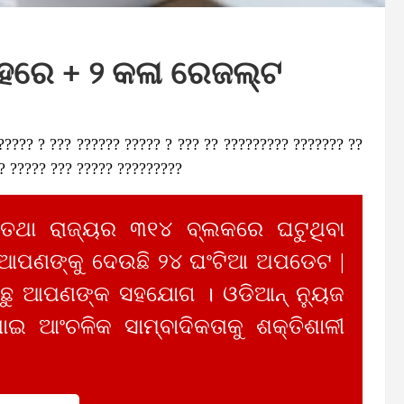
ହରେ + ୨ କଳା ରେଜଲ୍ଟ
????? ? ??? ?????? ????? ? ??? ?? ????????? ??????? ??
? ????? ??? ????? ?????????
 ତଥା ରାଜ୍ୟର ୩୧୪ ବ୍ଲକରେ ଘଟୁଥିବା
 ଆପଣଙ୍କୁ ଦେଉଛି ୨୪ ଘଂଟିଆ ଅପଡେଟ |
ୁ ଆପଣଙ୍କ ସହଯୋଗ । ଓଡିଆନ୍ ନ୍ୟୁଜ
ାଇ ଆଂଚଳିକ ସାମ୍ବାଦିକତାକୁ ଶକ୍ତିଶାଳୀ