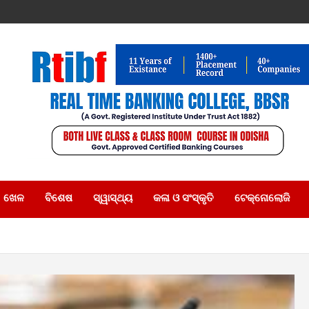
ଖେଳ
ବିଶେଷ
ସ୍ୱାସ୍ଥ୍ୟ
କଳା ଓ ସଂସ୍କୃତି
ଟେକ୍ନୋଲୋଜି