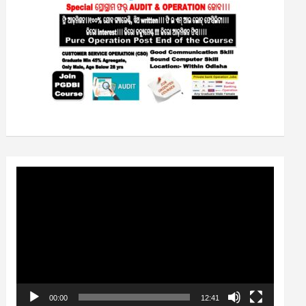
Video
Player
00:00
12:41