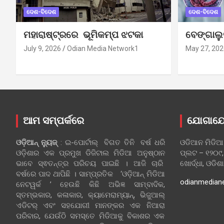
ଦେଶ-ବିଦେଶ
ଦେଶ-ବିଦେଶ
ମହାରାଷ୍ଟ୍ରରେ ଭୂମିକମ୍ପ ଝଟକା
ବେଙ୍ଗାଲ
July 9, 2026
Odian Media Network1
May 27, 202
ଆମ ସମ୍ପର୍କରେ
ଯୋଗାଯ
ଓଡ଼ିଆନ୍‍ ନ୍ୟୁଜ୍‍
: ଇ-ପୋର୍ଟାଲ୍ ବିଗତ ତିନି ବର୍ଷ ଧରି
ଓଡିଆନ ମିଡିଆ
ଓଡ଼ିଶାର ଏକ ପ୍ରମୁଖ ଡିଜିଟାଲ ମିଡିଆ ଅନୁଷ୍ଠାନ
ପ୍ଲଟ – ୧୨୦୯,
ଭାବେ ସ୍ଵତନ୍ତ୍ର ପରିଚୟ ପାଇଛି । ଆଜି ଚାରି
ଖୋର୍ଦ୍ଧା, ଓଡିଶ
ବର୍ଷରେ ପାଦ ଥାପିଛି । ସାମ୍ପ୍ରତିକ ‘ଓଡ଼ିଆନ୍‍ ମିଡିଆ
odianmedian
ନେଟୱର୍କ ’ ହେଉଛି କିଛି ଅଭିଜ୍ଞ ସାମ୍ବାଦିକ,
ସ୍ତମ୍ଭକାର, କଳାକାର, କ୍ୟାମେରାମ୍ୟାନ୍, ଭିଜୁଆଲ୍
ଏଡିଟର୍ ଏବଂ ସହଯୋଗୀ ମାନଙ୍କର ଏକ ନିଆରା
ପରିବାର, ଯେଉଁଠି ସମସ୍ତେ ମିଡିଆକୁ ବିକାଶର ଏକ