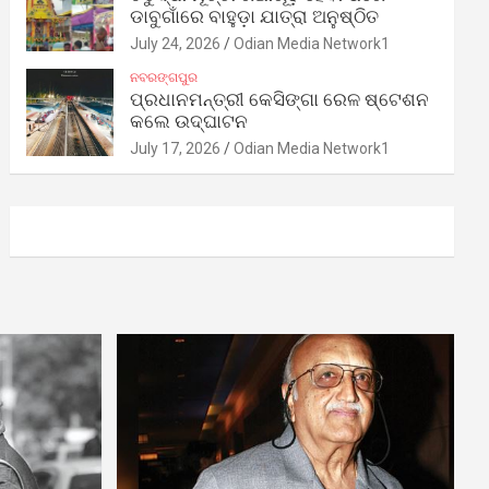
ଡାବୁଗାଁରେ ବାହୁଡ଼ା ଯାତ୍ରା ଅନୁଷ୍ଠିତ
July 24, 2026
Odian Media Network1
ନବରଙ୍ଗପୁର
ପ୍ରଧାନମନ୍ତ୍ରୀ କେସିଙ୍ଗା ରେଳ ଷ୍ଟେଶନ
କଲେ ଉଦ୍‌ଘାଟନ
July 17, 2026
Odian Media Network1