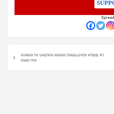
SUPP
Spread
Post
ଦେଶରେ ୨୪ ଘଣ୍ଟାରେ କରୋନା ଆକ୍ରାନ୍ତଙ୍କ ସଂଖ୍ୟା ୬୦
navigation
ହଜାର ୯୭୫